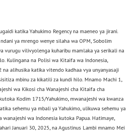
ugaidi katika Yahukimo Regency na maeneo ya jirani.
li ndani ya mrengo wenye silaha wa OPM, Sobolim
ya vurugu vilivyolenga kuharibu mamlaka ya serikali na
. Kulingana na Polisi wa Kitaifa wa Indonesia,
a alihusika katika vitendo kadhaa vya unyanyasaji
isitiza mbinu za kikatili za kundi hilo. Mnamo Machi 1,
jeshi wa Kikosi cha Wanajeshi cha Kitaifa cha
ari kutoka Kodim 1715/Yahukimo, mwanajeshi wa kwanza
katika sehemu ya mbali ya Yahukimo, ulikuwa sehemu ya
 wanajeshi wa Indonesia kutoka Papua. Hatimaye,
 Jahari Januari 30, 2025, na Agustinus Lambi mnamo Mei