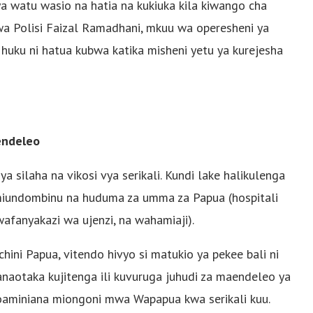
 ya watu wasio na hatia na kukiuka kila kiwango cha
 wa Polisi Faizal Ramadhani, mkuu wa operesheni ya
huku ni hatua kubwa katika misheni yetu ya kurejesha
endeleo
ya silaha na vikosi vya serikali. Kundi lake halikulenga
 miundombinu na huduma za umma za Papua (hospitali
afanyakazi wa ujenzi, na wahamiaji).
ini Papua, vitendo hivyo si matukio ya pekee bali ni
taka kujitenga ili kuvuruga juhudi za maendeleo ya
utoaminiana miongoni mwa Wapapua kwa serikali kuu.