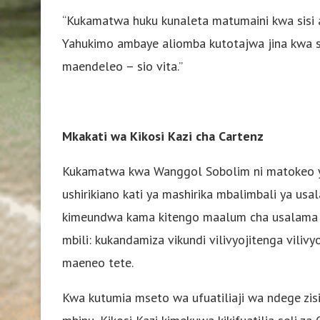
“Kukamatwa huku kunaleta matumaini kwa sis
Yahukimo ambaye aliomba kutotajwa jina kwa sa
maendeleo – sio vita.”
Mkakati wa Kikosi Kazi cha Cartenz
Kukamatwa kwa Wanggol Sobolim ni matokeo ya mi
ushirikiano kati ya mashirika mbalimbali ya usa
kimeundwa kama kitengo maalum cha usalama kin
mbili: kukandamiza vikundi vilivyojitenga vilivy
maeneo tete.
Kwa kutumia mseto wa ufuatiliaji wa ndege zisiz