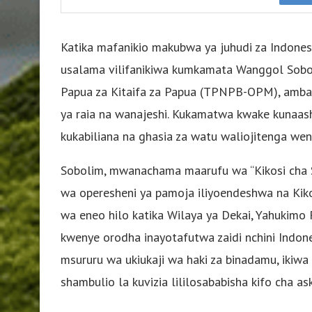
Katika mafanikio makubwa ya juhudi za Indonesi
usalama vilifanikiwa kumkamata Wanggol Sobol
Papua za Kitaifa za Papua (TPNPB-OPM), ambay
ya raia na wanajeshi. Kukamatwa kwake kunaashi
kukabiliana na ghasia za watu waliojitenga weny
Sobolim, mwanachama maarufu wa “Kikosi cha S
wa operesheni ya pamoja iliyoendeshwa na Kiko
wa eneo hilo katika Wilaya ya Dekai, Yahukimo
kwenye orodha inayotafutwa zaidi nchini Indon
msururu wa ukiukaji wa haki za binadamu, ikiwa n
shambulio la kuvizia lililosababisha kifo cha ask