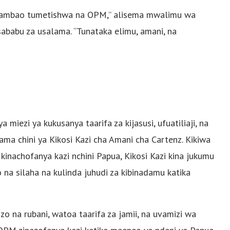
i ambao tumetishwa na OPM,” alisema mwalimu wa
babu za usalama. “Tunataka elimu, amani, na
ezi ya kukusanya taarifa za kijasusi, ufuatiliaji, na
lama chini ya Kikosi Kazi cha Amani cha Cartenz. Kikiwa
achofanya kazi nchini Papua, Kikosi Kazi kina jukumu
o na silaha na kulinda juhudi za kibinadamu katika
o na rubani, watoa taarifa za jamii, na uvamizi wa