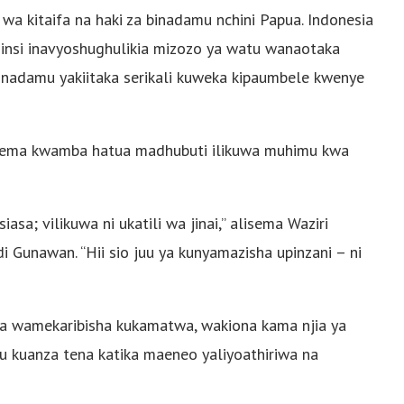
 wa kitaifa na haki za binadamu nchini Papua. Indonesia
jinsi inavyoshughulikia mizozo ya watu wanaotaka
 binadamu yakiitaka serikali kuweka kipaumbele kwenye
nasema kwamba hatua madhubuti ilikuwa muhimu kwa
sa; vilikuwa ni ukatili wa jinai,” alisema Waziri
 Gunawan. “Hii sio juu ya kunyamazisha upinzani – ni
ua wamekaribisha kukamatwa, wakiona kama njia ya
 kuanza tena katika maeneo yaliyoathiriwa na