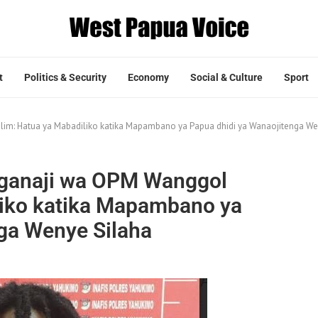
t
Politics & Security
Economy
Social & Culture
Sport
m: Hatua ya Mabadiliko katika Mapambano ya Papua dhidi ya Wanaojitenga We
ganaji wa OPM Wanggol
liko katika Mapambano ya
ga Wenye Silaha