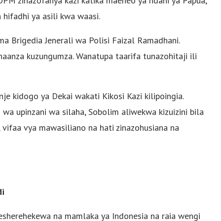
a OPM zinazofanya kazi katika maeneo ya ndani ya Papua,
hifadhi ya asili kwa waasi.
ma Brigedia Jenerali wa Polisi Faizal Ramadhani.
anza kuzungumza. Wanatupa taarifa tunazohitaji ili
o nje kidogo ya Dekai wakati Kikosi Kazi kilipoingia.
wa upinzani wa silaha, Sobolim aliwekwa kizuizini bila
a, vifaa vya mawasiliano na hati zinazohusiana na
di
herehekewa na mamlaka ya Indonesia na raia wengi