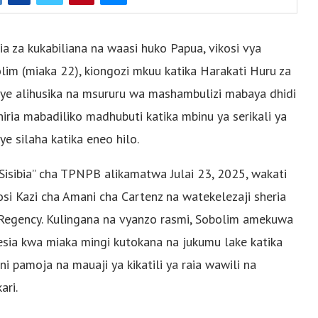
a za kukabiliana na waasi huko Papua, vikosi vya
im (miaka 22), kiongozi mkuu katika Harakati Huru za
e alihusika na msururu wa mashambulizi mabaya dhidi
ria mabadiliko madhubuti katika mbinu ya serikali ya
e silaha katika eneo hilo.
isibia” cha TPNPB alikamatwa Julai 23, 2025, wakati
si Kazi cha Amani cha Cartenz na watekelezaji sheria
 Regency. Kulingana na vyanzo rasmi, Sobolim amekuwa
esia kwa miaka mingi kutokana na jukumu lake katika
i pamoja na mauaji ya kikatili ya raia wawili na
ari.