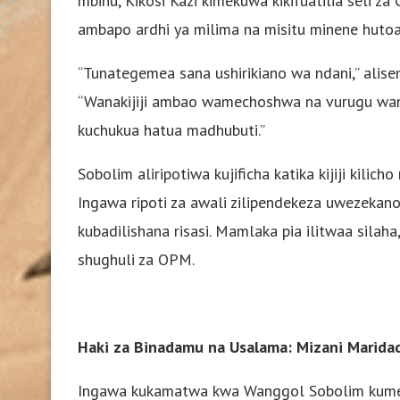
mbinu, Kikosi Kazi kimekuwa kikifuatilia seli z
ambapo ardhi ya milima na misitu minene hutoa 
“Tunategemea sana ushirikiano wa ndani,” alise
“Wanakijiji ambao wamechoshwa na vurugu wana
kuchukua hatua madhubuti.”
Sobolim aliripotiwa kujificha katika kijiji kilich
Ingawa ripoti za awali zilipendekeza uwezekano 
kubadilishana risasi. Mamlaka pia ilitwaa silah
shughuli za OPM.
Haki za Binadamu na Usalama: Mizani Marida
Ingawa kukamatwa kwa Wanggol Sobolim kumes