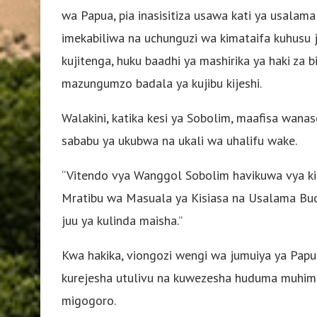
wa Papua, pia inasisitiza usawa kati ya usalama
imekabiliwa na uchunguzi wa kimataifa kuhusu 
kujitenga, huku baadhi ya mashirika ya haki za
mazungumzo badala ya kujibu kijeshi.
Walakini, katika kesi ya Sobolim, maafisa wa
sababu ya ukubwa na ukali wa uhalifu wake.
“Vitendo vya Wanggol Sobolim havikuwa vya kisia
Mratibu wa Masuala ya Kisiasa na Usalama Budi
juu ya kulinda maisha.”
Kwa hakika, viongozi wengi wa jumuiya ya Pap
kurejesha utulivu na kuwezesha huduma muhimu
migogoro.