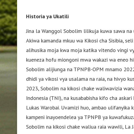
Historia ya Ukatili
Jina la Wanggol Sobolim lilikuja kuwa sawa na 
Akiwa kamanda mkuu wa Kikosi cha Sisibia, se
alihusika moja kwa moja katika vitendo vingi v
kueneza hofu miongoni mwa wakazi wa eneo hilo
Sobolim alijiunga na TPNPB-OPM mnamo 2022 n
dhidi ya vikosi vya usalama na raia, na hivyo kus
2023, Sobolim na kikosi chake waliwavizia wana
Indonesia (TNI), na kusababisha kifo cha ask
Lukas Warobai. Uvamizi huo, ambao ulifanyika 
kampeni inayoendelea ya TPNPB ya kuwafukuza
Sobolim na kikosi chake waliua raia wawili, La