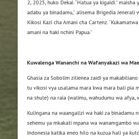
2, 2025, huko Dekai. “Hatua ya kigaidi.” maisha
adabu ya binadamu,” alisema Brigedia Jenerali
Kikosi Kazi cha Amani cha Cartenz. “Kukamatwa 
amani na haki nchini Papua.”
Kuwalenga Wananchi na Wafanyakazi wa Ma
Ghasia za Sobolim zilienea zaidi ya makabiliano 
tu vikosi vya usalama mara kwa mara bali pia
na shule) na raia (walimu, wahudumu wa afya, w
Kulingana na waangalizi wa haki za binadamu nch
sehemu ya mkakati mpana wa wanamgambo wanao
Indonesia katika eneo hilo na kuzua hali ya k