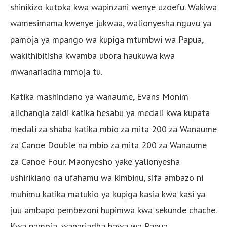
shinikizo kutoka kwa wapinzani wenye uzoefu. Wakiwa
wamesimama kwenye jukwaa, walionyesha nguvu ya
pamoja ya mpango wa kupiga mtumbwi wa Papua,
wakithibitisha kwamba ubora haukuwa kwa
mwanariadha mmoja tu.
Katika mashindano ya wanaume, Evans Monim
alichangia zaidi katika hesabu ya medali kwa kupata
medali za shaba katika mbio za mita 200 za Wanaume
za Canoe Double na mbio za mita 200 za Wanaume
za Canoe Four. Maonyesho yake yalionyesha
ushirikiano na ufahamu wa kimbinu, sifa ambazo ni
muhimu katika matukio ya kupiga kasia kwa kasi ya
juu ambapo pembezoni hupimwa kwa sekunde chache.
Kwa pamoja, wanariadha hawa wa Papua