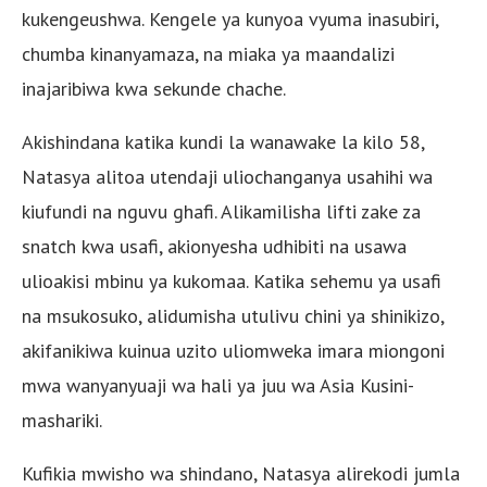
kukengeushwa. Kengele ya kunyoa vyuma inasubiri,
chumba kinanyamaza, na miaka ya maandalizi
inajaribiwa kwa sekunde chache.
Akishindana katika kundi la wanawake la kilo 58,
Natasya alitoa utendaji uliochanganya usahihi wa
kiufundi na nguvu ghafi. Alikamilisha lifti zake za
snatch kwa usafi, akionyesha udhibiti na usawa
ulioakisi mbinu ya kukomaa. Katika sehemu ya usafi
na msukosuko, alidumisha utulivu chini ya shinikizo,
akifanikiwa kuinua uzito uliomweka imara miongoni
mwa wanyanyuaji wa hali ya juu wa Asia Kusini-
mashariki.
Kufikia mwisho wa shindano, Natasya alirekodi jumla