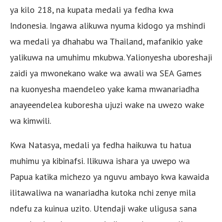
ya kilo 218, na kupata medali ya fedha kwa
Indonesia. Ingawa alikuwa nyuma kidogo ya mshindi
wa medali ya dhahabu wa Thailand, mafanikio yake
yalikuwa na umuhimu mkubwa. Yalionyesha uboreshaji
zaidi ya mwonekano wake wa awali wa SEA Games
na kuonyesha maendeleo yake kama mwanariadha
anayeendelea kuboresha ujuzi wake na uwezo wake
wa kimwili.
Kwa Natasya, medali ya fedha haikuwa tu hatua
muhimu ya kibinafsi. Ilikuwa ishara ya uwepo wa
Papua katika michezo ya nguvu ambayo kwa kawaida
ilitawaliwa na wanariadha kutoka nchi zenye mila
ndefu za kuinua uzito. Utendaji wake uligusa sana