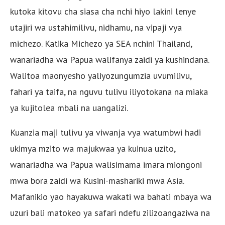
kutoka kitovu cha siasa cha nchi hiyo lakini lenye
utajiri wa ustahimilivu, nidhamu, na vipaji vya
michezo. Katika Michezo ya SEA nchini Thailand,
wanariadha wa Papua walifanya zaidi ya kushindana.
Walitoa maonyesho yaliyozungumzia uvumilivu,
fahari ya taifa, na nguvu tulivu iliyotokana na miaka
ya kujitolea mbali na uangalizi.
Kuanzia maji tulivu ya viwanja vya watumbwi hadi
ukimya mzito wa majukwaa ya kuinua uzito,
wanariadha wa Papua walisimama imara miongoni
mwa bora zaidi wa Kusini-mashariki mwa Asia.
Mafanikio yao hayakuwa wakati wa bahati mbaya wa
uzuri bali matokeo ya safari ndefu zilizoangaziwa na