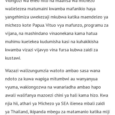
Viongozi wa eneo hilo na maafisa wa michezo
walielezea matumaini kwamba mafanikio haya
yangehimiza uwekezaji mkubwa katika maendeleo ya
michezo kote Papua. Vituo vya mafunzo, programu za
vijana, na mashindano vinaonekana kama hatua
muhimu kuelekea kudumisha kasi na kuhakikisha
kwamba vizazi vijavyo vina fursa kubwa zaidi za
kustawi.
Wazazi walizungumzia watoto ambao sasa wana
ndoto za kuwa wapiga mitumbwi au wanyanyua
vyuma, wakiongozwa na wanariadha ambao hapo
awali walifanya mazoezi chini ya hali kama hizo. Kwa
njia hii, athari ya Michezo ya SEA ilienea mbali zaidi
ya Thailand, ikipanda mbegu za matamanio katika miji