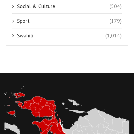
Social & Culture
(504)
Sport
(179)
Swahili
(1,014)