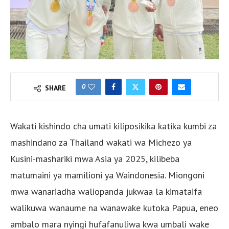
0
SHARE
Wakati kishindo cha umati kiliposikika katika kumbi za
mashindano za Thailand wakati wa Michezo ya
Kusini-mashariki mwa Asia ya 2025, kilibeba
matumaini ya mamilioni ya Waindonesia. Miongoni
mwa wanariadha waliopanda jukwaa la kimataifa
walikuwa wanaume na wanawake kutoka Papua, eneo
ambalo mara nyingi hufafanuliwa kwa umbali wake