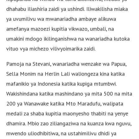
dhahabu iliashiria zaidi ya ushindi. Iliwakilisha miaka
ya uvumilivu wa mwanariadha ambaye alikuwa
amefanya mazoezi kupitia vikwazo, umbali, na
umakini mdogo ikilinganishwa na wanariadha kutoka
vituo vya michezo vilivyoimarika zaidi.
Pamoja na Stevani, wanariadha wenzake wa Papua,
Sella Monim na Herlin Lali waliongeza kina katika
mafanikio ya Indonesia katika kupiga mtumbwi.
Wakishindana katika mashindano ya mita 500 na mita
200 ya Wanawake katika Mto Maradufu, walipata
medali za shaba kupitia maonyesho thabiti na yenye
dhamira. Mbio zao ziliangaziwa na kuanza kwa nguvu,
mwendo uliodhibitiwa, na ustahimilivu dhidi ya