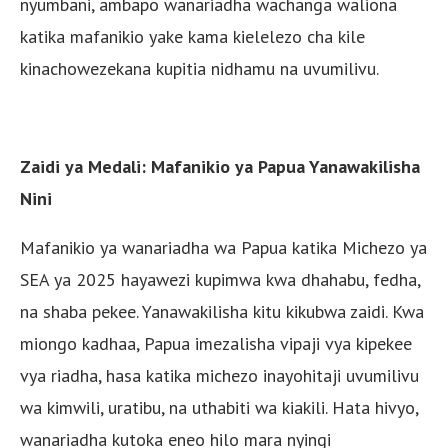
nyumbani, ambapo wanariadha wachanga waliona
katika mafanikio yake kama kielelezo cha kile
kinachowezekana kupitia nidhamu na uvumilivu.
Zaidi ya Medali: Mafanikio ya Papua Yanawakilisha
Nini
Mafanikio ya wanariadha wa Papua katika Michezo ya
SEA ya 2025 hayawezi kupimwa kwa dhahabu, fedha,
na shaba pekee. Yanawakilisha kitu kikubwa zaidi. Kwa
miongo kadhaa, Papua imezalisha vipaji vya kipekee
vya riadha, hasa katika michezo inayohitaji uvumilivu
wa kimwili, uratibu, na uthabiti wa kiakili. Hata hivyo,
wanariadha kutoka eneo hilo mara nyingi