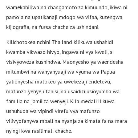
wamekabiliwa na changamoto za kimuundo, ikiwa ni
pamoja na upatikanaji mdogo wa vifaa, kutengwa
kijiografia, na fursa chache za ushindani.
Kilichotokea nchini Thailand kilikuwa ushahidi
kwamba vikwazo hivyo, ingawa ni vya kweli, si
visivyoweza kushindwa. Maonyesho ya waendesha
mitumbwi na wanyanyuaji wa vyuma wa Papua
yalionyesha matokeo ya uwekezaji endelevu,
mafunzo yenye ufanisi, na usaidizi usioyumba wa
familia na jamii za wenyeji. Kila medali ilikuwa
ushuhuda wa vipindi virefu vya mafunzo
vilivyofanywa mbali na nyanja za kimataifa na mara
nyingi kwa rasilimali chache.