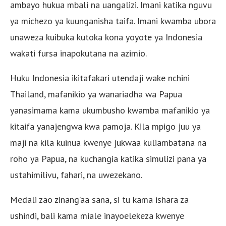
ambayo hukua mbali na uangalizi. Imani katika nguvu
ya michezo ya kuunganisha taifa. Imani kwamba ubora
unaweza kuibuka kutoka kona yoyote ya Indonesia
wakati fursa inapokutana na azimio.
Huku Indonesia ikitafakari utendaji wake nchini
Thailand, mafanikio ya wanariadha wa Papua
yanasimama kama ukumbusho kwamba mafanikio ya
kitaifa yanajengwa kwa pamoja. Kila mpigo juu ya
maji na kila kuinua kwenye jukwaa kuliambatana na
roho ya Papua, na kuchangia katika simulizi pana ya
ustahimilivu, fahari, na uwezekano.
Medali zao zinang’aa sana, si tu kama ishara za
ushindi, bali kama miale inayoelekeza kwenye