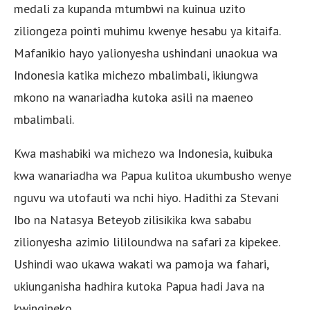
medali za kupanda mtumbwi na kuinua uzito
ziliongeza pointi muhimu kwenye hesabu ya kitaifa.
Mafanikio hayo yalionyesha ushindani unaokua wa
Indonesia katika michezo mbalimbali, ikiungwa
mkono na wanariadha kutoka asili na maeneo
mbalimbali.
Kwa mashabiki wa michezo wa Indonesia, kuibuka
kwa wanariadha wa Papua kulitoa ukumbusho wenye
nguvu wa utofauti wa nchi hiyo. Hadithi za Stevani
Ibo na Natasya Beteyob zilisikika kwa sababu
zilionyesha azimio lililoundwa na safari za kipekee.
Ushindi wao ukawa wakati wa pamoja wa fahari,
ukiunganisha hadhira kutoka Papua hadi Java na
kwingineko.