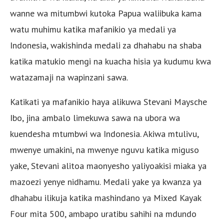
wanne wa mitumbwi kutoka Papua waliibuka kama
watu muhimu katika mafanikio ya medali ya
Indonesia, wakishinda medali za dhahabu na shaba
katika matukio mengi na kuacha hisia ya kudumu kwa
watazamaji na wapinzani sawa.
Katikati ya mafanikio haya alikuwa Stevani Maysche
Ibo, jina ambalo limekuwa sawa na ubora wa
kuendesha mtumbwi wa Indonesia. Akiwa mtulivu,
mwenye umakini, na mwenye nguvu katika miguso
yake, Stevani alitoa maonyesho yaliyoakisi miaka ya
mazoezi yenye nidhamu. Medali yake ya kwanza ya
dhahabu ilikuja katika mashindano ya Mixed Kayak
Four mita 500, ambapo uratibu sahihi na mdundo