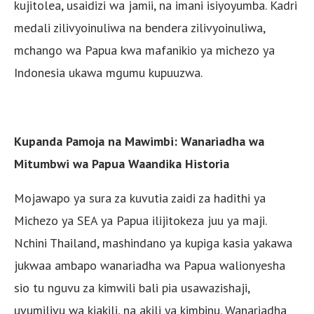
kujitolea, usaidizi wa jamii, na imani isiyoyumba. Kadri
medali zilivyoinuliwa na bendera zilivyoinuliwa,
mchango wa Papua kwa mafanikio ya michezo ya
Indonesia ukawa mgumu kupuuzwa.
Kupanda Pamoja na Mawimbi: Wanariadha wa
Mitumbwi wa Papua Waandika Historia
Mojawapo ya sura za kuvutia zaidi za hadithi ya
Michezo ya SEA ya Papua ilijitokeza juu ya maji.
Nchini Thailand, mashindano ya kupiga kasia yakawa
jukwaa ambapo wanariadha wa Papua walionyesha
sio tu nguvu za kimwili bali pia usawazishaji,
uvumilivu wa kiakili, na akili ya kimbinu. Wanariadha