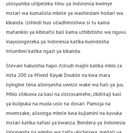
usioyumba uliipeleka timu ya Indonesia kwenye
mstari wa kumalizia mbele ya washindani hodari wa
kikanda. Ushindi huo uliadhimishwa si tu kama
mafanikio ya kibinafsi bali kama uthibitisho wa nguvu
inayoongezeka ya Indonesia katika kuendesha
mtumbwi katika ngazi ya kikanda.
Stevani hakuishia hapo. Alirudi majini katika mbio za
mita 200 za Mixed Kayak Double na kwa mara
nyingine tena alionyesha uwezo wake wa hali ya juu.
Mbio zilikuwa za kasi na zisizosamehe, zikihitaji kasi
ya kulipuka na muda usio na dosari. Pamoja na
mwenzake, alisonga mbele kwa kujiamini na kuvuka
mstari katika nafasi ya kwanza. Bendera ya Indonesia
ilipopanda na wimbo wa taifa ukichezwa, medali ya