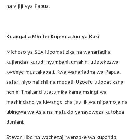
na vijiji vya Papua.
Kuangalia Mbele: Kujenga Juu ya Kasi
Michezo ya SEA ilipomalizika na wanariadha
kujiandaa kurudi nyumbani, umakini ulielekezwa
kwenye mustakabali. Kwa wanariadha wa Papua,
safari hiyo haiishii na medali. Uzoefu uliopatikana
nchini Thailand utatumika kama msingi wa
mashindano ya kiwango cha juu, ikiwa ni pamoja na
ubingwa wa Asia na matukio yanayoweza kutokea
duniani.
Stevani Ibo na wachezaji wenzake wa kupanda