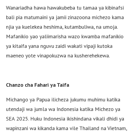
Wanariadha hawa hawakubeba tu tamaa ya kibinafsi
bali pia matumaini ya jamii zinazoona michezo kama
njia ya kuelekea heshima, kutambuliwa, na umoja.
Mafanikio yao yaliimarisha wazo kwamba mafanikio
ya kitaifa yana nguvu zaidi wakati vipaji kutoka
maeneo yote vinapokuzwa na kusherehekewa.
Chanzo cha Fahari ya Taifa
Michango ya Papua ilicheza jukumu muhimu katika
utendaji wa jumla wa Indonesia katika Michezo ya
SEA 2025. Huku Indonesia ikishindana vikali dhidi ya
wapinzani wa kikanda kama vile Thailand na Vietnam,