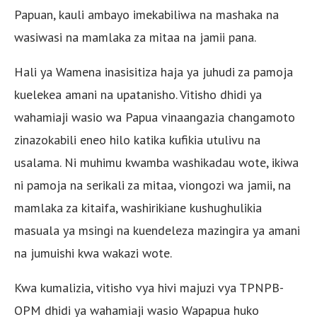
Papuan, kauli ambayo imekabiliwa na mashaka na
wasiwasi na mamlaka za mitaa na jamii pana.
Hali ya Wamena inasisitiza haja ya juhudi za pamoja
kuelekea amani na upatanisho. Vitisho dhidi ya
wahamiaji wasio wa Papua vinaangazia changamoto
zinazokabili eneo hilo katika kufikia utulivu na
usalama. Ni muhimu kwamba washikadau wote, ikiwa
ni pamoja na serikali za mitaa, viongozi wa jamii, na
mamlaka za kitaifa, washirikiane kushughulikia
masuala ya msingi na kuendeleza mazingira ya amani
na jumuishi kwa wakazi wote.
Kwa kumalizia, vitisho vya hivi majuzi vya TPNPB-
OPM dhidi ya wahamiaji wasio Wapapua huko