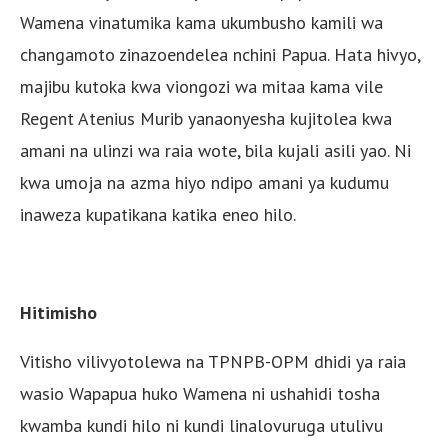
Wamena vinatumika kama ukumbusho kamili wa
changamoto zinazoendelea nchini Papua. Hata hivyo,
majibu kutoka kwa viongozi wa mitaa kama vile
Regent Atenius Murib yanaonyesha kujitolea kwa
amani na ulinzi wa raia wote, bila kujali asili yao. Ni
kwa umoja na azma hiyo ndipo amani ya kudumu
inaweza kupatikana katika eneo hilo.
Hitimisho
Vitisho vilivyotolewa na TPNPB-OPM dhidi ya raia
wasio Wapapua huko Wamena ni ushahidi tosha
kwamba kundi hilo ni kundi linalovuruga utulivu