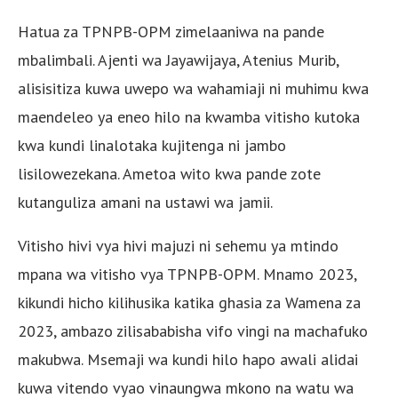
Hatua za TPNPB-OPM zimelaaniwa na pande
mbalimbali. Ajenti wa Jayawijaya, Atenius Murib,
alisisitiza kuwa uwepo wa wahamiaji ni muhimu kwa
maendeleo ya eneo hilo na kwamba vitisho kutoka
kwa kundi linalotaka kujitenga ni jambo
lisilowezekana. Ametoa wito kwa pande zote
kutanguliza amani na ustawi wa jamii.
Vitisho hivi vya hivi majuzi ni sehemu ya mtindo
mpana wa vitisho vya TPNPB-OPM. Mnamo 2023,
kikundi hicho kilihusika katika ghasia za Wamena za
2023, ambazo zilisababisha vifo vingi na machafuko
makubwa. Msemaji wa kundi hilo hapo awali alidai
kuwa vitendo vyao vinaungwa mkono na watu wa