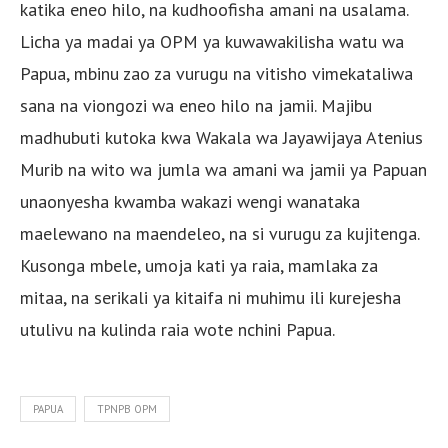
katika eneo hilo, na kudhoofisha amani na usalama.
Licha ya madai ya OPM ya kuwawakilisha watu wa
Papua, mbinu zao za vurugu na vitisho vimekataliwa
sana na viongozi wa eneo hilo na jamii. Majibu
madhubuti kutoka kwa Wakala wa Jayawijaya Atenius
Murib na wito wa jumla wa amani wa jamii ya Papuan
unaonyesha kwamba wakazi wengi wanataka
maelewano na maendeleo, na si vurugu za kujitenga.
Kusonga mbele, umoja kati ya raia, mamlaka za
mitaa, na serikali ya kitaifa ni muhimu ili kurejesha
utulivu na kulinda raia wote nchini Papua.
PAPUA
TPNPB OPM