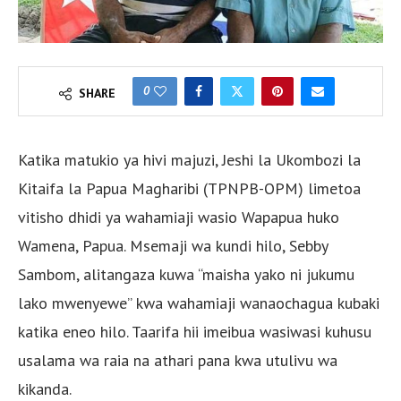
0
SHARE
Katika matukio ya hivi majuzi, Jeshi la Ukombozi la
Kitaifa la Papua Magharibi (TPNPB-OPM) limetoa
vitisho dhidi ya wahamiaji wasio Wapapua huko
Wamena, Papua. Msemaji wa kundi hilo, Sebby
Sambom, alitangaza kuwa “maisha yako ni jukumu
lako mwenyewe” kwa wahamiaji wanaochagua kubaki
katika eneo hilo. Taarifa hii imeibua wasiwasi kuhusu
usalama wa raia na athari pana kwa utulivu wa
kikanda.