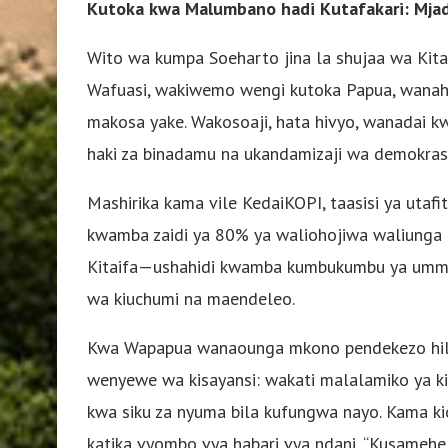
Kutoka kwa Malumbano hadi Kutafakari: Mjad
Wito wa kumpa Soeharto jina la shujaa wa Kit
Wafuasi, wakiwemo wengi kutoka Papua, wanahoj
makosa yake. Wakosoaji, hata hivyo, wanadai 
haki za binadamu na ukandamizaji wa demokras
Mashirika kama vile KedaiKOPI, taasisi ya utafit
kwamba zaidi ya 80% ya waliohojiwa waliung
Kitaifa—ushahidi kwamba kumbukumbu ya umma k
wa kiuchumi na maendeleo.
Kwa Wapapua wanaounga mkono pendekezo hili
wenyewe wa kisayansi: wakati malalamiko ya kih
kwa siku za nyuma bila kufungwa nayo. Kama k
katika vyombo vya habari vya ndani, “Kusamehe