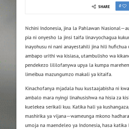
0
SHARE
Nchini Indonesia, jina la Pahlawan Nasional—a
pia ni onyesho la jinsi taifa linavyochagua kuk
inayohusu ni nani anayestahili jina hili hufich
ambapo urithi wa kisiasa, utambulisho wa kika
pendekezo lililofanywa upya la kumpa marehem
limeibua mazungumzo makali ya kitaifa.
Kinachofanya mjadala huu kustaajabisha ni kw
ambalo mara nyingi linahusishwa na hisia za ki
kuelekea serikali kuu. Katika hali ya kushang
mashirika ya vijana—wameunga mkono hadhara
umoja na maendeleo ya Indonesia, hasa katika