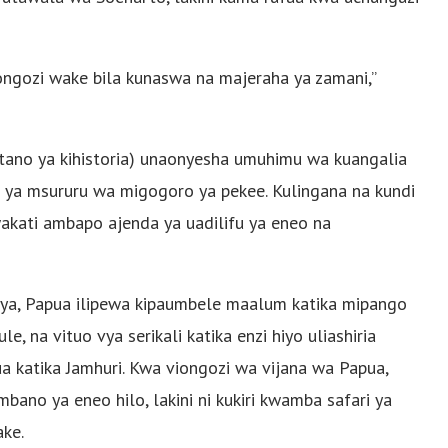
iongozi wake bila kunaswa na majeraha ya zamani,”
tano ya kihistoria) unaonyesha umuhimu wa kuangalia
 ya msururu wa migogoro ya pekee. Kulingana na kundi
ati ambapo ajenda ya uadilifu ya eneo na
a, Papua ilipewa kipaumbele maalum katika mipango
e, na vituo vya serikali katika enzi hiyo uliashiria
a katika Jamhuri. Kwa viongozi wa vijana wa Papua,
ano ya eneo hilo, lakini ni kukiri kwamba safari ya
ake.