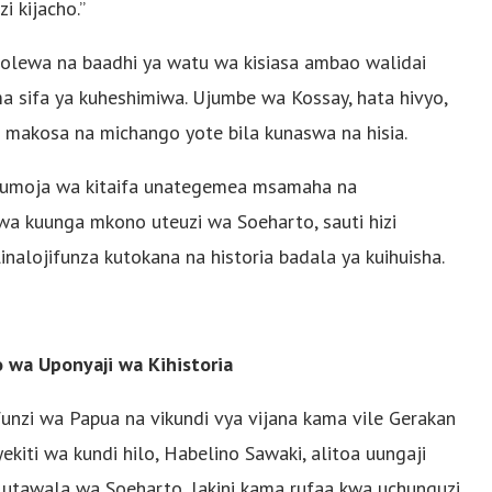
i kijacho.”
otolewa na baadhi ya watu wa kisiasa ambao walidai
a sifa ya kuheshimiwa. Ujumbe wa Kossay, hata hivyo,
i makosa na michango yote bila kunaswa na hisia.
umoja wa kitaifa unategemea msamaha na
a kuunga mkono uteuzi wa Soeharto, sauti hizi
nalojifunza kutokana na historia badala ya kuihuisha.
o wa Uponyaji wa Kihistoria
nzi wa Papua na vikundi vya vijana kama vile Gerakan
ti wa kundi hilo, Habelino Sawaki, alitoa uungaji
 utawala wa Soeharto, lakini kama rufaa kwa uchunguzi