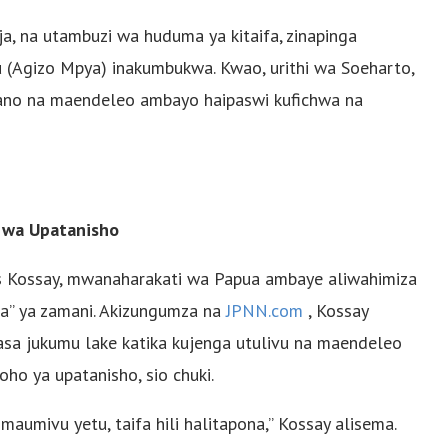
ja, na utambuzi wa huduma ya kitaifa, zinapinga
u (Agizo Mpya) inakumbukwa. Kwao, urithi wa Soeharto,
ikiano na maendeleo ambayo haipaswi kufichwa na
 wa Upatanisho
s Kossay, mwanaharakati wa Papua ambaye aliwahimiza
sa” ya zamani. Akizungumza na
JPNN.com
, Kossay
sa jukumu lake katika kujenga utulivu na maendeleo
ho ya upatanisho, sio chuki.
maumivu yetu, taifa hili halitapona,” Kossay alisema.