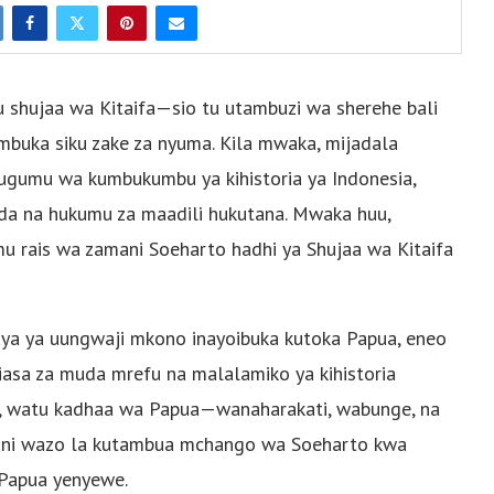
u shujaa wa Kitaifa—sio tu utambuzi wa sherehe bali
umbuka siku zake za nyuma. Kila mwaka, mijadala
ua ugumu wa kumbukumbu ya kihistoria ya Indonesia,
nda na hukumu za maadili hukutana. Mwaka huu,
u rais wa zamani Soeharto hadhi ya Shujaa wa Kitaifa
aya ya uungwaji mkono inayoibuka kutoka Papua, eneo
siasa za muda mrefu na malalamiko ya kihistoria
aza, watu kadhaa wa Papua—wanaharakati, wabunge, na
ni wazo la kutambua mchango wa Soeharto kwa
 Papua yenyewe.