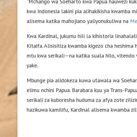
“Mchango wa Soeharto kwa Papua hauwezi kukanu
kwa Indonesia lakini pia alihakikisha kwamba m
alisema katika mahojiano yaliyonukuliwa na
Me
Kwa Kardinal, jukumu hili la kihistoria linaha
Kitaifa. Alisisitiza kwamba kigezo cha heshim
mtu kwa serikali—na katika suala hilo, vitend
yake.
Mbunge pia alidokeza kuwa utawala wa Soehart
elimu nchini Papua. Barabara kuu ya Trans-Papua
serikali za kuboresha huduma za afya zote ziliz
hazikuwa kamilifu, Kardinal alisema kwamba zi