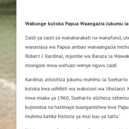
Wabunge kutoka Papua Waangazia Jukumu la K
Zaidi ya sauti za wanaharakati na wanafunzi, 
wanasiasa wa Papua ambao wanaangazia michang
Robert J. Kardinal, mjumbe wa Baraza la Wawak
miongoni mwa wafuasi wenye nguvu zaidi.
Kardinal alisisitiza jukumu muhimu la Soeharto
kutoka kwa udhibiti wa wakoloni wa Uholanzi
mwa miaka ya 1960, Soeharto alicheza sehemu 
kujiondoa na hatimaye kuunganishwa kwa Papua n
muhimu katika historia ya enzi kuu ya taifa.”