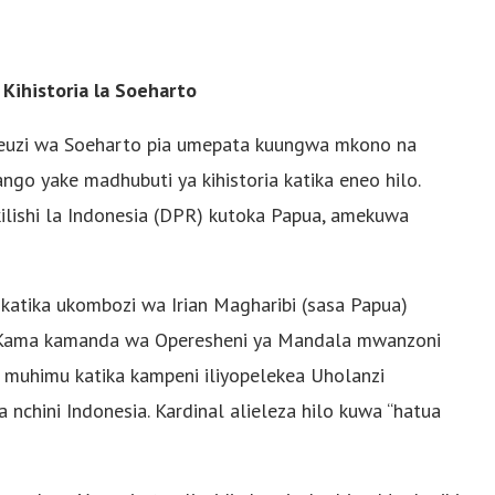
ihistoria la Soeharto
uteuzi wa Soeharto pia umepata kuungwa mkono na
o yake madhubuti ya kihistoria katika eneo hilo.
ilishi la Indonesia (DPR) kutoka Papua, amekuwa
 katika ukombozi wa Irian Magharibi (sasa Papua)
. Kama kamanda wa Operesheni ya Mandala mwanzoni
muhimu katika kampeni iliyopelekea Uholanzi
chini Indonesia. Kardinal alieleza hilo kuwa “hatua