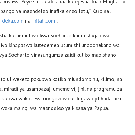
shwa. Yeye sio tu alisaidia kurejesha Irian Magharibi
ipango ya maendeleo inafika eneo letu,” Kardinal
rdeka.com
na
Inilah.com
.
lalisha kutambuliwa kwa Soeharto kama shujaa wa
a hiyo kinapaswa kutegemea utumishi unaoonekana wa
o vya Soeharto vinazungumza zaidi kuliko mabishano
o uliwekeza pakubwa katika miundombinu, kilimo, na
, miradi ya usambazaji umeme vijijini, na programu za
induliwa wakati wa uongozi wake. Ingawa jitihada hizi
liweka msingi wa maendeleo ya kisasa ya Papua.