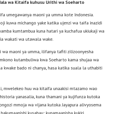
ala wa Kitaifa kuhusu Urithi wa Soeharto
aifa umegawanya maoni ya umma kote Indonesia.
i kuwa michango yake katika ujenzi wa taifa inazidi
kwamba kumtambua kuna hatari ya kuchafua ukiukaji wa
ia wakati wa utawala wake.
i wa maoni ya umma, ilifanya tafiti zilizoonyesha
a mkono kutambuliwa kwa Soeharto kama shujaa wa
wake bado ni chanya, hasa katika suala la uthabiti
, mwelekeo huu wa kitaifa unaakisi mtazamo wao
istoria yanasalia, kuna thamani ya kujifunza kutoka
iongozi mmoja wa vijana kutoka Jayapura alivyosema
 hakumaanishi kusahau; kunamaanisha kukiri