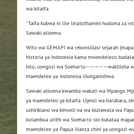
wa kitaifa.
“Taifa kubwa ni lile linalothamini huduma za v
Sawaki alisema.
Wito wa GEMAPI wa rekonsiliasi sejarah (mapa
historia ya Indonesia kama mwendelezo badala
hilo, uongozi wa Soeharto—————wakilisha wak
maendeleo ya Indonesia iliunganishwa.
Sawaki alisema kwamba wakati wa Mpango Mpy
ya maendeleo ya kitaifa. Ujenzi wa barabara, shul
ushirikiano wa kimwili na wa kiutawala wa Papu
kutambua urithi wa Soeharto sio kukataa mapamb
maendeleo ya Papua ilianza chini ya uongozi w