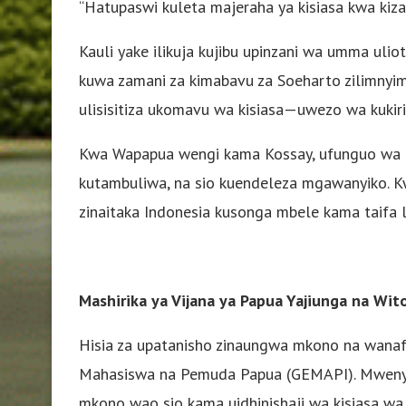
“Hatupaswi kuleta majeraha ya kisiasa kwa kizaz
Kauli yake ilikuja kujibu upinzani wa umma uli
kuwa zamani za kimabavu za Soeharto zilimnyim
ulisisitiza ukomavu wa kisiasa—uwezo wa kukir
Kwa Wapapua wengi kama Kossay, ufunguo wa 
kutambuliwa, na sio kuendeleza mgawanyiko. Kw
zinaitaka Indonesia kusonga mbele kama taifa li
Mashirika ya Vijana ya Papua Yajiunga na Wit
Hisia za upatanisho zinaungwa mkono na wanafu
Mahasiswa na Pemuda Papua (GEMAPI). Mwenyeki
mkono wao sio kama uidhinishaji wa kisiasa wa