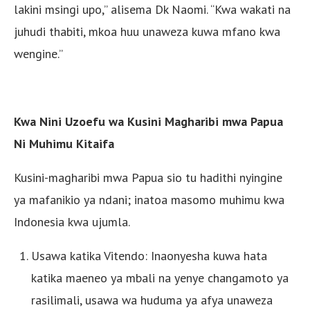
lakini msingi upo,” alisema Dk Naomi. “Kwa wakati na
juhudi thabiti, mkoa huu unaweza kuwa mfano kwa
wengine.”
Kwa Nini Uzoefu wa Kusini Magharibi mwa Papua
Ni Muhimu Kitaifa
Kusini-magharibi mwa Papua sio tu hadithi nyingine
ya mafanikio ya ndani; inatoa masomo muhimu kwa
Indonesia kwa ujumla.
Usawa katika Vitendo: Inaonyesha kuwa hata
katika maeneo ya mbali na yenye changamoto ya
rasilimali, usawa wa huduma ya afya unaweza