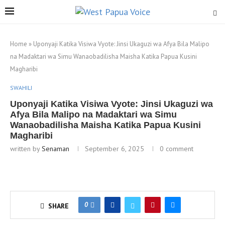
Home
»
Uponyaji Katika Visiwa Vyote: Jinsi Ukaguzi wa Afya Bila Malipo
na Madaktari wa Simu Wanaobadilisha Maisha Katika Papua Kusini
Magharibi
SWAHILI
Uponyaji Katika Visiwa Vyote: Jinsi Ukaguzi wa
Afya Bila Malipo na Madaktari wa Simu
Wanaobadilisha Maisha Katika Papua Kusini
Magharibi
written by
Senaman
September 6, 2025
0 comment
0
SHARE