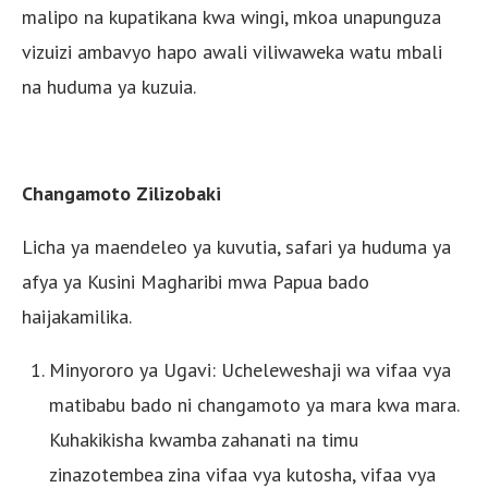
malipo na kupatikana kwa wingi, mkoa unapunguza
vizuizi ambavyo hapo awali viliwaweka watu mbali
na huduma ya kuzuia.
Changamoto Zilizobaki
Licha ya maendeleo ya kuvutia, safari ya huduma ya
afya ya Kusini Magharibi mwa Papua bado
haijakamilika.
Minyororo ya Ugavi: Ucheleweshaji wa vifaa vya
matibabu bado ni changamoto ya mara kwa mara.
Kuhakikisha kwamba zahanati na timu
zinazotembea zina vifaa vya kutosha, vifaa vya