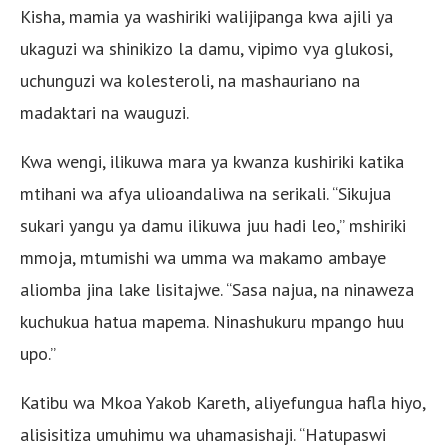
Kisha, mamia ya washiriki walijipanga kwa ajili ya
ukaguzi wa shinikizo la damu, vipimo vya glukosi,
uchunguzi wa kolesteroli, na mashauriano na
madaktari na wauguzi.
Kwa wengi, ilikuwa mara ya kwanza kushiriki katika
mtihani wa afya ulioandaliwa na serikali. “Sikujua
sukari yangu ya damu ilikuwa juu hadi leo,” mshiriki
mmoja, mtumishi wa umma wa makamo ambaye
aliomba jina lake lisitajwe. “Sasa najua, na ninaweza
kuchukua hatua mapema. Ninashukuru mpango huu
upo.”
Katibu wa Mkoa Yakob Kareth, aliyefungua hafla hiyo,
alisisitiza umuhimu wa uhamasishaji. “Hatupaswi