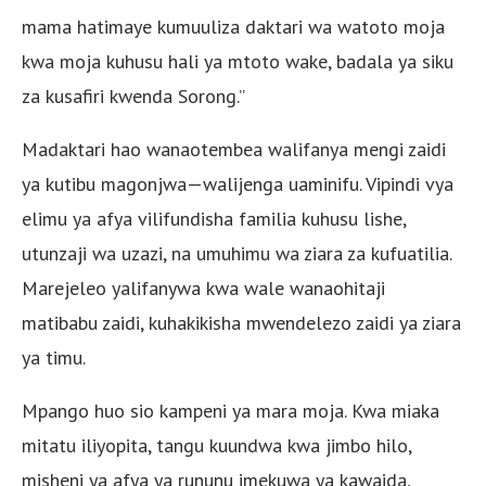
mama hatimaye kumuuliza daktari wa watoto moja
kwa moja kuhusu hali ya mtoto wake, badala ya siku
za kusafiri kwenda Sorong.”
Madaktari hao wanaotembea walifanya mengi zaidi
ya kutibu magonjwa—walijenga uaminifu. Vipindi vya
elimu ya afya vilifundisha familia kuhusu lishe,
utunzaji wa uzazi, na umuhimu wa ziara za kufuatilia.
Marejeleo yalifanywa kwa wale wanaohitaji
matibabu zaidi, kuhakikisha mwendelezo zaidi ya ziara
ya timu.
Mpango huo sio kampeni ya mara moja. Kwa miaka
mitatu iliyopita, tangu kuundwa kwa jimbo hilo,
misheni ya afya ya rununu imekuwa ya kawaida,