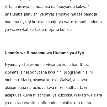
ikifananishwa na maafisa na “posyandu kubwa”
(majumba jumuishi ya afya) ambayo huleta pamoja
huduma nyingi-kutoka chanjo ya watoto hadi huduma
ya wazee-katika tukio moja la kufikia.
Upande wa Binadamu wa Huduma ya Afya
Nyuma ya takwimu na viwango kuna hadithi za
kibinafsi zinazoonyesha kwa nini programu hizi ni
muhimu. Maria, nyanya kutoka Waisai, alikuwa
akipambana na uchovu kwa miezi kadhaa lakini
akapuuza kuwa ni sehemu ya kuzeeka. Wakati wa ziara
ya daktari wa simu, aligundua shinikizo la damu