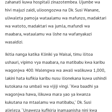
zahanati kuwa hospitali zinazotembea. Ujumbe wa
hivi majuzi zaidi, ulioongozwa na Dk. Susi Wanane,
uliwaleta pamoja wataalamu wa mafunzo, madaktari
wa watoto, madaktari wa jumla, mafundi wa
maabara, wataalamu wa lishe na wafanyakazi
wasaidizi.
Ikitia nanga katika Kliniki ya Waisai, timu ilitoa
ushauri, vipimo vya maabara, na matibabu kwa karibu
wagonjwa 400. Walengwa wa awali walikuwa 1,000,
lakini hata kufikia karibu nusu ilionekana kuwa ushindi
kutokana na umbali wa vijiji vingi. “Kwa baadhi ya
wagonjwa hawa, ilikuwa mara yao ya kwanza
kukutana na mtaalamu wa matibabu,” Dk. Susi
alieleza. “Unaweza kufikiria inamaanisha nini kwa