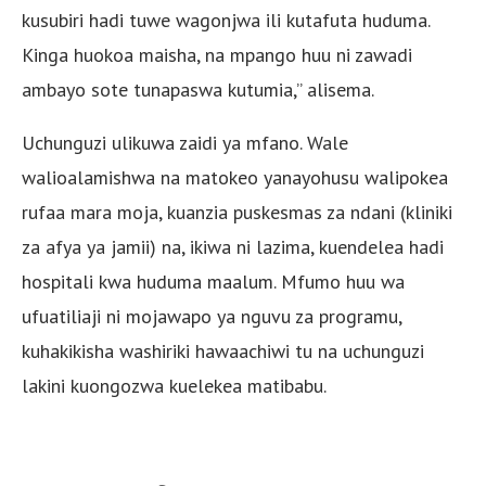
kusubiri hadi tuwe wagonjwa ili kutafuta huduma.
Kinga huokoa maisha, na mpango huu ni zawadi
ambayo sote tunapaswa kutumia,” alisema.
Uchunguzi ulikuwa zaidi ya mfano. Wale
walioalamishwa na matokeo yanayohusu walipokea
rufaa mara moja, kuanzia puskesmas za ndani (kliniki
za afya ya jamii) na, ikiwa ni lazima, kuendelea hadi
hospitali kwa huduma maalum. Mfumo huu wa
ufuatiliaji ni mojawapo ya nguvu za programu,
kuhakikisha washiriki hawaachiwi tu na uchunguzi
lakini kuongozwa kuelekea matibabu.