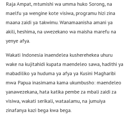
Raja Ampat, mtumishi wa umma huko Sorong, na
maelfu ya wengine kote visiwa, programu hizi zina
maana zaidi ya takwimu. Wanamaanisha amani ya
akili, heshima, na uwezekano wa maisha marefu na
yenye afya.
Wakati Indonesia inaendelea kusherehekea uhuru
wake na kujitahidi kupata maendeleo sawa, hadithi ya
mabadiliko ya huduma ya afya ya Kusini Magharibi
mwa Papua inasimama kama ukumbusho: maendeleo
yanawezekana, hata katika pembe za mbali zaidi za
visiwa, wakati serikali, wataalamu, na jumuiya
zinafanya kazi bega kwa bega.