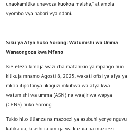
unaokamilika unaweza kuokoa maisha,” aliambia
vyombo vya habari vya ndani.
Siku ya Afya huko Sorong: Watumishi wa Umma
Wanaongoza kwa Mfano
Kielelezo kimoja wazi cha mafanikio ya mpango huo
kilikuja mnamo Agosti 8, 2025, wakati ofisi ya afya ya
mkoa ilipofanya ukaguzi mkubwa wa afya kwa
watumishi wa umma (ASN) na waajiriwa wapya
(CPNS) huko Sorong.
Tukio hilo lilianza na mazoezi ya asubuhi yenye nguvu
katika ua, kuashiria umoja wa kuzuia na mazoezi.