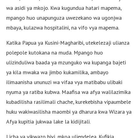
wa asidi ya mkojo. Kwa kugundua hatari mapema,
mpango huo unapunguza uwezekano wa ugonjwa
mbaya, kulazwa hospitalini, na vifo vya mapema.
Katika Papua ya Kusini-Magharibi, utekelezaji ulianza
polepole kutokana na muda. Mpango huo
ulizinduliwa baada ya mzunguko wa kupanga bajeti
ya kila mwaka wa jimbo kukamilika, ambayo
ilimaanisha ununuzi wa vifaa vya matibabu ulibaki
nyuma ya ratiba kubwa. Maafisa wa afya walilazimika
kubadilisha rasilimali chache, kurekebisha vipaumbele
huku wakiwasilisha maombi ya dharura kwa Wizara ya
Afya kupitia jukwaa lake la kidijitali.
Licha ya vikwazo hivi, mkoa uliendelea. Kufikia