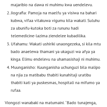
majaribio na dawa ni muhimu kwa uendelevu.
Jiografia: Pamoja na maelfu ya visiwa na bahari
kubwa, vifaa vitakuwa vigumu kila wakati. Suluhu
za ubunifu-kutoka boti za rununu hadi
telemedicine-lazima ziendelee kubadilika.
Ufahamu: Wakati ushiriki unaongezeka, si kila mtu
bado anaelewa thamani ya ukaguzi wa afya ya
kinga. Elimu endelevu na uhamasishaji ni muhimu.
Muunganisho: Kuunganisha uchunguzi bila malipo
na njia za matibabu thabiti kunahitaji uratibu
thabiti kati ya puskesmas, hospitali na mifumo ya
rufaa.
Viongozi wanabaki na matumaini. “Bado tunajenga,