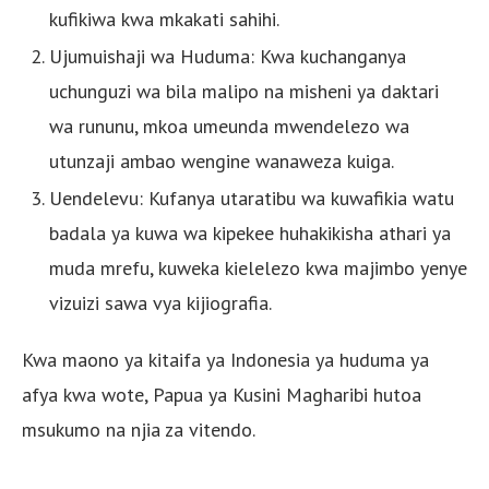
kufikiwa kwa mkakati sahihi.
Ujumuishaji wa Huduma: Kwa kuchanganya
uchunguzi wa bila malipo na misheni ya daktari
wa rununu, mkoa umeunda mwendelezo wa
utunzaji ambao wengine wanaweza kuiga.
Uendelevu: Kufanya utaratibu wa kuwafikia watu
badala ya kuwa wa kipekee huhakikisha athari ya
muda mrefu, kuweka kielelezo kwa majimbo yenye
vizuizi sawa vya kijiografia.
Kwa maono ya kitaifa ya Indonesia ya huduma ya
afya kwa wote, Papua ya Kusini Magharibi hutoa
msukumo na njia za vitendo.