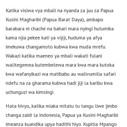
Katika visiwa vya mbali na nyanda za juu za Papua
Kusini Magharibi (Papua Barat Daya), ambapo
barabara ni chache na bahari mara nyingi hutumika
kama njia pekee kati ya vijiji, huduma ya afya
imekuwa changamoto kubwa kwa muda mrefu.
Wakazi katika maeneo ya mbali wakati fulani
walitegemea kutembelewa mara kwa mara kutoka
kwa wafanyikazi wa matibabu au walivumilia safari
ndefu na za gharama kubwa hadi jiji la karibu kwa
uchunguzi wa kimsingi.
Hata hivyo, katika miaka mitatu tu tangu liwe jimbo
changa zaidi la Indonesia, Papua ya Kusini-Magharibi
imeanza kuandika upya hadithi hiyo. Kupitia Mpango