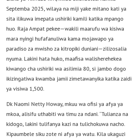
Septemba 2025, wilaya na miji yake mitano kati ya
sita ilikuwa imepata ushiriki kamili katika mpango
huo. Raja Ampat pekee—wakili maarufu wa kisiwa
mara nyingi hufafanuliwa kama mojawapo ya
paradiso za mwisho za kitropiki duniani—zilizosalia
nyuma. Lakini hata huko, maafisa walisherehekea
kiwango cha ushiriki wa asilimia 80, si jambo dogo
ikizingatiwa kwamba jamii zimetawanyika katika zaidi
ya visiwa 1,500.
Dk Naomi Netty Howay, mkuu wa ofisi ya afya ya
mkoa, alisifu uthabiti wa timu za ndani. “Tulianza na
kidogo, lakini tulifanya kazi na tulichokuwa nacho.
Kipaumbele siku zote ni afya ya watu. Kila ukaguzi