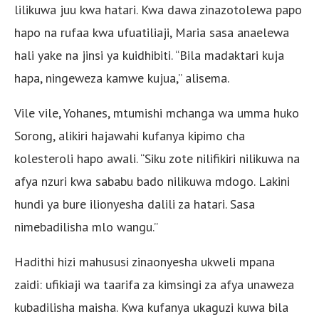
lilikuwa juu kwa hatari. Kwa dawa zinazotolewa papo
hapo na rufaa kwa ufuatiliaji, Maria sasa anaelewa
hali yake na jinsi ya kuidhibiti. “Bila madaktari kuja
hapa, ningeweza kamwe kujua,” alisema.
Vile vile, Yohanes, mtumishi mchanga wa umma huko
Sorong, alikiri hajawahi kufanya kipimo cha
kolesteroli hapo awali. “Siku zote nilifikiri nilikuwa na
afya nzuri kwa sababu bado nilikuwa mdogo. Lakini
hundi ya bure ilionyesha dalili za hatari. Sasa
nimebadilisha mlo wangu.”
Hadithi hizi mahususi zinaonyesha ukweli mpana
zaidi: ufikiaji wa taarifa za kimsingi za afya unaweza
kubadilisha maisha. Kwa kufanya ukaguzi kuwa bila