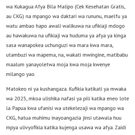
wa Kukagua Afya Bila Malipo (Cek Kesehatan Gratis,
au CKG) na mpango wa daktari wa rununu, maelfu ya
watu ambao hapo awali walikuwa na ufikiaji mdogo
au hawakuwa na ufikiaji wa huduma ya afya ya kinga
sasa wanapokea uchunguzi wa mara kwa mara,
utambuzi wa mapema, na, wakati mwingine, matibabu
maalum yanayoletwa moja kwa moja kwenye
milango yao.
Matokeo ni ya kushangaza. Kufikia katikati ya mwaka
wa 2025, mkoa ulishika nafasi ya pili katika eneo lote
la Papua kwa ufanisi wa utekelezaji wa mpango wa
CKG, hatua muhimu inayoangazia jinsi utawala huu
mpya ulivyofikia katika kujenga usawa wa afya. Zaidi