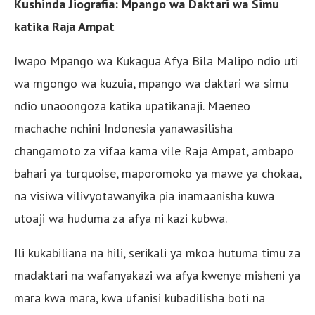
Kushinda Jiografia: Mpango wa Daktari wa Simu
katika Raja Ampat
Iwapo Mpango wa Kukagua Afya Bila Malipo ndio uti
wa mgongo wa kuzuia, mpango wa daktari wa simu
ndio unaoongoza katika upatikanaji. Maeneo
machache nchini Indonesia yanawasilisha
changamoto za vifaa kama vile Raja Ampat, ambapo
bahari ya turquoise, maporomoko ya mawe ya chokaa,
na visiwa vilivyotawanyika pia inamaanisha kuwa
utoaji wa huduma za afya ni kazi kubwa.
Ili kukabiliana na hili, serikali ya mkoa hutuma timu za
madaktari na wafanyakazi wa afya kwenye misheni ya
mara kwa mara, kwa ufanisi kubadilisha boti na