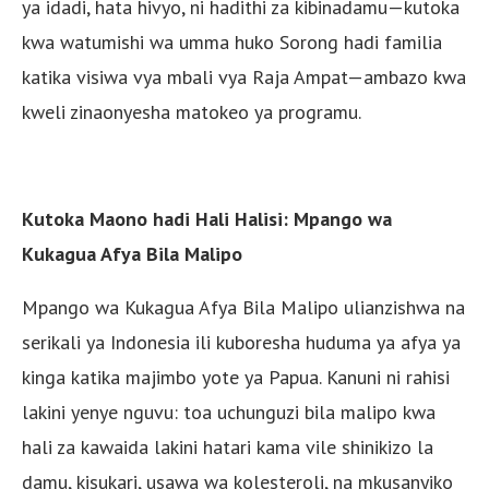
ya idadi, hata hivyo, ni hadithi za kibinadamu—kutoka
kwa watumishi wa umma huko Sorong hadi familia
katika visiwa vya mbali vya Raja Ampat—ambazo kwa
kweli zinaonyesha matokeo ya programu.
Kutoka Maono hadi Hali Halisi: Mpango wa
Kukagua Afya Bila Malipo
Mpango wa Kukagua Afya Bila Malipo ulianzishwa na
serikali ya Indonesia ili kuboresha huduma ya afya ya
kinga katika majimbo yote ya Papua. Kanuni ni rahisi
lakini yenye nguvu: toa uchunguzi bila malipo kwa
hali za kawaida lakini hatari kama vile shinikizo la
damu, kisukari, usawa wa kolesteroli, na mkusanyiko