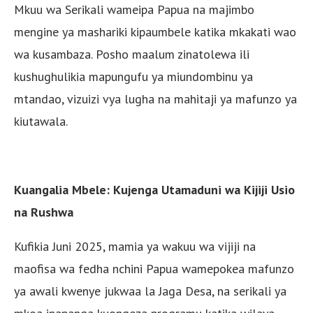
Mkuu wa Serikali wameipa Papua na majimbo
mengine ya mashariki kipaumbele katika mkakati wao
wa kusambaza. Posho maalum zinatolewa ili
kushughulikia mapungufu ya miundombinu ya
mtandao, vizuizi vya lugha na mahitaji ya mafunzo ya
kiutawala.
Kuangalia Mbele: Kujenga Utamaduni wa Kijiji Usio
na Rushwa
Kufikia Juni 2025, mamia ya wakuu wa vijiji na
maofisa wa fedha nchini Papua wamepokea mafunzo
ya awali kwenye jukwaa la Jaga Desa, na serikali ya