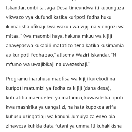
Iskandar, ombi la Jaga Desa limeundwa ili kupunguza
vikwazo vya kiufundi katika kuripoti fedha huku
ikiimarisha ufikiaji kwa wakuu wa vijiji na viongozi wa
mitaa. “Kwa maombi haya, hakuna mkuu wa kijiji
anayepaswa kukabili matatizo tena katika kusimamia
au kuripoti fedha zao,” alisema Waziri Iskandar. “Ni
mfumo wa uwajibikaji na uwezeshaji.”
Programu inaruhusu maofisa wa kijiji kurekodi na
kuripoti matumizi ya fedha za kijiji (dana desa),
kufuatilia maendeleo ya matumizi, kuwasilisha ripoti
kwa mashirika ya uangalizi, na hata kupokea arifa
kuhusu uzingatiaji wa kanuni. Jumuiya za eneo pia
zinaweza kufikia data fulani ya umma ili kuhakikisha