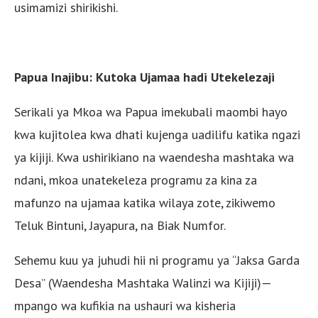
usimamizi shirikishi.
Papua Inajibu: Kutoka Ujamaa hadi Utekelezaji
Serikali ya Mkoa wa Papua imekubali maombi hayo
kwa kujitolea kwa dhati kujenga uadilifu katika ngazi
ya kijiji. Kwa ushirikiano na waendesha mashtaka wa
ndani, mkoa unatekeleza programu za kina za
mafunzo na ujamaa katika wilaya zote, zikiwemo
Teluk Bintuni, Jayapura, na Biak Numfor.
Sehemu kuu ya juhudi hii ni programu ya “Jaksa Garda
Desa” (Waendesha Mashtaka Walinzi wa Kijiji)—
mpango wa kufikia na ushauri wa kisheria