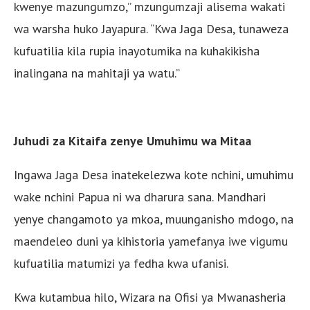
kwenye mazungumzo,” mzungumzaji alisema wakati
wa warsha huko Jayapura. “Kwa Jaga Desa, tunaweza
kufuatilia kila rupia inayotumika na kuhakikisha
inalingana na mahitaji ya watu.”
Juhudi za Kitaifa zenye Umuhimu wa Mitaa
Ingawa Jaga Desa inatekelezwa kote nchini, umuhimu
wake nchini Papua ni wa dharura sana. Mandhari
yenye changamoto ya mkoa, muunganisho mdogo, na
maendeleo duni ya kihistoria yamefanya iwe vigumu
kufuatilia matumizi ya fedha kwa ufanisi.
Kwa kutambua hilo, Wizara na Ofisi ya Mwanasheria