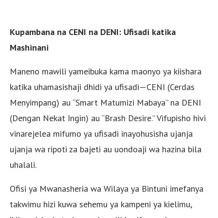
Kupambana na CENI na DENI: Ufisadi katika
Mashinani
Maneno mawili yameibuka kama maonyo ya kiishara
katika uhamasishaji dhidi ya ufisadi—CENI (Cerdas
Menyimpang) au “Smart Matumizi Mabaya” na DENI
(Dengan Nekat Ingin) au “Brash Desire.” Vifupisho hivi
vinarejelea mifumo ya ufisadi inayohusisha ujanja
ujanja wa ripoti za bajeti au uondoaji wa hazina bila
uhalali.
Ofisi ya Mwanasheria wa Wilaya ya Bintuni imefanya
takwimu hizi kuwa sehemu ya kampeni ya kielimu,