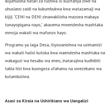
ikijumuisha hatari za rushwa ili kuzifanya ziwe na
uhusiano zaidi na kukumbukwa kwa watazamaji wa
kijiji. “CENI na DENI zinawakilisha mazoea mabaya
tunayopigana nayo,” akasema mwendesha mashtaka
mmoja wakati wa mafunzo hayo.
Programu ya Jaga Desa, iliyooanishwa na usimamizi
wa wakati halisi kutoka kwa waendesha mashtaka na
wakaguzi wa hesabu wa eneo, inatarajiwa kudhibiti
tabia hizi kwa kuongeza ufahamu na uwezekano wa
kutambuliwa.
Asasi za Kiraia na Ushirikiano wa Uangalizi