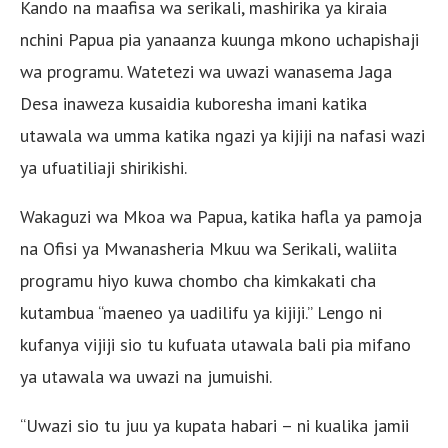
Kando na maafisa wa serikali, mashirika ya kiraia
nchini Papua pia yanaanza kuunga mkono uchapishaji
wa programu. Watetezi wa uwazi wanasema Jaga
Desa inaweza kusaidia kuboresha imani katika
utawala wa umma katika ngazi ya kijiji na nafasi wazi
ya ufuatiliaji shirikishi.
Wakaguzi wa Mkoa wa Papua, katika hafla ya pamoja
na Ofisi ya Mwanasheria Mkuu wa Serikali, waliita
programu hiyo kuwa chombo cha kimkakati cha
kutambua “maeneo ya uadilifu ya kijiji.” Lengo ni
kufanya vijiji sio tu kufuata utawala bali pia mifano
ya utawala wa uwazi na jumuishi.
“Uwazi sio tu juu ya kupata habari – ni kualika jamii