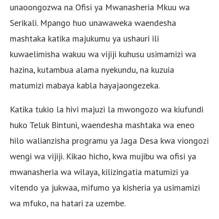
unaoongozwa na Ofisi ya Mwanasheria Mkuu wa
Serikali. Mpango huo unawaweka waendesha
mashtaka katika majukumu ya ushauri ili
kuwaelimisha wakuu wa vijiji kuhusu usimamizi wa
hazina, kutambua alama nyekundu, na kuzuia
matumizi mabaya kabla hayajaongezeka.
Katika tukio la hivi majuzi la mwongozo wa kiufundi
huko Teluk Bintuni, waendesha mashtaka wa eneo
hilo walianzisha programu ya Jaga Desa kwa viongozi
wengi wa vijiji. Kikao hicho, kwa mujibu wa ofisi ya
mwanasheria wa wilaya, kilizingatia matumizi ya
vitendo ya jukwaa, mifumo ya kisheria ya usimamizi
wa mfuko, na hatari za uzembe.