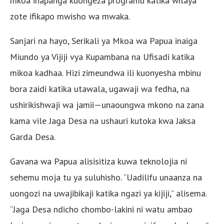
mkoa inapanga kuongeza programu katika wilaya
zote ifikapo mwisho wa mwaka.
Sanjari na hayo, Serikali ya Mkoa wa Papua inaiga
Miundo ya Vijiji vya Kupambana na Ufisadi katika
mikoa kadhaa. Hizi zimeundwa ili kuonyesha mbinu
bora zaidi katika utawala, ugawaji wa fedha, na
ushirikishwaji wa jamii—unaoungwa mkono na zana
kama vile Jaga Desa na ushauri kutoka kwa Jaksa
Garda Desa.
Gavana wa Papua alisisitiza kuwa teknolojia ni
sehemu moja tu ya suluhisho. “Uadilifu unaanza na
uongozi na uwajibikaji katika ngazi ya kijiji,” alisema.
“Jaga Desa ndicho chombo-lakini ni watu ambao