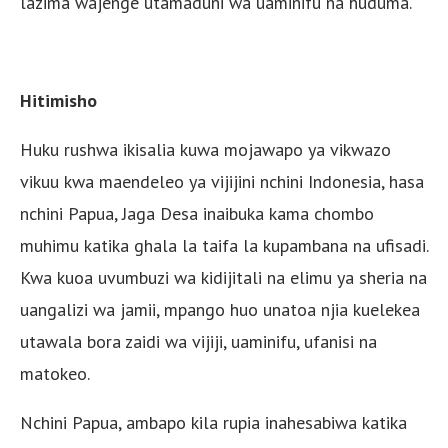
lazima wajenge utamaduni wa uaminifu na huduma.”
Hitimisho
Huku rushwa ikisalia kuwa mojawapo ya vikwazo
vikuu kwa maendeleo ya vijijini nchini Indonesia, hasa
nchini Papua, Jaga Desa inaibuka kama chombo
muhimu katika ghala la taifa la kupambana na ufisadi.
Kwa kuoa uvumbuzi wa kidijitali na elimu ya sheria na
uangalizi wa jamii, mpango huo unatoa njia kuelekea
utawala bora zaidi wa vijiji, uaminifu, ufanisi na
matokeo.
Nchini Papua, ambapo kila rupia inahesabiwa katika