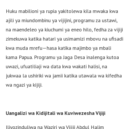
Huku mabilioni ya rupia yakitolewa kila mwaka kwa
ajili ya miundombinu ya vijijini, programu za ustawi,
na maendeleo ya kiuchumi ya eneo hilo, fedha za vijiji
zimekuwa katika hatari ya usimamizi mbovu na ufisadi
kwa muda mrefu—hasa katika majimbo ya mbali
kama Papua. Programu ya Jaga Desa inalenga kutoa
uwazi, ufuatiliaji wa data kwa wakati halisi, na
jukwaa la ushiriki wa jamii katika utawala wa kifedha
wa ngazi ya kijiji.
Uangalizi wa Kidijitali wa Kuviwezesha Vijiji
Iliyozinduliwa na Waziri wa Vijiji Abdul Halim