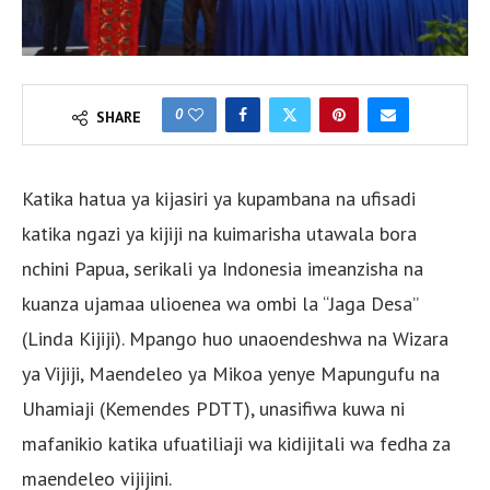
0
SHARE
Katika hatua ya kijasiri ya kupambana na ufisadi
katika ngazi ya kijiji na kuimarisha utawala bora
nchini Papua, serikali ya Indonesia imeanzisha na
kuanza ujamaa ulioenea wa ombi la “Jaga Desa”
(Linda Kijiji). Mpango huo unaoendeshwa na Wizara
ya Vijiji, Maendeleo ya Mikoa yenye Mapungufu na
Uhamiaji (Kemendes PDTT), unasifiwa kuwa ni
mafanikio katika ufuatiliaji wa kidijitali wa fedha za
maendeleo vijijini.