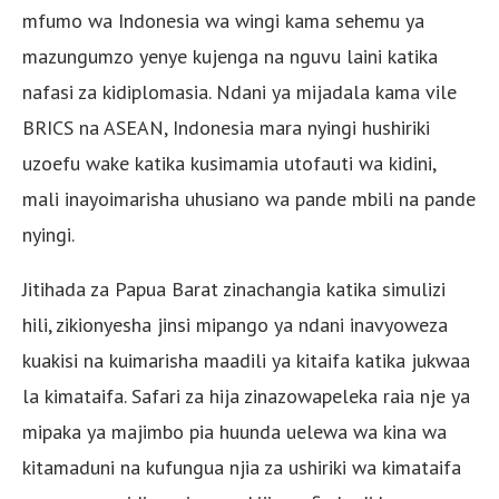
mfumo wa Indonesia wa wingi kama sehemu ya
mazungumzo yenye kujenga na nguvu laini katika
nafasi za kidiplomasia. Ndani ya mijadala kama vile
BRICS na ASEAN, Indonesia mara nyingi hushiriki
uzoefu wake katika kusimamia utofauti wa kidini,
mali inayoimarisha uhusiano wa pande mbili na pande
nyingi.
Jitihada za Papua Barat zinachangia katika simulizi
hili, zikionyesha jinsi mipango ya ndani inavyoweza
kuakisi na kuimarisha maadili ya kitaifa katika jukwaa
la kimataifa. Safari za hija zinazowapeleka raia nje ya
mipaka ya majimbo pia huunda uelewa wa kina wa
kitamaduni na kufungua njia za ushiriki wa kimataifa