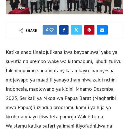
0
SHARE
Katika eneo linalojulikana kwa bayoanuwai yake ya
kuvutia na urembo wake wa kitamaduni, juhudi tulivu
lakini muhimu sana inafanyika ambayo inaonyesha
mojawapo ya maadili yanayothaminiwa zaidi nchini
Indonesia, maelewano ya kidini. Mnamo Desemba
2025, Serikali ya Mkoa wa Papua Barat (Magharibi
mwa Papua) ilizindua programu kamili ya hija ya
kiroho ambayo iliwaleta pamoja Wakristo na
Waislamu katika safari ya imani iliyofadhiliwa na