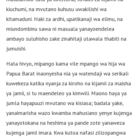
kiuchumi, na mvutano kuhusu uwakilishi wa
kitamaduni. Haki za ardhi, upatikanaji wa elimu, na
miundombinu sawa ni masuala yanayoendelea
ambayo suluhisho zake zinahitaji utawala thabiti na
jumuishi.
Hata hivyo, mipango kama vile mpango wa hija wa
Papua Barat inaonyesha nia ya watendaji wa serikali
kuwekeza katika nyanja za kiroho na kijamii za maisha
ya jamii, si tu maendeleo ya kimwili. Maono haya ya
jumla hayapuuzi mvutano wa kisiasa; badala yake,
yanaimarisha wazo kwamba mahusiano yenye kujenga
yanayotokana na heshima ya pande zote yanaweza
kujenga jamii imara. Kwa kutoa nafasi zilizopangwa