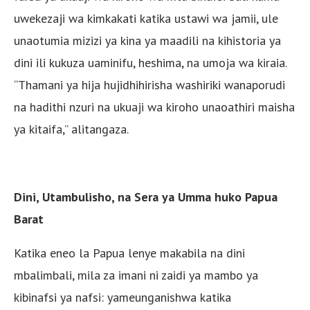
uwekezaji wa kimkakati katika ustawi wa jamii, ule
unaotumia mizizi ya kina ya maadili na kihistoria ya
dini ili kukuza uaminifu, heshima, na umoja wa kiraia.
“Thamani ya hija hujidhihirisha washiriki wanaporudi
na hadithi nzuri na ukuaji wa kiroho unaoathiri maisha
ya kitaifa,” alitangaza.
Dini, Utambulisho, na Sera ya Umma huko Papua
Barat
Katika eneo la Papua lenye makabila na dini
mbalimbali, mila za imani ni zaidi ya mambo ya
kibinafsi ya nafsi: yameunganishwa katika