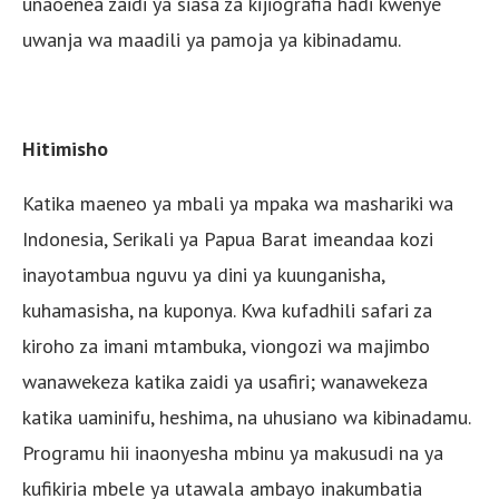
unaoenea zaidi ya siasa za kijiografia hadi kwenye
uwanja wa maadili ya pamoja ya kibinadamu.
Hitimisho
Katika maeneo ya mbali ya mpaka wa mashariki wa
Indonesia, Serikali ya Papua Barat imeandaa kozi
inayotambua nguvu ya dini ya kuunganisha,
kuhamasisha, na kuponya. Kwa kufadhili safari za
kiroho za imani mtambuka, viongozi wa majimbo
wanawekeza katika zaidi ya usafiri; wanawekeza
katika uaminifu, heshima, na uhusiano wa kibinadamu.
Programu hii inaonyesha mbinu ya makusudi na ya
kufikiria mbele ya utawala ambayo inakumbatia