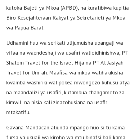
kutoka Bajeti ya Mkoa (APBD), na kuratibiwa kupitia
Biro Kesejahteraan Rakyat ya Sekretarieti ya Mkoa
wa Papua Barat.
Udhamini huu wa serikali ulijumuisha upangaji wa
vifaa na waendeshaji wa usafiri walioidhinishwa, PT
Shalom Travel for the Israel Hija na PT Al Jasiyah
Travel for Umrah. Maafisa wa mkoa walihakikisha
kwamba washiriki walipokea mwongozo kuhusu afya
na maandalizi ya usafiri, kutambua changamoto za
kimwili na hisia kali zinazohusiana na usafiri
mtakatifu.
Gavana Mandacan aliunda mpango huo si tu kama
fursa ya ukuaji wa kiroho wa mtu binafsi bali kama