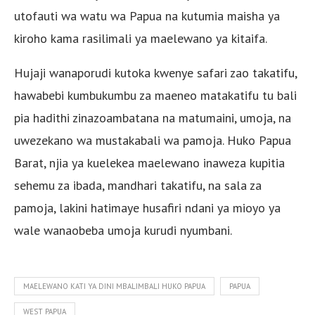
utofauti wa watu wa Papua na kutumia maisha ya
kiroho kama rasilimali ya maelewano ya kitaifa.
Hujaji wanaporudi kutoka kwenye safari zao takatifu,
hawabebi kumbukumbu za maeneo matakatifu tu bali
pia hadithi zinazoambatana na matumaini, umoja, na
uwezekano wa mustakabali wa pamoja. Huko Papua
Barat, njia ya kuelekea maelewano inaweza kupitia
sehemu za ibada, mandhari takatifu, na sala za
pamoja, lakini hatimaye husafiri ndani ya mioyo ya
wale wanaobeba umoja kurudi nyumbani.
MAELEWANO KATI YA DINI MBALIMBALI HUKO PAPUA
PAPUA
WEST PAPUA