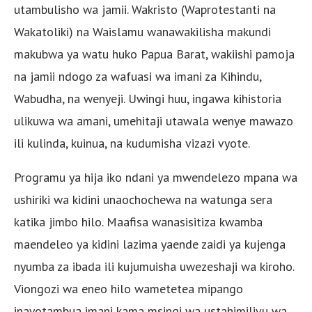
utambulisho wa jamii. Wakristo (Waprotestanti na
Wakatoliki) na Waislamu wanawakilisha makundi
makubwa ya watu huko Papua Barat, wakiishi pamoja
na jamii ndogo za wafuasi wa imani za Kihindu,
Wabudha, na wenyeji. Uwingi huu, ingawa kihistoria
ulikuwa wa amani, umehitaji utawala wenye mawazo
ili kulinda, kuinua, na kudumisha vizazi vyote.
Programu ya hija iko ndani ya mwendelezo mpana wa
ushiriki wa kidini unaochochewa na watunga sera
katika jimbo hilo. Maafisa wanasisitiza kwamba
maendeleo ya kidini lazima yaende zaidi ya kujenga
nyumba za ibada ili kujumuisha uwezeshaji wa kiroho.
Viongozi wa eneo hilo wametetea mipango
inayotambua imani kama msingi wa ustahimilivu wa