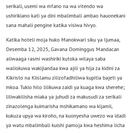
serikali, usemi wa mfano na wa vitendo wa
ushirikiano kati ya dini mbalimbali ambao hauonekani
sana mahali pengine katika visiwa hivyo.
Katika hoteli moja huko Manokwari siku ya Ijumaa,
Desemba 12, 2025, Gavana Dominggus Mandacan
aliwaaga rasmi washiriki kutoka wilaya saba
waliokuwa wakijiandaa kwa ajili ya hija za kidini za
Kikristo na Kiislamu zilizofadhiliwa kupitia bajeti ya
mkoa. Tukio hilo lilikuwa zaidi ya kuaga kwa sherehe;
liliwakilisha miaka ya juhudi za makusudi za serikali
zinazolenga kuimarisha mshikamano wa kijamii,
kukuza upya wa kiroho, na kuonyesha uwezo wa idadi
ya watu mbalimbali kuishi pamoja kwa heshima licha