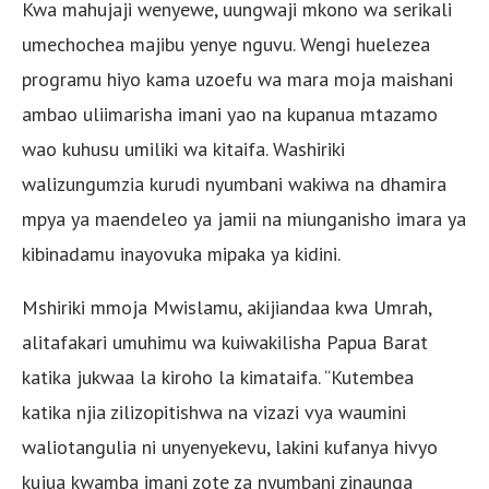
Kwa mahujaji wenyewe, uungwaji mkono wa serikali
umechochea majibu yenye nguvu. Wengi huelezea
programu hiyo kama uzoefu wa mara moja maishani
ambao uliimarisha imani yao na kupanua mtazamo
wao kuhusu umiliki wa kitaifa. Washiriki
walizungumzia kurudi nyumbani wakiwa na dhamira
mpya ya maendeleo ya jamii na miunganisho imara ya
kibinadamu inayovuka mipaka ya kidini.
Mshiriki mmoja Mwislamu, akijiandaa kwa Umrah,
alitafakari umuhimu wa kuiwakilisha Papua Barat
katika jukwaa la kiroho la kimataifa. “Kutembea
katika njia zilizopitishwa na vizazi vya waumini
waliotangulia ni unyenyekevu, lakini kufanya hivyo
kujua kwamba imani zote za nyumbani zinaunga