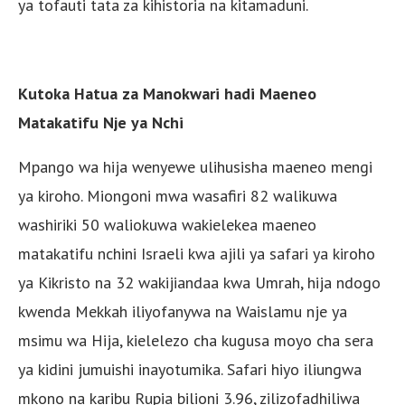
ya tofauti tata za kihistoria na kitamaduni.
Kutoka Hatua za Manokwari hadi Maeneo
Matakatifu Nje ya Nchi
Mpango wa hija wenyewe ulihusisha maeneo mengi
ya kiroho. Miongoni mwa wasafiri 82 walikuwa
washiriki 50 waliokuwa wakielekea maeneo
matakatifu nchini Israeli kwa ajili ya safari ya kiroho
ya Kikristo na 32 wakijiandaa kwa Umrah, hija ndogo
kwenda Mekkah iliyofanywa na Waislamu nje ya
msimu wa Hija, kielelezo cha kugusa moyo cha sera
ya kidini jumuishi inayotumika. Safari hiyo iliungwa
mkono na karibu Rupia bilioni 3.96, zilizofadhiliwa