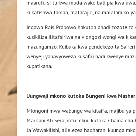
maarufu si tu kwa muda wake bali pia kwa uwaz
kukatishwa tamaa, matarajio, na malalamiko y
Ingawa Rais Prabowo hakutoa ahadi zozote za s
kusikiliza ilitafsiriwa na viongozi wengi wa k
mazungumzo. Kuibuka kwa pendekezo la Saireri k
wenyeji yanavyoweza kusafiri hadi kwenye mazun
kupatikana.
Uungwaji mkono kutoka Bungeni kwa Mashart
Miongoni mwa wabunge wa kitaifa, majibu ya 
Mardani Ali Sera, mtu mkuu kutoka Chama cha 
la Wawakilishi, alielezea hadharani kuunga mko