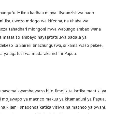
apungufu. Mikoa kadhaa mipya iliyoanzishwa bado
amilika, uwezo mdogo wa kifedha, na uhaba wa
ongeza tahadhari miongoni mwa wabunge ambao wana
a matatizo ambayo hayajatatuliwa badala ya
ekezo la Saireri linachunguzwa, si kama wazo pekee,
ka ya ugatuzi wa madaraka nchini Papua.
nasema kwamba wazo hilo limejikita katika mantiki ya
i ni mojawapo ya maeneo makuu ya kitamaduni ya Papua,
 na kijamii unaoenea katika visiwa na maeneo ya pwani.