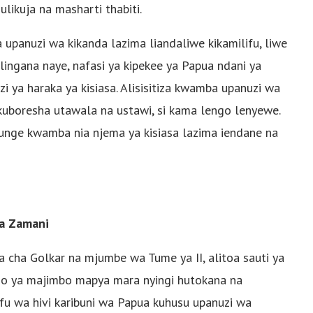
ulikuja na masharti thabiti.
 upanuzi wa kikanda lazima liandaliwe kikamilifu, liwe
ulingana naye, nafasi ya kipekee ya Papua ndani ya
i ya haraka ya kisiasa. Alisisitiza kwamba upanuzi wa
boresha utawala na ustawi, si kama lengo lenyewe.
nge kwamba nia njema ya kisiasa lazima iendane na
a Zamani
cha Golkar na mjumbe wa Tume ya II, alitoa sauti ya
ezo ya majimbo mapya mara nyingi hutokana na
u wa hivi karibuni wa Papua kuhusu upanuzi wa