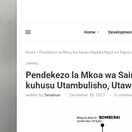
Home
Developmen
Home
»
Pendekezo la Mkoa wa Saireri: Mjadala Mpya wa Papua 
SWAHILI
Pendekezo la Mkoa wa Sai
kuhusu Utambulisho, Utawa
written by
Senaman
December 18, 2025
0 commen