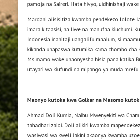
pamoja na Saireri. Hata hivyo, uidhinishaji wake 
Mardani alisisitiza kwamba pendekezo lolote la
imara kitaasisi, na liwe na manufaa kiuchumi. K
Indonesia inahitaji uangalifu maalum, si maamuz
kikanda unapaswa kutumika kama chombo cha ku
Msimamo wake unaonyesha hisia pana katika Bu
utayari wa kiufundi na mipango ya muda mrefu.
Maonyo kutoka kwa Golkar na Masomo kutok
Ahmad Doli Kurnia, Naibu Mwenyekiti wa Chama 
tahadhari zaidi. Doli alikiri kwamba mapendek
wasiwasi wa kweli lakini akaonya kwamba uzoef