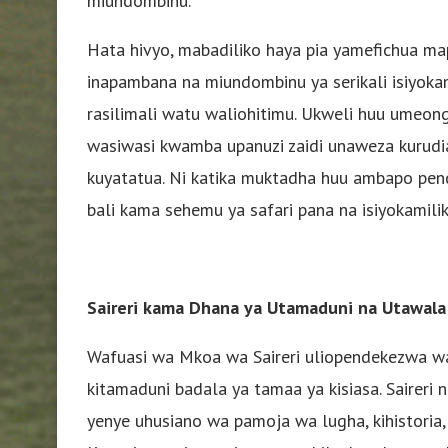
miundombinu.
Hata hivyo, mabadiliko haya pia yamefichua m
inapambana na miundombinu ya serikali isiyok
rasilimali watu waliohitimu. Ukweli huu ume
wasiwasi kwamba upanuzi zaidi unaweza kurudi
kuyatatua. Ni katika muktadha huu ambapo pend
bali kama sehemu ya safari pana na isiyokamili
Saireri kama Dhana ya Utamaduni na Utawala
Wafuasi wa Mkoa wa Saireri uliopendekezwa wa
kitamaduni badala ya tamaa ya kisiasa. Sairer
yenye uhusiano wa pamoja wa lugha, kihistoria,