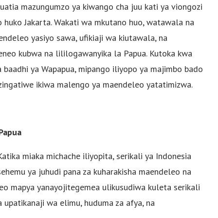
ufuatia mazungumzo ya kiwango cha juu kati ya viongozi
 huko Jakarta. Wakati wa mkutano huo, watawala na
eleo yasiyo sawa, ufikiaji wa kiutawala, na
neo kubwa na lililogawanyika la Papua. Kutoka kwa
wa baadhi ya Wapapua, mipango iliyopo ya majimbo bado
zizingatiwe ikiwa malengo ya maendeleo yatatimizwa.
 Papua
atika miaka michache iliyopita, serikali ya Indonesia
sehemu ya juhudi pana za kuharakisha maendeleo na
eo mapya yanayojitegemea ulikusudiwa kuleta serikali
a upatikanaji wa elimu, huduma za afya, na