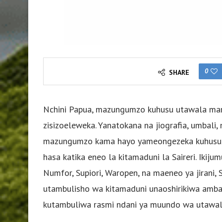
0
SHARE
Nchini Papua, mazungumzo kuhusu utawala mara
zisizoeleweka. Yanatokana na jiografia, umbali, n
mazungumzo kama hayo yameongezeka kuhusu p
hasa katika eneo la kitamaduni la Saireri. Ikij
Numfor, Supiori, Waropen, na maeneo ya jirani, S
utambulisho wa kitamaduni unaoshirikiwa amba
kutambuliwa rasmi ndani ya muundo wa utawal