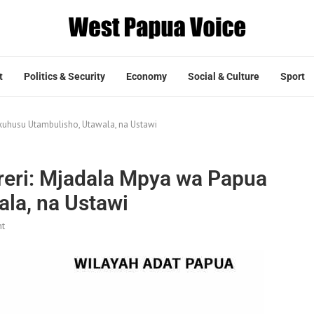
t
Politics & Security
Economy
Social & Culture
Sport
kuhusu Utambulisho, Utawala, na Ustawi
reri: Mjadala Mpya wa Papua
la, na Ustawi
t