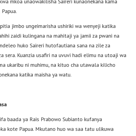
 kwa mkoa unaowakilisha Saireri kunaonekana kama
 Papua.
tia jimbo ungeimarisha ushiriki wa wenyeji katika
ihi zaidi kulingana na mahitaji ya jamii za pwani na
leo huko Saireri hutofautiana sana na zile za
za sera. Kuanzia usafiri na uvuvi hadi elimu na utoaji wa
a ukaribu ni muhimu, na kituo cha utawala kilicho
onekana katika maisha ya watu.
asa
taifa baada ya Rais Prabowo Subianto kufanya
a kote Papua. Mkutano huo wa saa tatu ulikuwa