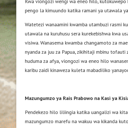
Kwa viongozi wengi wa eneo hilo, kutokuwepo
pengo la kimuundo katika ramani ya utawala ya
Watetezi wanaamini kwamba utambuzi rasmi kupi
utawala na kuruhusu sera kurekebishwa kwa usah
visiwa. Wanasema kwamba changamoto za maende
nyanda za juu za Papua, zikihitaji mbinu tofauti 
huduma za afya, viongozi wa eneo hilo wanasem
karibu zaidi kinaweza kuleta mabadiliko yanayo
Mazungumzo ya Rais Prabowo na Kasi ya Kisi
Pendekezo hilo liliingia katika uangalizi wa ki
mazungumzo marefu na wakuu wa kikanda kutok