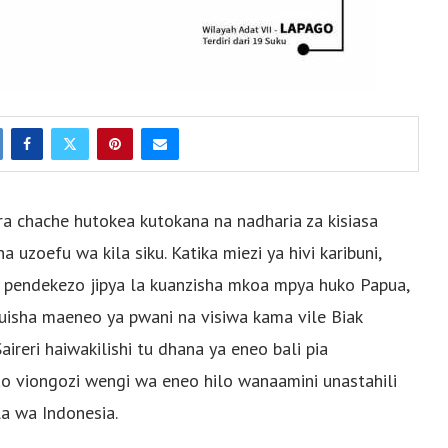
 chache hutokea kutokana na nadharia za kisiasa
a uzoefu wa kila siku. Katika miezi ya hivi karibuni,
endekezo jipya la kuanzisha mkoa mpya huko Papua,
umuisha maeneo ya pwani na visiwa kama vile Biak
aireri haiwakilishi tu dhana ya eneo bali pia
o viongozi wengi wa eneo hilo wanaamini unastahili
a wa Indonesia.