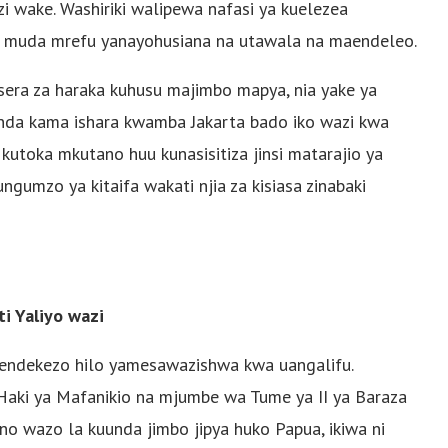
i wake. Washiriki walipewa nafasi ya kuelezea
a muda mrefu yanayohusiana na utawala na maendeleo.
era za haraka kuhusu majimbo mapya, nia yake ya
ikanda kama ishara kwamba Jakarta bado iko wazi kwa
utoka mkutano huu kunasisitiza jinsi matarajio ya
gumzo ya kitaifa wakati njia za kisiasa zinabaki
i Yaliyo wazi
pendekezo hilo yamesawazishwa kwa uangalifu.
Haki ya Mafanikio na mjumbe wa Tume ya II ya Baraza
no wazo la kuunda jimbo jipya huko Papua, ikiwa ni