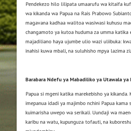
Pendekezo hilo lilipata umaarufu wa kitaifa k
wa kikanda wa Papua na Rais Prabowo Subianto
magavana kadhaa walitoa wasiwasi kuhusu maend
changamoto ya kutoa huduma za umma katika e
majadiliano haya ujumbe ulio wazi uliibuka: k
inahisi kuwa mbali, na suluhisho mpya lazima 
Barabara Ndefu ya Mabadiliko ya Utawala ya
Papua si mgeni katika marekebisho ya kikanda. K
imepanua idadi ya majimbo nchini Papua kama 
kuimarisha uwepo wa serikali. Uundaji wa maen
karibu na watu, kupunguza tofauti, na kuboresh