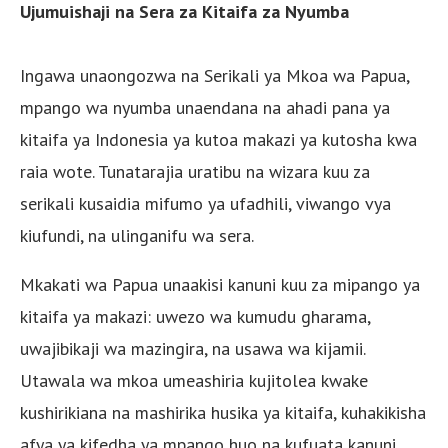
Ujumuishaji na Sera za Kitaifa za Nyumba
Ingawa unaongozwa na Serikali ya Mkoa wa Papua,
mpango wa nyumba unaendana na ahadi pana ya
kitaifa ya Indonesia ya kutoa makazi ya kutosha kwa
raia wote. Tunatarajia uratibu na wizara kuu za
serikali kusaidia mifumo ya ufadhili, viwango vya
kiufundi, na ulinganifu wa sera.
Mkakati wa Papua unaakisi kanuni kuu za mipango ya
kitaifa ya makazi: uwezo wa kumudu gharama,
uwajibikaji wa mazingira, na usawa wa kijamii.
Utawala wa mkoa umeashiria kujitolea kwake
kushirikiana na mashirika husika ya kitaifa, kuhakikisha
afya ya kifedha ya mpango huo na kufuata kanuni