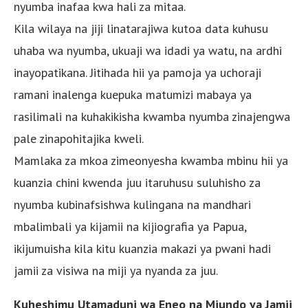
nyumba inafaa kwa hali za mitaa.
Kila wilaya na jiji linatarajiwa kutoa data kuhusu
uhaba wa nyumba, ukuaji wa idadi ya watu, na ardhi
inayopatikana. Jitihada hii ya pamoja ya uchoraji
ramani inalenga kuepuka matumizi mabaya ya
rasilimali na kuhakikisha kwamba nyumba zinajengwa
pale zinapohitajika kweli.
Mamlaka za mkoa zimeonyesha kwamba mbinu hii ya
kuanzia chini kwenda juu itaruhusu suluhisho za
nyumba kubinafsishwa kulingana na mandhari
mbalimbali ya kijamii na kijiografia ya Papua,
ikijumuisha kila kitu kuanzia makazi ya pwani hadi
jamii za visiwa na miji ya nyanda za juu.
Kuheshimu Utamaduni wa Eneo na Miundo ya Jamii