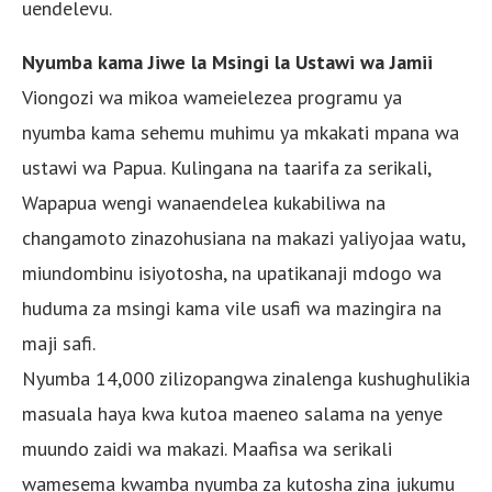
uendelevu.
Nyumba kama Jiwe la Msingi la Ustawi wa Jamii
Viongozi wa mikoa wameielezea programu ya
nyumba kama sehemu muhimu ya mkakati mpana wa
ustawi wa Papua. Kulingana na taarifa za serikali,
Wapapua wengi wanaendelea kukabiliwa na
changamoto zinazohusiana na makazi yaliyojaa watu,
miundombinu isiyotosha, na upatikanaji mdogo wa
huduma za msingi kama vile usafi wa mazingira na
maji safi.
Nyumba 14,000 zilizopangwa zinalenga kushughulikia
masuala haya kwa kutoa maeneo salama na yenye
muundo zaidi wa makazi. Maafisa wa serikali
wamesema kwamba nyumba za kutosha zina jukumu