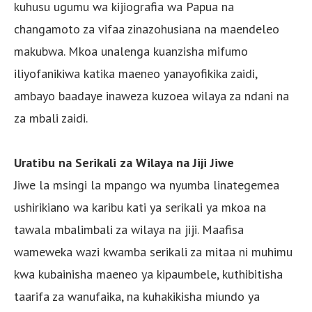
kuhusu ugumu wa kijiografia wa Papua na
changamoto za vifaa zinazohusiana na maendeleo
makubwa. Mkoa unalenga kuanzisha mifumo
iliyofanikiwa katika maeneo yanayofikika zaidi,
ambayo baadaye inaweza kuzoea wilaya za ndani na
za mbali zaidi.
Uratibu na Serikali za Wilaya na Jiji Jiwe
Jiwe la msingi la mpango wa nyumba linategemea
ushirikiano wa karibu kati ya serikali ya mkoa na
tawala mbalimbali za wilaya na jiji. Maafisa
wameweka wazi kwamba serikali za mitaa ni muhimu
kwa kubainisha maeneo ya kipaumbele, kuthibitisha
taarifa za wanufaika, na kuhakikisha miundo ya