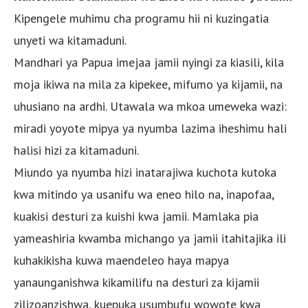
Kipengele muhimu cha programu hii ni kuzingatia
unyeti wa kitamaduni.
Mandhari ya Papua imejaa jamii nyingi za kiasili, kila
moja ikiwa na mila za kipekee, mifumo ya kijamii, na
uhusiano na ardhi. Utawala wa mkoa umeweka wazi:
miradi yoyote mipya ya nyumba lazima iheshimu hali
halisi hizi za kitamaduni.
Miundo ya nyumba hizi inatarajiwa kuchota kutoka
kwa mitindo ya usanifu wa eneo hilo na, inapofaa,
kuakisi desturi za kuishi kwa jamii. Mamlaka pia
yameashiria kwamba michango ya jamii itahitajika ili
kuhakikisha kuwa maendeleo haya mapya
yanaunganishwa kikamilifu na desturi za kijamii
zilizoanzishwa, kuepuka usumbufu wowote kwa