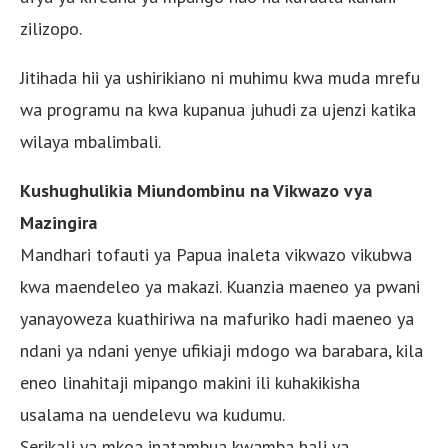
zilizopo.
Jitihada hii ya ushirikiano ni muhimu kwa muda mrefu
wa programu na kwa kupanua juhudi za ujenzi katika
wilaya mbalimbali.
Kushughulikia Miundombinu na Vikwazo vya
Mazingira
Mandhari tofauti ya Papua inaleta vikwazo vikubwa
kwa maendeleo ya makazi. Kuanzia maeneo ya pwani
yanayoweza kuathiriwa na mafuriko hadi maeneo ya
ndani ya ndani yenye ufikiaji mdogo wa barabara, kila
eneo linahitaji mipango makini ili kuhakikisha
usalama na uendelevu wa kudumu.
Serikali ya mkoa inatambua kwamba hali ya