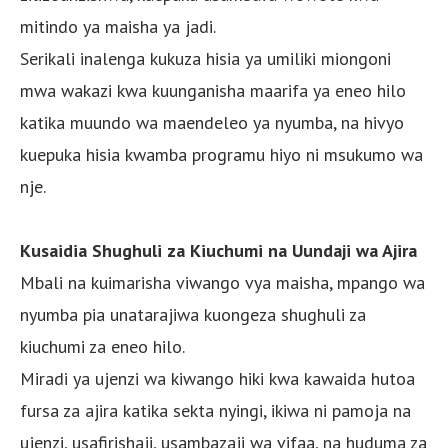
mitindo ya maisha ya jadi.
Serikali inalenga kukuza hisia ya umiliki miongoni
mwa wakazi kwa kuunganisha maarifa ya eneo hilo
katika muundo wa maendeleo ya nyumba, na hivyo
kuepuka hisia kwamba programu hiyo ni msukumo wa
nje.
Kusaidia Shughuli za Kiuchumi na Uundaji wa Ajira
Mbali na kuimarisha viwango vya maisha, mpango wa
nyumba pia unatarajiwa kuongeza shughuli za
kiuchumi za eneo hilo.
Miradi ya ujenzi wa kiwango hiki kwa kawaida hutoa
fursa za ajira katika sekta nyingi, ikiwa ni pamoja na
ujenzi, usafirishaji, usambazaji wa vifaa, na huduma za