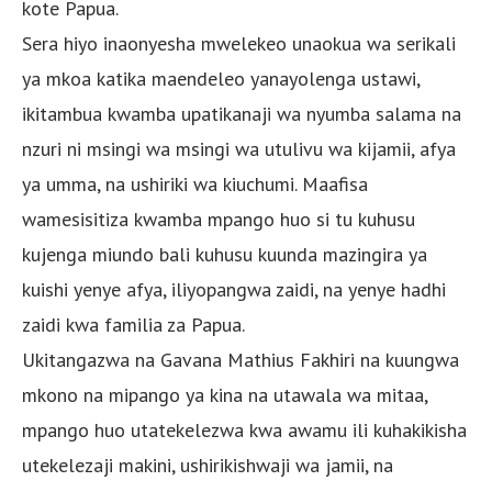
kote Papua.
Sera hiyo inaonyesha mwelekeo unaokua wa serikali
ya mkoa katika maendeleo yanayolenga ustawi,
ikitambua kwamba upatikanaji wa nyumba salama na
nzuri ni msingi wa msingi wa utulivu wa kijamii, afya
ya umma, na ushiriki wa kiuchumi. Maafisa
wamesisitiza kwamba mpango huo si tu kuhusu
kujenga miundo bali kuhusu kuunda mazingira ya
kuishi yenye afya, iliyopangwa zaidi, na yenye hadhi
zaidi kwa familia za Papua.
Ukitangazwa na Gavana Mathius Fakhiri na kuungwa
mkono na mipango ya kina na utawala wa mitaa,
mpango huo utatekelezwa kwa awamu ili kuhakikisha
utekelezaji makini, ushirikishwaji wa jamii, na