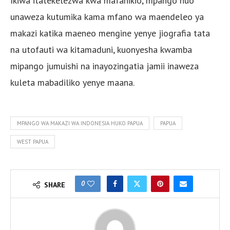
Ikiwa itatekelezwa kwa mafanikio, mpango huo
unaweza kutumika kama mfano wa maendeleo ya
makazi katika maeneo mengine yenye jiografia tata
na utofauti wa kitamaduni, kuonyesha kwamba
mipango jumuishi na inayozingatia jamii inaweza
kuleta mabadiliko yenye maana.
MPANGO WA MAKAZI WA INDONESIA HUKO PAPUA
PAPUA
WEST PAPUA
0
SHARE