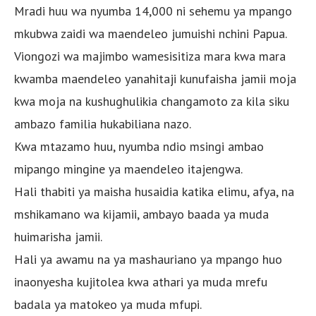
Mradi huu wa nyumba 14,000 ni sehemu ya mpango
mkubwa zaidi wa maendeleo jumuishi nchini Papua.
Viongozi wa majimbo wamesisitiza mara kwa mara
kwamba maendeleo yanahitaji kunufaisha jamii moja
kwa moja na kushughulikia changamoto za kila siku
ambazo familia hukabiliana nazo.
Kwa mtazamo huu, nyumba ndio msingi ambao
mipango mingine ya maendeleo itajengwa.
Hali thabiti ya maisha husaidia katika elimu, afya, na
mshikamano wa kijamii, ambayo baada ya muda
huimarisha jamii.
Hali ya awamu na ya mashauriano ya mpango huo
inaonyesha kujitolea kwa athari ya muda mrefu
badala ya matokeo ya muda mfupi.