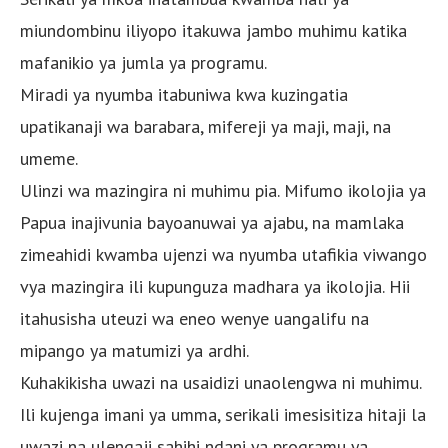
miundombinu iliyopo itakuwa jambo muhimu katika
mafanikio ya jumla ya programu.
Miradi ya nyumba itabuniwa kwa kuzingatia
upatikanaji wa barabara, mifereji ya maji, maji, na
umeme.
Ulinzi wa mazingira ni muhimu pia. Mifumo ikolojia ya
Papua inajivunia bayoanuwai ya ajabu, na mamlaka
zimeahidi kwamba ujenzi wa nyumba utafikia viwango
vya mazingira ili kupunguza madhara ya ikolojia. Hii
itahusisha uteuzi wa eneo wenye uangalifu na
mipango ya matumizi ya ardhi.
Kuhakikisha uwazi na usaidizi unaolengwa ni muhimu.
Ili kujenga imani ya umma, serikali imesisitiza hitaji la
uwazi na ulengaji sahihi ndani ya programu ya