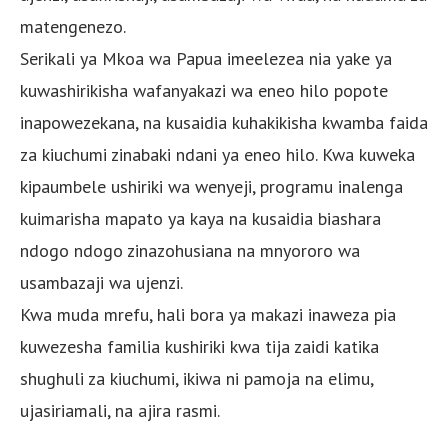
matengenezo.
Serikali ya Mkoa wa Papua imeelezea nia yake ya
kuwashirikisha wafanyakazi wa eneo hilo popote
inapowezekana, na kusaidia kuhakikisha kwamba faida
za kiuchumi zinabaki ndani ya eneo hilo. Kwa kuweka
kipaumbele ushiriki wa wenyeji, programu inalenga
kuimarisha mapato ya kaya na kusaidia biashara
ndogo ndogo zinazohusiana na mnyororo wa
usambazaji wa ujenzi.
Kwa muda mrefu, hali bora ya makazi inaweza pia
kuwezesha familia kushiriki kwa tija zaidi katika
shughuli za kiuchumi, ikiwa ni pamoja na elimu,
ujasiriamali, na ajira rasmi.