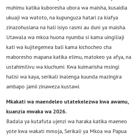
muhimu katika kuboresha ubora wa maisha, kusaidia
ukuaji wa watoto, na kupunguza hatari za kiafya
zinazohusiana na hali isiyo rasmi au duni ya maisha.
Utawala wa mkoa huona nyumba si kama uingiliaji
kati wa kujitegemea bali kama kichocheo cha
maboresho mapana katika elimu, matokeo ya afya, na
ustahimilivu wa kiuchumi. Kwa kuimarisha msingi
halisi wa kaya, serikali inalenga kuunda mazingira
ambapo jamii zinaweza kustawi.
Mkakati wa maendeleo utatekelezwa kwa awamu,
kuanzia mwaka wa 2026.
Badala ya kutafuta ujenzi wa haraka katika maeneo
yote kwa wakati mmoja, Serikali ya Mkoa wa Papua