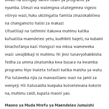
nyumba. Uteuzi wa walengwa utategemea vigezo
vilivyo wazi, huku ukizingatia familia zinazokabiliwa
na changamoto halisi za makazi.
Ufuatiliaji na tathmini itakuwa muhimu katika
kufuatilia maendeleo yetu, kudhibiti bajeti, na kubaini
kinachofanya kazi. Viongozi wa mkoa wameweka
wazi: uwajibikaji ni muhimu. Ni jinsi tunavyohakikisha
fedha za umma zinatumika kwa busara na kwamba
programu hiyo inaleta tofauti katika maisha ya watu.
Pia tutaweka njia za mawasiliano wazi na jamii za
wenyeji. Hii itatusaidia kuepuka kutoelewana kokote
na, muhimu zaidi, kupata maoni yao.
Maono ya Muda Mrefu ya Maendeleo Jumuishi