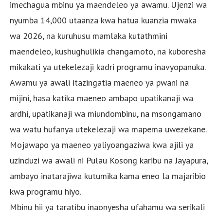
imechagua mbinu ya maendeleo ya awamu. Ujenzi wa
nyumba 14,000 utaanza kwa hatua kuanzia mwaka
wa 2026, na kuruhusu mamlaka kutathmini
maendeleo, kushughulikia changamoto, na kuboresha
mikakati ya utekelezaji kadri programu inavyopanuka.
Awamu ya awali itazingatia maeneo ya pwani na
mijini, hasa katika maeneo ambapo upatikanaji wa
ardhi, upatikanaji wa miundombinu, na msongamano
wa watu hufanya utekelezaji wa mapema uwezekane.
Mojawapo ya maeneo yaliyoangaziwa kwa ajili ya
uzinduzi wa awali ni Pulau Kosong karibu na Jayapura,
ambayo inatarajiwa kutumika kama eneo la majaribio
kwa programu hiyo.
Mbinu hii ya taratibu inaonyesha ufahamu wa serikali