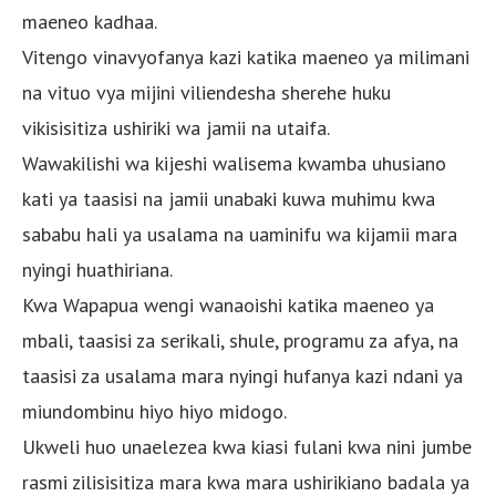
maeneo kadhaa.
Vitengo vinavyofanya kazi katika maeneo ya milimani
na vituo vya mijini viliendesha sherehe huku
vikisisitiza ushiriki wa jamii na utaifa.
Wawakilishi wa kijeshi walisema kwamba uhusiano
kati ya taasisi na jamii unabaki kuwa muhimu kwa
sababu hali ya usalama na uaminifu wa kijamii mara
nyingi huathiriana.
Kwa Wapapua wengi wanaoishi katika maeneo ya
mbali, taasisi za serikali, shule, programu za afya, na
taasisi za usalama mara nyingi hufanya kazi ndani ya
miundombinu hiyo hiyo midogo.
Ukweli huo unaelezea kwa kiasi fulani kwa nini jumbe
rasmi zilisisitiza mara kwa mara ushirikiano badala ya