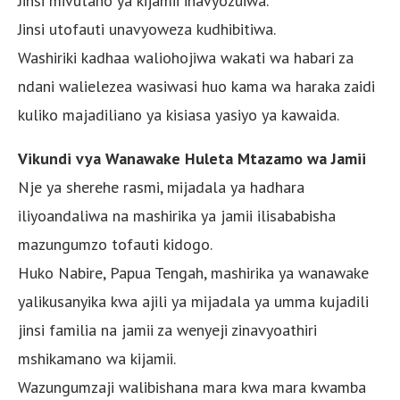
Jinsi mivutano ya kijamii inavyozuiwa.
Jinsi utofauti unavyoweza kudhibitiwa.
Washiriki kadhaa waliohojiwa wakati wa habari za
ndani walielezea wasiwasi huo kama wa haraka zaidi
kuliko majadiliano ya kisiasa yasiyo ya kawaida.
Vikundi vya Wanawake Huleta Mtazamo wa Jamii
Nje ya sherehe rasmi, mijadala ya hadhara
iliyoandaliwa na mashirika ya jamii ilisababisha
mazungumzo tofauti kidogo.
Huko Nabire, Papua Tengah, mashirika ya wanawake
yalikusanyika kwa ajili ya mijadala ya umma kujadili
jinsi familia na jamii za wenyeji zinavyoathiri
mshikamano wa kijamii.
Wazungumzaji walibishana mara kwa mara kwamba