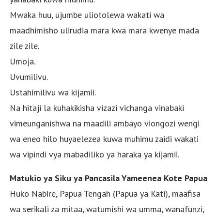
Mwaka huu, ujumbe uliotolewa wakati wa
maadhimisho ulirudia mara kwa mara kwenye mada
zile zile.
Umoja.
Uvumilivu.
Ustahimilivu wa kijamii.
Na hitaji la kuhakikisha vizazi vichanga vinabaki
vimeunganishwa na maadili ambayo viongozi wengi
wa eneo hilo huyaelezea kuwa muhimu zaidi wakati
wa vipindi vya mabadiliko ya haraka ya kijamii.
Matukio ya Siku ya Pancasila Yameenea Kote Papua
Huko Nabire, Papua Tengah (Papua ya Kati), maafisa
wa serikali za mitaa, watumishi wa umma, wanafunzi,