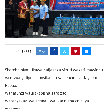
0
SHARE
Sherehe hiyo ilikuwa haijaanza vizuri wakati mawingu
ya mvua yalipokusanyika juu ya sehemu za Jayapura,
Papua.
Wanafunzi walirekebisha sare zao.
Wafanyakazi wa serikali walikaribiana chini ya
mahema.