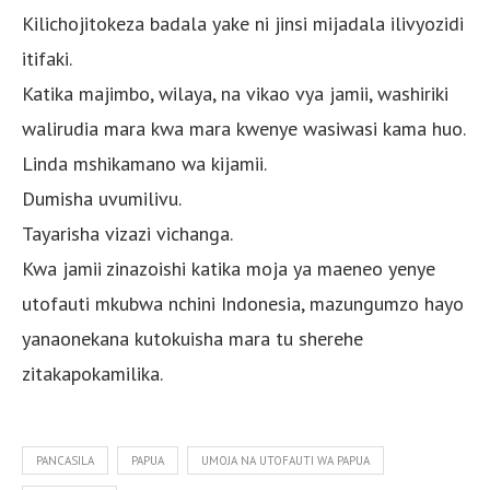
Kilichojitokeza badala yake ni jinsi mijadala ilivyozidi
itifaki.
Katika majimbo, wilaya, na vikao vya jamii, washiriki
walirudia mara kwa mara kwenye wasiwasi kama huo.
Linda mshikamano wa kijamii.
Dumisha uvumilivu.
Tayarisha vizazi vichanga.
Kwa jamii zinazoishi katika moja ya maeneo yenye
utofauti mkubwa nchini Indonesia, mazungumzo hayo
yanaonekana kutokuisha mara tu sherehe
zitakapokamilika.
PANCASILA
PAPUA
UMOJA NA UTOFAUTI WA PAPUA