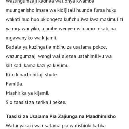
Wazungumzaji kadhaa walionya kwamba
muunganisho imara wa kidijitali huunda fursa huku
wakati huo huo ukiongeza kufichuliwa kwa masimulizi
ya mgawanyiko, ujumbe wenye msimamo mkali, na
mgawanyiko wa kijamii.
Badala ya kuzingatia mbinu za usalama pekee,
wazungumzaji wengi walielezea ustahimilivu wa
kiitikadi kama kazi ya kielimu.
Kitu kinachohitaji shule.
Familia.
Mashirika ya kijamii.
Sio taasisi za serikali pekee.
Taasisi za Usalama Pia Zajiunga na Maadhimisho
Wafanyakazi wa usalama pia walishiriki katika