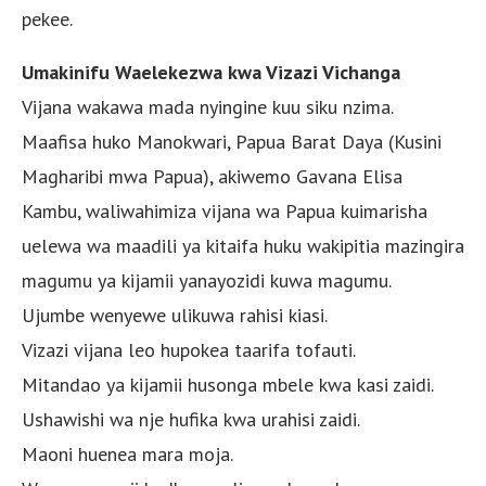
pekee.
Umakinifu Waelekezwa kwa Vizazi Vichanga
Vijana wakawa mada nyingine kuu siku nzima.
Maafisa huko Manokwari, Papua Barat Daya (Kusini
Magharibi mwa Papua), akiwemo Gavana Elisa
Kambu, waliwahimiza vijana wa Papua kuimarisha
uelewa wa maadili ya kitaifa huku wakipitia mazingira
magumu ya kijamii yanayozidi kuwa magumu.
Ujumbe wenyewe ulikuwa rahisi kiasi.
Vizazi vijana leo hupokea taarifa tofauti.
Mitandao ya kijamii husonga mbele kwa kasi zaidi.
Ushawishi wa nje hufika kwa urahisi zaidi.
Maoni huenea mara moja.