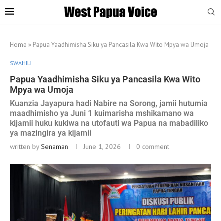
Home
»
Papua Yaadhimisha Siku ya Pancasila Kwa Wito Mpya wa Umoja
SWAHILI
Papua Yaadhimisha Siku ya Pancasila Kwa Wito
Mpya wa Umoja
Kuanzia Jayapura hadi Nabire na Sorong, jamii hutumia
maadhimisho ya Juni 1 kuimarisha mshikamano wa
kijamii huku kukiwa na utofauti wa Papua na mabadiliko
ya mazingira ya kijamii
written by
Senaman
June 1, 2026
0 comment