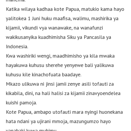
Katika wilaya kadhaa kote Papua, matukio kama hayo
yalitokea 1 Juni huku maafisa, walimu, mashirika ya
kijamii, vikundi vya wanawake, na wanafunzi
wakikusanyika kuadhimisha Siku ya Pancasila ya
Indonesia.
Kwa washiriki wengi, maadhimisho ya kila mwaka
hayakuwa kuhusu sherehe yenyewe bali yalikuwa
kuhusu kile kinachofuata baadaye.
Mkazo ulikuwa ni jinsi jamii zenye asili tofauti za
kikabila, dini, na hali halisi za kijamii zinavyoendelea
kuishi pamoja.
Kote Papua, ambapo utofauti mara nyingi huonekana
hata ndani ya ujirani mmoja, mazungumzo hayo
yanabaki kuwa muhimu.