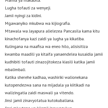
Mamia ya makabila.
Lugha tofauti za wenyeji.
Jamii nyingi za kidini.
Mgawanyiko mkubwa wa kijiografia.
Mtawala wa Jayapura alielezea Pancasila kama kitu
kinachofanya kazi zaidi ya lugha ya kikatiba.
Kulingana na maafisa wa eneo hilo, alisisitiza
kwamba maadili ya kitaifa yanaendelea kusaidia jamii
kudhibiti tofauti zinazojitokeza kiasili katika jamii
mbalimbali.
Katika sherehe kadhaa, washiriki walionekana
kutopendezwa sana na mijadala ya kiitikadi na
walizingatia zaidi maswali ya vitendo.
Jinsi jamii zinavyotatua kutokubaliana.