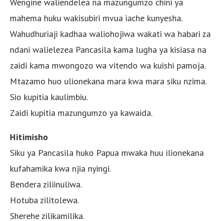
Wengine waliendelea na mazungumzo chini ya
mahema huku wakisubiri mvua iache kunyesha.
Wahudhuriaji kadhaa waliohojiwa wakati wa habari za
ndani walielezea Pancasila kama lugha ya kisiasa na
zaidi kama mwongozo wa vitendo wa kuishi pamoja.
Mtazamo huo ulionekana mara kwa mara siku nzima.
Sio kupitia kaulimbiu.
Zaidi kupitia mazungumzo ya kawaida.
Hitimisho
Siku ya Pancasila huko Papua mwaka huu ilionekana
kufahamika kwa njia nyingi.
Bendera ziliinuliwa.
Hotuba zilitolewa.
Sherehe zilikamilika.