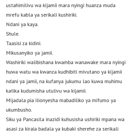
ustahimilivu wa kijamii mara nyingi huanza muda
mrefu kabla ya serikali kushiriki.
Ndani ya kaya.
Shule.
Taasisi za kidini.
Mikusanyiko ya jamii.
Washiriki walibishana kwamba wanawake mara nyingi
huwa watu wa kwanza kudhibiti mivutano ya kijamii
ndani ya jamii, na kufanya jukumu lao kuwa muhimu
katika kudumisha utulivu wa kijamii.
Mijadala pia ilionyesha mabadiliko ya mifumo ya
ukumbusho.
Siku ya Pancasila inazidi kuhusisha ushiriki mpana wa
asasi za kiraia badala ya kubaki sherehe za serikali