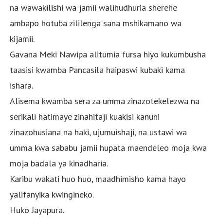
na wawakilishi wa jamii walihudhuria sherehe
ambapo hotuba zililenga sana mshikamano wa
kijamii.
Gavana Meki Nawipa alitumia fursa hiyo kukumbusha
taasisi kwamba Pancasila haipaswi kubaki kama
ishara.
Alisema kwamba sera za umma zinazotekelezwa na
serikali hatimaye zinahitaji kuakisi kanuni
zinazohusiana na haki, ujumuishaji, na ustawi wa
umma kwa sababu jamii hupata maendeleo moja kwa
moja badala ya kinadharia.
Karibu wakati huo huo, maadhimisho kama hayo
yalifanyika kwingineko.
Huko Jayapura.