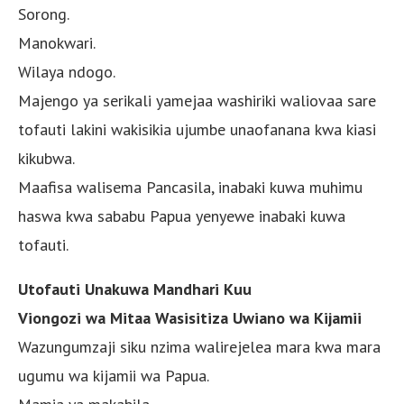
Sorong.
Manokwari.
Wilaya ndogo.
Majengo ya serikali yamejaa washiriki waliovaa sare
tofauti lakini wakisikia ujumbe unaofanana kwa kiasi
kikubwa.
Maafisa walisema Pancasila, inabaki kuwa muhimu
haswa kwa sababu Papua yenyewe inabaki kuwa
tofauti.
Utofauti Unakuwa Mandhari Kuu
Viongozi wa Mitaa Wasisitiza Uwiano wa Kijamii
Wazungumzaji siku nzima walirejelea mara kwa mara
ugumu wa kijamii wa Papua.