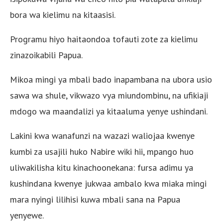
bora wa kielimu na kitaasisi.
Programu hiyo haitaondoa tofauti zote za kielimu
zinazoikabili Papua.
Mikoa mingi ya mbali bado inapambana na ubora usio
sawa wa shule, vikwazo vya miundombinu, na ufikiaji
mdogo wa maandalizi ya kitaaluma yenye ushindani.
Lakini kwa wanafunzi na wazazi waliojaa kwenye
kumbi za usajili huko Nabire wiki hii, mpango huo
uliwakilisha kitu kinachoonekana: fursa adimu ya
kushindana kwenye jukwaa ambalo kwa miaka mingi
mara nyingi lilihisi kuwa mbali sana na Papua
yenyewe.