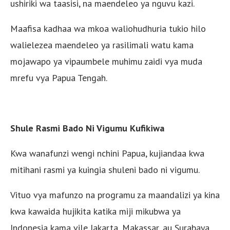
ushiriki wa taasisi, na maendeleo ya nguvu kazi.
Maafisa kadhaa wa mkoa waliohudhuria tukio hilo
walielezea maendeleo ya rasilimali watu kama
mojawapo ya vipaumbele muhimu zaidi vya muda
mrefu vya Papua Tengah.
Shule Rasmi Bado Ni Vigumu Kufikiwa
Kwa wanafunzi wengi nchini Papua, kujiandaa kwa
mitihani rasmi ya kuingia shuleni bado ni vigumu.
Vituo vya mafunzo na programu za maandalizi ya kina
kwa kawaida hujikita katika miji mikubwa ya
Indonesia kama vile Jakarta, Makassar, au Surabaya.