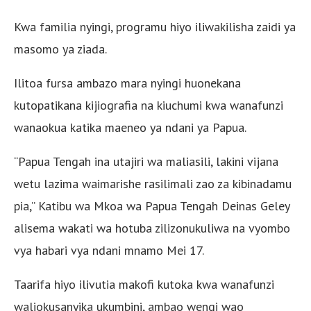
Kwa familia nyingi, programu hiyo iliwakilisha zaidi ya
masomo ya ziada.
Ilitoa fursa ambazo mara nyingi huonekana
kutopatikana kijiografia na kiuchumi kwa wanafunzi
wanaokua katika maeneo ya ndani ya Papua.
“Papua Tengah ina utajiri wa maliasili, lakini vijana
wetu lazima waimarishe rasilimali zao za kibinadamu
pia,” Katibu wa Mkoa wa Papua Tengah Deinas Geley
alisema wakati wa hotuba zilizonukuliwa na vyombo
vya habari vya ndani mnamo Mei 17.
Taarifa hiyo ilivutia makofi kutoka kwa wanafunzi
waliokusanyika ukumbini, ambao wengi wao