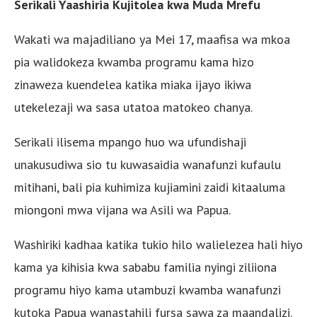
Serikali Yaashiria Kujitolea kwa Muda Mrefu
Wakati wa majadiliano ya Mei 17, maafisa wa mkoa
pia walidokeza kwamba programu kama hizo
zinaweza kuendelea katika miaka ijayo ikiwa
utekelezaji wa sasa utatoa matokeo chanya.
Serikali ilisema mpango huo wa ufundishaji
unakusudiwa sio tu kuwasaidia wanafunzi kufaulu
mitihani, bali pia kuhimiza kujiamini zaidi kitaaluma
miongoni mwa vijana wa Asili wa Papua.
Washiriki kadhaa katika tukio hilo walielezea hali hiyo
kama ya kihisia kwa sababu familia nyingi ziliiona
programu hiyo kama utambuzi kwamba wanafunzi
kutoka Papua wanastahili fursa sawa za maandalizi.