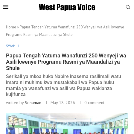
Home
»
Papua Tengah Yatuma Wanafunzi 250 Wenyeji wa Asili kwenye
Programu Rasmi ya Maandalizi ya Shule
SWAHILI
Papua Tengah Yatuma Wanafunzi 250 Wenyeji wa
Asili kwenye Programu Rasmi ya Maandalizi ya
Shule
Serikali ya mkoa huko Nabire inasema rasilimali watu
imara ni muhimu kwa mustakabali wa Papua huku
mamia ya wanafunzi wa asili wa Papua wakianza
kujifunza
written by
Senaman
May 18, 2026
0 comment