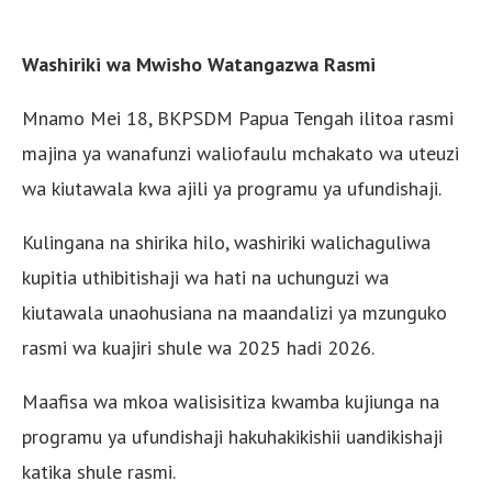
Washiriki wa Mwisho Watangazwa Rasmi
Mnamo Mei 18, BKPSDM Papua Tengah ilitoa rasmi
majina ya wanafunzi waliofaulu mchakato wa uteuzi
wa kiutawala kwa ajili ya programu ya ufundishaji.
Kulingana na shirika hilo, washiriki walichaguliwa
kupitia uthibitishaji wa hati na uchunguzi wa
kiutawala unaohusiana na maandalizi ya mzunguko
rasmi wa kuajiri shule wa 2025 hadi 2026.
Maafisa wa mkoa walisisitiza kwamba kujiunga na
programu ya ufundishaji hakuhakikishii uandikishaji
katika shule rasmi.