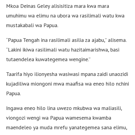
Mkoa Deinas Geley alisisitiza mara kwa mara
umuhimu wa elimu na ubora wa rasilimali watu kwa
mustakabali wa Papua.
“Papua Tengah ina rasilimali asilia za ajabu,” alisema.
“Lakini ikiwa rasilimali watu hazitaimarishwa, basi
tutaendelea kuwategemea wengine.”
Taarifa hiyo ilionyesha wasiwasi mpana zaidi unaozidi
kujadiliwa miongoni mwa maafisa wa eneo hilo nchini
Papua.
Ingawa eneo hilo lina uwezo mkubwa wa maliasili,
viongozi wengi wa Papua wamesema kwamba
maendeleo ya muda mrefu yanategemea sana elimu,