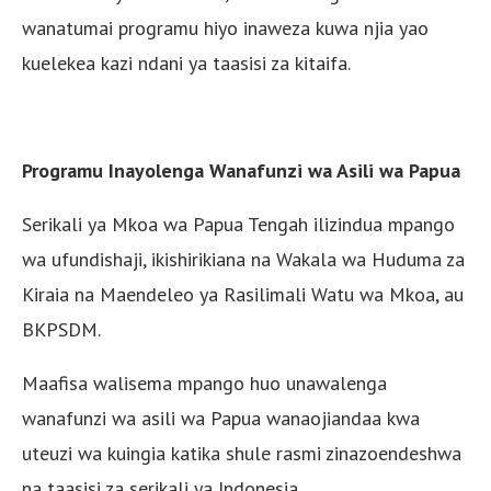
wanatumai programu hiyo inaweza kuwa njia yao
kuelekea kazi ndani ya taasisi za kitaifa.
Programu Inayolenga Wanafunzi wa Asili wa Papua
Serikali ya Mkoa wa Papua Tengah ilizindua mpango
wa ufundishaji, ikishirikiana na Wakala wa Huduma za
Kiraia na Maendeleo ya Rasilimali Watu wa Mkoa, au
BKPSDM.
Maafisa walisema mpango huo unawalenga
wanafunzi wa asili wa Papua wanaojiandaa kwa
uteuzi wa kuingia katika shule rasmi zinazoendeshwa
na taasisi za serikali ya Indonesia.