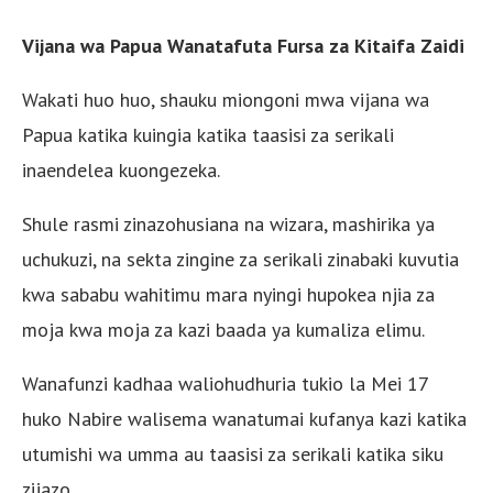
Vijana wa Papua Wanatafuta Fursa za Kitaifa Zaidi
Wakati huo huo, shauku miongoni mwa vijana wa
Papua katika kuingia katika taasisi za serikali
inaendelea kuongezeka.
Shule rasmi zinazohusiana na wizara, mashirika ya
uchukuzi, na sekta zingine za serikali zinabaki kuvutia
kwa sababu wahitimu mara nyingi hupokea njia za
moja kwa moja za kazi baada ya kumaliza elimu.
Wanafunzi kadhaa waliohudhuria tukio la Mei 17
huko Nabire walisema wanatumai kufanya kazi katika
utumishi wa umma au taasisi za serikali katika siku
zijazo.