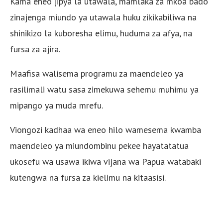
Kama eneo jipya la utawala, mamlaka za mkoa bado
zinajenga miundo ya utawala huku zikikabiliwa na
shinikizo la kuboresha elimu, huduma za afya, na
fursa za ajira.
Maafisa walisema programu za maendeleo ya
rasilimali watu sasa zimekuwa sehemu muhimu ya
mipango ya muda mrefu.
Viongozi kadhaa wa eneo hilo wamesema kwamba
maendeleo ya miundombinu pekee hayatatatua
ukosefu wa usawa ikiwa vijana wa Papua watabaki
kutengwa na fursa za kielimu na kitaasisi.