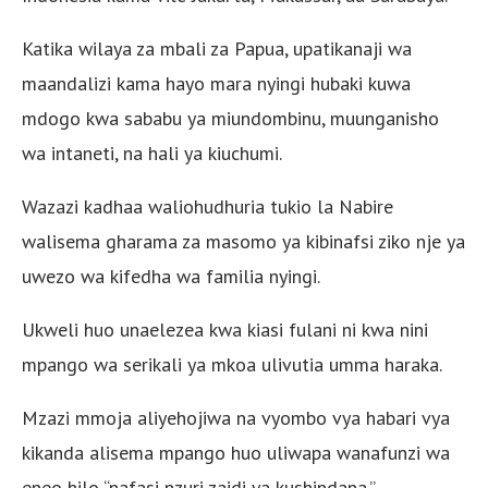
Katika wilaya za mbali za Papua, upatikanaji wa
maandalizi kama hayo mara nyingi hubaki kuwa
mdogo kwa sababu ya miundombinu, muunganisho
wa intaneti, na hali ya kiuchumi.
Wazazi kadhaa waliohudhuria tukio la Nabire
walisema gharama za masomo ya kibinafsi ziko nje ya
uwezo wa kifedha wa familia nyingi.
Ukweli huo unaelezea kwa kiasi fulani ni kwa nini
mpango wa serikali ya mkoa ulivutia umma haraka.
Mzazi mmoja aliyehojiwa na vyombo vya habari vya
kikanda alisema mpango huo uliwapa wanafunzi wa
eneo hilo “nafasi nzuri zaidi ya kushindana.”