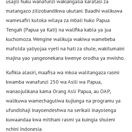
usajili huku wanafunzi wakiangalia karatasi za
matangazo zilizobandikwa ukutani. Baadhi walikuwa
wamesafiri kutoka wilaya za mbali huko Papua
Tengah (Papua ya Kati) na walifika kabla ya jua
kuchomoza. Wengine walikuja wakiwa wamebeba
mafolda yaliyojaa vyeti na hati za shule, wakitumaini
majina yao yangeonekana kwenye orodha ya mwisho.
Kufikia alasiri, maafisa wa mkoa walitangaza rasmi
kwamba wanafunzi 250 wa Asili wa Papua,
wanaojulikana kama Orang Asli Papua, au OAP,
walikuwa wamechaguliwa kujiunga na programu ya
ufundishaji inayoendeshwa na serikali inayolenga
kuwaandaa kwa mitihani rasmi ya kuingia shuleni
nchini Indonesia.