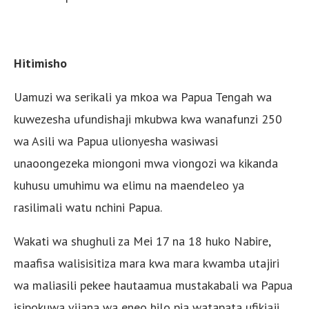
Hitimisho
Uamuzi wa serikali ya mkoa wa Papua Tengah wa
kuwezesha ufundishaji mkubwa kwa wanafunzi 250
wa Asili wa Papua ulionyesha wasiwasi
unaoongezeka miongoni mwa viongozi wa kikanda
kuhusu umuhimu wa elimu na maendeleo ya
rasilimali watu nchini Papua.
Wakati wa shughuli za Mei 17 na 18 huko Nabire,
maafisa walisisitiza mara kwa mara kwamba utajiri
wa maliasili pekee hautaamua mustakabali wa Papua
isipokuwa vijana wa eneo hilo pia watapata ufikiaji