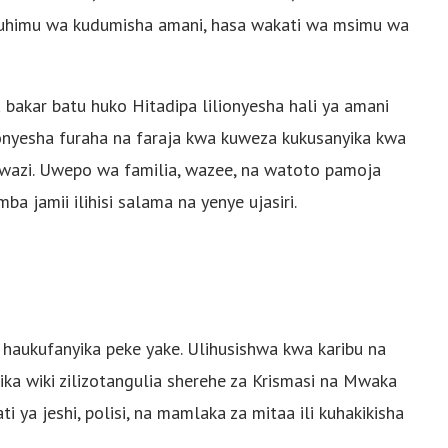
umuhimu wa kudumisha amani, hasa wakati wa msimu wa
a bakar batu huko Hitadipa lilionyesha hali ya amani
ionyesha furaha na faraja kwa kuweza kukusanyika kwa
ziwazi. Uwepo wa familia, wazee, na watoto pamoja
 jamii ilihisi salama na yenye ujasiri.
haukufanyika peke yake. Ulihusishwa kwa karibu na
ka wiki zilizotangulia sherehe za Krismasi na Mwaka
ti ya jeshi, polisi, na mamlaka za mitaa ili kuhakikisha