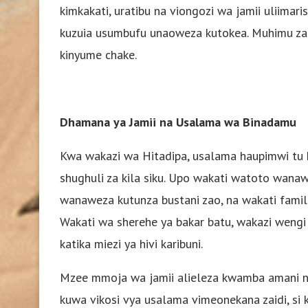
kimkakati, uratibu na viongozi wa jamii uliimar
kuzuia usumbufu unaoweza kutokea. Muhimu zaidi,
kinyume chake.
Dhamana ya Jamii na Usalama wa Binadamu
Kwa wakazi wa Hitadipa, usalama haupimwi tu
shughuli za kila siku. Upo wakati watoto wan
wanaweza kutunza bustani zao, na wakati famili
Wakati wa sherehe ya bakar batu, wakazi wengi
katika miezi ya hivi karibuni.
Mzee mmoja wa jamii alieleza kwamba amani ni
kuwa vikosi vya usalama vimeonekana zaidi, si 