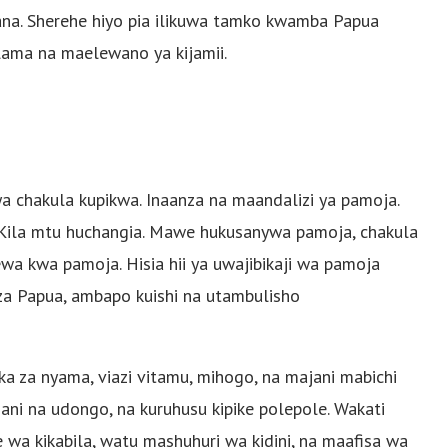
ana. Sherehe hiyo pia ilikuwa tamko kwamba Papua
salama na maelewano ya kijamii.
a chakula kupikwa. Inaanza na maandalizi ya pamoja.
Kila mtu huchangia. Mawe hukusanywa pamoja, chakula
wa kwa pamoja. Hisia hii ya uwajibikaji wa pamoja
i za Papua, ambapo kuishi na utambulisho
a za nyama, viazi vitamu, mihogo, na majani mabichi
jani na udongo, na kuruhusu kipike polepole. Wakati
e wa kikabila, watu mashuhuri wa kidini, na maafisa wa