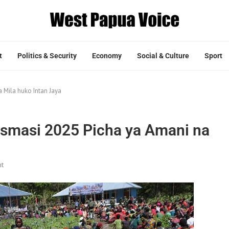
t
Politics & Security
Economy
Social & Culture
Sport
 Mila huko Intan Jaya
ismasi 2025 Picha ya Amani na
t