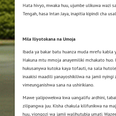
Hata hivyo, mwaka huu, ujumbe ulikuwa wazi s
Tengah, hasa Intan Jaya, inapitia kipindi cha u
Mila Iliyotokana na Umoja
Ibada ya bakar batu huanza muda mrefu kabla y
Hakuna mtu mmoja anayemiliki mchakato huo. 
hukusanywa kutoka kaya tofauti, na sala hutole
inaakisi maadili yanayoshikiliwa na jamii nying
vimeunganishwa sana na ushirikiano.
Mawe yalipowekwa kwa uangalifu ardhini, tabak
zilipangwa juu. Kisha chakula kilifunikwa na ma
huu, viongozi wa jamii walihutubia umati. Waze