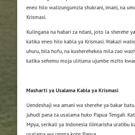
eneo hilo walizungumzia shukrani, imani, na 
Krismasi.
Kulingana na habari za ndani, joto la sherehe y
katika eneo hilo kabla ya Krismasi. Wakazi wal
uhuru, bila hofu, na kusherehekea mila zao wa
katika sehemu moja ulituma ujumbe mzito kwamba
Masharti ya Usalama Kabla ya Krismasi
Uendeshaji wa amani wa sherehe ya bakar batu 
juhudi pana za usalama huko Papua Tengah. Kati
Mpya, serikali ya Indonesia iliimarisha uratibu ka
usalama wa umma kote Papua.