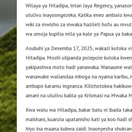
Wilaya ya Hitadipa, Intan Jaya Regency, yanas
utulivu inayoongezeka. Katika eneo ambalo kw
wiki za mwisho za mwaka hazileti hofu au mvuta
wa umoja kupitia mila ya kale ya Papua ya baka
Asubuhi ya Desemba 17, 2025, wakazi kutoka vij
Hitadipa. Moshi ulipanda polepole kutoka kw
yakipashwa moto hadi yanawaka. Wanaume wali
wanawake waliandaa mboga na nyama karibu, na
ambapo karamu ingeanza. Kilichotokea hakikuwa
amani na utulivu kabla ya Krismasi na Mwaka M
Kwa watu wa Hitadipa, bakar batu ni ibada taka
maishani, kuanzia upatanisho kati ya koo hadi s
hiyo ina maana kubwa zaidi. Inaonyesha shukran