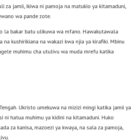
i za jamii, ikiwa ni pamoja na matukio ya kitamaduni,
lewano wa pande zote.
kio la bakar batu ulikuwa wa mfano. Hawakutawala
na kushirikiana na wakazi kwa njia ya kirafiki. Mbinu
ipengele muhimu cha utulivu wa muda mrefu katika
ngah. Ukristo umekuwa na mizizi mingi katika jamii ya
si ni hatua muhimu ya kidini na kitamaduni. Huko
bada za kanisa, mazoezi ya kwaya, na sala za pamoja,
ivu.