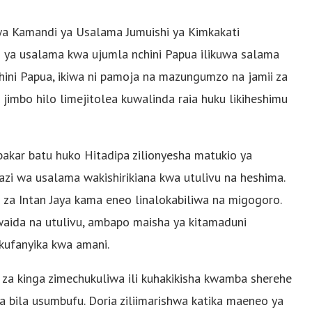
wa Kamandi ya Usalama Jumuishi ya Kimkakati
li ya usalama kwa ujumla nchini Papua ilikuwa salama
chini Papua, ikiwa ni pamoja na mazungumzo na jamii za
jimbo hilo limejitolea kuwalinda raia huku likiheshimu
bakar batu huko Hitadipa zilionyesha matukio ya
i wa usalama wakishirikiana kwa utulivu na heshima.
ni za Intan Jaya kama eneo linalokabiliwa na migogoro.
kawaida na utulivu, ambapo maisha ya kitamaduni
kufanyika kwa amani.
za kinga zimechukuliwa ili kuhakikisha kwamba sherehe
bila usumbufu. Doria ziliimarishwa katika maeneo ya