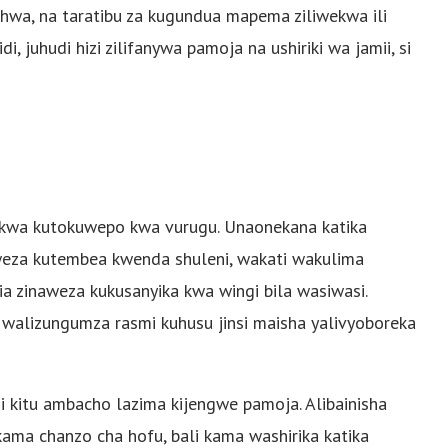
ishwa, na taratibu za kugundua mapema ziliwekwa ili
 juhudi hizi zilifanywa pamoja na ushiriki wa jamii, si
 kwa kutokuwepo kwa vurugu. Unaonekana katika
aweza kutembea kwenda shuleni, wakati wakulima
a zinaweza kukusanyika kwa wingi bila wasiwasi.
 walizungumza rasmi kuhusu jinsi maisha yalivyoboreka
 kitu ambacho lazima kijengwe pamoja. Alibainisha
kama chanzo cha hofu, bali kama washirika katika