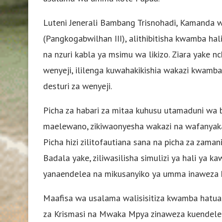
Luteni Jenerali Bambang Trisnohadi, Kamanda 
(Pangkogabwilhan III), alithibitisha kwamba ha
na nzuri kabla ya msimu wa likizo. Ziara yake n
wenyeji, ililenga kuwahakikishia wakazi kwamba 
desturi za wenyeji.
Picha za habari za mitaa kuhusu utamaduni wa 
maelewano, zikiwaonyesha wakazi na wafanyakaz
Picha hizi zilitofautiana sana na picha za zama
Badala yake, ziliwasilisha simulizi ya hali ya 
yanaendelea na mikusanyiko ya umma inaweza 
Maafisa wa usalama walisisitiza kwamba hatua 
za Krismasi na Mwaka Mpya zinaweza kuendelea 