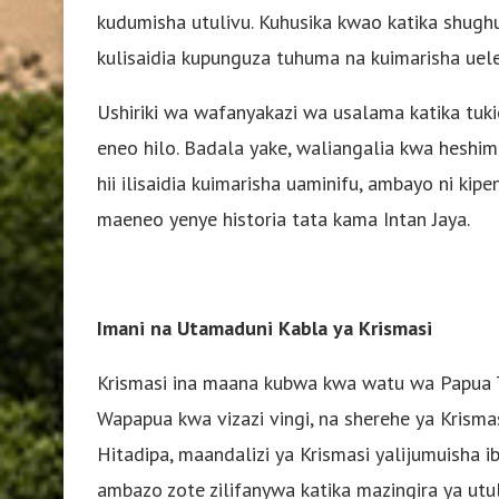
kudumisha utulivu. Kuhusika kwao katika shughul
kulisaidia kupunguza tuhuma na kuimarisha ue
Ushiriki wa wafanyakazi wa usalama katika tu
eneo hilo. Badala yake, waliangalia kwa heshima 
hii ilisaidia kuimarisha uaminifu, ambayo ni k
maeneo yenye historia tata kama Intan Jaya.
Imani na Utamaduni Kabla ya Krismasi
Krismasi ina maana kubwa kwa watu wa Papua Te
Wapapua kwa vizazi vingi, na sherehe ya Krisma
Hitadipa, maandalizi ya Krismasi yalijumuisha i
ambazo zote zilifanywa katika mazingira ya utul