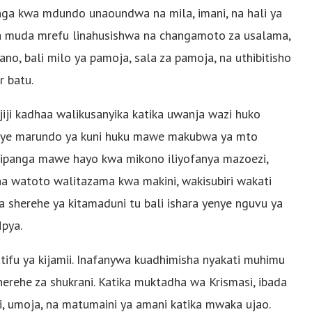
onga kwa mdundo unaoundwa na mila, imani, na hali ya
a muda mrefu linahusishwa na changamoto za usalama,
no, bali milo ya pamoja, sala za pamoja, na uthibitisho
r batu.
iji kadhaa walikusanyika katika uwanja wazi huko
enye marundo ya kuni huku mawe makubwa ya mto
panga mawe hayo kwa mikono iliyofanya mazoezi,
 watoto walitazama kwa makini, wakisubiri wakati
 sherehe ya kitamaduni tu bali ishara yenye nguvu ya
pya.
tifu ya kijamii. Inafanywa kuadhimisha nyakati muhimu
herehe za shukrani. Katika muktadha wa Krismasi, ibada
i, umoja, na matumaini ya amani katika mwaka ujao.