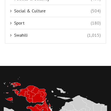
Social & Culture
(504)
Sport
(180)
Swahili
(1,015)