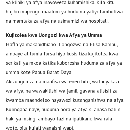
ya kliniki ya afya inayoweza kuhamishika. Kila kitu
hujibu mapengo maalum ya huduma yaliyotambuliwa
na mamlaka za afya na usimamizi wa hospitali.
Kujitolea kwa Uongozi kwa Afya ya Umma
Hafla ya makabidhiano iliongozwa na Elisa Kambu,
ambaye alitumia fursa hiyo kusisitiza kujitolea kwa
serikali ya mkoa katika kuboresha huduma za afya ya
umma kote Papua Barat Daya.
Akizungumza na maafisa wa eneo hilo, wafanyakazi
wa afya, na wawakilishi wa jamii, gavana alisisitiza
kwamba maendeleo hayawezi kutenganishwa na afya.
Kulingana naye, huduma bora ya afya si anasa bali ni
haki ya msingi ambayo lazima ipatikane kwa raia
wote, bila kujali wanaishi wapi.