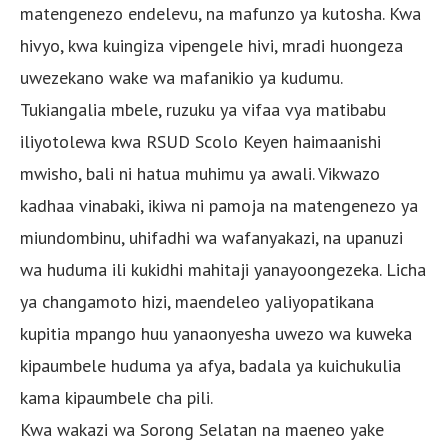
matengenezo endelevu, na mafunzo ya kutosha. Kwa
hivyo, kwa kuingiza vipengele hivi, mradi huongeza
uwezekano wake wa mafanikio ya kudumu.
Tukiangalia mbele, ruzuku ya vifaa vya matibabu
iliyotolewa kwa RSUD Scolo Keyen haimaanishi
mwisho, bali ni hatua muhimu ya awali. Vikwazo
kadhaa vinabaki, ikiwa ni pamoja na matengenezo ya
miundombinu, uhifadhi wa wafanyakazi, na upanuzi
wa huduma ili kukidhi mahitaji yanayoongezeka. Licha
ya changamoto hizi, maendeleo yaliyopatikana
kupitia mpango huu yanaonyesha uwezo wa kuweka
kipaumbele huduma ya afya, badala ya kuichukulia
kama kipaumbele cha pili.
Kwa wakazi wa Sorong Selatan na maeneo yake