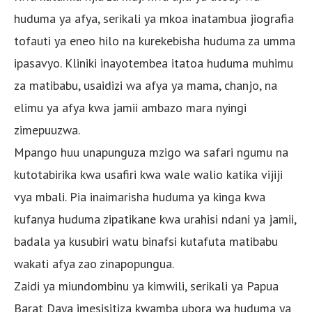
huduma ya afya, serikali ya mkoa inatambua jiografia
tofauti ya eneo hilo na kurekebisha huduma za umma
ipasavyo. Kliniki inayotembea itatoa huduma muhimu
za matibabu, usaidizi wa afya ya mama, chanjo, na
elimu ya afya kwa jamii ambazo mara nyingi
zimepuuzwa.
Mpango huu unapunguza mzigo wa safari ngumu na
kutotabirika kwa usafiri kwa wale walio katika vijiji
vya mbali. Pia inaimarisha huduma ya kinga kwa
kufanya huduma zipatikane kwa urahisi ndani ya jamii,
badala ya kusubiri watu binafsi kutafuta matibabu
wakati afya zao zinapopungua.
Zaidi ya miundombinu ya kimwili, serikali ya Papua
Barat Daya imesisitiza kwamba ubora wa huduma ya