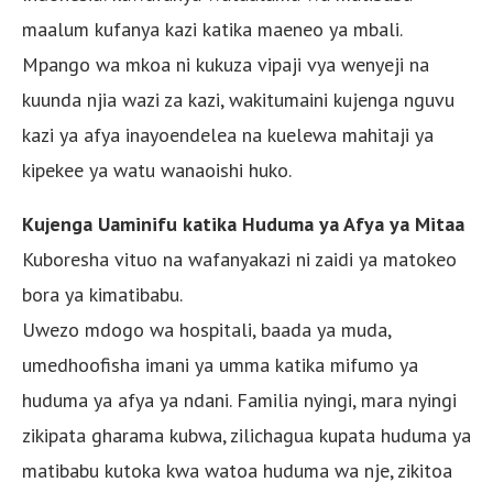
maalum kufanya kazi katika maeneo ya mbali.
Mpango wa mkoa ni kukuza vipaji vya wenyeji na
kuunda njia wazi za kazi, wakitumaini kujenga nguvu
kazi ya afya inayoendelea na kuelewa mahitaji ya
kipekee ya watu wanaoishi huko.
Kujenga Uaminifu katika Huduma ya Afya ya Mitaa
Kuboresha vituo na wafanyakazi ni zaidi ya matokeo
bora ya kimatibabu.
Uwezo mdogo wa hospitali, baada ya muda,
umedhoofisha imani ya umma katika mifumo ya
huduma ya afya ya ndani. Familia nyingi, mara nyingi
zikipata gharama kubwa, zilichagua kupata huduma ya
matibabu kutoka kwa watoa huduma wa nje, zikitoa