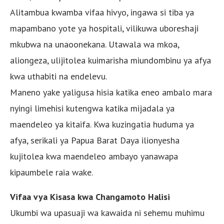
Alitambua kwamba vifaa hivyo, ingawa si tiba ya
mapambano yote ya hospitali, vilikuwa uboreshaji
mkubwa na unaoonekana. Utawala wa mkoa,
aliongeza, ulijitolea kuimarisha miundombinu ya afya
kwa uthabiti na endelevu.
Maneno yake yaligusa hisia katika eneo ambalo mara
nyingi limehisi kutengwa katika mijadala ya
maendeleo ya kitaifa. Kwa kuzingatia huduma ya
afya, serikali ya Papua Barat Daya ilionyesha
kujitolea kwa maendeleo ambayo yanawapa
kipaumbele raia wake.
Vifaa vya Kisasa kwa Changamoto Halisi
Ukumbi wa upasuaji wa kawaida ni sehemu muhimu