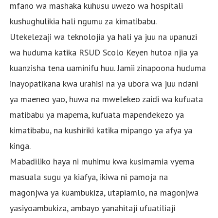
mfano wa mashaka kuhusu uwezo wa hospitali
kushughulikia hali ngumu za kimatibabu.
Utekelezaji wa teknolojia ya hali ya juu na upanuzi
wa huduma katika RSUD Scolo Keyen hutoa njia ya
kuanzisha tena uaminifu huu. Jamii zinapoona huduma
inayopatikana kwa urahisi na ya ubora wa juu ndani
ya maeneo yao, huwa na mwelekeo zaidi wa kufuata
matibabu ya mapema, kufuata mapendekezo ya
kimatibabu, na kushiriki katika mipango ya afya ya
kinga.
Mabadiliko haya ni muhimu kwa kusimamia vyema
masuala sugu ya kiafya, ikiwa ni pamoja na
magonjwa ya kuambukiza, utapiamlo, na magonjwa
yasiyoambukiza, ambayo yanahitaji ufuatiliaji