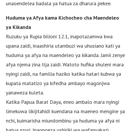
unaoendelea badala ya hatua za dharura pekee.
Huduma ya Afya kama Kichocheo cha Maendeleo
ya Kikanda
Ruzuku ya Rupia bilioni 12.1, inapotazamwa kwa
upana zaidi, inaashiria utambuzi wa uhusiano kati ya
huduma ya afya na maendeleo ya kikanda. Jamii zenye
afya njema zina tija zaidi. Watoto hufika shuleni mara
nyingi zaidi, na familia haziko katika hatari kubwa ya
kupata matatizo ya kifedha ambayo magonjwa
yanaweza kuleta.
Katika Papua Barat Daya, eneo ambalo mara nyingi
limekuwa likijitahidi kuendana na maeneo mengine ya
nchi, kuimarisha miundombinu ya huduma ya afya ni
hatua nzuri. Inaongeza ushiriki wa wafanyakazi,