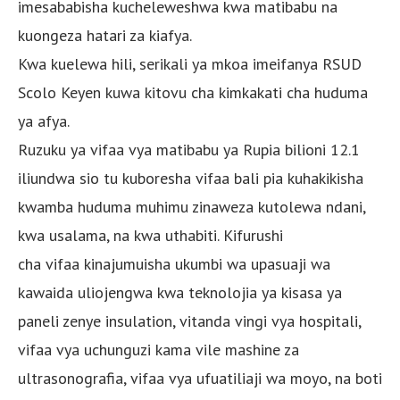
imesababisha kucheleweshwa kwa matibabu na
kuongeza hatari za kiafya.
Kwa kuelewa hili, serikali ya mkoa imeifanya RSUD
Scolo Keyen kuwa kitovu cha kimkakati cha huduma
ya afya.
Ruzuku ya vifaa vya matibabu ya Rupia bilioni 12.1
iliundwa sio tu kuboresha vifaa bali pia kuhakikisha
kwamba huduma muhimu zinaweza kutolewa ndani,
kwa usalama, na kwa uthabiti. Kifurushi
cha vifaa kinajumuisha ukumbi wa upasuaji wa
kawaida uliojengwa kwa teknolojia ya kisasa ya
paneli zenye insulation, vitanda vingi vya hospitali,
vifaa vya uchunguzi kama vile mashine za
ultrasonografia, vifaa vya ufuatiliaji wa moyo, na boti