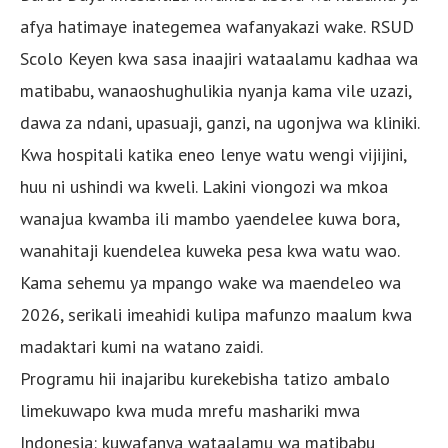
afya hatimaye inategemea wafanyakazi wake. RSUD
Scolo Keyen kwa sasa inaajiri wataalamu kadhaa wa
matibabu, wanaoshughulikia nyanja kama vile uzazi,
dawa za ndani, upasuaji, ganzi, na ugonjwa wa kliniki.
Kwa hospitali katika eneo lenye watu wengi vijijini,
huu ni ushindi wa kweli. Lakini viongozi wa mkoa
wanajua kwamba ili mambo yaendelee kuwa bora,
wanahitaji kuendelea kuweka pesa kwa watu wao.
Kama sehemu ya mpango wake wa maendeleo wa
2026, serikali imeahidi kulipa mafunzo maalum kwa
madaktari kumi na watano zaidi.
Programu hii inajaribu kurekebisha tatizo ambalo
limekuwapo kwa muda mrefu mashariki mwa
Indonesia: kuwafanya wataalamu wa matibabu