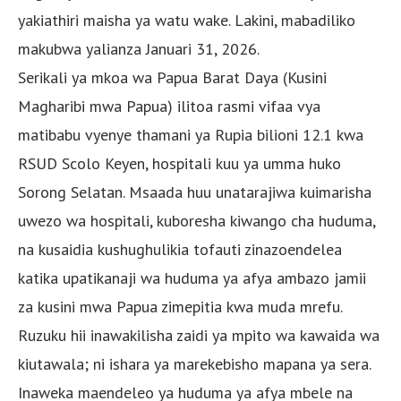
yakiathiri maisha ya watu wake. Lakini, mabadiliko
makubwa yalianza Januari 31, 2026.
Serikali ya mkoa wa Papua Barat Daya (Kusini
Magharibi mwa Papua) ilitoa rasmi vifaa vya
matibabu vyenye thamani ya Rupia bilioni 12.1 kwa
RSUD Scolo Keyen, hospitali kuu ya umma huko
Sorong Selatan. Msaada huu unatarajiwa kuimarisha
uwezo wa hospitali, kuboresha kiwango cha huduma,
na kusaidia kushughulikia tofauti zinazoendelea
katika upatikanaji wa huduma ya afya ambazo jamii
za kusini mwa Papua zimepitia kwa muda mrefu.
Ruzuku hii inawakilisha zaidi ya mpito wa kawaida wa
kiutawala; ni ishara ya marekebisho mapana ya sera.
Inaweka maendeleo ya huduma ya afya mbele na