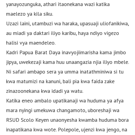
yanayozunguka, athari itaonekana wazi katika
maelezo ya kila siku.
Uzazi laini, utambuzi wa haraka, upasuaji uliofanikiwa,
au miadi ya daktari iliyo karibu, haya ndiyo vigezo
halisi vya maendeleo.
Kadri Papua Barat Daya inavyojiimarisha kama jimbo
jipya, uwekezaji kama huu unaangazia njia iliyo mbele.
Ni safari ambapo sera ya umma inatathminiwa si tu
kwa matumizi na kanuni, bali pia kwa faida zake
zinazoonekana kwa idadi ya watu.
Katika eneo ambalo upatikanaji wa huduma ya afya
mara nyingi umekuwa changamoto, uboreshaji wa
RSUD Scolo Keyen unaonyesha kwamba huduma bora
inapatikana kwa wote. Polepole, ujenzi kwa jengo, na