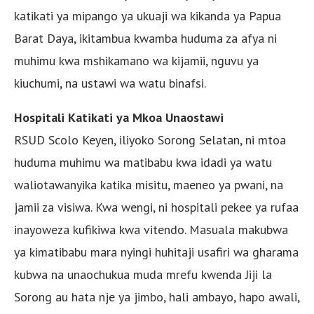
katikati ya mipango ya ukuaji wa kikanda ya Papua
Barat Daya, ikitambua kwamba huduma za afya ni
muhimu kwa mshikamano wa kijamii, nguvu ya
kiuchumi, na ustawi wa watu binafsi.
Hospitali Katikati ya Mkoa Unaostawi
RSUD Scolo Keyen, iliyoko Sorong Selatan, ni mtoa
huduma muhimu wa matibabu kwa idadi ya watu
waliotawanyika katika misitu, maeneo ya pwani, na
jamii za visiwa. Kwa wengi, ni hospitali pekee ya rufaa
inayoweza kufikiwa kwa vitendo. Masuala makubwa
ya kimatibabu mara nyingi huhitaji usafiri wa gharama
kubwa na unaochukua muda mrefu kwenda Jiji la
Sorong au hata nje ya jimbo, hali ambayo, hapo awali,