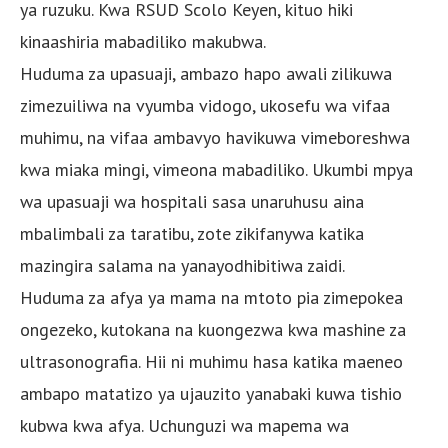
ya ruzuku. Kwa RSUD Scolo Keyen, kituo hiki
kinaashiria mabadiliko makubwa.
Huduma za upasuaji, ambazo hapo awali zilikuwa
zimezuiliwa na vyumba vidogo, ukosefu wa vifaa
muhimu, na vifaa ambavyo havikuwa vimeboreshwa
kwa miaka mingi, vimeona mabadiliko. Ukumbi mpya
wa upasuaji wa hospitali sasa unaruhusu aina
mbalimbali za taratibu, zote zikifanywa katika
mazingira salama na yanayodhibitiwa zaidi.
Huduma za afya ya mama na mtoto pia zimepokea
ongezeko, kutokana na kuongezwa kwa mashine za
ultrasonografia. Hii ni muhimu hasa katika maeneo
ambapo matatizo ya ujauzito yanabaki kuwa tishio
kubwa kwa afya. Uchunguzi wa mapema wa