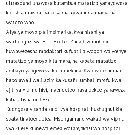
ultrasound unaweza kutambua matatizo yanayoweza
kutishia maisha, na kusaidia kuwalinda mama na
watoto wao.
Afya ya moyo pia imeimarika, kwa hisani ya
wachunguzi wa ECG Holter. Zana hizi muhimu
huwawezesha madaktari kufuatilia wagonjwa wenye
matatizo ya moyo kila mara, na kupata matatizo
ambayo yangeweza kutoonekana. Kwa wale ambao
hapo awali walilazimika kusafiri umbali mrefu kwa
ajili ya vipimo hivi, maendeleo haya pekee yanaweza
kubadilisha mchezo.
Kuongeza vitanda zaidi vya hospitali hushughulikia
suala linaloendelea. Msongamano wakati wa vipindi
vya kilele kumewalemea wafanyakazi wa hospitali