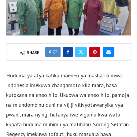
0
SHARE
Huduma ya afya katika maeneo ya mashariki mwa
Indonesia imekuwa changamoto kila mara, hasa
kutokana na eneo hilo. Ukubwa wa eneo hilo, pamoja
na miundombinu duni na vijiji vilivyotawanyika vya
pwani, mara nyingi hufanya iwe vigumu kwa watu
kupata huduma muhimu ya matibabu. Sorong Selatan
Regency imekuwa tofauti, huku masuala haya