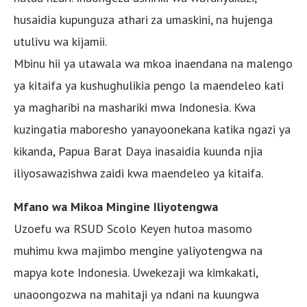
husaidia kupunguza athari za umaskini, na hujenga
utulivu wa kijamii.
Mbinu hii ya utawala wa mkoa inaendana na malengo
ya kitaifa ya kushughulikia pengo la maendeleo kati
ya magharibi na mashariki mwa Indonesia. Kwa
kuzingatia maboresho yanayoonekana katika ngazi ya
kikanda, Papua Barat Daya inasaidia kuunda njia
iliyosawazishwa zaidi kwa maendeleo ya kitaifa.
Mfano wa Mikoa Mingine Iliyotengwa
Uzoefu wa RSUD Scolo Keyen hutoa masomo
muhimu kwa majimbo mengine yaliyotengwa na
mapya kote Indonesia. Uwekezaji wa kimkakati,
unaoongozwa na mahitaji ya ndani na kuungwa