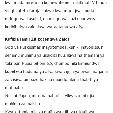
kwa muda mrefu na kumewalemea rasilimali. Vitanda
vingi huleta faraja kubwa kwa mgonjwa, muda
mdogo wa kusubiri, na mzigo wa kazi unaoweza
kudhibitiwa zaidi kwa wataalamu wa afya.
Kufikia Jamii Zilizotengwa Zaidi
Boti ya Puskesmas inayotembea, kliniki inayoelea, ni
sehemu muhimu ya usaidizi huu. Ikiwa na thamani ya
takriban Rupia bilioni 6.5, chombo hiki kimeundwa
kupeleka huduma ya afya kwa vijiji vya pwani na jamii
za visiwa ambazo hazina miundombinu thabiti ya
matibabu.
Nchini Papua, mito na bahari si vikwazo; ni njia
muhimu za maisha.
Kwa kutumia njia za maji kwa ajili ya utoaji wa