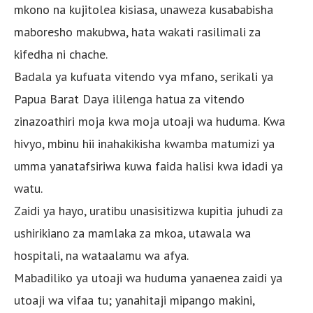
mkono na kujitolea kisiasa, unaweza kusababisha
maboresho makubwa, hata wakati rasilimali za
kifedha ni chache.
Badala ya kufuata vitendo vya mfano, serikali ya
Papua Barat Daya ililenga hatua za vitendo
zinazoathiri moja kwa moja utoaji wa huduma. Kwa
hivyo, mbinu hii inahakikisha kwamba matumizi ya
umma yanatafsiriwa kuwa faida halisi kwa idadi ya
watu.
Zaidi ya hayo, uratibu unasisitizwa kupitia juhudi za
ushirikiano za mamlaka za mkoa, utawala wa
hospitali, na wataalamu wa afya.
Mabadiliko ya utoaji wa huduma yanaenea zaidi ya
utoaji wa vifaa tu; yanahitaji mipango makini,