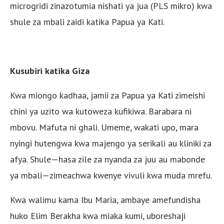
microgridi zinazotumia nishati ya jua (PLS mikro) kwa
shule za mbali zaidi katika Papua ya Kati.
Kusubiri katika Giza
Kwa miongo kadhaa, jamii za Papua ya Kati zimeishi
chini ya uzito wa kutoweza kufikiwa. Barabara ni
mbovu. Mafuta ni ghali. Umeme, wakati upo, mara
nyingi hutengwa kwa majengo ya serikali au kliniki za
afya. Shule—hasa zile za nyanda za juu au mabonde
ya mbali—zimeachwa kwenye vivuli kwa muda mrefu.
Kwa walimu kama Ibu Maria, ambaye amefundisha
huko Elim Berakha kwa miaka kumi, uboreshaji