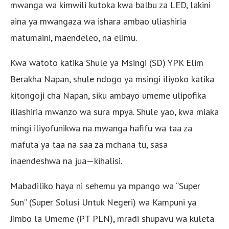
mwanga wa kimwili kutoka kwa balbu za LED, lakini
aina ya mwangaza wa ishara ambao uliashiria
matumaini, maendeleo, na elimu.
Kwa watoto katika Shule ya Msingi (SD) YPK Elim
Berakha Napan, shule ndogo ya msingi iliyoko katika
kitongoji cha Napan, siku ambayo umeme ulipofika
iliashiria mwanzo wa sura mpya. Shule yao, kwa miaka
mingi iliyofunikwa na mwanga hafifu wa taa za
mafuta ya taa na saa za mchana tu, sasa
inaendeshwa na jua—kihalisi.
Mabadiliko haya ni sehemu ya mpango wa “Super
Sun” (Super Solusi Untuk Negeri) wa Kampuni ya
Jimbo la Umeme (PT PLN), mradi shupavu wa kuleta