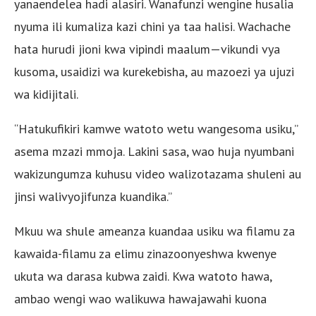
yanaendelea hadi alasiri. Wanafunzi wengine husalia
nyuma ili kumaliza kazi chini ya taa halisi. Wachache
hata hurudi jioni kwa vipindi maalum—vikundi vya
kusoma, usaidizi wa kurekebisha, au mazoezi ya ujuzi
wa kidijitali.
“Hatukufikiri kamwe watoto wetu wangesoma usiku,”
asema mzazi mmoja. Lakini sasa, wao huja nyumbani
wakizungumza kuhusu video walizotazama shuleni au
jinsi walivyojifunza kuandika.”
Mkuu wa shule ameanza kuandaa usiku wa filamu za
kawaida-filamu za elimu zinazoonyeshwa kwenye
ukuta wa darasa kubwa zaidi. Kwa watoto hawa,
ambao wengi wao walikuwa hawajawahi kuona