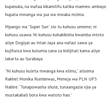
kupanuka, na inafaa kikamilifu katika maeneo ambayo
hupata mwanga wa jua wa mwaka mzima.
Mpango wa “Super Sun” sio tu kuhusu umeme; ni
kuhusu usawa. Ni kuhusu kuhakikisha kwamba mtoto
aliye Dogiyai au Intan Jaya ana nafasi sawa ya
kujifunza kwa kutumia zana za kidijitali kama aliye
Jakarta au Surabaya.
“Ni kuhusu kuleta mwanga kwa elimu,” alisema
Rakhel Monika Rumbewas, Meneja wa PLN UP3
Nabire. “Tunapowasha shule, tunaangazia njia ya
mustakabali bora kwa watoto hao.”