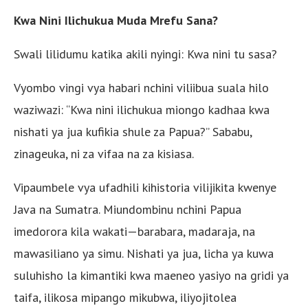
Kwa Nini Ilichukua Muda Mrefu Sana?
Swali lilidumu katika akili nyingi: Kwa nini tu sasa?
Vyombo vingi vya habari nchini viliibua suala hilo
waziwazi: “Kwa nini ilichukua miongo kadhaa kwa
nishati ya jua kufikia shule za Papua?” Sababu,
zinageuka, ni za vifaa na za kisiasa.
Vipaumbele vya ufadhili kihistoria vilijikita kwenye
Java na Sumatra. Miundombinu nchini Papua
imedorora kila wakati—barabara, madaraja, na
mawasiliano ya simu. Nishati ya jua, licha ya kuwa
suluhisho la kimantiki kwa maeneo yasiyo na gridi ya
taifa, ilikosa mipango mikubwa, iliyojitolea