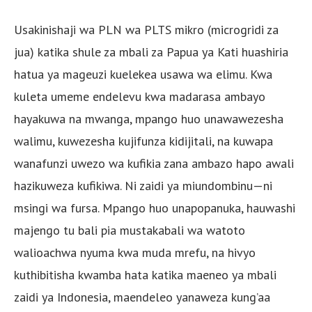
Usakinishaji wa PLN wa PLTS mikro (microgridi za
jua) katika shule za mbali za Papua ya Kati huashiria
hatua ya mageuzi kuelekea usawa wa elimu. Kwa
kuleta umeme endelevu kwa madarasa ambayo
hayakuwa na mwanga, mpango huo unawawezesha
walimu, kuwezesha kujifunza kidijitali, na kuwapa
wanafunzi uwezo wa kufikia zana ambazo hapo awali
hazikuweza kufikiwa. Ni zaidi ya miundombinu—ni
msingi wa fursa. Mpango huo unapopanuka, hauwashi
majengo tu bali pia mustakabali wa watoto
walioachwa nyuma kwa muda mrefu, na hivyo
kuthibitisha kwamba hata katika maeneo ya mbali
zaidi ya Indonesia, maendeleo yanaweza kung’aa