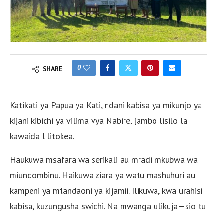
0
SHARE
Katikati ya Papua ya Kati, ndani kabisa ya mikunjo ya
kijani kibichi ya vilima vya Nabire, jambo lisilo la
kawaida lilitokea.
Haukuwa msafara wa serikali au mradi mkubwa wa
miundombinu. Haikuwa ziara ya watu mashuhuri au
kampeni ya mtandaoni ya kijamii. Ilikuwa, kwa urahisi
kabisa, kuzungusha swichi. Na mwanga ulikuja—sio tu