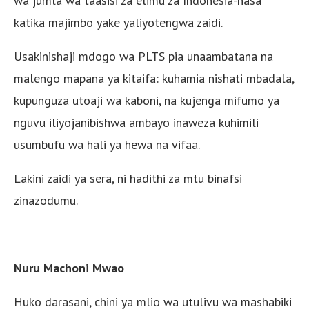
wa jumla wa taasisi za elimu za Indonesia-hasa
katika majimbo yake yaliyotengwa zaidi.
Usakinishaji mdogo wa PLTS pia unaambatana na
malengo mapana ya kitaifa: kuhamia nishati mbadala,
kupunguza utoaji wa kaboni, na kujenga mifumo ya
nguvu iliyojanibishwa ambayo inaweza kuhimili
usumbufu wa hali ya hewa na vifaa.
Lakini zaidi ya sera, ni hadithi za mtu binafsi
zinazodumu.
Nuru Machoni Mwao
Huko darasani, chini ya mlio wa utulivu wa mashabiki