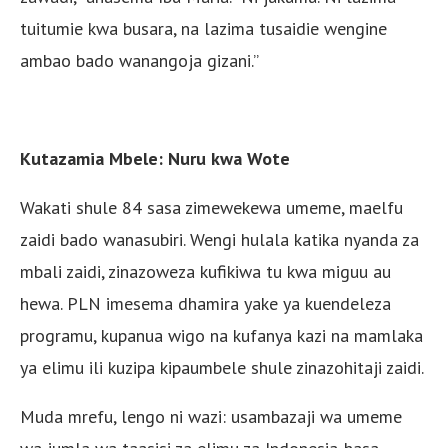
tuitumie kwa busara, na lazima tusaidie wengine
ambao bado wanangoja gizani.”
Kutazamia Mbele: Nuru kwa Wote
Wakati shule 84 sasa zimewekewa umeme, maelfu
zaidi bado wanasubiri. Wengi hulala katika nyanda za
mbali zaidi, zinazoweza kufikiwa tu kwa miguu au
hewa. PLN imesema dhamira yake ya kuendeleza
programu, kupanua wigo na kufanya kazi na mamlaka
ya elimu ili kuzipa kipaumbele shule zinazohitaji zaidi.
Muda mrefu, lengo ni wazi: usambazaji wa umeme