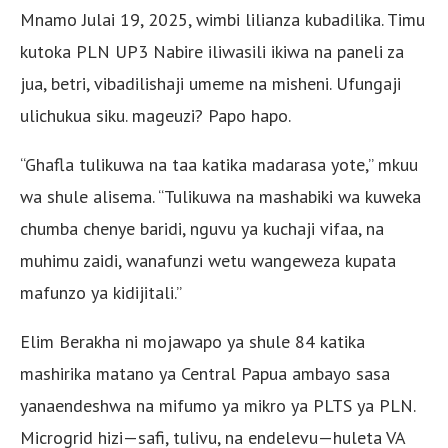
Mnamo Julai 19, 2025, wimbi lilianza kubadilika. Timu
kutoka PLN UP3 Nabire iliwasili ikiwa na paneli za
jua, betri, vibadilishaji umeme na misheni. Ufungaji
ulichukua siku. mageuzi? Papo hapo.
“Ghafla tulikuwa na taa katika madarasa yote,” mkuu
wa shule alisema. “Tulikuwa na mashabiki wa kuweka
chumba chenye baridi, nguvu ya kuchaji vifaa, na
muhimu zaidi, wanafunzi wetu wangeweza kupata
mafunzo ya kidijitali.”
Elim Berakha ni mojawapo ya shule 84 katika
mashirika matano ya Central Papua ambayo sasa
yanaendeshwa na mifumo ya mikro ya PLTS ya PLN.
Microgrid hizi—safi, tulivu, na endelevu—huleta VA