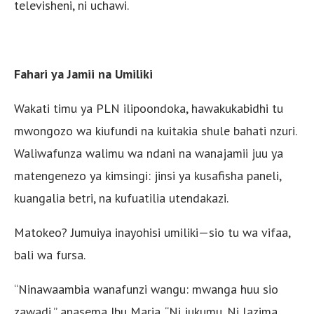
televisheni, ni uchawi.
Fahari ya Jamii na Umiliki
Wakati timu ya PLN ilipoondoka, hawakukabidhi tu
mwongozo wa kiufundi na kuitakia shule bahati nzuri.
Waliwafunza walimu wa ndani na wanajamii juu ya
matengenezo ya kimsingi: jinsi ya kusafisha paneli,
kuangalia betri, na kufuatilia utendakazi.
Matokeo? Jumuiya inayohisi umiliki—sio tu wa vifaa,
bali wa fursa.
“Ninawaambia wanafunzi wangu: mwanga huu sio
zawadi,” anasema Ibu Maria. “Ni jukumu. Ni lazima