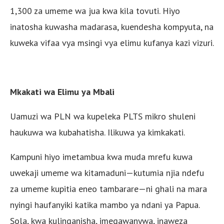
1,300 za umeme wa jua kwa kila tovuti. Hiyo
inatosha kuwasha madarasa, kuendesha kompyuta, na
kuweka vifaa vya msingi vya elimu kufanya kazi vizuri.
Mkakati wa Elimu ya Mbali
Uamuzi wa PLN wa kupeleka PLTS mikro shuleni
haukuwa wa kubahatisha. Ilikuwa ya kimkakati.
Kampuni hiyo imetambua kwa muda mrefu kuwa
uwekaji umeme wa kitamaduni—kutumia njia ndefu
za umeme kupitia eneo tambarare—ni ghali na mara
nyingi haufanyiki katika mambo ya ndani ya Papua.
Sola, kwa kulinganisha, imegawanywa, inaweza