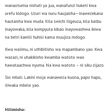
wanaotumia nishati ya jua, wanafunzi huketi kwa
urefu kidogo. Uzuri wa nuru haujaisha—inawezekana
hautaisha kwa muda. Kila swichi iligeuza, kila balbu
inayowaka, kila kompyuta kibao inayowashwa ikiwa
na betri kamili huhisi kama muujiza mdogo.
Kwa walimu, ni uthibitisho wa mapambano yao. Kwa
wazazi, ni uhakikisho kwamba watoto wao
hawataachwa nyuma. Na kwa watoto – ni siku zijazo.
Sio mbali. Lakini moja wanaweza kuona, papo hapo,
iliwaka mbele yao.
Hitimisho: