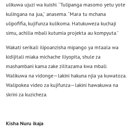
ulikuwa ujuzi wa kuishi. “Tulipanga masomo yetu yote
kulingana na jua,” anasema. “Mara tu mchana
ulipofifia, kujifunza kulikoma. Hatukuweza kuchaji
simu, achilia mbali kutumia projekta au kompyuta.”
Wakati serikali ilipoanzisha mipango ya mtaala wa
kidijitali miaka michache iliyopita, shule za
mashambani kama zake zilitazama kwa mbali.
Walikuwa na vidonge—lakini hakuna njia ya kuwatoza.
Walipokea video za kujifunza—lakini hawakuwa na
skrini za kuzicheza.
Kisha Nuru ikaja