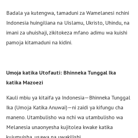
Badala ya kutengwa, tamaduni za Wamelanesi nchini
Indonesia huingiliana na Uislamu, Ukristo, Uhindu, na
imani za uhuishaji, zikitokeza mfano adimu wa kuishi
pamoja kitamaduni na kidini.
Umoja katika Utofauti: Bhinneka Tunggal Ika
katika Mazoezi
Kauli mbiu ya kitaifa ya Indonesia—Bhinneka Tunggal
Ika (Umoja Katika Anuwai)—ni zaidi ya kifungu cha
maneno. Utambulisho wa nchi wa utambulisho wa
Melanesia unaonyesha kujitolea kwake katika
kujumuisha, usawa na uwakilishi.