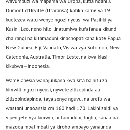
wavumbuzi wa mapema wa Uropa, kutia ndani J.
Dumont d’Urville (Ufaransa) katika karne ya 19
kuelezea watu wenye ngozi nyeusi wa Pasifiki ya
Kusini. Leo, neno hilo linatumiwa kufafanua kikundi
cha rangi na kitamaduni kinachopatikana kote Papua
New Guinea, Fiji, Vanuatu, Visiwa vya Solomon, New
Caledonia, Australia, Timor Leste, na kwa kiasi
kikubwa—Indonesia.
Wamelanesia wanajulikana kwa sifa bainifu za
kimwili: ngozi nyeusi, nywele zilizopinda au
zilizopindapinda, taya zenye nguvu, na urefu wa
wastani unaoanzia cm 160 hadi 170. Lakini zaidi ya
vipengele vya kimwili, ni tamaduni, lugha, sanaa na
mazoea mbalimbali ya kiroho ambayo yanaunda