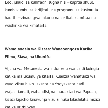
Leo, juhudi za kuhifadhi lugha hizi—kupitia shule,
kumbukumbu za kidijitali, na programu za kusimulia
hadithi—zinaungwa mkono na serikali za mitaa na
washirika wa kimataifa.
Wamelanesia wa Kisasa: Wanaoongoza Katika
Elimu, Siasa, na Ubunifu
Vijana wa Melanesia wa Indonesia wanazidi kuingia
katika majukumu ya kitaifa. Kuanzia wanafunzi wa
vyuo vikuu huko Jakarta na Yogyakarta hadi
wajasiriamali, wahandisi, na madaktari wa Papuan,
kizazi kijacho kinavunja vizuizi huku kikishikilia mizizi
katika urithi wao.