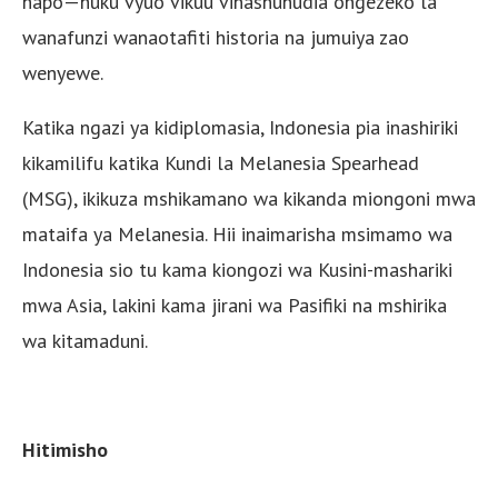
hapo—huku vyuo vikuu vinashuhudia ongezeko la
wanafunzi wanaotafiti historia na jumuiya zao
wenyewe.
Katika ngazi ya kidiplomasia, Indonesia pia inashiriki
kikamilifu katika Kundi la Melanesia Spearhead
(MSG), ikikuza mshikamano wa kikanda miongoni mwa
mataifa ya Melanesia. Hii inaimarisha msimamo wa
Indonesia sio tu kama kiongozi wa Kusini-mashariki
mwa Asia, lakini kama jirani wa Pasifiki na mshirika
wa kitamaduni.
Hitimisho