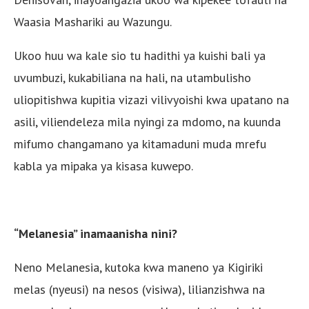
Waasia Mashariki au Wazungu.
Ukoo huu wa kale sio tu hadithi ya kuishi bali ya
uvumbuzi, kukabiliana na hali, na utambulisho
uliopitishwa kupitia vizazi vilivyoishi kwa upatano na
asili, viliendeleza mila nyingi za mdomo, na kuunda
mifumo changamano ya kitamaduni muda mrefu
kabla ya mipaka ya kisasa kuwepo.
“Melanesia” inamaanisha nini?
Neno Melanesia, kutoka kwa maneno ya Kigiriki
melas (nyeusi) na nesos (visiwa), lilianzishwa na