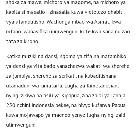
shoka za mawe, michoro ya magome, na michoro ya
kabila si masalio—zinasalia kuwa vielelezo dhabiti
vya utambulisho. Wachonga mbao wa Asmat, kwa
mfano, wanasifika ulimwenguni kote kwa sanamu zao
tata za kiroho.
Katika muziki na dansi, ngoma ya tifa na matambiko
ya densi ya vita bado yanachezwa wakati wa sherehe
za jumuiya, sherehe za serikali, na kubadilishana
utamaduni wa kimataifa. Lugha za Kimelanesian,
nyingi zikiwa na asili ya Kipapua, zina zaidi ya lahaja
250 nchini Indonesia pekee, na hivyo kufanya Papua
kuwa mojawapo ya maeneo yenye lugha nyingi zaidi
ulimwenguni.