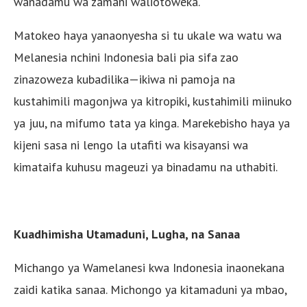
wanadamu wa zamani waliotoweka.
Matokeo haya yanaonyesha si tu ukale wa watu wa
Melanesia nchini Indonesia bali pia sifa zao
zinazoweza kubadilika—ikiwa ni pamoja na
kustahimili magonjwa ya kitropiki, kustahimili miinuko
ya juu, na mifumo tata ya kinga. Marekebisho haya ya
kijeni sasa ni lengo la utafiti wa kisayansi wa
kimataifa kuhusu mageuzi ya binadamu na uthabiti.
Kuadhimisha Utamaduni, Lugha, na Sanaa
Michango ya Wamelanesi kwa Indonesia inaonekana
zaidi katika sanaa. Michongo ya kitamaduni ya mbao,