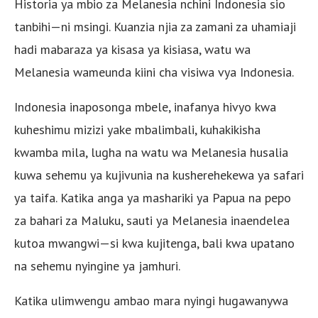
Historia ya mbio za Melanesia nchini Indonesia sio
tanbihi—ni msingi. Kuanzia njia za zamani za uhamiaji
hadi mabaraza ya kisasa ya kisiasa, watu wa
Melanesia wameunda kiini cha visiwa vya Indonesia.
Indonesia inaposonga mbele, inafanya hivyo kwa
kuheshimu mizizi yake mbalimbali, kuhakikisha
kwamba mila, lugha na watu wa Melanesia husalia
kuwa sehemu ya kujivunia na kusherehekewa ya safari
ya taifa. Katika anga ya mashariki ya Papua na pepo
za bahari za Maluku, sauti ya Melanesia inaendelea
kutoa mwangwi—si kwa kujitenga, bali kwa upatano
na sehemu nyingine ya jamhuri.
Katika ulimwengu ambao mara nyingi hugawanywa