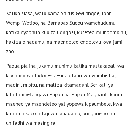
Katika siasa, watu kama Yairus Gwijangge, John
Wempi Wetipo, na Barnabas Suebu wamehudumu
katika nyadhifa kuu za uongozi, kutetea miundombinu,
haki za binadamu, na maendeleo endelevu kwa jamii
zao.
Papua pia ina jukumu muhimu katika mustakabali wa
kiuchumi wa Indonesia—ina utajiri wa viumbe hai,
madini, misitu, na mali za kitamaduni. Serikali ya
kitaifa imetangaza Papua na Papua Magharibi kama
maeneo ya maendeleo yaliyopewa kipaumbele, kwa
kutilia mkazo mtaji wa binadamu, uunganisho na
uhifadhi wa mazingira.