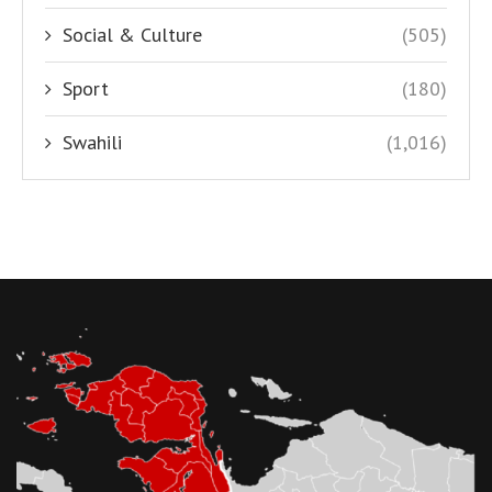
Social & Culture
(505)
Sport
(180)
Swahili
(1,016)