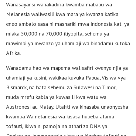
Wanasayansi wanakadiria kwamba mababu wa
Melanesia waliwasili kwa mara ya kwanza katika
eneo ambalo sasa ni mashariki mwa Indonesia kati ya
miaka 50,000 na 70,000 iliyopita, sehemu ya
mawimbi ya mwanzo ya uhamiaji wa binadamu kutoka
Afrika.
Wanadamu hao wa mapema walisafiri kwenye njia ya
uhamiaji ya kusini, wakikaa kuvuka Papua, Visiwa vya
Bismarck, na hata sehemu za Sulawesi na Timor,
muda mrefu kabla ya kuwasili kwa watu wa
Austronesi au Malay. Utafiti wa kinasaba unaonyesha
kwamba Wamelanesia wa kisasa hubeba alama
tofauti, ikiwa ni pamoja na athari za DNA ya
Denisovan, inayoangazia ukoo wa kipekee tofauti na