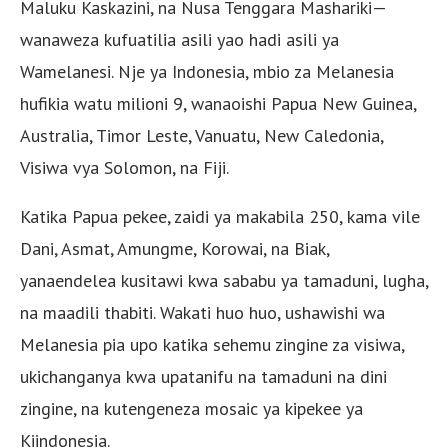
Maluku Kaskazini, na Nusa Tenggara Mashariki—
wanaweza kufuatilia asili yao hadi asili ya
Wamelanesi. Nje ya Indonesia, mbio za Melanesia
hufikia watu milioni 9, wanaoishi Papua New Guinea,
Australia, Timor Leste, Vanuatu, New Caledonia,
Visiwa vya Solomon, na Fiji.
Katika Papua pekee, zaidi ya makabila 250, kama vile
Dani, Asmat, Amungme, Korowai, na Biak,
yanaendelea kusitawi kwa sababu ya tamaduni, lugha,
na maadili thabiti. Wakati huo huo, ushawishi wa
Melanesia pia upo katika sehemu zingine za visiwa,
ukichanganya kwa upatanifu na tamaduni na dini
zingine, na kutengeneza mosaic ya kipekee ya
Kiindonesia.