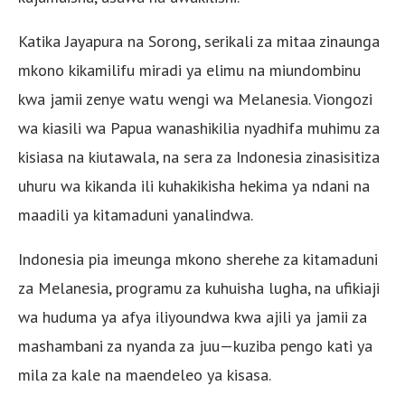
Katika Jayapura na Sorong, serikali za mitaa zinaunga
mkono kikamilifu miradi ya elimu na miundombinu
kwa jamii zenye watu wengi wa Melanesia. Viongozi
wa kiasili wa Papua wanashikilia nyadhifa muhimu za
kisiasa na kiutawala, na sera za Indonesia zinasisitiza
uhuru wa kikanda ili kuhakikisha hekima ya ndani na
maadili ya kitamaduni yanalindwa.
Indonesia pia imeunga mkono sherehe za kitamaduni
za Melanesia, programu za kuhuisha lugha, na ufikiaji
wa huduma ya afya iliyoundwa kwa ajili ya jamii za
mashambani za nyanda za juu—kuziba pengo kati ya
mila za kale na maendeleo ya kisasa.