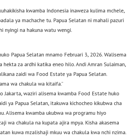
 kuhakikisha kwamba Indonesia inaweza kulima mchele,
adala ya machache tu. Papua Selatan ni mahali pazuri
hi nyingi na hakuna watu wengi.
e huko Papua Selatan mnamo Februari 3, 2026. Walisema
ekta za ardhi katika eneo hilo. Andi Amran Sulaiman,
likana zaidi wa Food Estate ya Papua Selatan.
a wa chakula wa kitaifa.”
o Jakarta, waziri alisema kwamba Food Estate huko
di ya Papua Selatan, itakuwa kichocheo kikubwa cha
mu. Alisema kwamba ukubwa wa programu hiyo
aji wa chakula na kupata ajira mpya. Kisha akasema
tan kuwa mzalishaji mkuu wa chakula kwa nchi nzima.