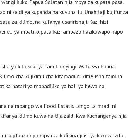
 wengi huko Papua Selatan njia mpya za kupata pesa.
 ni zaidi ya kupanda na kuvuna tu. Unahitaji kujifunza
asa za kilimo, na kufanya usafirishaji. Kazi hizi
maeneo ya mbali kupata kazi ambazo hazikuwapo hapo
isha ya kila siku ya familia nyingi. Watu wa Papua
limo cha kujikimu cha kitamaduni kimelisha familia
atika hatari ya mabadiliko ya hali ya hewa na
kana na mpango wa Food Estate. Lengo la mradi ni
fanya kilimo kuwa na tija zaidi kwa kuchanganya njia
kujifunza njia mpya za kufikiria jinsi ya kukuza vitu.