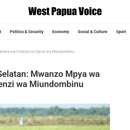
t
Politics & Security
Economy
Social & Culture
Sport
salama wa Chakula na Ujenzi wa Miundombinu
 Selatan: Mwanzo Mpya wa
jenzi wa Miundombinu