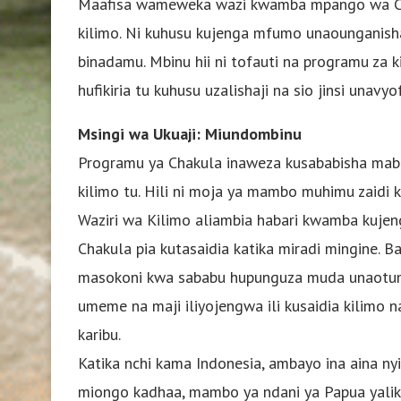
Maafisa wameweka wazi kwamba mpango wa Cha
kilimo. Ni kuhusu kujenga mfumo unaounganisha 
binadamu. Mbinu hii ni tofauti na programu za k
hufikiria tu kuhusu uzalishaji na sio jinsi unav
Msingi wa Ukuaji: Miundombinu
Programu ya Chakula inaweza kusababisha maba
kilimo tu. Hili ni moja ya mambo muhimu zaidi k
Waziri wa Kilimo aliambia habari kwamba kujeng
Chakula pia kutasaidia katika miradi mingine. Ba
masokoni kwa sababu hupunguza muda unaotumik
umeme na maji iliyojengwa ili kusaidia kilimo n
karibu.
Katika nchi kama Indonesia, ambayo ina aina ny
miongo kadhaa, mambo ya ndani ya Papua yalika