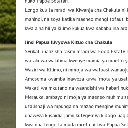
huko Papua Selatan.
Lengo kuu la mradi wa Kiwanja cha Chakula ni
mahindi, na soya katika maeneo mengi tofauti b
kwa aina hii ya kilimo kukua kwa sababu ina ard
Jinsi Papua Ilivyowa Kituo cha Chakula
Serikali ilianzisha rasmi mradi wa Food Estat
watakuwa wakilima kwenye mamia ya maelfu ya h
Waziri wa Kilimo, ni mmoja wa wafuasi wanaoju
Amesema kwamba inaweza kuwa “mota ya usalam
Wakati wa mkutano na waandishi wa habari huk
Merauke, ambayo ni moja ya maeneo muhimu zai
uzalishaji wa mpunga na mazao mengine muhi
unaweza kusaidia jamii kutegemea kidogo uagiz
kwamba lengo la muda mrefu ni kwa Papua Sela