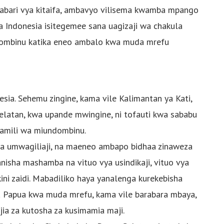
bari vya kitaifa, ambavyo vilisema kwamba mpango
 Indonesia isitegemee sana uagizaji wa chakula
dombinu katika eneo ambalo kwa muda mrefu
esia. Sehemu zingine, kama vile Kalimantan ya Kati,
elatan, kwa upande mwingine, ni tofauti kwa sababu
amili wa miundombinu.
a umwagiliaji, na maeneo ambapo bidhaa zinaweza
isha mashamba na vituo vya usindikaji, vituo vya
ni zaidi. Mabadiliko haya yanalenga kurekebisha
Papua kwa muda mrefu, kama vile barabara mbaya,
jia za kutosha za kusimamia maji.