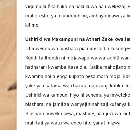
vigumu kufika huko na hakukuwa na uwekezaji 
maboresho ya miundombinu, ambayo inaweza ku
kilimo.
Ushiriki wa Makampuni na Athari Zake kwa Ja
Ulimwengu wa biashara pia umesaidia kusonges
Kundi la Jhonlin ni mojawapo wa wafadhili wan
hadharani kwamba itasaidia. Katika mahojiano n
kwamba haijalenga kupata pesa mara moja. Badal
yake ya usalama wa chakula na ukuaji katika en
Ushiriki wa kampuni hiyo ni sehemu ya mweleke
biashara, na jamii za wenyeji zinahitaji kufanya
Biashara huweka pesa, mashine, na ujuzi wa kiuf
mahitaji ya watu wa eneo hilo yanatimizwa.