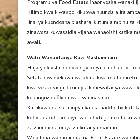
Programu ya Food Estate inaonyesha wanakijiji
Kilimo kwa kiwango kikubwa huunda ajira ambazo
jinsi ya kuendesha biashara, kutumia mbinu za kis
zinaweza kuwasaidia vijana wanaoishi katika 
awali.
Watu Wanaofanya Kazi Mashambani
Haja ya kuishi na mizunguko ya asili huathiri ma
Selatan wamekuwa wakilima kwa muda mrefu. Ki
kwa vizazi vingi, lakini pia kimewafanya wawe k
kupunguza ufikiaji wao wa masoko.
Kutakuwa na sura mpya katika hadithi hii kuto
kulinda ardhi ambayo watu hutegemea huku waki
za zamani na mpya za kufanya mambo.
Wakulima wanaojiunga na Food Estate wanahitaji 