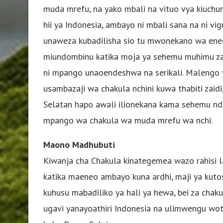
muda mrefu, na yako mbali na vituo vya kiuchu
hii ya Indonesia, ambayo ni mbali sana na ni vig
unaweza kubadilisha sio tu mwonekano wa eneo
miundombinu katika moja ya sehemu muhimu zai
ni mpango unaoendeshwa na serikali. Malengo y
usambazaji wa chakula nchini kuwa thabiti zai
Selatan hapo awali ilionekana kama sehemu ndo
mpango wa chakula wa muda mrefu wa nchi.
Maono Madhubuti
Kiwanja cha Chakula kinategemea wazo rahisi 
katika maeneo ambayo kuna ardhi, maji ya kuto
kuhusu mabadiliko ya hali ya hewa, bei za chak
ugavi yanayoathiri Indonesia na ulimwengu wo