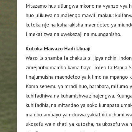
Mtazamo huu uliungwa mkono na vyanzo vya ha
huo ulikuwa na malengo mawili makuu: kuifanya
kutoka nje na kuharakisha maendeleo ya miun
limekatizwa na uwekezaji na muunganisho.
Kutoka Mawazo Hadi Ukuaji
Wazo la shamba la chakula si jipya nchini Indon
zimejaribu mambo kama hayo. Toleo la Papua S
linajumuisha maendeleo ya kilimo na mpango k
Kama sehemu ya mradi huo, barabara, mifumo y
kuhifadhiwa na kuhamishwa zinajengwa. Kuungan
kuhifadhia, na mitandao ya soko kunapata umaki
mambo ambayo yamekuwa yakiathiri uchumi wa 
ukosefu wa nishati ya kutosha, na ukosefu wa n