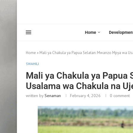
Home
Developmen
Home
»
Mali ya Chakula ya Papua Selatan: Mwanzo Mpya wa U
SWAHILI
Mali ya Chakula ya Papua
Usalama wa Chakula na U
written by
Senaman
February 4, 2026
0 comment