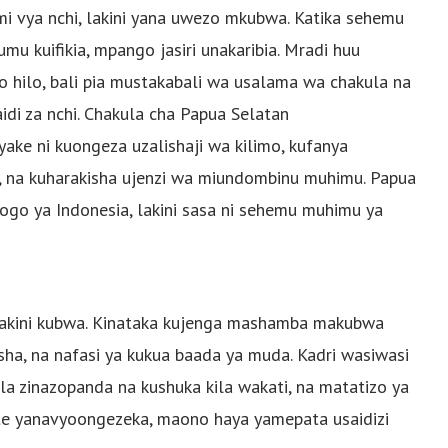
mi vya nchi, lakini yana uwezo mkubwa. Katika sehemu
umu kuifikia, mpango jasiri unakaribia. Mradi huu
 hilo, bali pia mustakabali wa usalama wa chakula na
di za nchi. Chakula cha Papua Selatan
ake ni kuongeza uzalishaji wa kilimo, kufanya
di, na kuharakisha ujenzi wa miundombinu muhimu. Papua
go ya Indonesia, lakini sasa ni sehemu muhimu ya
lakini kubwa. Kinataka kujenga mashamba makubwa
sha, na nafasi ya kukua baada ya muda. Kadri wasiwasi
ula zinazopanda na kushuka kila wakati, na matatizo ya
te yanavyoongezeka, maono haya yamepata usaidizi