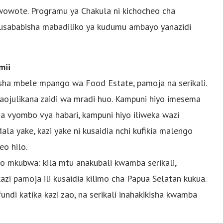
wowote. Programu ya Chakula ni kichocheo cha
sababisha mabadiliko ya kudumu ambayo yanazidi
mii
ha mbele mpango wa Food Estate, pamoja na serikali.
aojulikana zaidi wa mradi huo. Kampuni hiyo imesema
a vyombo vya habari, kampuni hiyo iliweka wazi
a yake, kazi yake ni kusaidia nchi kufikia malengo
eo hilo.
o mkubwa: kila mtu anakubali kwamba serikali,
 kazi pamoja ili kusaidia kilimo cha Papua Selatan kukua.
undi katika kazi zao, na serikali inahakikisha kwamba