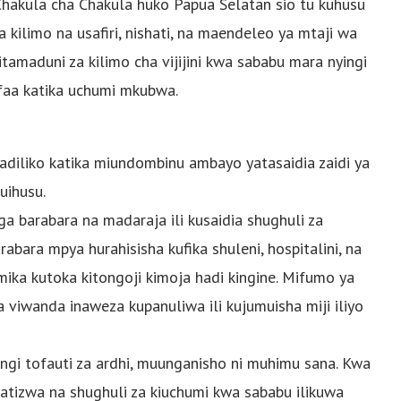
kula cha Chakula huko Papua Selatan sio tu kuhusu
kilimo na usafiri, nishati, na maendeleo ya mtaji wa
itamaduni za kilimo cha vijijini kwa sababu mara nyingi
yofaa katika uchumi mkubwa.
diliko katika miundombinu ambayo yatasaidia zaidi ya
uihusu.
a barabara na madaraja ili kusaidia shughuli za
rabara mpya hurahisisha kufika shuleni, hospitalini, na
a kutoka kitongoji kimoja hadi kingine. Mifumo ya
a viwanda inaweza kupanuliwa ili kujumuisha miji iliyo
ingi tofauti za ardhi, muunganisho ni muhimu sana. Kwa
tizwa na shughuli za kiuchumi kwa sababu ilikuwa