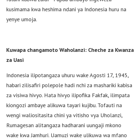
kusimama kwa heshima ndani ya Indonesia huru na
yenye umoja.
Kuwapa changamoto Waholanzi: Cheche za Kwanza
za Uasi
Indonesia ilipotangaza uhuru wake Agosti 17, 1945,
habari zilisafiri polepole hadi nchi za mashariki kabisa
za visiwa hivyo. Hata hivyo ilipofika Fakfak, ilimpata
kiongozi ambaye alikuwa tayari kujibu. Tofauti na
wengi waliositasita chini ya vitisho vya Uholanzi,
Rumagesan alitangaza hadharani uungaji mkono
wake kwa Jamhuri. Uamuzi wake ulikuwa wa mfano