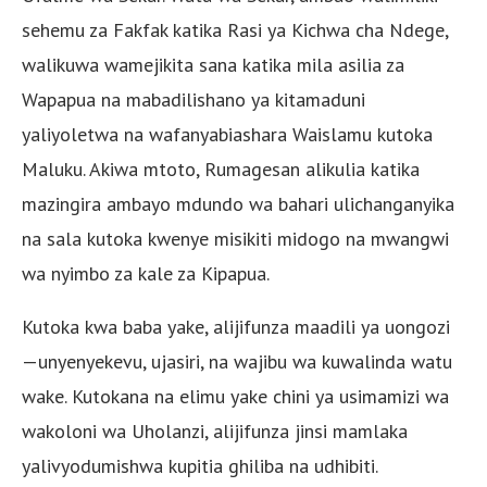
sehemu za Fakfak katika Rasi ya Kichwa cha Ndege,
walikuwa wamejikita sana katika mila asilia za
Wapapua na mabadilishano ya kitamaduni
yaliyoletwa na wafanyabiashara Waislamu kutoka
Maluku. Akiwa mtoto, Rumagesan alikulia katika
mazingira ambayo mdundo wa bahari ulichanganyika
na sala kutoka kwenye misikiti midogo na mwangwi
wa nyimbo za kale za Kipapua.
Kutoka kwa baba yake, alijifunza maadili ya uongozi
—unyenyekevu, ujasiri, na wajibu wa kuwalinda watu
wake. Kutokana na elimu yake chini ya usimamizi wa
wakoloni wa Uholanzi, alijifunza jinsi mamlaka
yalivyodumishwa kupitia ghiliba na udhibiti.