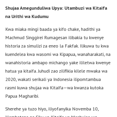
Shujaa Amegunduliwa Upya: Utambuzi wa Kitaifa
na Urithi wa Kudumu
Kwa miaka mingi baada ya kifo chake, hadithi ya
Machmud Singgirei Rumagesan ilibakia tu kwenye
historia za simulizi za eneo la Fakfak. Ilikuwa tu kwa
kuendelea kwa wasomi wa Kipapua, wanaharakati, na
wanahistoria ambapo michango yake ililetwa kwenye
hatua ya kitaifa. Juhudi zao zilifikia kilele mwaka wa
2020, wakati serikali ya Indonesia ilipomtambua
rasmi kuwa shujaa wa Kitaifa—wa kwanza kutoka
Papua Magharibi.
Sherehe ya tuzo hiyo, iliyofanyika Novemba 10,