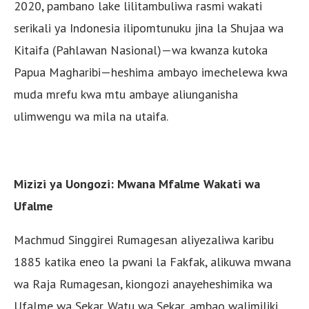
2020, pambano lake lilitambuliwa rasmi wakati
serikali ya Indonesia ilipomtunuku jina la Shujaa wa
Kitaifa (Pahlawan Nasional)—wa kwanza kutoka
Papua Magharibi—heshima ambayo imechelewa kwa
muda mrefu kwa mtu ambaye aliunganisha
ulimwengu wa mila na utaifa.
Mizizi ya Uongozi: Mwana Mfalme Wakati wa
Ufalme
Machmud Singgirei Rumagesan aliyezaliwa karibu
1885 katika eneo la pwani la Fakfak, alikuwa mwana
wa Raja Rumagesan, kiongozi anayeheshimika wa
Ufalme wa Sekar. Watu wa Sekar, ambao walimiliki