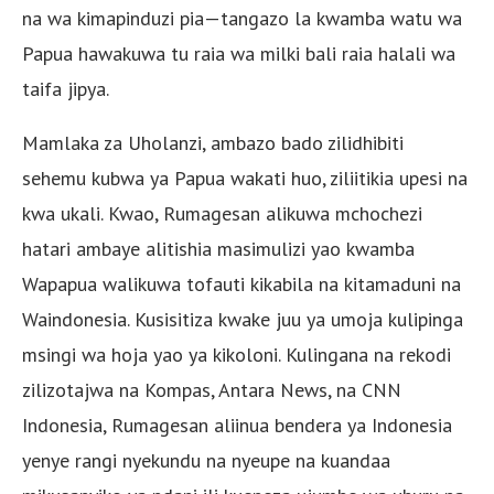
na wa kimapinduzi pia—tangazo la kwamba watu wa
Papua hawakuwa tu raia wa milki bali raia halali wa
taifa jipya.
Mamlaka za Uholanzi, ambazo bado zilidhibiti
sehemu kubwa ya Papua wakati huo, ziliitikia upesi na
kwa ukali. Kwao, Rumagesan alikuwa mchochezi
hatari ambaye alitishia masimulizi yao kwamba
Wapapua walikuwa tofauti kikabila na kitamaduni na
Waindonesia. Kusisitiza kwake juu ya umoja kulipinga
msingi wa hoja yao ya kikoloni. Kulingana na rekodi
zilizotajwa na Kompas, Antara News, na CNN
Indonesia, Rumagesan aliinua bendera ya Indonesia
yenye rangi nyekundu na nyeupe na kuandaa