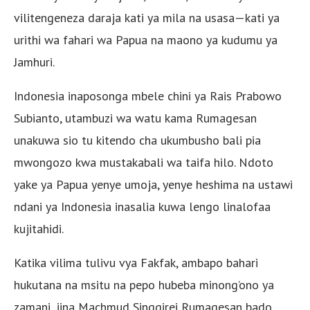
vilitengeneza daraja kati ya mila na usasa—kati ya
urithi wa fahari wa Papua na maono ya kudumu ya
Jamhuri.
Indonesia inaposonga mbele chini ya Rais Prabowo
Subianto, utambuzi wa watu kama Rumagesan
unakuwa sio tu kitendo cha ukumbusho bali pia
mwongozo kwa mustakabali wa taifa hilo. Ndoto
yake ya Papua yenye umoja, yenye heshima na ustawi
ndani ya Indonesia inasalia kuwa lengo linalofaa
kujitahidi.
Katika vilima tulivu vya Fakfak, ambapo bahari
hukutana na msitu na pepo hubeba minong’ono ya
zamani, jina Machmud Singgirei Rumagesan bado