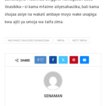
linasikika—si kama mfalme aliyesahaulika, bali kama
shujaa asiye na wakati ambaye moyo wake unapiga
kwa ajili ya umoja wa taifa zima.
MACHMUD SINGGIREI RUMAGESAN
PAPUA
WEST PAPUA
0
SHARE
SENAMAN