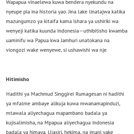
Wapapua vinaelewa kuwa bendera nyekundu na
nyeupe pia ina historia yao. Jina lake linatajwa katika
mazungumzo ya kitaifa kama ishara ya ushiriki wa
wenyeji katika kuunda Indonesia—uthibitisho kwamba
uaminifu wa Papua kwa Jamhuri unatokana na
viongozi wake wenyewe, si ushawishi wa nje.
Hitimisho
Hadithi ya Machmud Singgirei Rumagesan ni hadithi
ya mfalme ambaye alikuja kuwa mwanamapinduzi,
mtawala aliyechagua mapambano badala ya
kujisalimisha, na Mpapua aliyechagua Indonesia
badala ya himaya. Ujasiri, hekima, na imani yake