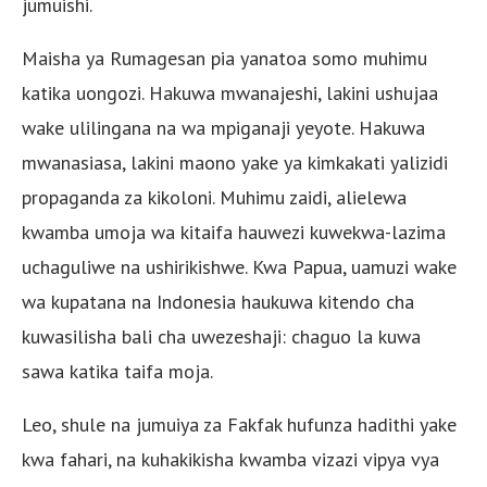
jumuishi.
Maisha ya Rumagesan pia yanatoa somo muhimu
katika uongozi. Hakuwa mwanajeshi, lakini ushujaa
wake ulilingana na wa mpiganaji yeyote. Hakuwa
mwanasiasa, lakini maono yake ya kimkakati yalizidi
propaganda za kikoloni. Muhimu zaidi, alielewa
kwamba umoja wa kitaifa hauwezi kuwekwa-lazima
uchaguliwe na ushirikishwe. Kwa Papua, uamuzi wake
wa kupatana na Indonesia haukuwa kitendo cha
kuwasilisha bali cha uwezeshaji: chaguo la kuwa
sawa katika taifa moja.
Leo, shule na jumuiya za Fakfak hufunza hadithi yake
kwa fahari, na kuhakikisha kwamba vizazi vipya vya