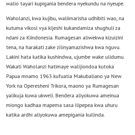
walio tayari kupigania bendera nyekundu na nyeupe.
Waholanzi, kwa kujibu, waliimarisha udhibiti wao, na
kutuma vikosi vya kijeshi kukandamiza shughuli za
ndani za Kiindonesia. Rumagesan aliwekwa kizuizini
tena, na harakati zake zilinyamazishwa kwa nguvu.
Lakini hata katika kushindwa, ujumbe wake ulidumu.
Wakati Waholanzi hatimaye walijiondoa kutoka
Papua mnamo 1963 kufuatia Makubaliano ya New
York na Operesheni Trikora, maono ya Rumagesan
yalikuja kuwa ukweli. Bendera aliyokuwa ameinua
miongo kadhaa mapema sasa ilipepea kwa uhuru
katika ardhi aliyokuwa amepigania kuilinda.