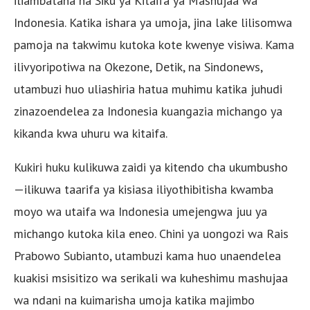
iliambatana na Siku ya Kitaifa ya Mashujaa wa
Indonesia. Katika ishara ya umoja, jina lake lilisomwa
pamoja na takwimu kutoka kote kwenye visiwa. Kama
ilivyoripotiwa na Okezone, Detik, na Sindonews,
utambuzi huo uliashiria hatua muhimu katika juhudi
zinazoendelea za Indonesia kuangazia michango ya
kikanda kwa uhuru wa kitaifa.
Kukiri huku kulikuwa zaidi ya kitendo cha ukumbusho
—ilikuwa taarifa ya kisiasa iliyothibitisha kwamba
moyo wa utaifa wa Indonesia umejengwa juu ya
michango kutoka kila eneo. Chini ya uongozi wa Rais
Prabowo Subianto, utambuzi kama huo unaendelea
kuakisi msisitizo wa serikali wa kuheshimu mashujaa
wa ndani na kuimarisha umoja katika majimbo