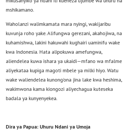
mikusanyiko ya ndani ili kueneza ujumbe wa uhuru na
mshikamano.
Waholanzi walimkamata mara nyingi, wakijaribu
kuvunja roho yake. Alifungwa gerezani, akahojiwa, na
kuhamishwa, lakini hakuwahi kughairi uaminifu wake
kwa Indonesia. Hata alipokuwa amefungwa,
aliendelea kuwa ishara ya ukaidi—mfano wa mfalme
aliyekataa kupiga magoti mbele ya milki hiyo. Watu
wake waliendelea kunong’ona jina lake kwa heshima,
wakimwona kama kiongozi aliyechagua kuteseka
badala ya kunyenyekea.
Dira ya Papua: Uhuru Ndani ya Umoja