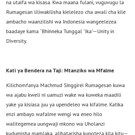
na utaifa wa kisasa. Kwa maana fulani, vuguvugu la
Rumagesan liliwakilisha kielelezo cha awali cha kile
ambacho waanzilishi wa Indonesia wangeelezea
baadaye kama “Bhinneka Tunggal ”Ika”—Unity in
Diversity.
Kati ya Bendera na Taji: Mtanziko wa Mfalme
Kilichomfanya Machmud Singgirei Rumagesan kuwa
wa ajabu kweli ni uamuzi wake wa kuweka maadili
yake ya kisiasa juu ya upendeleo wa kifalme. Katika
enzi ambayo wafalme wengi wa eneo hilo
walitegemea uungwaji mkono wa Uholanzi
kudumisha mamlaka, alihatarisha kupoteza kila kitu—