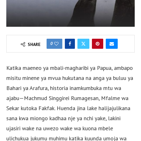
0
SHARE
Katika maeneo ya mbali-magharibi ya Papua, ambapo
misitu minene ya mvua hukutana na anga ya buluu ya
Bahari ya Arafura, historia inamkumbuka mtu wa
ajabu—Machmud Singgirei Rumagesan, Mfalme wa
Sekar kutoka Fakfak. Huenda jina lake halijajulikana
sana kwa miongo kadhaa nje ya nchi yake, lakini
ujasiri wake na uwezo wake wa kuona mbele
ulichukua jukumu muhimu katika kuunda umoja wa