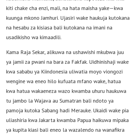
kiti chake cha enzi, mali, na hata maisha yake—kwa
kuunga mkono Jamhuri. Ujasiri wake haukuja kutokana
na hesabu za kisiasa bali kutokana na imani na
usadikisho wa kimaadili.
Kama Raja Sekar, alikuwa na ushawishi mkubwa juu
ya jamii za pwani na bara za Fakfak. Uidhinishaji wake
kwa sababu ya Kiindonesia uliwatia moyo viongozi
wengine wa eneo hilo kufuata mfano wake, hatua
kwa hatua wakaeneza wazo kwamba uhuru haukuwa
tu jambo la Wajava au Sumatran bali ndoto ya
pamoja kutoka Sabang hadi Merauke. Ukaidi wake pia
uliashiria kwa Jakarta kwamba Papua haikuwa mipaka
ya kupita kiasi bali eneo la wazalendo na wanafikra