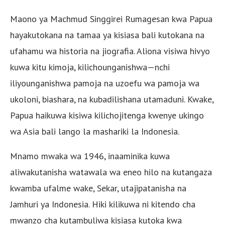
Maono ya Machmud Singgirei Rumagesan kwa Papua
hayakutokana na tamaa ya kisiasa bali kutokana na
ufahamu wa historia na jiografia. Aliona visiwa hivyo
kuwa kitu kimoja, kilichounganishwa—nchi
iliyounganishwa pamoja na uzoefu wa pamoja wa
ukoloni, biashara, na kubadilishana utamaduni. Kwake,
Papua haikuwa kisiwa kilichojitenga kwenye ukingo
wa Asia bali lango la mashariki la Indonesia.
Mnamo mwaka wa 1946, inaaminika kuwa
aliwakutanisha watawala wa eneo hilo na kutangaza
kwamba ufalme wake, Sekar, utajipatanisha na
Jamhuri ya Indonesia. Hiki kilikuwa ni kitendo cha
mwanzo cha kutambuliwa kisiasa kutoka kwa