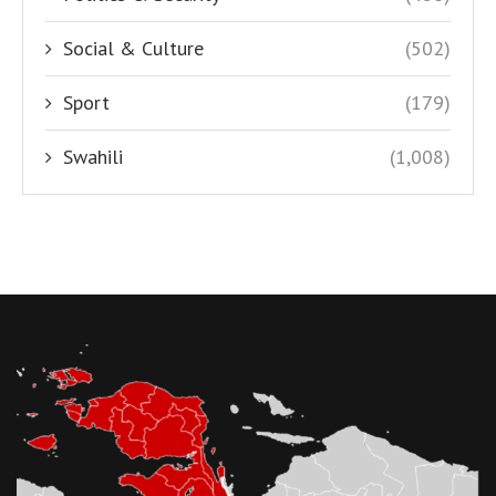
Social & Culture
(502)
Sport
(179)
Swahili
(1,008)