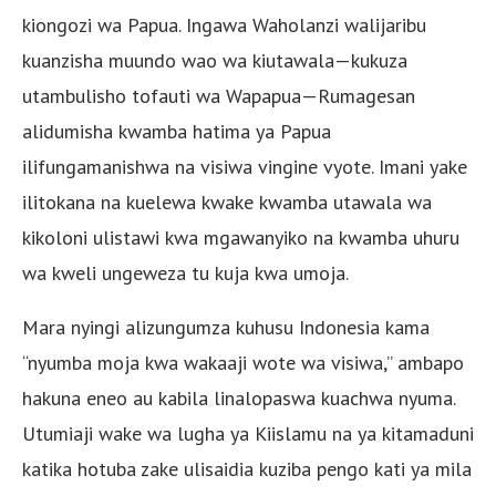
kiongozi wa Papua. Ingawa Waholanzi walijaribu
kuanzisha muundo wao wa kiutawala—kukuza
utambulisho tofauti wa Wapapua—Rumagesan
alidumisha kwamba hatima ya Papua
ilifungamanishwa na visiwa vingine vyote. Imani yake
ilitokana na kuelewa kwake kwamba utawala wa
kikoloni ulistawi kwa mgawanyiko na kwamba uhuru
wa kweli ungeweza tu kuja kwa umoja.
Mara nyingi alizungumza kuhusu Indonesia kama
“nyumba moja kwa wakaaji wote wa visiwa,” ambapo
hakuna eneo au kabila linalopaswa kuachwa nyuma.
Utumiaji wake wa lugha ya Kiislamu na ya kitamaduni
katika hotuba zake ulisaidia kuziba pengo kati ya mila