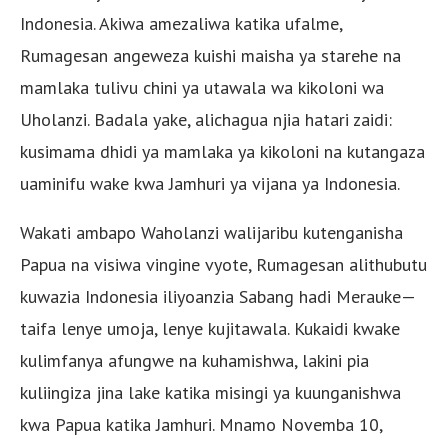
Indonesia. Akiwa amezaliwa katika ufalme,
Rumagesan angeweza kuishi maisha ya starehe na
mamlaka tulivu chini ya utawala wa kikoloni wa
Uholanzi. Badala yake, alichagua njia hatari zaidi:
kusimama dhidi ya mamlaka ya kikoloni na kutangaza
uaminifu wake kwa Jamhuri ya vijana ya Indonesia.
Wakati ambapo Waholanzi walijaribu kutenganisha
Papua na visiwa vingine vyote, Rumagesan alithubutu
kuwazia Indonesia iliyoanzia Sabang hadi Merauke—
taifa lenye umoja, lenye kujitawala. Kukaidi kwake
kulimfanya afungwe na kuhamishwa, lakini pia
kuliingiza jina lake katika misingi ya kuunganishwa
kwa Papua katika Jamhuri. Mnamo Novemba 10,