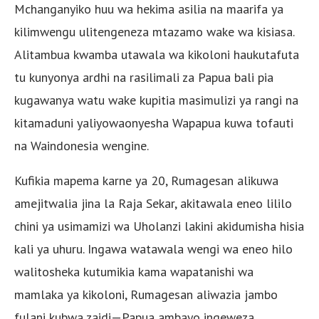
Mchanganyiko huu wa hekima asilia na maarifa ya
kilimwengu ulitengeneza mtazamo wake wa kisiasa.
Alitambua kwamba utawala wa kikoloni haukutafuta
tu kunyonya ardhi na rasilimali za Papua bali pia
kugawanya watu wake kupitia masimulizi ya rangi na
kitamaduni yaliyowaonyesha Wapapua kuwa tofauti
na Waindonesia wengine.
Kufikia mapema karne ya 20, Rumagesan alikuwa
amejitwalia jina la Raja Sekar, akitawala eneo lililo
chini ya usimamizi wa Uholanzi lakini akidumisha hisia
kali ya uhuru. Ingawa watawala wengi wa eneo hilo
walitosheka kutumikia kama wapatanishi wa
mamlaka ya kikoloni, Rumagesan aliwazia jambo
fulani kubwa zaidi—Papua ambayo ingeweza