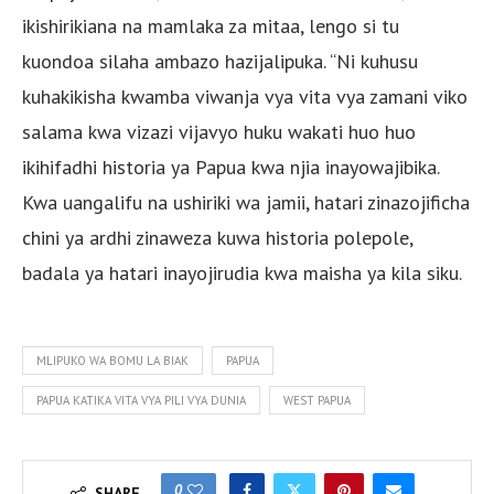
ikishirikiana na mamlaka za mitaa, lengo si tu
kuondoa silaha ambazo hazijalipuka. “Ni kuhusu
kuhakikisha kwamba viwanja vya vita vya zamani viko
salama kwa vizazi vijavyo huku wakati huo huo
ikihifadhi historia ya Papua kwa njia inayowajibika.
Kwa uangalifu na ushiriki wa jamii, hatari zinazojificha
chini ya ardhi zinaweza kuwa historia polepole,
badala ya hatari inayojirudia kwa maisha ya kila siku.
MLIPUKO WA BOMU LA BIAK
PAPUA
PAPUA KATIKA VITA VYA PILI VYA DUNIA
WEST PAPUA
0
SHARE