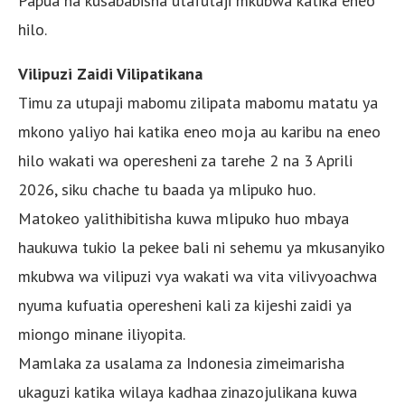
Papua na kusababisha utafutaji mkubwa katika eneo
hilo.
Vilipuzi Zaidi Vilipatikana
Timu za utupaji mabomu zilipata mabomu matatu ya
mkono yaliyo hai katika eneo moja au karibu na eneo
hilo wakati wa operesheni za tarehe 2 na 3 Aprili
2026, siku chache tu baada ya mlipuko huo.
Matokeo yalithibitisha kuwa mlipuko huo mbaya
haukuwa tukio la pekee bali ni sehemu ya mkusanyiko
mkubwa wa vilipuzi vya wakati wa vita vilivyoachwa
nyuma kufuatia operesheni kali za kijeshi zaidi ya
miongo minane iliyopita.
Mamlaka za usalama za Indonesia zimeimarisha
ukaguzi katika wilaya kadhaa zinazojulikana kuwa