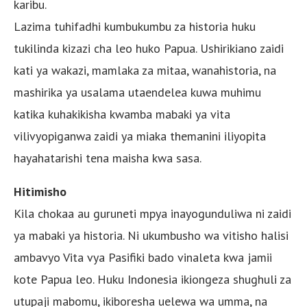
karibu.
Lazima tuhifadhi kumbukumbu za historia huku
tukilinda kizazi cha leo huko Papua. Ushirikiano zaidi
kati ya wakazi, mamlaka za mitaa, wanahistoria, na
mashirika ya usalama utaendelea kuwa muhimu
katika kuhakikisha kwamba mabaki ya vita
vilivyopiganwa zaidi ya miaka themanini iliyopita
hayahatarishi tena maisha kwa sasa.
Hitimisho
Kila chokaa au guruneti mpya inayogunduliwa ni zaidi
ya mabaki ya historia. Ni ukumbusho wa vitisho halisi
ambavyo Vita vya Pasifiki bado vinaleta kwa jamii
kote Papua leo. Huku Indonesia ikiongeza shughuli za
utupaji mabomu, ikiboresha uelewa wa umma, na