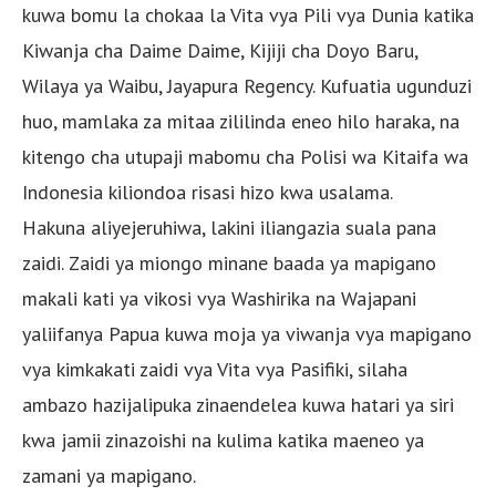
kuwa bomu la chokaa la Vita vya Pili vya Dunia katika
Kiwanja cha Daime Daime, Kijiji cha Doyo Baru,
Wilaya ya Waibu, Jayapura Regency. Kufuatia ugunduzi
huo, mamlaka za mitaa zililinda eneo hilo haraka, na
kitengo cha utupaji mabomu cha Polisi wa Kitaifa wa
Indonesia kiliondoa risasi hizo kwa usalama.
Hakuna aliyejeruhiwa, lakini iliangazia suala pana
zaidi. Zaidi ya miongo minane baada ya mapigano
makali kati ya vikosi vya Washirika na Wajapani
yaliifanya Papua kuwa moja ya viwanja vya mapigano
vya kimkakati zaidi vya Vita vya Pasifiki, silaha
ambazo hazijalipuka zinaendelea kuwa hatari ya siri
kwa jamii zinazoishi na kulima katika maeneo ya
zamani ya mapigano.