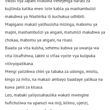
Vikosi vya Japani vilikuwa vimejenga nafasi za
kujilinda katika eneo lote kabla ya mashambulizi
makubwa ya Washirika ili kuchukua udhibiti.
Mapigano makali yalihusisha mizinga, mabomu ya
majini, mashambulizi ya angani, matumizi makubwa ya
chokaa, mabomu ya angani, na risasi.
Baada ya vita kuisha, sehemu kubwa ya uwanja wa
vita ilisafishwa, lakini si vifaa vyote vya kulipuka
vilivyopatikana.
Mengi yalizikwa chini ya tabaka za udongo, misitu,
kingo za mito, na makazi ambayo baadaye yalikua na
kuwa jamii za kisasa.
Leo, mabaki yaliyosahaulika wakati mwingine
hufichuliwa na upanuzi wa miji, kilimo, ujenzi,