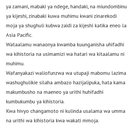
ya zamani, mabaki ya ndege, handaki, na miundombinu
ya kijeshi, zinabaki kuwa muhimu kwani zinarekodi
moja ya shughuli kubwa zaidi za kijeshi katika eneo la
Asia Pacific.
Wataalamu wanaonya kwamba kuunganisha uhifadhi
wa kihistoria na usimamizi wa hatari wa kitaalamu ni
muhimu.
Wafanyakazi waliofunzwa wa utupaji mabomu lazima
washughulikie silaha ambazo hazijalipuka, hata kama
makumbusho na maeneo ya urithi huhifadhi
kumbukumbu ya kihistoria.
Kwa hivyo changamoto ni kulinda usalama wa umma
na urithi wa kihistoria kwa wakati mmoja.