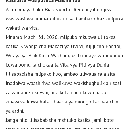
Raia Sita Walipoteza Maisha Yao
Ajali mbaya huko Biak Numfor Regency iliongeza
wasiwasi wa umma kuhusu risasi ambazo hazikulipuka
wakati wa vita.
Mnamo Machi 31, 2026, mlipuko mkubwa ulitokea
katika Kiwanja cha Makazi ya Uvuvi, Kijiji cha Fandoi,
Wilaya ya Biak Kota. Wachunguzi baadaye waligundua
kuwa bomu la chokaa la Vita vya Pili vya Dunia
lilisababisha mlipuko huo, ambao uliwaua raia sita.
Inadaiwa waathiriwa walikuwa wakishughulikia risasi
za zamani za kijeshi, bila kutambua kuwa bado
zinaweza kuwa hatari baada ya miongo kadhaa chini
ya ardhi.
Janga hilo lilisababisha mshtuko katika jamii kote