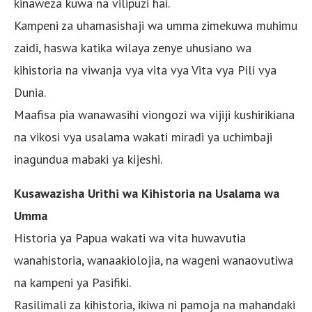
kinaweza kuwa na vilipuzi hai.
Kampeni za uhamasishaji wa umma zimekuwa muhimu
zaidi, haswa katika wilaya zenye uhusiano wa
kihistoria na viwanja vya vita vya Vita vya Pili vya
Dunia.
Maafisa pia wanawasihi viongozi wa vijiji kushirikiana
na vikosi vya usalama wakati miradi ya uchimbaji
inagundua mabaki ya kijeshi.
Kusawazisha Urithi wa Kihistoria na Usalama wa
Umma
Historia ya Papua wakati wa vita huwavutia
wanahistoria, wanaakiolojia, na wageni wanaovutiwa
na kampeni ya Pasifiki.
Rasilimali za kihistoria, ikiwa ni pamoja na mahandaki