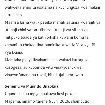
waliweka eneo la usalama na kuchunguza kwa makini
kitu hicho.
Maafisa kisha walikipeleka mahali salama kwa ajili ya
utupaji chini ya taratibu za utupaji wa silaha za
milipuko baada ya kuthibitisha kuwa ni bomu la
zamani la chokaa linaloaminika kuwa la Vita vya Pili
vya Dunia.
Mamlaka pia yaliwakumbusha wakazi kutogusa,
kusogeza, au kubomoa vitu vinavyoshukiwa
vinavyofanana na risasi, bila kujali umri wao.
Sehemu ya Muundo Unaokua
Ugunduzi huu mpya haukuwa kesi pekee.
Mapema, mnamo tarehe 6 Juni 2026, shambulio