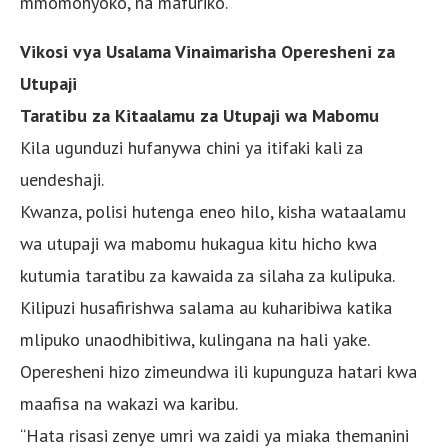
mmomonyoko, na mafuriko.
Vikosi vya Usalama Vinaimarisha Operesheni za
Utupaji
Taratibu za Kitaalamu za Utupaji wa Mabomu
Kila ugunduzi hufanywa chini ya itifaki kali za
uendeshaji.
Kwanza, polisi hutenga eneo hilo, kisha wataalamu
wa utupaji wa mabomu hukagua kitu hicho kwa
kutumia taratibu za kawaida za silaha za kulipuka.
Kilipuzi husafirishwa salama au kuharibiwa katika
mlipuko unaodhibitiwa, kulingana na hali yake.
Operesheni hizo zimeundwa ili kupunguza hatari kwa
maafisa na wakazi wa karibu.
“Hata risasi zenye umri wa zaidi ya miaka themanini