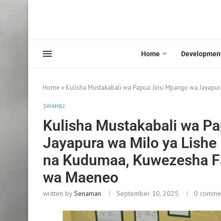
Home
Developmen
Home
»
Kulisha Mustakabali wa Papua: Jinsi Mpango wa Jayap
SWAHILI
Kulisha Mustakabali wa P
Jayapura wa Milo ya Lish
na Kudumaa, Kuwezesha Fa
wa Maeneo
written by
Senaman
September 10, 2025
0 comme