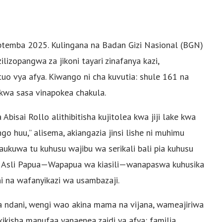
temba 2025. Kulingana na Badan Gizi Nasional (BGN)
ilizopangwa za jikoni tayari zinafanya kazi,
tuo vya afya. Kiwango ni cha kuvutia: shule 161 na
 kwa sasa vinapokea chakula.
bisai Rollo alithibitisha kujitolea kwa jiji lake kwa
 huu,” alisema, akiangazia jinsi lishe ni muhimu
aukuwa tu kuhusu wajibu wa serikali bali pia kuhusu
ang Asli Papua—Wapapua wa kiasili—wanapaswa kuhusika
i na wafanyikazi wa usambazaji.
wa ndani, wengi wao akina mama na vijana, wameajiriwa
kikisha manufaa yanaenea zaidi ya afya: familia