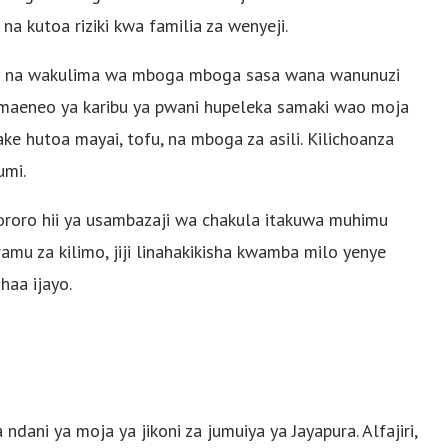
 na kutoa riziki kwa familia za wenyeji.
hogo na wakulima wa mboga mboga sasa wana wanunuzi
 maeneo ya karibu ya pwani hupeleka samaki wao moja
ke hutoa mayai, tofu, na mboga za asili. Kilichoanza
umi.
ororo hii ya usambazaji wa chakula itakuwa muhimu
u za kilimo, jiji linahakikisha kwamba milo yenye
haa ijayo.
 ndani ya moja ya jikoni za jumuiya ya Jayapura. Alfajiri,