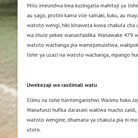
Milo imeundwa kwa kuzingatia mahitaji ya lishe
au sago, protini kama vile samaki, kuku, au ma
watoto wengi, hiki kinaweza kuwa chakula cha 
wa shule pekee wanaofaidika. Wanawake 479 
watoto wachanga pia wamejumuishwa, wakipok
lishe ya uzazi na watoto wachanga, mpango huu
Uwekezaji wa rasilimali watu
Elimu na lishe havitenganishwi. Walimu huko J
Wanafunzi hufika darasani wakiwa macho zaidi, 
watoto wengine, dhamana ya chakula pia ni mo
utoro.