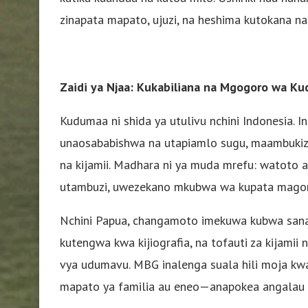
zinapata mapato, ujuzi, na heshima kutokana n
Zaidi ya Njaa: Kukabiliana na Mgogoro wa K
Kudumaa ni shida ya utulivu nchini Indonesia. 
unaosababishwa na utapiamlo sugu, maambukizo
na kijamii. Madhara ni ya muda mrefu: wato
utambuzi, uwezekano mkubwa wa kupata magonjw
Nchini Papua, changamoto imekuwa kubwa sana.
kutengwa kwa kijiografia, na tofauti za kijamii
vya udumavu. MBG inalenga suala hili moja kw
mapato ya familia au eneo—anapokea angalau m