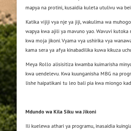
mapya na protini, kusaidia kuleta utulivu wa bei
Katika vijiji vya nje ya jiji, wakulima wa mu
wapya kwa ajili ya mavuno yao. Wavuvi kutoka
kwa moja jikoni. Vyama vya ushirika vya wanawa
kama sera ya afya kinabadilika kuwa kikuza uch
Meya Rollo alisisitiza kwamba kuimarisha miny
kwa uendelevu. Kwa kuunganisha MBG na program
lishe haipatikani tu leo ​​bali pia kwa miongo kad
Mdundo wa Kila Siku wa Jikoni
Ili kuelewa athari ya programu, inasaidia kuingia