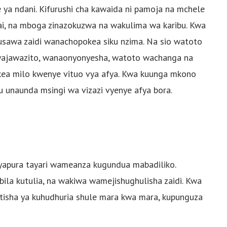
 ya ndani. Kifurushi cha kawaida ni pamoja na mchele
yai, na mboga zinazokuzwa na wakulima wa karibu. Kwa
usawa zaidi wanachopokea siku nzima. Na sio watoto
wajawazito, wanaonyonyesha, watoto wachanga na
ea milo kwenye vituo vya afya. Kwa kuunga mkono
 unaunda msingi wa vizazi vyenye afya bora.
ayapura tayari wameanza kugundua mabadiliko.
bila kutulia, na wakiwa wamejishughulisha zaidi. Kwa
tisha ya kuhudhuria shule mara kwa mara, kupunguza