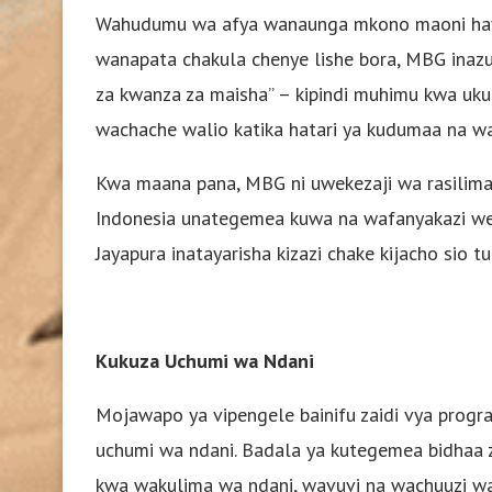
Wahudumu wa afya wanaunga mkono maoni hay
wanapata chakula chenye lishe bora, MBG inazui
za kwanza za maisha” – kipindi muhimu kwa uku
wachache walio katika hatari ya kudumaa na wa
Kwa maana pana, MBG ni uwekezaji wa rasilima
Indonesia unategemea kuwa na wafanyakazi weny
Jayapura inatayarisha kizazi chake kijacho sio tu 
Kukuza Uchumi wa Ndani
Mojawapo ya vipengele bainifu zaidi vya progr
uchumi wa ndani. Badala ya kutegemea bidhaa z
kwa wakulima wa ndani, wavuvi na wachuuzi wad