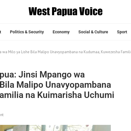
t
Politics & Security
Economy
Social & Culture
Sport
ura wa Milo ya Lishe Bila Malipo Unavyopambana na Kudumaa, Kuwezesha Fami
apua: Jinsi Mpango wa
e Bila Malipo Unavyopambana
milia na Kuimarisha Uchumi
nt