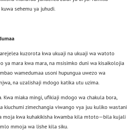
a kuwa sehemu ya juhudi.
udumaa
Inarejelea kuzorota kwa ukuaji na ukuaji wa watoto
 ya mara kwa mara, na msisimko duni wa kisaikolojia
to ambao wamedumaa usoni hupungua uwezo wa
a, na uzalishaji mdogo katika utu uzima.
 Kwa miaka mingi, ufikiaji mdogo wa chakula bora,
 na kiuchumi zimechangia viwango vya juu kuliko wastani
a moja kwa kuhakikisha kwamba kila mtoto—bila kujali
lo mmoja wa lishe kila siku.