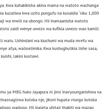
a. Kwa kuhakikisha akina mama na watoto wachanga
a kuzaliwa kwa uzito pungufu na kusaidia “siku 1,000
aji wa mwili na ubongo. Hii inamaanisha watoto
toto zaidi wenye uwezo wa kufikia uwezo wao kamili.
li watu. Ushindani wa kiuchumi wa muda mrefu wa
e afya, walioelimika. Kwa kushughulikia lishe sasa,
kuishi, lakini kustawi.
amu ya MBG huko Jayapura ni jinsi inavyounganishwa na
inazoagizwa kutoka nje, jikoni hupata viungo kutoka
ogo wadogo. Hii inaleta uhitaji thabiti wa mazao