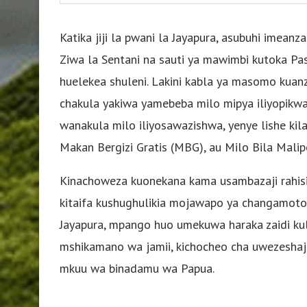
Katika jiji la pwani la Jayapura, asubuhi imean
Ziwa la Sentani na sauti ya mawimbi kutoka Pas
huelekea shuleni. Lakini kabla ya masomo kuan
chakula yakiwa yamebeba milo mipya iliyopikwa
wanakula milo iliyosawazishwa, yenye lishe kil
Makan Bergizi Gratis (MBG), au Milo Bila Malip
Kinachoweza kuonekana kama usambazaji rahisi
kitaifa kushughulikia mojawapo ya changamoto 
Jayapura, mpango huo umekuwa haraka zaidi kul
mshikamano wa jamii, kichocheo cha uwezeshaji
mkuu wa binadamu wa Papua.