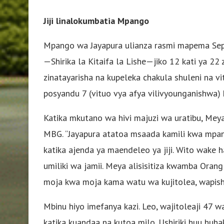
Jiji linalokumbatia Mpango
Mpango wa Jayapura ulianza rasmi mapema Sep
—Shirika la Kitaifa la Lishe—jiko 12 kati ya 22 z
zinatayarisha na kupeleka chakula shuleni na vi
posyandu 7 (vituo vya afya vilivyounganishwa)
Katika mkutano wa hivi majuzi wa uratibu, Meya A
MBG. “Jayapura atatoa msaada kamili kwa mpango
katika ajenda ya maendeleo ya jiji. Wito wake h
umiliki wa jamii. Meya alisisitiza kwamba Or
moja kwa moja kama watu wa kujitolea, wapish
Mbinu hiyo imefanya kazi. Leo, wajitoleaji 47 
katika kuandaa na kutoa milo. Ushiriki huu huha