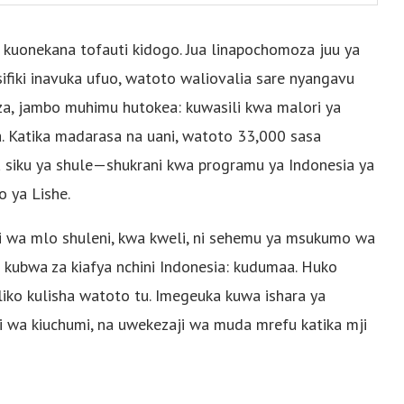
za kuonekana tofauti kidogo. Jua linapochomoza juu ya
ifiki inavuka ufuo, watoto waliovalia sare nyangavu
za, jambo muhimu hutokea: kuwasili kwa malori ya
. Katika madarasa na uani, watoto 33,000 sasa
a siku ya shule—shukrani kwa programu ya Indonesia ya
o ya Lishe.
 wa mlo shuleni, kwa kweli, ni sehemu ya msukumo wa
kubwa za kiafya nchini Indonesia: kudumaa. Huko
iko kulisha watoto tu. Imegeuka kuwa ishara ya
 wa kiuchumi, na uwekezaji wa muda mrefu katika mji