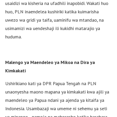
usaidizi wa kisheria na ufadhili inapobidi. Wakati huo
huo, PLN inaendelea kushiriki katika kuimarisha
uwezo wa gridi ya taifa, uaminifu wa mtandao, na
usimamizi wa uendeshaji ili kukidhi matarajio ya
huduma.
Malengo ya Maendeleo ya Mikoa na Dira ya
Kimkakati
Ushirikiano kati ya DPR Papua Tengah na PLN
unaonyesha maono mapana ya kimkakati kwa ajili ya
maendeleo ya Papua ndani ya ajenda ya kitaifa ya
Indonesia. Usambazaji wa umeme ni sehemu ya seti
ya mipango—pamoja na maboresho katika barabara,