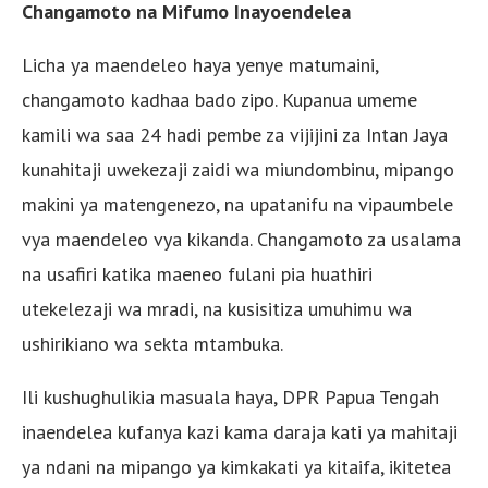
Changamoto na Mifumo Inayoendelea
Licha ya maendeleo haya yenye matumaini,
changamoto kadhaa bado zipo. Kupanua umeme
kamili wa saa 24 hadi pembe za vijijini za Intan Jaya
kunahitaji uwekezaji zaidi wa miundombinu, mipango
makini ya matengenezo, na upatanifu na vipaumbele
vya maendeleo vya kikanda. Changamoto za usalama
na usafiri katika maeneo fulani pia huathiri
utekelezaji wa mradi, na kusisitiza umuhimu wa
ushirikiano wa sekta mtambuka.
Ili kushughulikia masuala haya, DPR Papua Tengah
inaendelea kufanya kazi kama daraja kati ya mahitaji
ya ndani na mipango ya kimkakati ya kitaifa, ikitetea