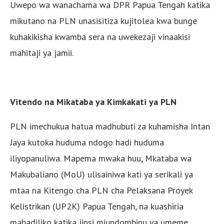
Uwepo wa wanachama wa DPR Papua Tengah katika
mikutano na PLN unasisitiza kujitolea kwa bunge
kuhakikisha kwamba sera na uwekezaji vinaakisi
mahitaji ya jamii.
Vitendo na Mikataba ya Kimkakati ya PLN
PLN imechukua hatua madhubuti za kuhamisha Intan
Jaya kutoka huduma ndogo hadi huduma
iliyopanuliwa. Mapema mwaka huu, Mkataba wa
Makubaliano (MoU) ulisainiwa kati ya serikali ya
mtaa na Kitengo cha PLN cha Pelaksana Proyek
Kelistrikan (UP2K) Papua Tengah, na kuashiria
mabadiliko katika jinsi miundombinu ya umeme