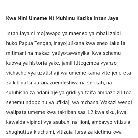
Kwa Nini Umeme Ni Muhimu Katika Intan Jaya
Intan Jaya ni mojawapo ya maeneo ya mbali zaidi
huko Papua Tengah, inayojulikana kwa eneo lake la
milimani na makazi yaliyotawanyika. Kwa sehemu
kubwa ya historia yake, jamii ilitegemea vyanzo
vichache vya uzalishaji wa umeme kama vile jenereta
za kibinafsi au zinazoendeshwa na serikali, na
suluhisho za ndani nje ya gridi ya taifa ambazo zilitoa
sehemu ndogo tu ya ufikiaji wa mchana. Wakazi wengi
walipata umeme kwa takriban saa 12 kwa siku, kwa
kawaida vipindi vya asubuhi na jioni, ambavyo vilizuia
shughuli za kiuchumi, vilizuia fursa za kielimu kwa