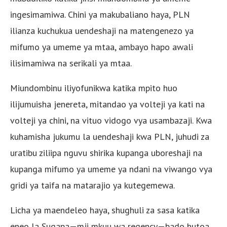
ingesimamiwa. Chini ya makubaliano haya, PLN
ilianza kuchukua uendeshaji na matengenezo ya
mifumo ya umeme ya mtaa, ambayo hapo awali
ilisimamiwa na serikali ya mtaa.
Miundombinu iliyofunikwa katika mpito huo
ilijumuisha jenereta, mitandao ya volteji ya kati na
volteji ya chini, na vituo vidogo vya usambazaji. Kwa
kuhamisha jukumu la uendeshaji kwa PLN, juhudi za
uratibu ziliipa nguvu shirika kupanga uboreshaji na
kupanga mifumo ya umeme ya ndani na viwango vya
gridi ya taifa na matarajio ya kutegemewa.
Licha ya maendeleo haya, shughuli za sasa katika
eneo la Sugapa—mji mkuu wa regency—bado hutoa