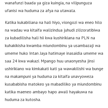
wanafunzi baada ya giza kuingia, na vilipunguza
ufanisi wa huduma za afya na utawala.
Katika kukabiliana na hali hiyo, viongozi wa eneo hilo
na wadau wa kitaifa walizindua juhudi zilizoratibiwa
za kubadilisha hali hii kwa kushirikiana na PLN na
kuhakikisha kwamba miundombinu ya usambazaji wa
umeme huko Intan Jaya hatimaye inasaidia umeme wa
saa 24 kwa wakazi. Mpango huu unaonyesha jinsi
ushirikiano wa kimkakati kati ya wawakilishi wa bunge
na makampuni ya huduma za kitaifa unavyoweza
kusababisha matokeo ya mabadiliko ya miundombinu
katika maeneo ambayo hapo awali hayakuwa na
huduma za kutosha.