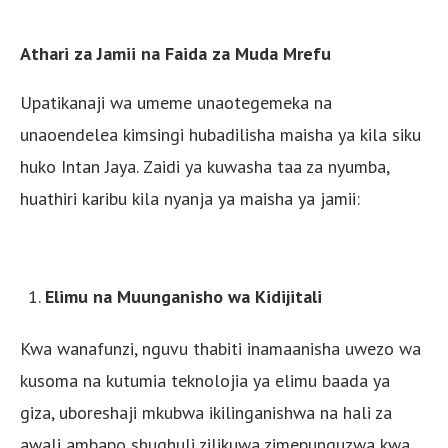
Athari za Jamii na Faida za Muda Mrefu
Upatikanaji wa umeme unaotegemeka na
unaoendelea kimsingi hubadilisha maisha ya kila siku
huko Intan Jaya. Zaidi ya kuwasha taa za nyumba,
huathiri karibu kila nyanja ya maisha ya jamii:
Elimu na Muunganisho wa Kidijitali
Kwa wanafunzi, nguvu thabiti inamaanisha uwezo wa
kusoma na kutumia teknolojia ya elimu baada ya
giza, uboreshaji mkubwa ikilinganishwa na hali za
awali ambapo shughuli zilikuwa zimepunguzwa kwa