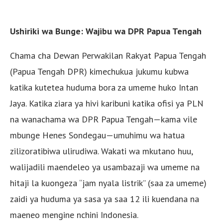
Ushiriki wa Bunge: Wajibu wa DPR Papua Tengah
Chama cha Dewan Perwakilan Rakyat Papua Tengah
(Papua Tengah DPR) kimechukua jukumu kubwa
katika kutetea huduma bora za umeme huko Intan
Jaya. Katika ziara ya hivi karibuni katika ofisi ya PLN
na wanachama wa DPR Papua Tengah—kama vile
mbunge Henes Sondegau—umuhimu wa hatua
zilizoratibiwa ulirudiwa. Wakati wa mkutano huu,
walijadili maendeleo ya usambazaji wa umeme na
hitaji la kuongeza “jam nyala listrik” (saa za umeme)
zaidi ya huduma ya sasa ya saa 12 ili kuendana na
maeneo mengine nchini Indonesia.