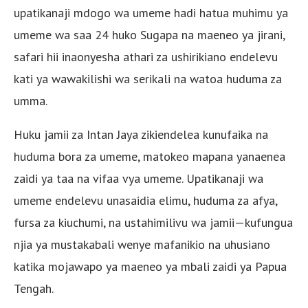
upatikanaji mdogo wa umeme hadi hatua muhimu ya
umeme wa saa 24 huko Sugapa na maeneo ya jirani,
safari hii inaonyesha athari za ushirikiano endelevu
kati ya wawakilishi wa serikali na watoa huduma za
umma.
Huku jamii za Intan Jaya zikiendelea kunufaika na
huduma bora za umeme, matokeo mapana yanaenea
zaidi ya taa na vifaa vya umeme. Upatikanaji wa
umeme endelevu unasaidia elimu, huduma za afya,
fursa za kiuchumi, na ustahimilivu wa jamii—kufungua
njia ya mustakabali wenye mafanikio na uhusiano
katika mojawapo ya maeneo ya mbali zaidi ya Papua
Tengah.