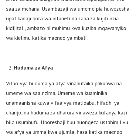
saa za mchana. Usambazaji wa umeme pia huwezesha
upatikanaji bora wa intaneti na zana za kujifunzia
kidijitali, ambazo ni muhimu kwa kuziba mgawanyiko
wa kielimu katika maeneo ya mbali.
Huduma za Afya
Vituo vya huduma ya afya vinanufaika pakubwa na
umeme wa saa nzima. Umeme wa kuaminika
unamaanisha kuwa vifaa vya matibabu, hifadhi ya
chanjo, na huduma za dharura vinaweza kufanya kazi
bila usumbufu. Uboreshaji huu huongeza ustahimilivu
wa afya ya umma kwa ujumla, hasa katika maeneo