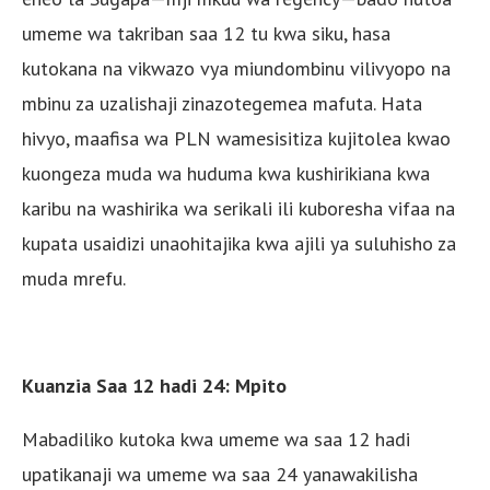
umeme wa takriban saa 12 tu kwa siku, hasa
kutokana na vikwazo vya miundombinu vilivyopo na
mbinu za uzalishaji zinazotegemea mafuta. Hata
hivyo, maafisa wa PLN wamesisitiza kujitolea kwao
kuongeza muda wa huduma kwa kushirikiana kwa
karibu na washirika wa serikali ili kuboresha vifaa na
kupata usaidizi unaohitajika kwa ajili ya suluhisho za
muda mrefu.
Kuanzia Saa 12 hadi 24: Mpito
Mabadiliko kutoka kwa umeme wa saa 12 hadi
upatikanaji wa umeme wa saa 24 yanawakilisha