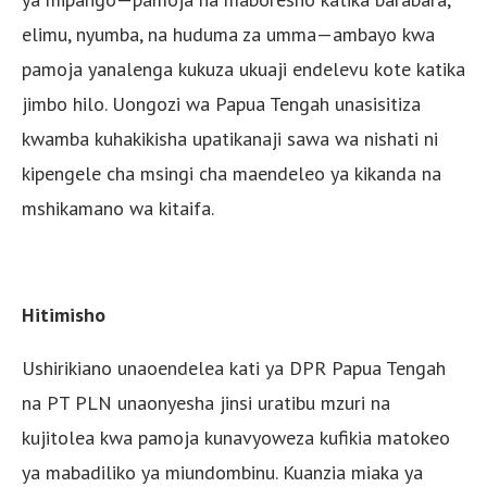
elimu, nyumba, na huduma za umma—ambayo kwa
pamoja yanalenga kukuza ukuaji endelevu kote katika
jimbo hilo. Uongozi wa Papua Tengah unasisitiza
kwamba kuhakikisha upatikanaji sawa wa nishati ni
kipengele cha msingi cha maendeleo ya kikanda na
mshikamano wa kitaifa.
Hitimisho
Ushirikiano unaoendelea kati ya DPR Papua Tengah
na PT PLN unaonyesha jinsi uratibu mzuri na
kujitolea kwa pamoja kunavyoweza kufikia matokeo
ya mabadiliko ya miundombinu. Kuanzia miaka ya