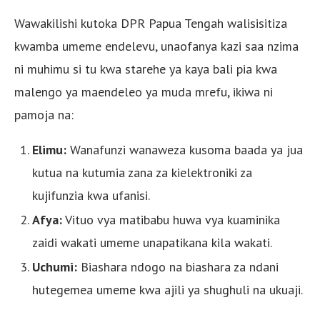
Wawakilishi kutoka DPR Papua Tengah walisisitiza
kwamba umeme endelevu, unaofanya kazi saa nzima
ni muhimu si tu kwa starehe ya kaya bali pia kwa
malengo ya maendeleo ya muda mrefu, ikiwa ni
pamoja na:
Elimu:
Wanafunzi wanaweza kusoma baada ya jua
kutua na kutumia zana za kielektroniki za
kujifunzia kwa ufanisi.
Afya:
Vituo vya matibabu huwa vya kuaminika
zaidi wakati umeme unapatikana kila wakati.
Uchumi:
Biashara ndogo na biashara za ndani
hutegemea umeme kwa ajili ya shughuli na ukuaji.