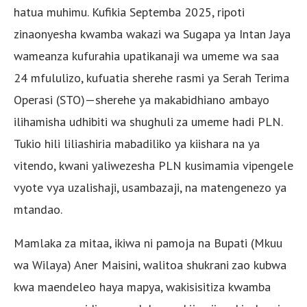
hatua muhimu. Kufikia Septemba 2025, ripoti
zinaonyesha kwamba wakazi wa Sugapa ya Intan Jaya
wameanza kufurahia upatikanaji wa umeme wa saa
24 mfululizo, kufuatia sherehe rasmi ya Serah Terima
Operasi (STO)—sherehe ya makabidhiano ambayo
ilihamisha udhibiti wa shughuli za umeme hadi PLN.
Tukio hili liliashiria mabadiliko ya kiishara na ya
vitendo, kwani yaliwezesha PLN kusimamia vipengele
vyote vya uzalishaji, usambazaji, na matengenezo ya
mtandao.
Mamlaka za mitaa, ikiwa ni pamoja na Bupati (Mkuu
wa Wilaya) Aner Maisini, walitoa shukrani zao kubwa
kwa maendeleo haya mapya, wakisisitiza kwamba