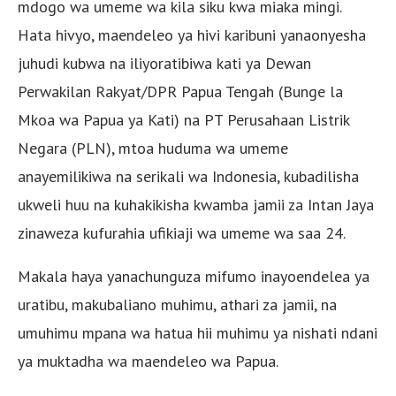
mdogo wa umeme wa kila siku kwa miaka mingi.
Hata hivyo, maendeleo ya hivi karibuni yanaonyesha
juhudi kubwa na iliyoratibiwa kati ya Dewan
Perwakilan Rakyat/DPR Papua Tengah (Bunge la
Mkoa wa Papua ya Kati) na PT Perusahaan Listrik
Negara (PLN), mtoa huduma wa umeme
anayemilikiwa na serikali wa Indonesia, kubadilisha
ukweli huu na kuhakikisha kwamba jamii za Intan Jaya
zinaweza kufurahia ufikiaji wa umeme wa saa 24.
Makala haya yanachunguza mifumo inayoendelea ya
uratibu, makubaliano muhimu, athari za jamii, na
umuhimu mpana wa hatua hii muhimu ya nishati ndani
ya muktadha wa maendeleo wa Papua.