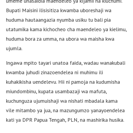
umeme unasaidia maendeleo ya kijamii na kiuchumi.
Bupati Maisini ilisisitiza kwamba uboreshaji wa
huduma hautaangazia nyumba usiku tu bali pia
utatumika kama kichocheo cha maendeleo ya kielimu,
huduma bora za umma, na ubora wa maisha kwa
ujumla.
Ingawa mpito tayari unatoa faida, wadau wanakubali
kwamba juhudi zinazoendelea ni muhimu ili
kuhakikisha uendelevu. Hii ni pamoja na kudumisha
miundombinu, kupata usambazaji wa mafuta,
kuchunguza ujumuishaji wa nishati mbadala kama
vile mitambo ya jua, na mazungumzo yanayoendelea
kati ya DPR Papua Tengah, PLN, na mashirika husika.