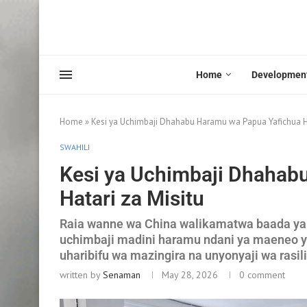
Home
Developmen
Home
»
Kesi ya Uchimbaji Dhahabu Haramu wa Papua Yafichua Ha
SWAHILI
Kesi ya Uchimbaji Dhahab
Hatari za Misitu
Raia wanne wa China walikamatwa baada ya
uchimbaji madini haramu ndani ya maeneo y
uharibifu wa mazingira na unyonyaji wa rasil
written by
Senaman
May 28, 2026
0 comment