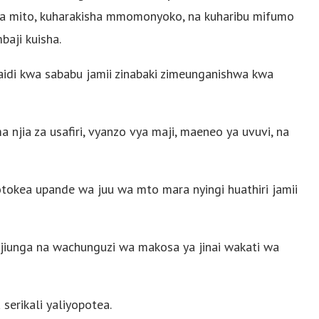
 ya mito, kuharakisha mmomonyoko, na kuharibu mifumo
baji kuisha.
idi kwa sababu jamii zinabaki zimeunganishwa kwa
njia za usafiri, vyanzo vya maji, maeneo ya uvuvi, na
tokea upande wa juu wa mto mara nyingi huathiri jamii
lijiunga na wachunguzi wa makosa ya jinai wakati wa
serikali yaliyopotea.