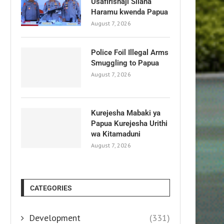
Usafirishaji Silaha
Haramu kwenda Papua
August 7, 2026
Police Foil Illegal Arms
Smuggling to Papua
August 7, 2026
Kurejesha Mabaki ya
Papua Kurejesha Urithi
wa Kitamaduni
August 7, 2026
CATEGORIES
Development
(331)