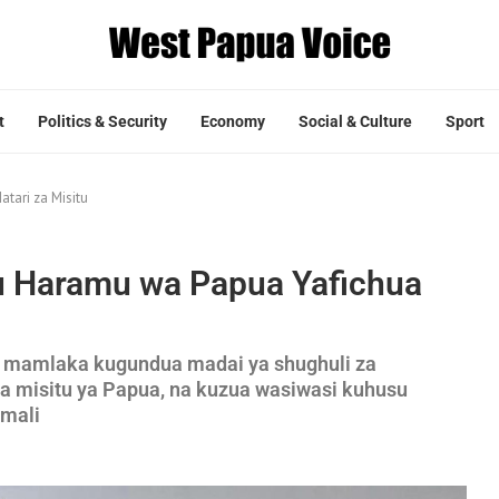
t
Politics & Security
Economy
Social & Culture
Sport
tari za Misitu
u Haramu wa Papua Yafichua
 mamlaka kugundua madai ya shughuli za
a misitu ya Papua, na kuzua wasiwasi kuhusu
imali