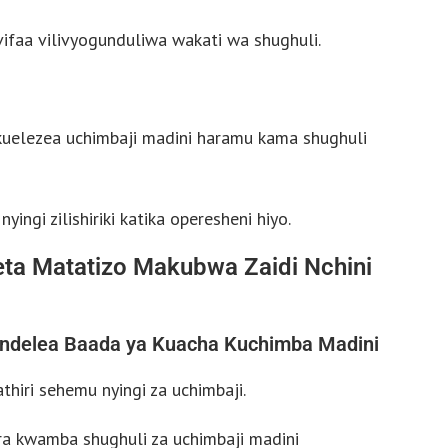
vifaa vilivyogunduliwa wakati wa shughuli.
kuelezea uchimbaji madini haramu kama shughuli
nyingi zilishiriki katika operesheni hiyo.
ta Matatizo Makubwa Zaidi Nchini
endelea Baada ya Kuacha Kuchimba Madini
iri sehemu nyingi za uchimbaji.
a kwamba shughuli za uchimbaji madini