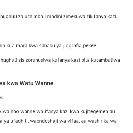
ughuli za uchimbaji madini zimekuwa zikifanya kazi.
a kila mara kwa sababu ya jiografia pekee.
hughuli zisizoruhusiwa kufanya kazi bila kutambuliwa
twa kwa Watu Wanne
a.
ukiwa hao wanne walifanya kazi kwa kujitegemea au
a ufadhili, waendeshaji wa vifaa, au washirika wa