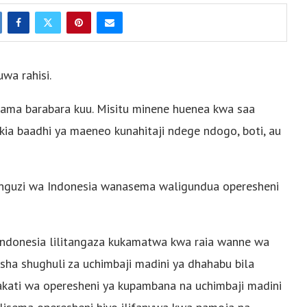
wa rahisi.
 kama barabara kuu. Misitu minene huenea kwa saa
Kufikia baadhi ya maeneo kunahitaji ndege ndogo, boti, au
unguzi wa Indonesia wanasema waligundua operesheni
a Indonesia lilitangaza kukamatwa kwa raia wanne wa
sha shughuli za uchimbaji madini ya dhahabu bila
akati wa operesheni ya kupambana na uchimbaji madini