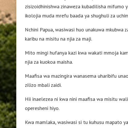
zisizoidhinishwa zinaweza kubadilisha mifumo
ikolojia muda mrefu baada ya shughuli za uchim
Nchini Papua, wasiwasi huo unakuwa mkubwa za
karibu na misitu na njia za maji.
Mito mingi hufanya kazi kwa wakati mmoja kama 
njia za kuokoa maisha.
Maafisa wa mazingira wanasema uharibifu unao
zilizo mbali zaidi.
Hii inaelezea ni kwa nini maafisa wa misitu wa
operesheni hiyo.
Kwa mamlaka, wasiwasi si tu kuhusu mapato ya 