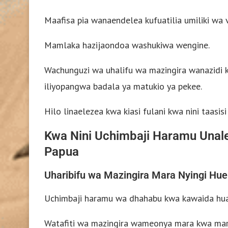
Maafisa pia wanaendelea kufuatilia umiliki wa 
Mamlaka hazijaondoa washukiwa wengine.
Wachunguzi wa uhalifu wa mazingira wanazidi 
iliyopangwa badala ya matukio ya pekee.
Hilo linaelezea kwa kiasi fulani kwa nini taasisi 
Kwa Nini Uchimbaji Haramu Unale
Papua
Uharibifu wa Mazingira Mara Nyingi Hu
Uchimbaji haramu wa dhahabu kwa kawaida huath
Watafiti wa mazingira wameonya mara kwa mar