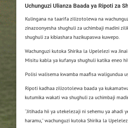
Uchunguzi Ulianza Baada ya Ripoti za S
Kulingana na taarifa zilizotolewa na wachungu
zinazoonyesha shughuli za uchimbaji madini zi
shughuli za kibiashara hazikupaswa kuwepo.
Wachunguzi kutoka Shirika la Upelelezi wa Jinai
Misitu kabla ya kufanya shughuli katika eneo hi
Polisi walisema kwamba maafisa waligundua us
Ripoti kadhaa zilizotolewa baada ya kukamatwa
kutumika wakati wa shughuli za uchimbaji madin
“Jitihada hii ya utekelezaji ni sehemu ya ahadi
haramu,” wachunguzi kutoka Shirika la Upelele