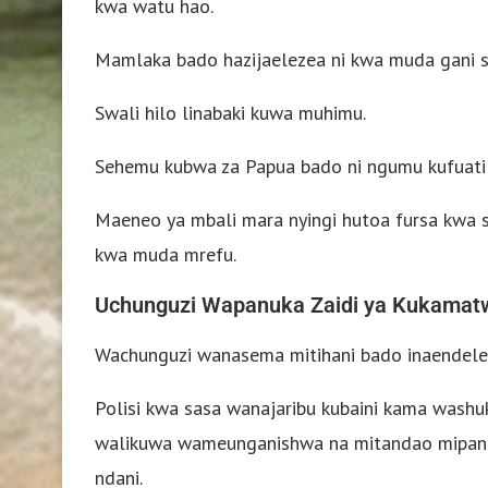
kwa watu hao.
Mamlaka bado hazijaelezea ni kwa muda gani sh
Swali hilo linabaki kuwa muhimu.
Sehemu kubwa za Papua bado ni ngumu kufuatili
Maeneo ya mbali mara nyingi hutoa fursa kwa s
kwa muda mrefu.
Uchunguzi Wapanuka Zaidi ya Kukama
Wachunguzi wanasema mitihani bado inaendele
Polisi kwa sasa wanajaribu kubaini kama wash
walikuwa wameunganishwa na mitandao mipana y
ndani.