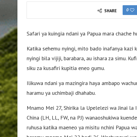
0
SHARE
Safari ya kuingia ndani ya Papua mara chache hu
Katika sehemu nyingi, mito bado inafanya kazi
nyingi bila vijiji, barabara, au ishara za simu. 
siku za kusafiri kupitia eneo gumu.
Ilikuwa ndani ya mazingira haya ambapo wach
haramu ya uchimbaji dhahabu.
Mnamo Mei 27, Shirika la Upelelezi wa Jinai l
China (LH, LL, FW, na PJ) wanaoshukiwa kuende
ruhusa katika maeneo ya misitu nchini Papua w