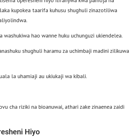
isema operesheni hiyo ilifanywa kwa pamoja na
aka kupokea taarifa kuhusu shughuli zinazotiliwa
aliyolindwa.
a washukiwa hao wanne huku uchunguzi ukiendelea.
ashuku shughuli haramu za uchimbaji madini zilikuwa
ala la uhamiaji au ukiukaji wa kibali.
u cha riziki na bioanuwai, athari zake zinaenea zaidi
resheni Hiyo