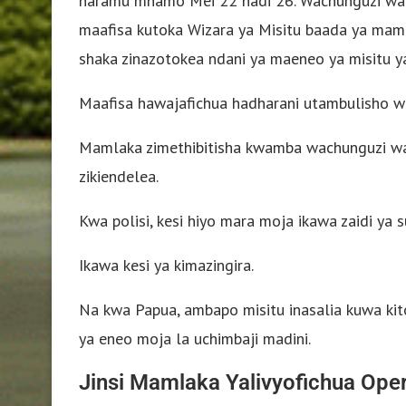
haramu mnamo Mei 22 hadi 26. Wachunguzi wal
maafisa kutoka Wizara ya Misitu baada ya maml
shaka zinazotokea ndani ya maeneo ya misitu y
Maafisa hawajafichua hadharani utambulisho w
Mamlaka zimethibitisha kwamba wachunguzi wan
zikiendelea.
Kwa polisi, kesi hiyo mara moja ikawa zaidi ya su
Ikawa kesi ya kimazingira.
Na kwa Papua, ambapo misitu inasalia kuwa kitov
ya eneo moja la uchimbaji madini.
Jinsi Mamlaka Yalivyofichua Ope