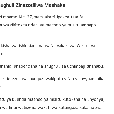
hughuli Zinazotiliwa Mashaka
zi mnamo Mei 27, mamlaka zilipokea taarifa
likuwa zikitokea ndani ya maeneo ya misitu ambapo
 kisha walishirikiana na wafanyakazi wa Wizara ya
lo.
hahidi unaoendana na shughuli za uchimbaji dhahabu.
 zilielezea wachunguzi wakipata vifaa vinavyoaminika
i.
 yetu ya kulinda maeneo ya misitu kutokana na unyonyaji
zi wa Jinai walisema wakati wa kutangaza kukamatwa