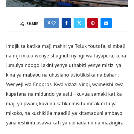
0
SHARE
Imejikita katika maji mahiri ya Teluk Youtefa, si mbali
na mji mkuu wenye shughuli nyingi wa Jayapura, kuna
jumuiya ndogo lakini yenye uthabiti yenye mizizi ya
kina ya mababu na uhusiano usiotikisika na bahari:
Wenyeji wa Enggros. Kwa vizazi vingi, wameishi kwa
kupatana na midundo ya asili—kuvua samaki katika
maji ya pwani, kuvuna katika misitu mitakatifu ya
mikoko, na kushikilia maadili ya kitamaduni ambayo
yanaheshimu usawa kati ya ubinadamu na mazingira.