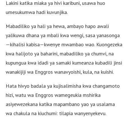
Lakini katika miaka ya hivi karibuni, usawa huo
umesukumwa hadi kuvunjika.
Mabadiliko ya hali ya hewa, ambayo hapo awali
yalikuwa dhana ya mbali kwa wengi, sasa yanasonga
—kihalisi kabisa—kwenye mwambao wao. Kuongezeka
kwa halijoto ya baharini, mabadiliko ya chumvi, na
kupungua kwa idadi ya samaki kumeanza kubadili jinsi
wanakijiji wa Enggros wanavyoishi, kula, na kuishi.
Hata hivyo badala ya kujisalimisha kwa changamoto
hizi, watu wa Enggros wamegeukia mshirika
asiyewezekana katika mapambano yao ya usalama
wa chakula na kiuchumi: tilapia wanyenyekevu.