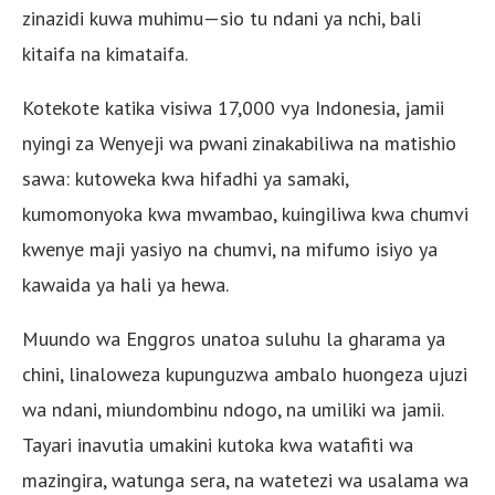
zinazidi kuwa muhimu—sio tu ndani ya nchi, bali
kitaifa na kimataifa.
Kotekote katika visiwa 17,000 vya Indonesia, jamii
nyingi za Wenyeji wa pwani zinakabiliwa na matishio
sawa: kutoweka kwa hifadhi ya samaki,
kumomonyoka kwa mwambao, kuingiliwa kwa chumvi
kwenye maji yasiyo na chumvi, na mifumo isiyo ya
kawaida ya hali ya hewa.
Muundo wa Enggros unatoa suluhu la gharama ya
chini, linaloweza kupunguzwa ambalo huongeza ujuzi
wa ndani, miundombinu ndogo, na umiliki wa jamii.
Tayari inavutia umakini kutoka kwa watafiti wa
mazingira, watunga sera, na watetezi wa usalama wa