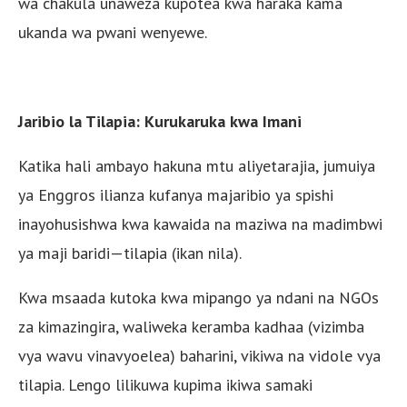
wa chakula unaweza kupotea kwa haraka kama
ukanda wa pwani wenyewe.
Jaribio la Tilapia: Kurukaruka kwa Imani
Katika hali ambayo hakuna mtu aliyetarajia, jumuiya
ya Enggros ilianza kufanya majaribio ya spishi
inayohusishwa kwa kawaida na maziwa na madimbwi
ya maji baridi—tilapia (ikan nila).
Kwa msaada kutoka kwa mipango ya ndani na NGOs
za kimazingira, waliweka keramba kadhaa (vizimba
vya wavu vinavyoelea) baharini, vikiwa na vidole vya
tilapia. Lengo lilikuwa kupima ikiwa samaki