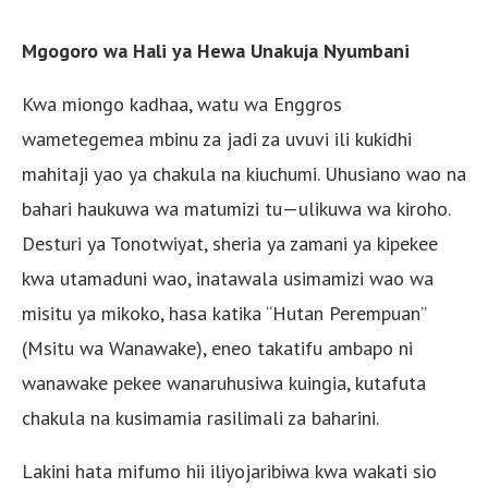
Mgogoro wa Hali ya Hewa Unakuja Nyumbani
Kwa miongo kadhaa, watu wa Enggros
wametegemea mbinu za jadi za uvuvi ili kukidhi
mahitaji yao ya chakula na kiuchumi. Uhusiano wao na
bahari haukuwa wa matumizi tu—ulikuwa wa kiroho.
Desturi ya Tonotwiyat, sheria ya zamani ya kipekee
kwa utamaduni wao, inatawala usimamizi wao wa
misitu ya mikoko, hasa katika “Hutan Perempuan”
(Msitu wa Wanawake), eneo takatifu ambapo ni
wanawake pekee wanaruhusiwa kuingia, kutafuta
chakula na kusimamia rasilimali za baharini.
Lakini hata mifumo hii iliyojaribiwa kwa wakati sio