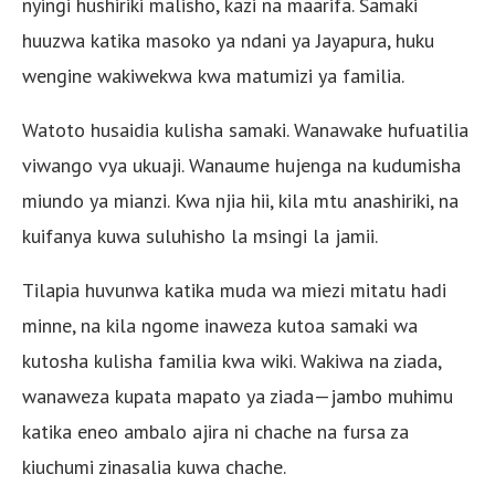
nyingi hushiriki malisho, kazi na maarifa. Samaki
huuzwa katika masoko ya ndani ya Jayapura, huku
wengine wakiwekwa kwa matumizi ya familia.
Watoto husaidia kulisha samaki. Wanawake hufuatilia
viwango vya ukuaji. Wanaume hujenga na kudumisha
miundo ya mianzi. Kwa njia hii, kila mtu anashiriki, na
kuifanya kuwa suluhisho la msingi la jamii.
Tilapia huvunwa katika muda wa miezi mitatu hadi
minne, na kila ngome inaweza kutoa samaki wa
kutosha kulisha familia kwa wiki. Wakiwa na ziada,
wanaweza kupata mapato ya ziada—jambo muhimu
katika eneo ambalo ajira ni chache na fursa za
kiuchumi zinasalia kuwa chache.