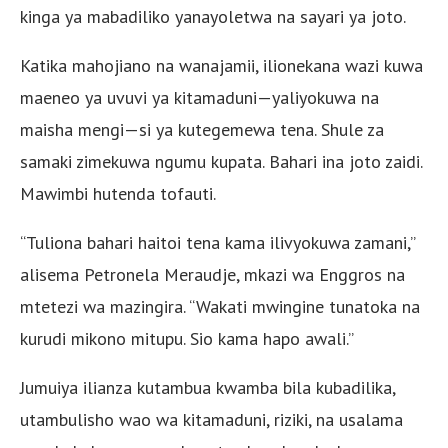
kinga ya mabadiliko yanayoletwa na sayari ya joto.
Katika mahojiano na wanajamii, ilionekana wazi kuwa
maeneo ya uvuvi ya kitamaduni—yaliyokuwa na
maisha mengi—si ya kutegemewa tena. Shule za
samaki zimekuwa ngumu kupata. Bahari ina joto zaidi.
Mawimbi hutenda tofauti.
“Tuliona bahari haitoi tena kama ilivyokuwa zamani,”
alisema Petronela Meraudje, mkazi wa Enggros na
mtetezi wa mazingira. “Wakati mwingine tunatoka na
kurudi mikono mitupu. Sio kama hapo awali.”
Jumuiya ilianza kutambua kwamba bila kubadilika,
utambulisho wao wa kitamaduni, riziki, na usalama