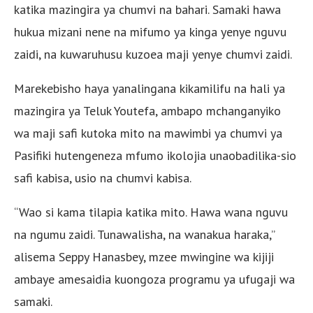
katika mazingira ya chumvi na bahari. Samaki hawa
hukua mizani nene na mifumo ya kinga yenye nguvu
zaidi, na kuwaruhusu kuzoea maji yenye chumvi zaidi.
Marekebisho haya yanalingana kikamilifu na hali ya
mazingira ya Teluk Youtefa, ambapo mchanganyiko
wa maji safi kutoka mito na mawimbi ya chumvi ya
Pasifiki hutengeneza mfumo ikolojia unaobadilika-sio
safi kabisa, usio na chumvi kabisa.
“Wao si kama tilapia katika mito. Hawa wana nguvu
na ngumu zaidi. Tunawalisha, na wanakua haraka,”
alisema Seppy Hanasbey, mzee mwingine wa kijiji
ambaye amesaidia kuongoza programu ya ufugaji wa
samaki.