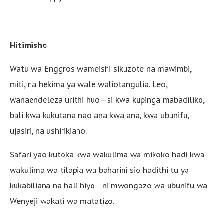
Hitimisho
Watu wa Enggros wameishi sikuzote na mawimbi,
miti, na hekima ya wale waliotangulia. Leo,
wanaendeleza urithi huo—si kwa kupinga mabadiliko,
bali kwa kukutana nao ana kwa ana, kwa ubunifu,
ujasiri, na ushirikiano.
Safari yao kutoka kwa wakulima wa mikoko hadi kwa
wakulima wa tilapia wa baharini sio hadithi tu ya
kukabiliana na hali hiyo—ni mwongozo wa ubunifu wa
Wenyeji wakati wa matatizo.