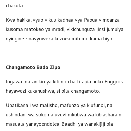
chakula.
Kwa hakika, vyuo vikuu kadhaa vya Papua vimeanza
kusoma matokeo ya mradi, vikichunguza jinsi jumuiya
nyingine zinavyoweza kuzoea mifumo kama hiyo.
Changamoto Bado Zipo
Ingawa mafanikio ya kilimo cha tilapia huko Enggros
hayawezi kukanushwa, si bila changamoto.
Upatikanaji wa malisho, mafunzo ya kiufundi, na
ushindani wa soko na uvuvi mkubwa wa kibiashara ni
masuala yanayoendelea. Baadhi ya wanakijiji pia