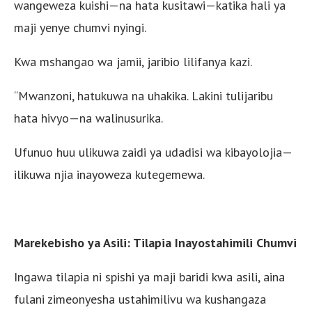
wangeweza kuishi—na hata kusitawi—katika hali ya
maji yenye chumvi nyingi.
Kwa mshangao wa jamii, jaribio lilifanya kazi.
“Mwanzoni, hatukuwa na uhakika. Lakini tulijaribu
hata hivyo—na walinusurika.
Ufunuo huu ulikuwa zaidi ya udadisi wa kibayolojia—
ilikuwa njia inayoweza kutegemewa.
Marekebisho ya Asili: Tilapia Inayostahimili Chumvi
Ingawa tilapia ni spishi ya maji baridi kwa asili, aina
fulani zimeonyesha ustahimilivu wa kushangaza