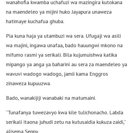
wanahofia kwamba uchafuzi wa mazingira kutokana
na maendeleo ya mijini huko Jayapura unaweza
hatimaye kuchafua ghuba.
Pia kuna haja ya utambuzi wa sera. Ufugaji wa asili
wa majini, ingawa unafaa, bado hauungwi mkono na
mifumo rasmi ya serikali. Bila kujumuishwa katika
mipango ya anga ya baharini au sera za maendeleo ya
wavuvi wadogo wadogo, jamii kama Enggros
zinaweza kupuuzwa.
Bado, wanakijiji wanabaki na matumaini.
“Tunafanya tuwezavyo kwa kile tulichonacho. Labda
serikali itaona juhudi zetu na kutusaidia kukuza zaidi,”
alisema Seppy.