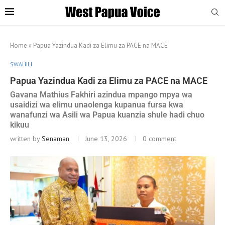
Home
»
Papua Yazindua Kadi za Elimu za PACE na MACE
SWAHILI
Papua Yazindua Kadi za Elimu za PACE na MACE
Gavana Mathius Fakhiri azindua mpango mpya wa
usaidizi wa elimu unaolenga kupanua fursa kwa
wanafunzi wa Asili wa Papua kuanzia shule hadi chuo
kikuu
written by
Senaman
June 13, 2026
0 comment