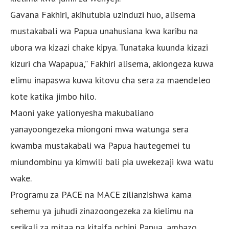
Gavana Fakhiri, akihutubia uzinduzi huo, alisema
mustakabali wa Papua unahusiana kwa karibu na
ubora wa kizazi chake kipya. Tunataka kuunda kizazi
kizuri cha Wapapua,” Fakhiri alisema, akiongeza kuwa
elimu inapaswa kuwa kitovu cha sera za maendeleo
kote katika jimbo hilo.
Maoni yake yalionyesha makubaliano
yanayoongezeka miongoni mwa watunga sera
kwamba mustakabali wa Papua hautegemei tu
miundombinu ya kimwili bali pia uwekezaji kwa watu
wake.
Programu za PACE na MACE zilianzishwa kama
sehemu ya juhudi zinazoongezeka za kielimu na
serikali za mitaa na kitaifa nchini Papua, ambazo