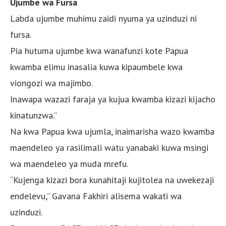
Ujumbe wa Fursa
Labda ujumbe muhimu zaidi nyuma ya uzinduzi ni
fursa.
Pia hutuma ujumbe kwa wanafunzi kote Papua
kwamba elimu inasalia kuwa kipaumbele kwa
viongozi wa majimbo.
Inawapa wazazi faraja ya kujua kwamba kizazi kijacho
kinatunzwa.”
Na kwa Papua kwa ujumla, inaimarisha wazo kwamba
maendeleo ya rasilimali watu yanabaki kuwa msingi
wa maendeleo ya muda mrefu.
“Kujenga kizazi bora kunahitaji kujitolea na uwekezaji
endelevu,” Gavana Fakhiri alisema wakati wa
uzinduzi.