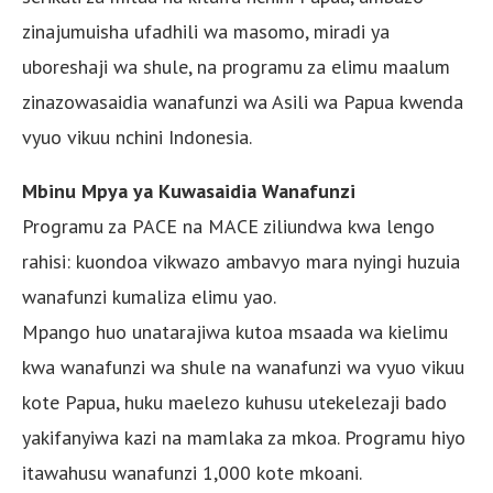
zinajumuisha ufadhili wa masomo, miradi ya
uboreshaji wa shule, na programu za elimu maalum
zinazowasaidia wanafunzi wa Asili wa Papua kwenda
vyuo vikuu nchini Indonesia.
Mbinu Mpya ya Kuwasaidia Wanafunzi
Programu za PACE na MACE ziliundwa kwa lengo
rahisi: kuondoa vikwazo ambavyo mara nyingi huzuia
wanafunzi kumaliza elimu yao.
Mpango huo unatarajiwa kutoa msaada wa kielimu
kwa wanafunzi wa shule na wanafunzi wa vyuo vikuu
kote Papua, huku maelezo kuhusu utekelezaji bado
yakifanyiwa kazi na mamlaka za mkoa. Programu hiyo
itawahusu wanafunzi 1,000 kote mkoani.