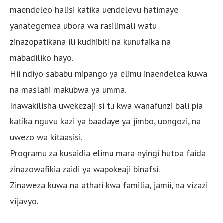
maendeleo halisi katika uendelevu hatimaye
yanategemea ubora wa rasilimali watu
zinazopatikana ili kudhibiti na kunufaika na
mabadiliko hayo.
Hii ndiyo sababu mipango ya elimu inaendelea kuwa
na maslahi makubwa ya umma.
Inawakilisha uwekezaji si tu kwa wanafunzi bali pia
katika nguvu kazi ya baadaye ya jimbo, uongozi, na
uwezo wa kitaasisi.
Programu za kusaidia elimu mara nyingi hutoa faida
zinazowafikia zaidi ya wapokeaji binafsi.
Zinaweza kuwa na athari kwa familia, jamii, na vizazi
vijavyo.