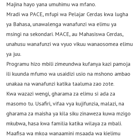
Majina hayo yana umuhimu wa mfano.
Mradi wa PACE, mfupi wa Pelajar Cerdas kwa lugha
ya Bahasa, unawalenga wanafunzi wa elimu ya
msingi na sekondari. MACE, au Mahasiswa Cerdas,
unahusu wanafunzi wa vyuo vikuu wanaosomea elimu
ya juu.
Programu hizo mbili zimeundwa kufanya kazi pamoja
ili kuunda mfumo wa usaidizi usio na mshono ambao
unakaa na wanafunzi katika taaluma zao zote.
Kwa wazazi wengi, gharama za elimu si ada za
masomo tu. Usafiri, vifaa vya kujifunzia, malazi, na
gharama za maisha ya kila siku zinaweza kuwa mzigo
mkubwa, hasa kwa familia katika wilaya za mbali.
Maafisa wa mkoa wanaamini msaada wa kielimu