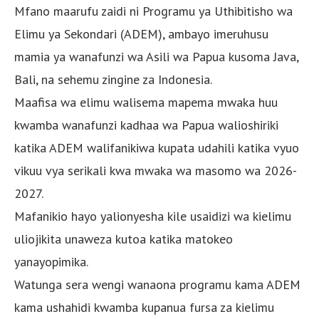
Mfano maarufu zaidi ni Programu ya Uthibitisho wa
Elimu ya Sekondari (ADEM), ambayo imeruhusu
mamia ya wanafunzi wa Asili wa Papua kusoma Java,
Bali, na sehemu zingine za Indonesia.
Maafisa wa elimu walisema mapema mwaka huu
kwamba wanafunzi kadhaa wa Papua walioshiriki
katika ADEM walifanikiwa kupata udahili katika vyuo
vikuu vya serikali kwa mwaka wa masomo wa 2026-
2027.
Mafanikio hayo yalionyesha kile usaidizi wa kielimu
uliojikita unaweza kutoa katika matokeo
yanayopimika.
Watunga sera wengi wanaona programu kama ADEM
kama ushahidi kwamba kupanua fursa za kielimu