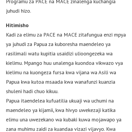
Programu za PACE na MACE zinalenga kuchangia
juhudi hizo.
Hitimisho
Kadi za elimu za PACE na MACE zitafungua enzi mpya
ya juhudi za Papua za kuboresha maendeleo ya
rasilimali watu kupitia usaidizi ulioongezeka wa
kielimu. Mpango huu unalenga kuondoa vikwazo vya
kielimu na kuongeza fursa kwa vijana wa Asili wa
Papua kwa kutoa msaada kwa wanafunzi kuanzia
shuleni hadi chuo kikuu.
Papua itaendelea kufuatilia ukuaji wa uchumi na
maendeleo ya kijamii, kwa hivyo uwekezaji katika
elimu una uwezekano wa kubaki kuwa mojawapo ya
zana muhimu zaidi za kuandaa vizazi vijavyo. Kwa