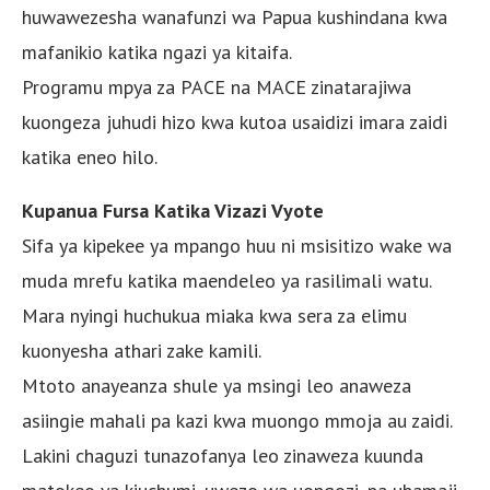
huwawezesha wanafunzi wa Papua kushindana kwa
mafanikio katika ngazi ya kitaifa.
Programu mpya za PACE na MACE zinatarajiwa
kuongeza juhudi hizo kwa kutoa usaidizi imara zaidi
katika eneo hilo.
Kupanua Fursa Katika Vizazi Vyote
Sifa ya kipekee ya mpango huu ni msisitizo wake wa
muda mrefu katika maendeleo ya rasilimali watu.
Mara nyingi huchukua miaka kwa sera za elimu
kuonyesha athari zake kamili.
Mtoto anayeanza shule ya msingi leo anaweza
asiingie mahali pa kazi kwa muongo mmoja au zaidi.
Lakini chaguzi tunazofanya leo zinaweza kuunda