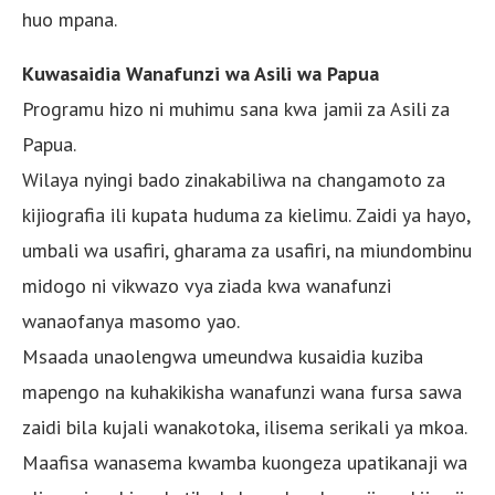
huo mpana.
Kuwasaidia Wanafunzi wa Asili wa Papua
Programu hizo ni muhimu sana kwa jamii za Asili za
Papua.
Wilaya nyingi bado zinakabiliwa na changamoto za
kijiografia ili kupata huduma za kielimu. Zaidi ya hayo,
umbali wa usafiri, gharama za usafiri, na miundombinu
midogo ni vikwazo vya ziada kwa wanafunzi
wanaofanya masomo yao.
Msaada unaolengwa umeundwa kusaidia kuziba
mapengo na kuhakikisha wanafunzi wana fursa sawa
zaidi bila kujali wanakotoka, ilisema serikali ya mkoa.
Maafisa wanasema kwamba kuongeza upatikanaji wa