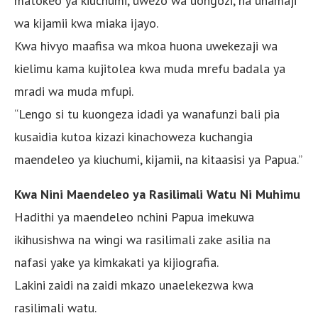
matokeo ya kiuchumi, uwezo wa uongozi, na uhamaji
wa kijamii kwa miaka ijayo.
Kwa hivyo maafisa wa mkoa huona uwekezaji wa
kielimu kama kujitolea kwa muda mrefu badala ya
mradi wa muda mfupi.
“Lengo si tu kuongeza idadi ya wanafunzi bali pia
kusaidia kutoa kizazi kinachoweza kuchangia
maendeleo ya kiuchumi, kijamii, na kitaasisi ya Papua.”
Kwa Nini Maendeleo ya Rasilimali Watu Ni Muhimu
Hadithi ya maendeleo nchini Papua imekuwa
ikihusishwa na wingi wa rasilimali zake asilia na
nafasi yake ya kimkakati ya kijiografia.
Lakini zaidi na zaidi mkazo unaelekezwa kwa
rasilimali watu.