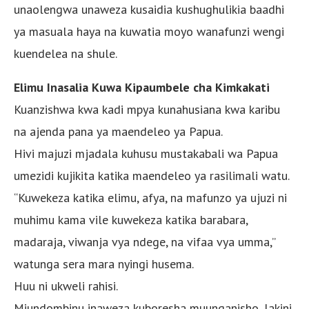
unaolengwa unaweza kusaidia kushughulikia baadhi
ya masuala haya na kuwatia moyo wanafunzi wengi
kuendelea na shule.
Elimu Inasalia Kuwa Kipaumbele cha Kimkakati
Kuanzishwa kwa kadi mpya kunahusiana kwa karibu
na ajenda pana ya maendeleo ya Papua.
Hivi majuzi mjadala kuhusu mustakabali wa Papua
umezidi kujikita katika maendeleo ya rasilimali watu.
“Kuwekeza katika elimu, afya, na mafunzo ya ujuzi ni
muhimu kama vile kuwekeza katika barabara,
madaraja, viwanja vya ndege, na vifaa vya umma,”
watunga sera mara nyingi husema.
Huu ni ukweli rahisi.
Miundombinu inaweza kuboresha muunganisho, lakini