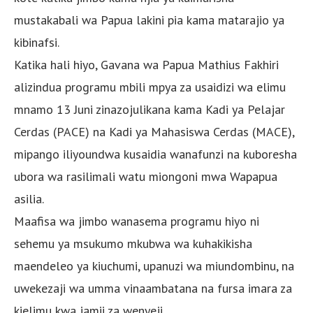
mustakabali wa Papua lakini pia kama matarajio ya
kibinafsi.
Katika hali hiyo, Gavana wa Papua Mathius Fakhiri
alizindua programu mbili mpya za usaidizi wa elimu
mnamo 13 Juni zinazojulikana kama Kadi ya Pelajar
Cerdas (PACE) na Kadi ya Mahasiswa Cerdas (MACE),
mipango iliyoundwa kusaidia wanafunzi na kuboresha
ubora wa rasilimali watu miongoni mwa Wapapua
asilia.
Maafisa wa jimbo wanasema programu hiyo ni
sehemu ya msukumo mkubwa wa kuhakikisha
maendeleo ya kiuchumi, upanuzi wa miundombinu, na
uwekezaji wa umma vinaambatana na fursa imara za
kielimu kwa jamii za wenyeji.