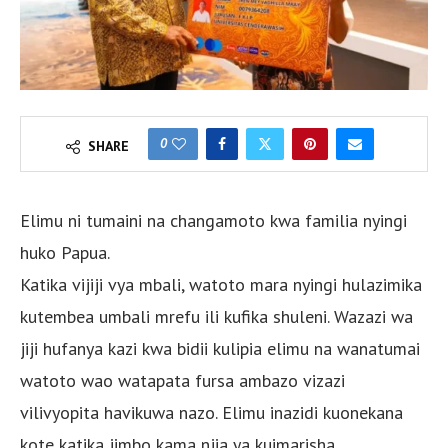
0
SHARE
Elimu ni tumaini na changamoto kwa familia nyingi
huko Papua.
Katika vijiji vya mbali, watoto mara nyingi hulazimika
kutembea umbali mrefu ili kufika shuleni. Wazazi wa
jiji hufanya kazi kwa bidii kulipia elimu na wanatumai
watoto wao watapata fursa ambazo vizazi
vilivyopita havikuwa nazo. Elimu inazidi kuonekana
kote katika jimbo kama njia ya kuimarisha