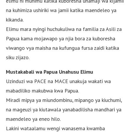
elimu ni muhimu katika kuboresha uhamaji wa kijamii
na kuhimiza ushiriki wa jamii katika maendeleo ya
kikanda.
Elimu mara nyingi huchukuliwa na familia za Asili za
Papua kama mojawapo ya njia bora za kuboresha
viwango vya maisha na kufungua fursa zaidi katika
siku zijazo.
Mustakabali wa Papua Unahusu Elimu
Uzinduzi wa PACE na MACE unakuja wakati wa
mabadiliko makubwa kwa Papua.
Miradi mipya ya miundombinu, mipango ya kiuchumi,
na mageuzi ya kiutawala yanabadilisha mandhari ya
maendeleo ya eneo hilo.
Lakini wataalamu wengi wanasema kwamba