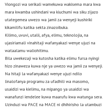
Viongozi wa serikali wamekuwa wakisema mara kwa
mara kwamba ushindani wa kiuchumi wa siku zijazo
utategemea uwezo wa jamii za wenyeji kushiriki
kikamilifu katika sekta zinazoibuka.
Kilimo, uvuvi, utalii, afya, elimu, teknolojia, na
ujasiriamali vinahitaji wafanyakazi wenye ujuzi na
wataalamu waliohitimu.
Bila uwekezaji wa kutosha katika elimu fursa nyingi
hizo zinaweza kuwa nje ya uwezo wa jamii za wenyeji.
Na hitaji la wafanyakazi wenye ujuzi ndilo
linalofanya programu za ufadhili wa masomo,
usaidizi wa kielimu, na mipango ya usaidizi wa
wanafunzi iendelee kuwa maarufu kwa watunga sera.
Uzinduzi wa PACE na MACE ni dhihirisho la utambuzi