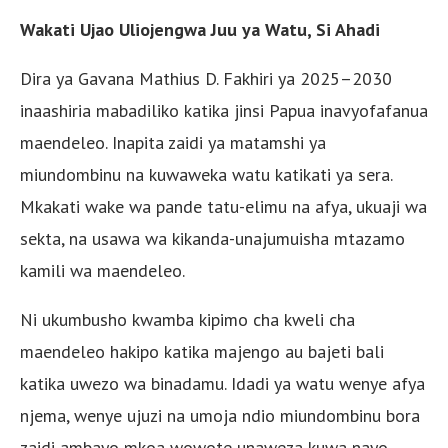
Wakati Ujao Uliojengwa Juu ya Watu, Si Ahadi
Dira ya Gavana Mathius D. Fakhiri ya 2025–2030
inaashiria mabadiliko katika jinsi Papua inavyofafanua
maendeleo. Inapita zaidi ya matamshi ya
miundombinu na kuwaweka watu katikati ya sera.
Mkakati wake wa pande tatu-elimu na afya, ukuaji wa
sekta, na usawa wa kikanda-unajumuisha mtazamo
kamili wa maendeleo.
Ni ukumbusho kwamba kipimo cha kweli cha
maendeleo hakipo katika majengo au bajeti bali
katika uwezo wa binadamu. Idadi ya watu wenye afya
njema, wenye ujuzi na umoja ndio miundombinu bora
zaidi ambayo mkoa wowote unaweza kuwa nayo.