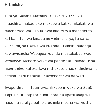
Hitimisho
Dira ya Gavana Mathius D. Fakhiri 2025–2030
inaashiria mabadiliko makubwa katika mkakati wa
maendeleo wa Papua. Kwa kuelekeza maendeleo
katika mtaji wa binadamu—elimu, afya, fursa ya
kiuchumi, na usawa wa kikanda—Fakhiri inalenga
kuwawezesha Wapapua kuunda mustakabali wao
wenyewe. Mchoro wake wa pande tatu hubadilisha
maendeleo kutoka kwa mchakato unaoendeshwa na
serikali hadi harakati inayoendeshwa na watu.
Iwapo dira hii itatimizwa, ifikapo mwaka wa 2030
Papua si tu itapata elimu bora na upatikanaji wa
huduma za afya bali pia ushiriki mpana wa kiuchumi