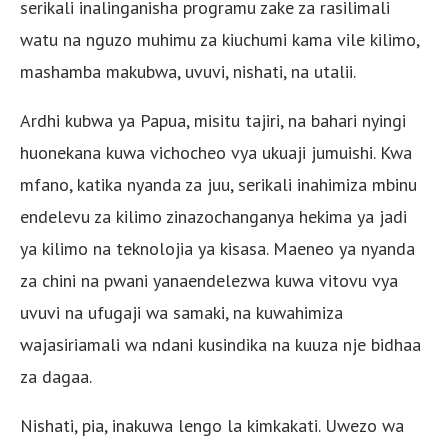
serikali inalinganisha programu zake za rasilimali
watu na nguzo muhimu za kiuchumi kama vile kilimo,
mashamba makubwa, uvuvi, nishati, na utalii.
Ardhi kubwa ya Papua, misitu tajiri, na bahari nyingi
huonekana kuwa vichocheo vya ukuaji jumuishi. Kwa
mfano, katika nyanda za juu, serikali inahimiza mbinu
endelevu za kilimo zinazochanganya hekima ya jadi
ya kilimo na teknolojia ya kisasa. Maeneo ya nyanda
za chini na pwani yanaendelezwa kuwa vitovu vya
uvuvi na ufugaji wa samaki, na kuwahimiza
wajasiriamali wa ndani kusindika na kuuza nje bidhaa
za dagaa.
Nishati, pia, inakuwa lengo la kimkakati. Uwezo wa