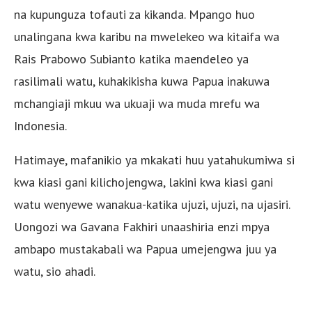
na kupunguza tofauti za kikanda. Mpango huo
unalingana kwa karibu na mwelekeo wa kitaifa wa
Rais Prabowo Subianto katika maendeleo ya
rasilimali watu, kuhakikisha kuwa Papua inakuwa
mchangiaji mkuu wa ukuaji wa muda mrefu wa
Indonesia.
Hatimaye, mafanikio ya mkakati huu yatahukumiwa si
kwa kiasi gani kilichojengwa, lakini kwa kiasi gani
watu wenyewe wanakua-katika ujuzi, ujuzi, na ujasiri.
Uongozi wa Gavana Fakhiri unaashiria enzi mpya
ambapo mustakabali wa Papua umejengwa juu ya
watu, sio ahadi.