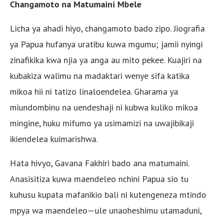
Changamoto na Matumaini Mbele
Licha ya ahadi hiyo, changamoto bado zipo. Jiografia
ya Papua hufanya uratibu kuwa mgumu; jamii nyingi
zinafikika kwa njia ya anga au mito pekee. Kuajiri na
kubakiza walimu na madaktari wenye sifa katika
mikoa hii ni tatizo linaloendelea. Gharama ya
miundombinu na uendeshaji ni kubwa kuliko mikoa
mingine, huku mifumo ya usimamizi na uwajibikaji
ikiendelea kuimarishwa.
Hata hivyo, Gavana Fakhiri bado ana matumaini.
Anasisitiza kuwa maendeleo nchini Papua sio tu
kuhusu kupata mafanikio bali ni kutengeneza mtindo
mpya wa maendeleo—ule unaoheshimu utamaduni,