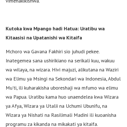
vimehakikishwa.
Kutoka kwa Mpango hadi Hatua: Uratibu wa
Kitaasisi na Upatanishi wa Kitaifa
Mchoro wa Gavana Fakhiri sio juhudi pekee.
Inategemea sana ushirikiano na serikali kuu, wakuu
wa wilaya, na wizara. Hivi majuzi, alikutana na Waziri
wa Elimu ya Msingi na Sekondari wa Indonesia, Abdul
Mu’ti, ili kuharakisha uboreshaji wa mfumo wa elimu
wa Papua. Uratibu kama huo unaendelea kwa Wizara
ya Afya, Wizara ya Utalii na Uchumi Ubunifu, na
Wizara ya Nishati na Rasilimali Madini ili kuoanisha
programu za kikanda na mikakati ya kitaifa.