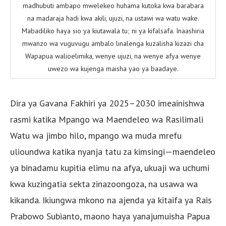
madhubuti ambapo mwelekeo huhama kutoka kwa barabara
na madaraja hadi kwa akili, ujuzi, na ustawi wa watu wake.
Mabadiliko haya sio ya kiutawala tu; ni ya kifalsafa. Inaashiria
mwanzo wa vuguvugu ambalo linalenga kuzalisha kizazi cha
Wapapua walioelimika, wenye ujuzi, na wenye afya wenye
uwezo wa kujenga maisha yao ya baadaye.
Dira ya Gavana Fakhiri ya 2025–2030 imeainishwa
rasmi katika Mpango wa Maendeleo wa Rasilimali
Watu wa jimbo hilo, mpango wa muda mrefu
ulioundwa katika nyanja tatu za kimsingi—maendeleo
ya binadamu kupitia elimu na afya, ukuaji wa uchumi
kwa kuzingatia sekta zinazoongoza, na usawa wa
kikanda. Ikiungwa mkono na ajenda ya kitaifa ya Rais
Prabowo Subianto, maono haya yanajumuisha Papua