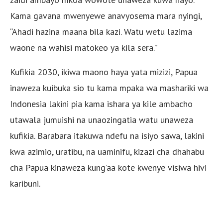
Kama gavana mwenyewe anavyosema mara nyingi,
“Ahadi hazina maana bila kazi. Watu wetu lazima
waone na wahisi matokeo ya kila sera.”
Kufikia 2030, ikiwa maono haya yata mizizi, Papua
inaweza kuibuka sio tu kama mpaka wa mashariki wa
Indonesia lakini pia kama ishara ya kile ambacho
utawala jumuishi na unaozingatia watu unaweza
kufikia. Barabara itakuwa ndefu na isiyo sawa, lakini
kwa azimio, uratibu, na uaminifu, kizazi cha dhahabu
cha Papua kinaweza kung’aa kote kwenye visiwa hivi
karibuni.