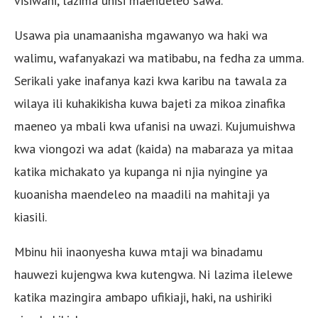
visiwani, lazima uhisi maendeleo sawa.”
Usawa pia unamaanisha mgawanyo wa haki wa
walimu, wafanyakazi wa matibabu, na fedha za umma.
Serikali yake inafanya kazi kwa karibu na tawala za
wilaya ili kuhakikisha kuwa bajeti za mikoa zinafika
maeneo ya mbali kwa ufanisi na uwazi. Kujumuishwa
kwa viongozi wa adat (kaida) na mabaraza ya mitaa
katika michakato ya kupanga ni njia nyingine ya
kuoanisha maendeleo na maadili na mahitaji ya
kiasili.
Mbinu hii inaonyesha kuwa mtaji wa binadamu
hauwezi kujengwa kwa kutengwa. Ni lazima ilelewe
katika mazingira ambapo ufikiaji, haki, na ushiriki