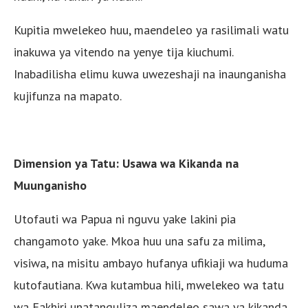
Kupitia mwelekeo huu, maendeleo ya rasilimali watu
inakuwa ya vitendo na yenye tija kiuchumi.
Inabadilisha elimu kuwa uwezeshaji na inaunganisha
kujifunza na mapato.
Dimension ya Tatu: Usawa wa Kikanda na
Muunganisho
Utofauti wa Papua ni nguvu yake lakini pia
changamoto yake. Mkoa huu una safu za milima,
visiwa, na misitu ambayo hufanya ufikiaji wa huduma
kutofautiana. Kwa kutambua hili, mwelekeo wa tatu
wa Fakhiri unatanguliza maendeleo sawa ya kikanda.