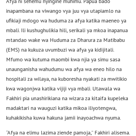
Afya ni sehemu nyingine muhimu. Papua bado
inapambana na viwango vya juu vya utapiamlo na
ufikiaji mdogo wa huduma za afya katika maeneo ya
mbali. Ili kushughulikia hili, serikali ya mkoa inapanua
mtandao wake wa Huduma za Dharura za Matibabu
(EMS) na kukuza uvumbuzi wa afya ya kidijitali.
Mfumo wa kutuma maombi kwa njia ya simu sasa
unaunganisha wahudumu wa afya wa eneo hilo na
hospitali za wilaya, na kuboresha nyakati za mwitikio
kwa wagonjwa katika vijiji vya mbali. Utawala wa
Fakhiri pia unashirikiana na wizara za kitaifa kupeleka
madaktari na wauguzi katika mikoa iliyotengwa,
kuhakikisha kuwa hakuna jamii inayoachwa nyuma.
“Afya na elimu lazima ziende pamoja,” Fakhiri alisema.