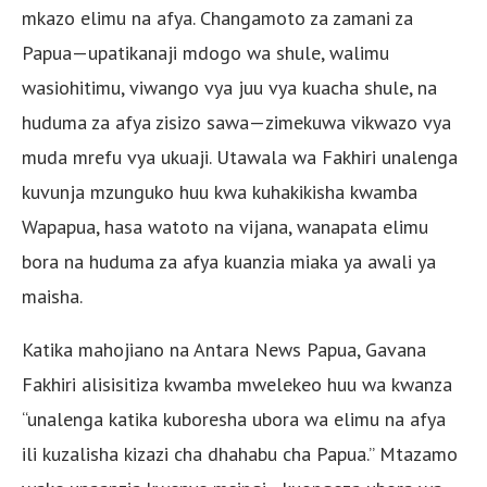
mkazo elimu na afya. Changamoto za zamani za
Papua—upatikanaji mdogo wa shule, walimu
wasiohitimu, viwango vya juu vya kuacha shule, na
huduma za afya zisizo sawa—zimekuwa vikwazo vya
muda mrefu vya ukuaji. Utawala wa Fakhiri unalenga
kuvunja mzunguko huu kwa kuhakikisha kwamba
Wapapua, hasa watoto na vijana, wanapata elimu
bora na huduma za afya kuanzia miaka ya awali ya
maisha.
Katika mahojiano na Antara News Papua, Gavana
Fakhiri alisisitiza kwamba mwelekeo huu wa kwanza
“unalenga katika kuboresha ubora wa elimu na afya
ili kuzalisha kizazi cha dhahabu cha Papua.” Mtazamo