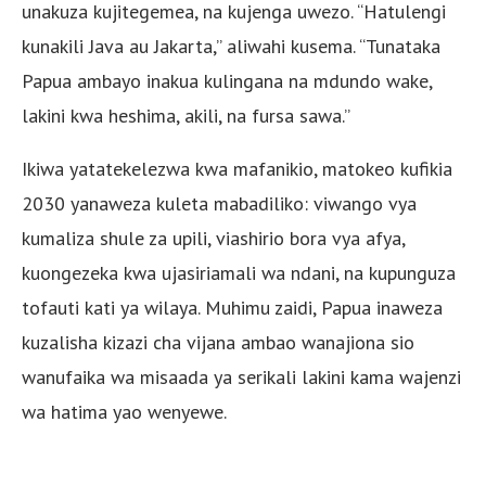
unakuza kujitegemea, na kujenga uwezo. “Hatulengi
kunakili Java au Jakarta,” aliwahi kusema. “Tunataka
Papua ambayo inakua kulingana na mdundo wake,
lakini kwa heshima, akili, na fursa sawa.”
Ikiwa yatatekelezwa kwa mafanikio, matokeo kufikia
2030 yanaweza kuleta mabadiliko: viwango vya
kumaliza shule za upili, viashirio bora vya afya,
kuongezeka kwa ujasiriamali wa ndani, na kupunguza
tofauti kati ya wilaya. Muhimu zaidi, Papua inaweza
kuzalisha kizazi cha vijana ambao wanajiona sio
wanufaika wa misaada ya serikali lakini kama wajenzi
wa hatima yao wenyewe.