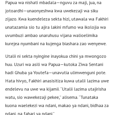
Papua wa nishati mbadala—nguvu za maji, jua, na
jotoardhi—unaonyeshwa kwa uwekezaji wa siku
zijazo. Kwa kuendeleza sekta hizi, utawala wa Fakhiri
unatazamia sio tu ajira lakini mfumo wa ikolojia wa
uvumbuzi ambao unaruhusu vijana walioelimika
kurejea nyumbani na kujenga biashara zao wenyewe.
Utalii ni sekta nyingine inayokua chini ya mwongozo
huu. Uzuri wa asili wa Papua—kutoka Ziwa Sentani
hadi Ghuba ya Youtefa—unavutia ulimwenguni pote.
Hata hivyo, Fakhiri anasisitiza kuwa utalii lazima uwe
endelevu na uwe wa kijamii. “Utalii lazima utajirisha
watu, sio wawekezaji pekee,” alisema. “Tunataka
kuona waelekezi wa ndani, makao ya ndani, bidhaa za
ndani, na fahari ya ndani.”