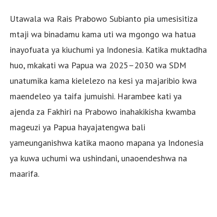
Utawala wa Rais Prabowo Subianto pia umesisitiza
mtaji wa binadamu kama uti wa mgongo wa hatua
inayofuata ya kiuchumi ya Indonesia. Katika muktadha
huo, mkakati wa Papua wa 2025–2030 wa SDM
unatumika kama kielelezo na kesi ya majaribio kwa
maendeleo ya taifa jumuishi. Harambee kati ya
ajenda za Fakhiri na Prabowo inahakikisha kwamba
mageuzi ya Papua hayajatengwa bali
yameunganishwa katika maono mapana ya Indonesia
ya kuwa uchumi wa ushindani, unaoendeshwa na
maarifa.