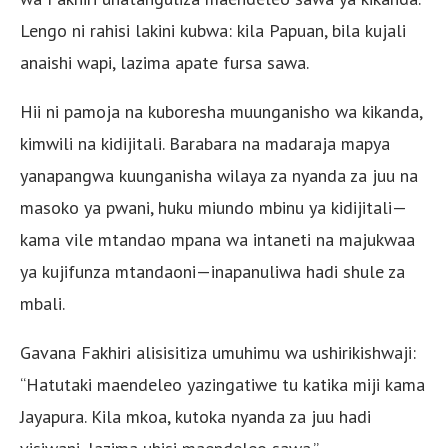
Lengo ni rahisi lakini kubwa: kila Papuan, bila kujali
anaishi wapi, lazima apate fursa sawa.
Hii ni pamoja na kuboresha muunganisho wa kikanda,
kimwili na kidijitali. Barabara na madaraja mapya
yanapangwa kuunganisha wilaya za nyanda za juu na
masoko ya pwani, huku miundo mbinu ya kidijitali—
kama vile mtandao mpana wa intaneti na majukwaa
ya kujifunza mtandaoni—inapanuliwa hadi shule za
mbali.
Gavana Fakhiri alisisitiza umuhimu wa ushirikishwaji:
“Hatutaki maendeleo yazingatiwe tu katika miji kama
Jayapura. Kila mkoa, kutoka nyanda za juu hadi