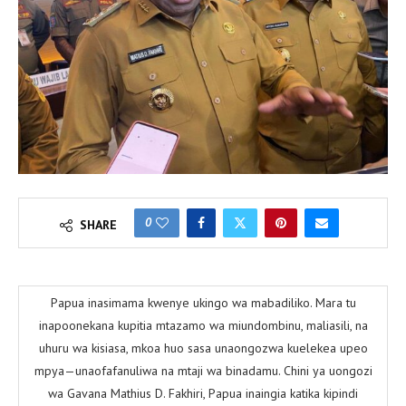
0
SHARE
Papua inasimama kwenye ukingo wa mabadiliko. Mara tu
inapoonekana kupitia mtazamo wa miundombinu, maliasili, na
uhuru wa kisiasa, mkoa huo sasa unaongozwa kuelekea upeo
mpya—unaofafanuliwa na mtaji wa binadamu. Chini ya uongozi
wa Gavana Mathius D. Fakhiri, Papua inaingia katika kipindi