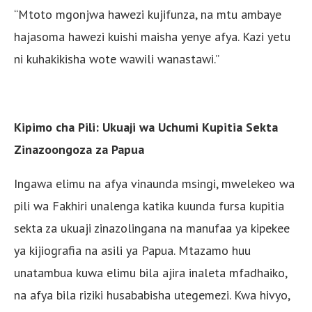
“Mtoto mgonjwa hawezi kujifunza, na mtu ambaye
hajasoma hawezi kuishi maisha yenye afya. Kazi yetu
ni kuhakikisha wote wawili wanastawi.”
Kipimo cha Pili: Ukuaji wa Uchumi Kupitia Sekta
Zinazoongoza za Papua
Ingawa elimu na afya vinaunda msingi, mwelekeo wa
pili wa Fakhiri unalenga katika kuunda fursa kupitia
sekta za ukuaji zinazolingana na manufaa ya kipekee
ya kijiografia na asili ya Papua. Mtazamo huu
unatambua kuwa elimu bila ajira inaleta mfadhaiko,
na afya bila riziki husababisha utegemezi. Kwa hivyo,