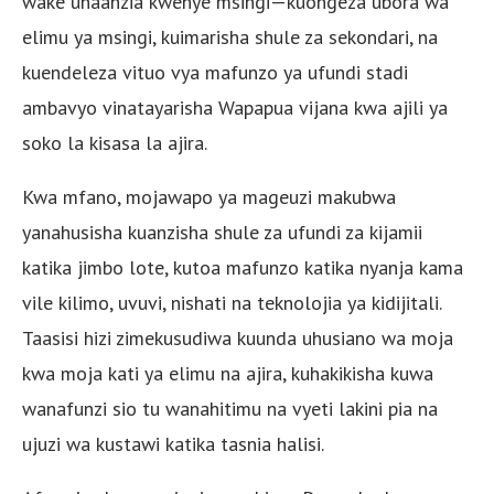
wake unaanzia kwenye msingi—kuongeza ubora wa
elimu ya msingi, kuimarisha shule za sekondari, na
kuendeleza vituo vya mafunzo ya ufundi stadi
ambavyo vinatayarisha Wapapua vijana kwa ajili ya
soko la kisasa la ajira.
Kwa mfano, mojawapo ya mageuzi makubwa
yanahusisha kuanzisha shule za ufundi za kijamii
katika jimbo lote, kutoa mafunzo katika nyanja kama
vile kilimo, uvuvi, nishati na teknolojia ya kidijitali.
Taasisi hizi zimekusudiwa kuunda uhusiano wa moja
kwa moja kati ya elimu na ajira, kuhakikisha kuwa
wanafunzi sio tu wanahitimu na vyeti lakini pia na
ujuzi wa kustawi katika tasnia halisi.