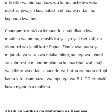
mtiririko wa bidhaa unaweza kuona ucheleweshaji
usiotarajiwa, na kusababisha uhaba wa ndani na
kupanda kwa bei.
Changamoto hizi za kimuundo zinajulikana kwa
maafisa wa umma, mashirika yasiyo ya kiserikali, na
viongozi wa jamii kote Papua. Zimekuwa mada ya
mijadala ya sera kwa miaka mingi, na ingawa juhudi
za kuboresha miundombinu na kuimarisha uzalishaji
wa kilimo wa ndani zinaendelea, hatua za muda mfupi
kama vile usambazaji wa mpunga wa BULOG zinabaki
kuwa nyongeza muhimu.
Ahadi ya Serikali na Matarajio ya Baadaye