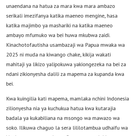
unaendana na hatua za mara kwa mara ambazo
serikali imezifanya katika maeneo mengine, hasa
katika majimbo ya mashariki na katika maeneo
ambayo mfumuko wa bei huwa mkubwa zaidi.
Kinachotofautisha usambazaji wa Papua mwaka wa
2025 ni muda na kiwango chake, kikija wakati
mahitaji ya likizo yalipokuwa yakiongezeka na bei za
ndani zikionyesha dalili za mapema za kupanda kwa
bei.
Kwa kuingilia kati mapema, mamlaka nchini Indonesia
zilionyesha nia ya kuchukua hatua kwa kutarajia
badala ya kukabiliana na msongo wa mawazo wa
soko. Ilikuwa chaguo la sera lililotambua udhaifu wa