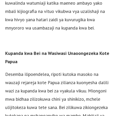
kuwalinda watumiaji katika maeneo ambayo yako
mbali kijiografia na vituo vikubwa vya uzalishaji na
kwa hivyo yana hatari zaidi ya kuvurugika kwa
mnyororo wa usambazaji na kupanda kwa bei.
Kupanda kwa Bei na Wasiwasi Unaoongezeka Kote
Papua
Desemba ilipoendelea, ripoti kutoka masoko na
wauzaji rejareja kote Papua zilianza kuonyesha dalili
wazi za kupanda kwa bei za vyakula vikuu. Miongoni
mwa bidhaa zilizokuwa chini ya shinikizo, mchele
ulijitokeza kuwa tete sana. Bei zilikuwa zikiongezeka
kutokana na mchanganyiko wa mambo. Mahitaji ya