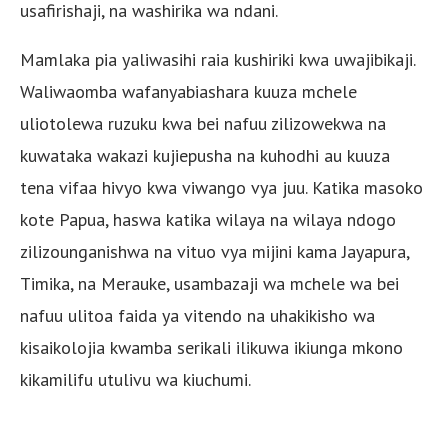
usafirishaji, na washirika wa ndani.
Mamlaka pia yaliwasihi raia kushiriki kwa uwajibikaji.
Waliwaomba wafanyabiashara kuuza mchele
uliotolewa ruzuku kwa bei nafuu zilizowekwa na
kuwataka wakazi kujiepusha na kuhodhi au kuuza
tena vifaa hivyo kwa viwango vya juu. Katika masoko
kote Papua, haswa katika wilaya na wilaya ndogo
zilizounganishwa na vituo vya mijini kama Jayapura,
Timika, na Merauke, usambazaji wa mchele wa bei
nafuu ulitoa faida ya vitendo na uhakikisho wa
kisaikolojia kwamba serikali ilikuwa ikiunga mkono
kikamilifu utulivu wa kiuchumi.