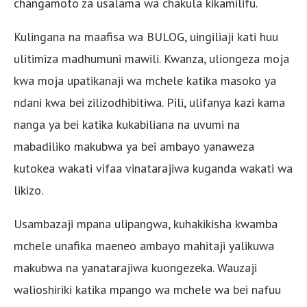
changamoto za usalama wa chakula kikamilifu.
Kulingana na maafisa wa BULOG, uingiliaji kati huu
ulitimiza madhumuni mawili. Kwanza, uliongeza moja
kwa moja upatikanaji wa mchele katika masoko ya
ndani kwa bei zilizodhibitiwa. Pili, ulifanya kazi kama
nanga ya bei katika kukabiliana na uvumi na
mabadiliko makubwa ya bei ambayo yanaweza
kutokea wakati vifaa vinatarajiwa kuganda wakati wa
likizo.
Usambazaji mpana ulipangwa, kuhakikisha kwamba
mchele unafika maeneo ambayo mahitaji yalikuwa
makubwa na yanatarajiwa kuongezeka. Wauzaji
walioshiriki katika mpango wa mchele wa bei nafuu