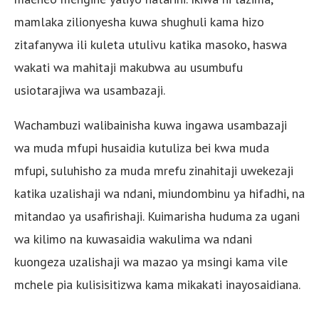
mamlaka zilionyesha kuwa shughuli kama hizo
zitafanywa ili kuleta utulivu katika masoko, haswa
wakati wa mahitaji makubwa au usumbufu
usiotarajiwa wa usambazaji.
Wachambuzi walibainisha kuwa ingawa usambazaji
wa muda mfupi husaidia kutuliza bei kwa muda
mfupi, suluhisho za muda mrefu zinahitaji uwekezaji
katika uzalishaji wa ndani, miundombinu ya hifadhi, na
mitandao ya usafirishaji. Kuimarisha huduma za ugani
wa kilimo na kuwasaidia wakulima wa ndani
kuongeza uzalishaji wa mazao ya msingi kama vile
mchele pia kulisisitizwa kama mikakati inayosaidiana.