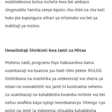
walielekezwa kutoa mchele kwa bei ambazo
zingesaidia familia zenye kipato cha chini na cha kati
huku pia kupunguza athari ya mfumuko wa bei ya
mahitaji ya msimu.
Uwasilishaji Shirikishi kwa Jamii za Mitaa
Muhimu zaidi, programu hiyo haikuundwa kama
usambazaji wa kuanzia juu hadi chini pekee. BULOG
ilishirikiana na mashirika ya utekelezaji wa sheria ya
ndani na wawakilishi wa jamii ili kusimamia sehemu
za usambazaji na kuhakikisha kwamba mchele wa bei
nafuu unafikia kaya nyingi iwezekanavyo. Vitengo vya
polisi na jeshi la Indonesia vilisaidia kuhakikisha