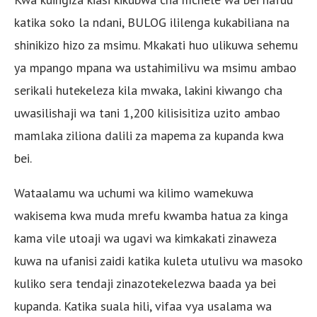
katika soko la ndani, BULOG ililenga kukabiliana na
shinikizo hizo za msimu. Mkakati huo ulikuwa sehemu
ya mpango mpana wa ustahimilivu wa msimu ambao
serikali hutekeleza kila mwaka, lakini kiwango cha
uwasilishaji wa tani 1,200 kilisisitiza uzito ambao
mamlaka ziliona dalili za mapema za kupanda kwa
bei.
Wataalamu wa uchumi wa kilimo wamekuwa
wakisema kwa muda mrefu kwamba hatua za kinga
kama vile utoaji wa ugavi wa kimkakati zinaweza
kuwa na ufanisi zaidi katika kuleta utulivu wa masoko
kuliko sera tendaji zinazotekelezwa baada ya bei
kupanda. Katika suala hili, vifaa vya usalama wa