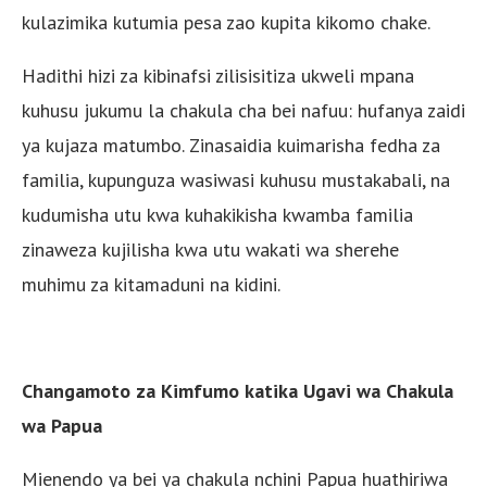
kulazimika kutumia pesa zao kupita kikomo chake.
Hadithi hizi za kibinafsi zilisisitiza ukweli mpana
kuhusu jukumu la chakula cha bei nafuu: hufanya zaidi
ya kujaza matumbo. Zinasaidia kuimarisha fedha za
familia, kupunguza wasiwasi kuhusu mustakabali, na
kudumisha utu kwa kuhakikisha kwamba familia
zinaweza kujilisha kwa utu wakati wa sherehe
muhimu za kitamaduni na kidini.
Changamoto za Kimfumo katika Ugavi wa Chakula
wa Papua
Mienendo ya bei ya chakula nchini Papua huathiriwa