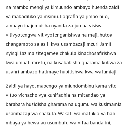
na mambo mengi ya kimuundo ambayo huenda zaidi
ya mabadiliko ya msimu. Jiografia ya jimbo hilo,
ambayo inajumuisha nyanda za juu na visiwa
vilivyotengwa vilivyotenganishwa na maji, hutoa
changamoto za asili kwa usambazaji mzuri. Jamii
nyingi lazima zitegemee chakula kinachosafirishwa
kwa umbali mrefu, na kusababisha gharama kubwa za
usafiri ambazo hatimaye hupitishwa kwa watumiaji.
Zaidi ya hayo, mapengo ya miundombinu kama vile
vituo vichache vya kuhifadhia na mitandao ya
barabara huzidisha gharama na ugumu wa kusimamia
usambazaji wa chakula. Wakati wa matukio ya hali
mbaya ya hewa au usumbufu wa vifaa bandarini,