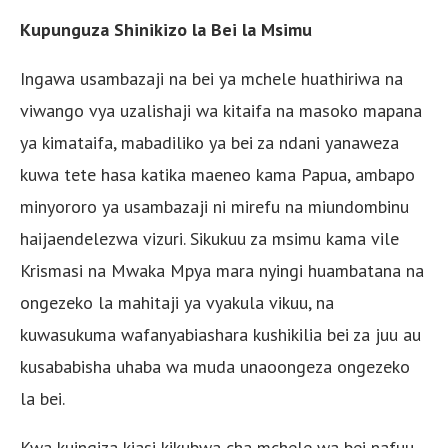
Kupunguza Shinikizo la Bei la Msimu
Ingawa usambazaji na bei ya mchele huathiriwa na
viwango vya uzalishaji wa kitaifa na masoko mapana
ya kimataifa, mabadiliko ya bei za ndani yanaweza
kuwa tete hasa katika maeneo kama Papua, ambapo
minyororo ya usambazaji ni mirefu na miundombinu
haijaendelezwa vizuri. Sikukuu za msimu kama vile
Krismasi na Mwaka Mpya mara nyingi huambatana na
ongezeko la mahitaji ya vyakula vikuu, na
kuwasukuma wafanyabiashara kushikilia bei za juu au
kusababisha uhaba wa muda unaoongeza ongezeko
la bei.
Kwa kuingiza kiasi kikubwa cha mchele wa bei nafuu