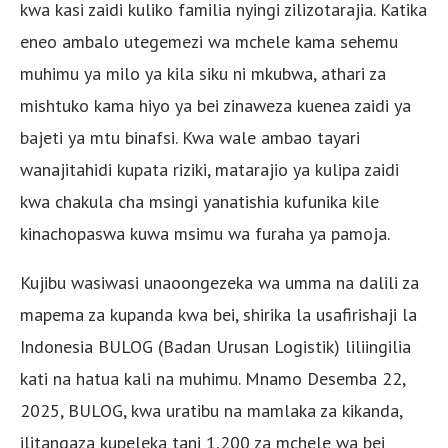
kwa kasi zaidi kuliko familia nyingi zilizotarajia. Katika
eneo ambalo utegemezi wa mchele kama sehemu
muhimu ya milo ya kila siku ni mkubwa, athari za
mishtuko kama hiyo ya bei zinaweza kuenea zaidi ya
bajeti ya mtu binafsi. Kwa wale ambao tayari
wanajitahidi kupata riziki, matarajio ya kulipa zaidi
kwa chakula cha msingi yanatishia kufunika kile
kinachopaswa kuwa msimu wa furaha ya pamoja.
Kujibu wasiwasi unaoongezeka wa umma na dalili za
mapema za kupanda kwa bei, shirika la usafirishaji la
Indonesia BULOG (Badan Urusan Logistik) liliingilia
kati na hatua kali na muhimu. Mnamo Desemba 22,
2025, BULOG, kwa uratibu na mamlaka za kikanda,
ilitangaza kupeleka tani 1,200 za mchele wa bei