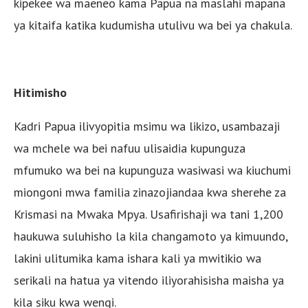
kipekee wa maeneo kama Papua na maslahi mapana
ya kitaifa katika kudumisha utulivu wa bei ya chakula.
Hitimisho
Kadri Papua ilivyopitia msimu wa likizo, usambazaji
wa mchele wa bei nafuu ulisaidia kupunguza
mfumuko wa bei na kupunguza wasiwasi wa kiuchumi
miongoni mwa familia zinazojiandaa kwa sherehe za
Krismasi na Mwaka Mpya. Usafirishaji wa tani 1,200
haukuwa suluhisho la kila changamoto ya kimuundo,
lakini ulitumika kama ishara kali ya mwitikio wa
serikali na hatua ya vitendo iliyorahisisha maisha ya
kila siku kwa wengi.