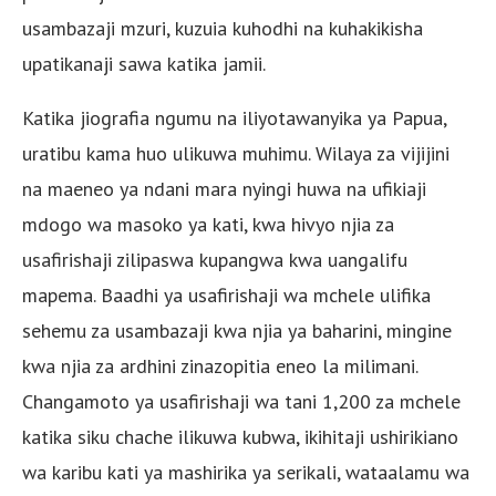
usambazaji mzuri, kuzuia kuhodhi na kuhakikisha
upatikanaji sawa katika jamii.
Katika jiografia ngumu na iliyotawanyika ya Papua,
uratibu kama huo ulikuwa muhimu. Wilaya za vijijini
na maeneo ya ndani mara nyingi huwa na ufikiaji
mdogo wa masoko ya kati, kwa hivyo njia za
usafirishaji zilipaswa kupangwa kwa uangalifu
mapema. Baadhi ya usafirishaji wa mchele ulifika
sehemu za usambazaji kwa njia ya baharini, mingine
kwa njia za ardhini zinazopitia eneo la milimani.
Changamoto ya usafirishaji wa tani 1,200 za mchele
katika siku chache ilikuwa kubwa, ikihitaji ushirikiano
wa karibu kati ya mashirika ya serikali, wataalamu wa