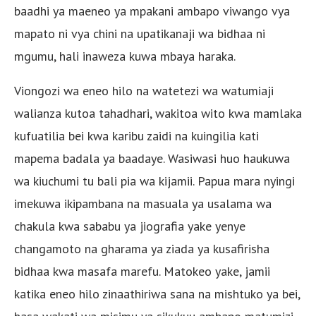
baadhi ya maeneo ya mpakani ambapo viwango vya
mapato ni vya chini na upatikanaji wa bidhaa ni
mgumu, hali inaweza kuwa mbaya haraka.
Viongozi wa eneo hilo na watetezi wa watumiaji
walianza kutoa tahadhari, wakitoa wito kwa mamlaka
kufuatilia bei kwa karibu zaidi na kuingilia kati
mapema badala ya baadaye. Wasiwasi huo haukuwa
wa kiuchumi tu bali pia wa kijamii. Papua mara nyingi
imekuwa ikipambana na masuala ya usalama wa
chakula kwa sababu ya jiografia yake yenye
changamoto na gharama ya ziada ya kusafirisha
bidhaa kwa masafa marefu. Matokeo yake, jamii
katika eneo hilo zinaathiriwa sana na mishtuko ya bei,