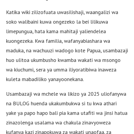
Katika wiki zilizofuata uwasilishaji, waangalizi wa
soko walibaini kuwa ongezeko la bei lilikuwa
limepungua, hata kama mahitaji yaliendelea
kuongezeka. Kwa familia, wafanyabiashara wa
maduka, na wachuuzi wadogo kote Papua, usambazaji
huo ulitoa ukumbusho kwamba wakati wa msongo
wa kiuchumi, sera ya umma iliyoratibiwa inaweza
kuleta mabadiliko yanayoonekana.
Usambazaji wa mchele wa likizo ya 2025 uliofanywa
na BULOG huenda ukakumbukwa si tu kwa athari
yake ya papo hapo bali pia kama utafiti wa jinsi hatua
zinazolenga usalama wa chakula zinavyoweza
kufanya kazi zinapokuwa za wakati unaofaa, za