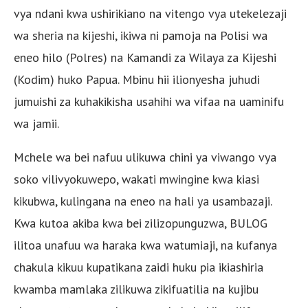
vya ndani kwa ushirikiano na vitengo vya utekelezaji
wa sheria na kijeshi, ikiwa ni pamoja na Polisi wa
eneo hilo (Polres) na Kamandi za Wilaya za Kijeshi
(Kodim) huko Papua. Mbinu hii ilionyesha juhudi
jumuishi za kuhakikisha usahihi wa vifaa na uaminifu
wa jamii.
Mchele wa bei nafuu ulikuwa chini ya viwango vya
soko vilivyokuwepo, wakati mwingine kwa kiasi
kikubwa, kulingana na eneo na hali ya usambazaji.
Kwa kutoa akiba kwa bei zilizopunguzwa, BULOG
ilitoa unafuu wa haraka kwa watumiaji, na kufanya
chakula kikuu kupatikana zaidi huku pia ikiashiria
kwamba mamlaka zilikuwa zikifuatilia na kujibu