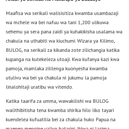
Maafisa wa serikali walisisitiza kwamba usambazaji
wa mchele wa bei nafuu wa tani 1,200 ulikuwa
sehemu ya sera pana zaidi ya kuhakikisha usalama wa
chakula na uthabiti wa kiuchumi. Wizara ya Kilimo,
BULOG, na serikali za kikanda zote zilichangia katika
kupanga na kutekeleza utoaji. Kwa kufanya kazi kwa
pamoja, mamlaka zililenga kuonyesha kwamba
utulivu wa bei ya chakula ni jukumu la pamoja
linalohitaji uratibu wa vitendo.
Katika taarifa za umma, wawakilishi wa BULOG
walithibitisha tena kwamba shirika hilo liko tayari
kuendelea kufuatilia bei za chakula huko Papua na
maeneo mengine yaliyo hatarini. Ikiwa ni lazima,