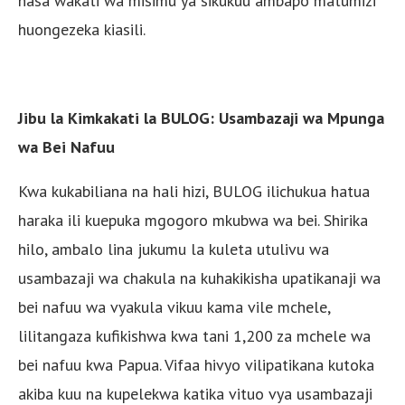
hasa wakati wa misimu ya sikukuu ambapo matumizi
huongezeka kiasili.
Jibu la Kimkakati la BULOG: Usambazaji wa Mpunga
wa Bei Nafuu
Kwa kukabiliana na hali hizi, BULOG ilichukua hatua
haraka ili kuepuka mgogoro mkubwa wa bei. Shirika
hilo, ambalo lina jukumu la kuleta utulivu wa
usambazaji wa chakula na kuhakikisha upatikanaji wa
bei nafuu wa vyakula vikuu kama vile mchele,
lilitangaza kufikishwa kwa tani 1,200 za mchele wa
bei nafuu kwa Papua. Vifaa hivyo vilipatikana kutoka
akiba kuu na kupelekwa katika vituo vya usambazaji