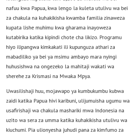
nafuu kwa Papua, kwa lengo la kuleta utulivu wa bei
za chakula na kuhakikisha kwamba familia zinaweza
kupata lishe muhimu kwa gharama inayoweza
kutabirika katika kipindi chote cha likizo. Programu
hiyo ilipangwa kimkakati ili kupunguza athari za
mabadiliko ya bei ya msimu ambayo mara nyingi
huhusishwa na ongezeko la mahitaji wakati wa
sherehe za Krismasi na Mwaka Mpya.
Uwasilishaji huu, mojawapo ya kumbukumbu kubwa
zaidi katika Papua hivi karibuni, ulijumuisha ugumu wa
usafirishaji wa chakula mashariki mwa Indonesia na
uzito wa sera za umma katika kuhakikisha utulivu wa
kiuchumi. Pia ulionyesha juhudi pana za kimfumo za