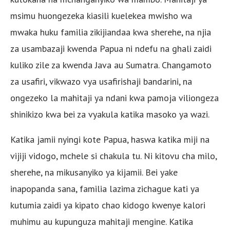
msimu huongezeka kiasili kuelekea mwisho wa
mwaka huku familia zikijiandaa kwa sherehe, na njia
za usambazaji kwenda Papua ni ndefu na ghali zaidi
kuliko zile za kwenda Java au Sumatra. Changamoto
za usafiri, vikwazo vya usafirishaji bandarini, na
ongezeko la mahitaji ya ndani kwa pamoja viliongeza
shinikizo kwa bei za vyakula katika masoko ya wazi.
Katika jamii nyingi kote Papua, haswa katika miji na
vijiji vidogo, mchele si chakula tu. Ni kitovu cha milo,
sherehe, na mikusanyiko ya kijamii. Bei yake
inapopanda sana, familia lazima zichague kati ya
kutumia zaidi ya kipato chao kidogo kwenye kalori
muhimu au kupunguza mahitaji mengine. Katika