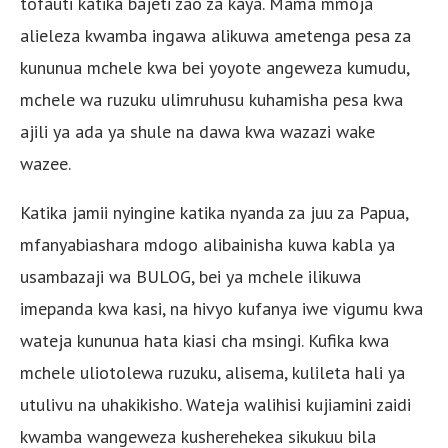
tofauti katika bajeti zao za kaya. Mama mmoja
alieleza kwamba ingawa alikuwa ametenga pesa za
kununua mchele kwa bei yoyote angeweza kumudu,
mchele wa ruzuku ulimruhusu kuhamisha pesa kwa
ajili ya ada ya shule na dawa kwa wazazi wake
wazee.
Katika jamii nyingine katika nyanda za juu za Papua,
mfanyabiashara mdogo alibainisha kuwa kabla ya
usambazaji wa BULOG, bei ya mchele ilikuwa
imepanda kwa kasi, na hivyo kufanya iwe vigumu kwa
wateja kununua hata kiasi cha msingi. Kufika kwa
mchele uliotolewa ruzuku, alisema, kulileta hali ya
utulivu na uhakikisho. Wateja walihisi kujiamini zaidi
kwamba wangeweza kusherehekea sikukuu bila