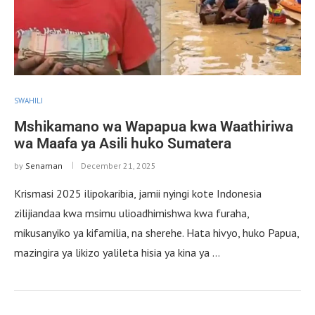
SWAHILI
Mshikamano wa Wapapua kwa Waathiriwa
wa Maafa ya Asili huko Sumatera
by
Senaman
December 21, 2025
Krismasi 2025 ilipokaribia, jamii nyingi kote Indonesia
zilijiandaa kwa msimu ulioadhimishwa kwa furaha,
mikusanyiko ya kifamilia, na sherehe. Hata hivyo, huko Papua,
mazingira ya likizo yalileta hisia ya kina ya …