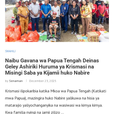
SWAHILI
Naibu Gavana wa Papua Tengah Deinas
Geley Ashiriki Huruma ya Krismasi na
Misingi Saba ya Kijamii huko Nabire
by
Senaman
December 23, 2025
Krismasi ilipokaribia katika Mkoa wa Papua Tengah (Katikati
mwa Papua), mazingira huko Nabire yalikuwa na hisia ya
matarajio yaliyochanganyika na wasiwasi wa kimya kimya.
Kwa familia nyingi na jamii zilizo …