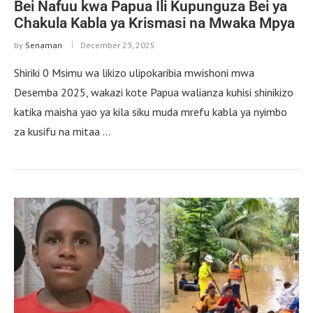
Bei Nafuu kwa Papua Ili Kupunguza Bei ya
Chakula Kabla ya Krismasi na Mwaka Mpya
by
Senaman
December 23, 2025
Shiriki 0 Msimu wa likizo ulipokaribia mwishoni mwa
Desemba 2025, wakazi kote Papua walianza kuhisi shinikizo
katika maisha yao ya kila siku muda mrefu kabla ya nyimbo
za kusifu na mitaa …