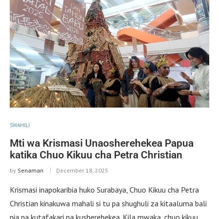
SWAHILI
Mti wa Krismasi Unaosherehekea Papua
katika Chuo Kikuu cha Petra Christian
by
Senaman
December 18, 2025
Krismasi inapokaribia huko Surabaya, Chuo Kikuu cha Petra
Christian kinakuwa mahali si tu pa shughuli za kitaaluma bali
pia pa kutafakari na kusherehekea. Kila mwaka, chuo kikuu