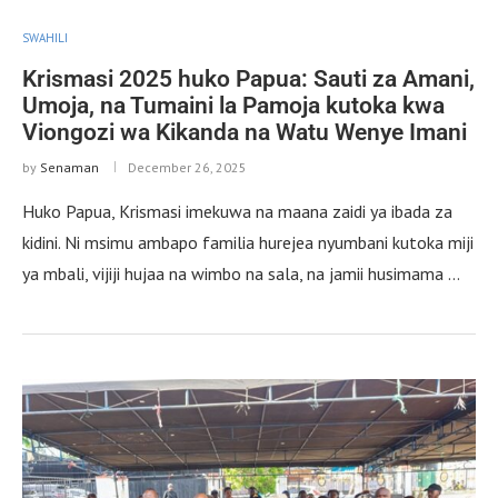
SWAHILI
Krismasi 2025 huko Papua: Sauti za Amani,
Umoja, na Tumaini la Pamoja kutoka kwa
Viongozi wa Kikanda na Watu Wenye Imani
by
Senaman
December 26, 2025
Huko Papua, Krismasi imekuwa na maana zaidi ya ibada za
kidini. Ni msimu ambapo familia hurejea nyumbani kutoka miji
ya mbali, vijiji hujaa na wimbo na sala, na jamii husimama …