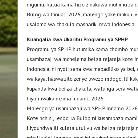
mgumu, hatua kama hizo zinakuwa muhimu zaidi
Bulog wa Januari 2026, malengo yake makuu, v
usalama wa chakula mashariki mwa Indonesia.
Kuangalia kwa Ukaribu Programu ya SPHP
Programu ya SPHP hutumika kama chombo muhim
usambazaji wa mchele na bei za rejareja kote 
Indonesia, ni nyeti sana kwa mabadiliko ya be
wa kaya, haswa zile zenye uwezo mdogo. Ili ku
kupanda kwa bei za chakula, watunga sera wal
hiyo mwaka mzima mnamo 2026.
Malengo ya usambazaji wa SPHP mnamo 2026 
Kote nchini, lengo la Bulog ni kusambaza mami
iliyoundwa ili kuleta utulivu wa bei za rejare
mbali zaidi. Ingawa umakini mwingi mara nying