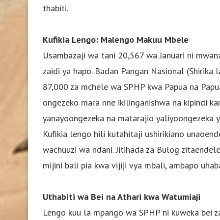
thabiti.
Kufikia Lengo: Malengo Makuu Mbele
Usambazaji wa tani 20,567 wa Januari ni mwanz
zaidi ya hapo. Badan Pangan Nasional (Shirika 
87,000 za mchele wa SPHP kwa Papua na Papua 
ongezeko mara nne ikilinganishwa na kipindi kam
yanayoongezeka na matarajio yaliyoongezeka ya
Kufikia lengo hili kutahitaji ushirikiano unaoe
wachuuzi wa ndani. Jitihada za Bulog zitaendel
mijini bali pia kwa vijiji vya mbali, ambapo uha
Uthabiti wa Bei na Athari kwa Watumiaji
Lengo kuu la mpango wa SPHP ni kuweka bei za 