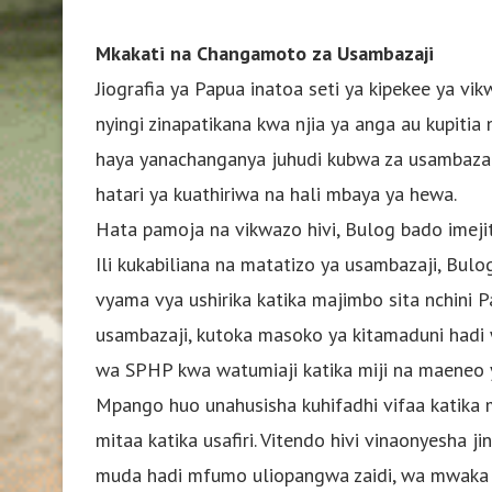
Mkakati na Changamoto za Usambazaji
Jiografia ya Papua inatoa seti ya kipekee ya vik
nyingi zinapatikana kwa njia ya anga au kupitia 
haya yanachanganya juhudi kubwa za usambazaji
hatari ya kuathiriwa na hali mbaya ya hewa.
Hata pamoja na vikwazo hivi, Bulog bado imejit
Ili kukabiliana na matatizo ya usambazaji, Bulo
vyama vya ushirika katika majimbo sita nchini
usambazaji, kutoka masoko ya kitamaduni hadi wa
wa SPHP kwa watumiaji katika miji na maeneo 
Mpango huo unahusisha kuhifadhi vifaa katika m
mitaa katika usafiri. Vitendo hivi vinaonyesh
muda hadi mfumo uliopangwa zaidi, wa mwaka m