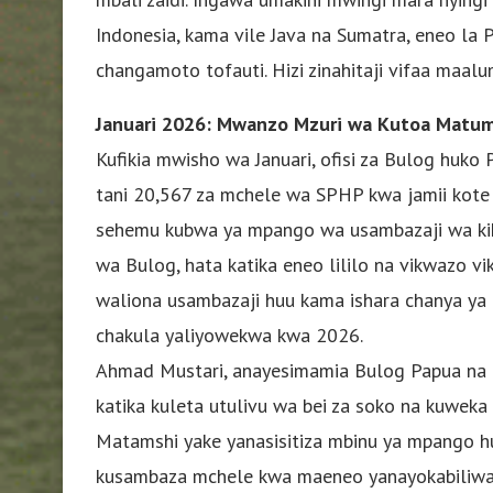
Indonesia, kama vile Java na Sumatra, eneo la 
changamoto tofauti. Hizi zinahitaji vifaa maalu
Januari 2026: Mwanzo Mzuri wa Kutoa Matuma
Kufikia mwisho wa Januari, ofisi za Bulog huk
tani 20,567 za mchele wa SPHP kwa jamii kote k
sehemu kubwa ya mpango wa usambazaji wa kik
wa Bulog, hata katika eneo lililo na vikwazo vi
waliona usambazaji huu kama ishara chanya y
chakula yaliyowekwa kwa 2026.
Ahmad Mustari, anayesimamia Bulog Papua na 
katika kuleta utulivu wa bei za soko na kuweka
Matamshi yake yanasisitiza mbinu ya mpango hu
kusambaza mchele kwa maeneo yanayokabiliwa 