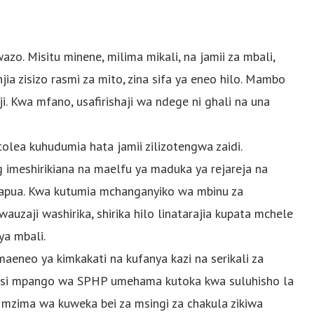
wazo. Misitu minene, milima mikali, na jamii za mbali,
njia zisizo rasmi za mito, zina sifa ya eneo hilo. Mambo
. Kwa mfano, usafirishaji wa ndege ni ghali na una
olea kuhudumia hata jamii zilizotengwa zaidi.
g imeshirikiana na maelfu ya maduka ya rejareja na
 Papua. Kwa kutumia mchanganyiko wa mbinu za
uzaji washirika, shirika hilo linatarajia kupata mchele
ya mbali.
aeneo ya kimkakati na kufanya kazi na serikali za
a jinsi mpango wa SPHP umehama kutoka kwa suluhisho la
zima wa kuweka bei za msingi za chakula zikiwa