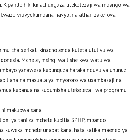
. Kipande hiki kinachunguza utekelezaji wa mpango wa
ikwazo vilivyokumbana navyo, na athari zake kwa
u cha serikali kinacholenga kuleta utulivu wa
Indonesia. Mchele, msingi wa lishe kwa watu wa
i, ambayo yanaweza kupunguza haraka nguvu ya ununuzi
kabiliana na masuala ya mnyororo wa usambazaji na
iamua kupanua na kudumisha utekelezaji wa programu
ni makubwa sana.
lioni ya tani za mchele kupitia SPHP, mpango
ja na kuweka mchele unapatikana, hata katika maeneo ya
i huwa kwenye visiwa vyenye watu wengi zaidi vya