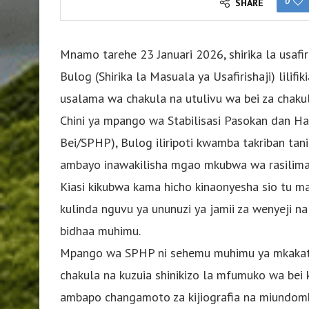
0
SHARE
Mnamo tarehe 23 Januari 2026, shirika la usafir
Bulog (Shirika la Masuala ya Usafirishaji) lilifi
usalama wa chakula na utulivu wa bei za chaku
Chini ya mpango wa Stabilisasi Pasokan dan Ha
Bei/SPHP), Bulog iliripoti kwamba takriban ta
ambayo inawakilisha mgao mkubwa wa rasilimal
Kiasi kikubwa kama hicho kinaonyesha sio tu mafa
kulinda nguvu ya ununuzi ya jamii za wenyeji na
bidhaa muhimu.
Mpango wa SPHP ni sehemu muhimu ya mkakati
chakula na kuzuia shinikizo la mfumuko wa be
ambapo changamoto za kijiografia na miundom