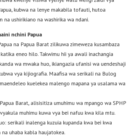
Papua, kubwa na lenye makabila tofauti, hutoa
m na ushirikiano na washirika wa ndani.
ini nchini Papua
o Papua na Papua Barat zilikuwa zimeweza kusambaza
atika eneo hilo. Takwimu hii ya awali inachangia
anda wa mwaka huo, ikiangazia ufanisi wa uendeshaji
kubwa vya kijiografia. Maafisa wa serikali na Bulog
a maendeleo kuelekea malengo mapana ya usalama wa
Papua Barat, alisisitiza umuhimu wa mpango wa SPHP
 vyakula muhimu kuwa vya bei nafuu kwa kila mtu.
o: serikali inalenga kuzuia kupanda kwa bei kwa
na uhaba kabla haujatokea.