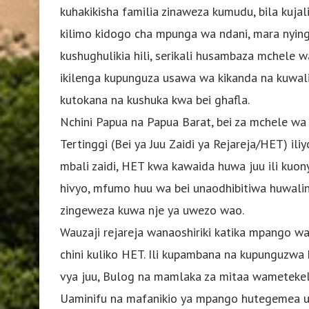
kuhakikisha familia zinaweza kumudu, bila kujal
kilimo kidogo cha mpunga wa ndani, mara nyingi 
kushughulikia hili, serikali husambaza mchele 
ikilenga kupunguza usawa wa kikanda na kuwal
kutokana na kushuka kwa bei ghafla.
Nchini Papua na Papua Barat, bei za mchele w
Tertinggi (Bei ya Juu Zaidi ya Rejareja/HET) il
mbali zaidi, HET kwa kawaida huwa juu ili kuon
hivyo, mfumo huu wa bei unaodhibitiwa huwali
zingeweza kuwa nje ya uwezo wao.
Wauzaji rejareja wanaoshiriki katika mpango 
chini kuliko HET. Ili kupambana na kupunguzw
vya juu, Bulog na mamlaka za mitaa wametekel
Uaminifu na mafanikio ya mpango hutegemea utek