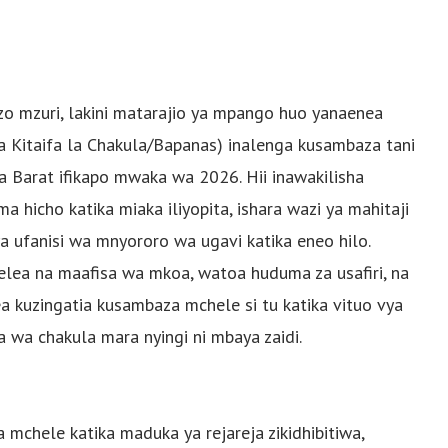
o mzuri, lakini matarajio ya mpango huo yanaenea
la Kitaifa la Chakula/Bapanas) inalenga kusambaza tani
Barat ifikapo mwaka wa 2026. Hii inawakilisha
a hicho katika miaka iliyopita, ishara wazi ya mahitaji
 ufanisi wa mnyororo wa ugavi katika eneo hilo.
ndelea na maafisa wa mkoa, watoa huduma za usafiri, na
ea kuzingatia kusambaza mchele si tu katika vituo vya
ba wa chakula mara nyingi ni mbaya zaidi.
mchele katika maduka ya rejareja zikidhibitiwa,