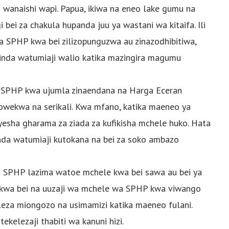
i wanaishi wapi. Papua, ikiwa na eneo lake gumu na
bei za chakula hupanda juu ya wastani wa kitaifa. Ili
wa SPHP kwa bei zilizopunguzwa au zinazodhibitiwa,
inda watumiaji walio katika mazingira magumu
a SPHP kwa ujumla zinaendana na Harga Eceran
iyowekwa na serikali. Kwa mfano, katika maeneo ya
yesha gharama za ziada za kufikisha mchele huko. Hata
nda watumiaji kutokana na bei za soko ambazo
wa SPHP lazima watoe mchele kwa bei sawa au bei ya
a kwa bei na uuzaji wa mchele wa SPHP kwa viwango
eza miongozo na usimamizi katika maeneo fulani.
elezaji thabiti wa kanuni hizi.