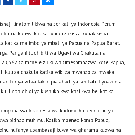
ishaji linalomilikiwa na serikali ya Indonesia Perum
kia hatua kubwa katika juhudi zake za kuhakikisha
la katika majimbo ya mbali ya Papua na Papua Barat.
rga Pangani (Udhibiti wa Ugavi wa Chakula na
ni 20,567 za mchele zilikuwa zimesambazwa kote Papua,
i kuu za chakula katika wiki za mwanzo za mwaka.
nikio ya vifaa lakini pia ahadi ya serikali iliyoazimia
 kujilinda dhidi ya kushuka kwa kasi kwa bei katika
 mpana wa Indonesia wa kudumisha bei nafuu ya
i kwa bidhaa muhimu. Katika maeneo kama Papua,
binu hufanya usambazaji kuwa wa gharama kubwa na