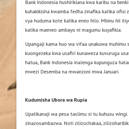
Bank Indonesia hushirikiana kwa karibu na benk
kuhakikisha kwamba fedha zinafika katika ofisi 
vya huduma kote katika eneo hilo. Mbinu hii ili
katika maeneo ambayo ni magumu kuyafikia.
Upangaji kama huo wa vifaa unakuwa muhimu sa
kuongezeka kwa usafiri kunaweza kuvuruga us
hatua, Bank Indonesia inalenga kupunguza hatar
mwezi Desemba na mwanzoni mwa Januari.
Kudumisha Ubora wa Rupia
Upatikanaji wa pesa taslimu si tu kuhusu wingi.
zinazosambazwa. Noti zilizochakaa, zilizoharib