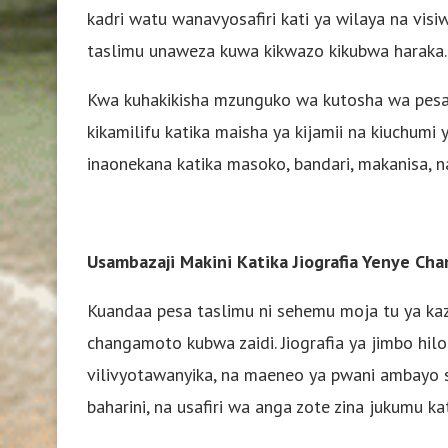
kadri watu wanavyosafiri kati ya wilaya na vis
taslimu unaweza kuwa kikwazo kikubwa haraka.
Kwa kuhakikisha mzunguko wa kutosha wa pesa ta
kikamilifu katika maisha ya kijamii na kiuchumi ya
inaonekana katika masoko, bandari, makanisa, n
Usambazaji Makini Katika Jiografia Yenye Ch
Kuandaa pesa taslimu ni sehemu moja tu ya kaz
changamoto kubwa zaidi. Jiografia ya jimbo hil
vilivyotawanyika, na maeneo ya pwani ambayo si 
baharini, na usafiri wa anga zote zina jukumu ka