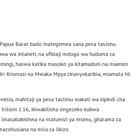
a, Papua Barat bado inategemea sana pesa taslimu.
awa wa intaneti, na ufikiaji mdogo wa huduma za
la mingi, haswa katika masoko ya kitamaduni na maeneo
dri Krismasi na Mwaka Mpya zinavyokaribia, miamala hii
nesia, mahitaji ya pesa taslimu wakati wa kipindi cha
trilioni 1.16, ikiwakilisha ongezeko kubwa
li linasababishwa na matumizi ya msimu, gharama za
zinazohusiana na mila za likizo.