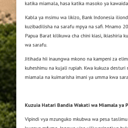
katika miamala, hasa katika masoko ya kawaida 
Kabla ya msimu wa likizo, Bank Indonesia ilion
kuzibadilisha na sarafu mpya na safi. Mnamo 202
Papua Barat kilikuwa cha chini kiasi, ikiashir
wa sarafu.
Jitihada hii inaungwa mkono na kampeni za el
kuheshimu na kujali rupiah. Kwa kukuza desturi 
miamala na kuimarisha imani ya umma kwa saraf
Kuzuia Hatari Bandia Wakati wa Miamala ya 
Vipindi vya mzunguko mkubwa wa pesa taslimu p