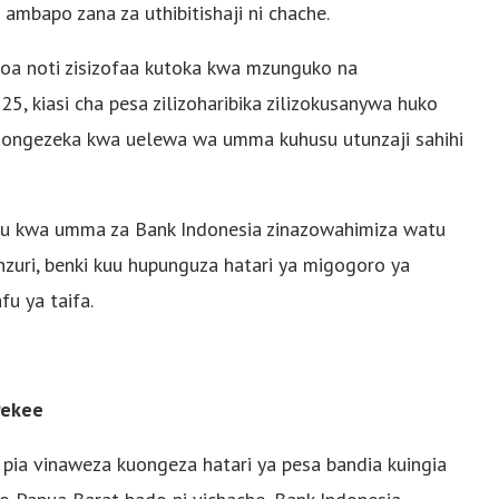
ambapo zana za uthibitishaji ni chache.
doa noti zisizofaa kutoka kwa mzunguko na
5, kiasi cha pesa zilizoharibika zilizokusanywa huko
ia kuongezeka kwa uelewa wa umma kuhusu utunzaji sahihi
imu kwa umma za Bank Indonesia zinazowahimiza watu
nzuri, benki kuu hupunguza hatari ya migogoro ya
u ya taifa.
Pekee
ia vinaweza kuongeza hatari ya pesa bandia kuingia