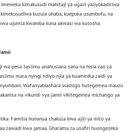
a imeweka kimakusudi mahitaji ya ugavi yaliyokadiriwa
ki kimekusudiwa kuzuia uhaba, kuepuka usumbufu, na
a kwa ujumla kwamba kuna ukwasi wa kutosha.
Jamii
ji wa pesa taslimu unahusiana sana na hisia zao za
 taslimu mara nyingi ndiyo njia ya kuaminika zaidi ya
i ya nyumbani. Wafanyabiashara wadogo hutegemea mauzo
 makanisa na vikundi vya jamii vikitegemea michango ya
ika. Familia hununua chakula kwa ajili ya milo ya
daa zawadi kwa jamaa. Gharama za usafiri huongezeka