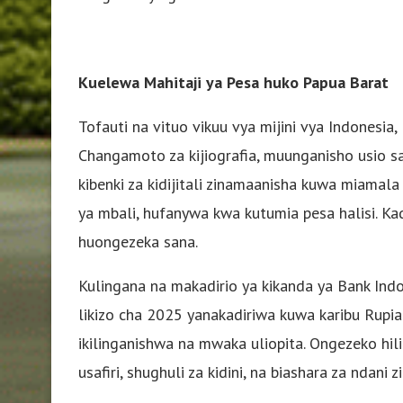
Kuelewa Mahitaji ya Pesa huko Papua Barat
Tofauti na vituo vikuu vya mijini vya Indonesi
Changamoto za kijiografia, muunganisho usio s
kibenki za kidijitali zinamaanisha kuwa miama
ya mbali, hufanywa kwa kutumia pesa halisi. Ka
huongezeka sana.
Kulingana na makadirio ya kikanda ya Bank Indo
likizo cha 2025 yanakadiriwa kuwa karibu Rupia 
ikilinganishwa na mwaka uliopita. Ongezeko hi
usafiri, shughuli za kidini, na biashara za ndani 