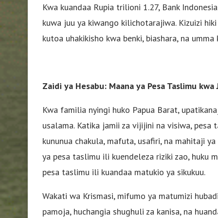
Kwa kuandaa Rupia trilioni 1.27, Bank Indonesi
kuwa juu ya kiwango kilichotarajiwa. Kizuizi hi
kutoa uhakikisho kwa benki, biashara, na umm
Zaidi ya Hesabu: Maana ya Pesa Taslimu kwa 
Kwa familia nyingi huko Papua Barat, upatikana
usalama. Katika jamii za vijijini na visiwa, pesa
kununua chakula, mafuta, usafiri, na mahitaj
ya pesa taslimu ili kuendeleza riziki zao, huku
pesa taslimu ili kuandaa matukio ya sikukuu.
Wakati wa Krismasi, mifumo ya matumizi hubadil
pamoja, huchangia shughuli za kanisa, na huan