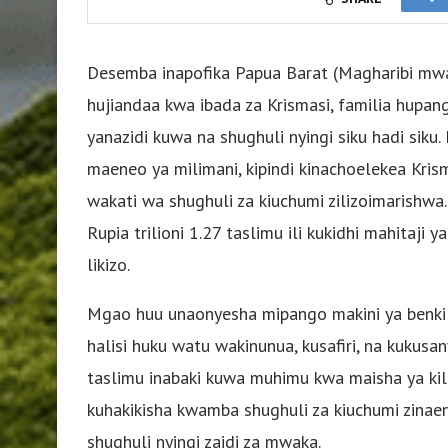
Desemba inapofika Papua Barat (Magharibi mwa 
hujiandaa kwa ibada za Krismasi, familia hupang
yanazidi kuwa na shughuli nyingi siku hadi siku. 
maeneo ya milimani, kipindi kinachoelekea Kris
wakati wa shughuli za kiuchumi zilizoimarishw
Rupia trilioni 1.27 taslimu ili kukidhi mahitaj
likizo.
Mgao huu unaonyesha mipango makini ya benki k
halisi huku watu wakinunua, kusafiri, na kukusa
taslimu inabaki kuwa muhimu kwa maisha ya kila
kuhakikisha kwamba shughuli za kiuchumi zinae
shughuli nyingi zaidi za mwaka.