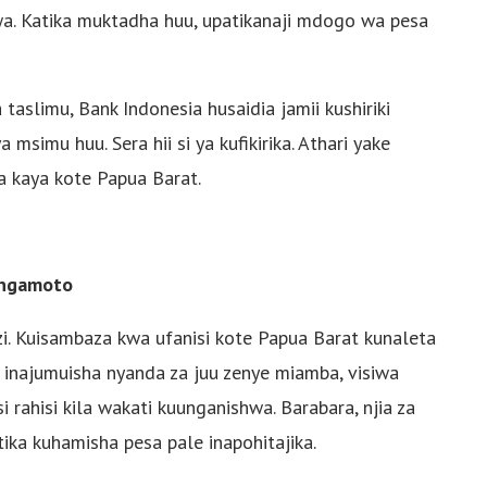
iwa. Katika muktadha huu, upatikanaji mdogo wa pesa
slimu, Bank Indonesia husaidia jamii kushiriki
 msimu huu. Sera hii si ya kufikirika. Athari yake
a kaya kote Papua Barat.
angamoto
i. Kuisambaza kwa ufanisi kote Papua Barat kunaleta
o inajumuisha nyanda za juu zenye miamba, visiwa
rahisi kila wakati kuunganishwa. Barabara, njia za
tika kuhamisha pesa pale inapohitajika.