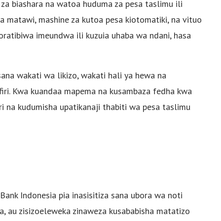
i za biashara na watoa huduma za pesa taslimu ili
za matawi, mashine za kutoa pesa kiotomatiki, na vituo
yoratibiwa imeundwa ili kuzuia uhaba wa ndani, hasa
na wakati wa likizo, wakati hali ya hewa na
afiri. Kwa kuandaa mapema na kusambaza fedha kwa
i na kudumisha upatikanaji thabiti wa pesa taslimu
 Bank Indonesia pia inasisitiza sana ubora wa noti
ika, au zisizoeleweka zinaweza kusababisha matatizo