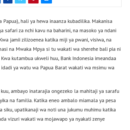
Papua), hali ya hewa inaanza kubadilika. Makanisa
a safari za nchi kavu na baharini, na masoko ya ndani
Kwa jamii zilizoenea katika miji ya pwani, visiwa, na
masi na Mwaka Mpya si tu wakati wa sherehe bali pia ni
a. Kwa kutambua ukweli huu, Bank Indonesia imeandaa
i ya idadi ya watu wa Papua Barat wakati wa msimu wa
uu, ambayo inatarajia ongezeko la mahitaji ya sarafu
nyika na familia. Katika eneo ambalo miamala ya pesa
 siku, upatikanaji wa noti una jukumu muhimu katika
nda vizuri wakati wa mojawapo ya nyakati zenye