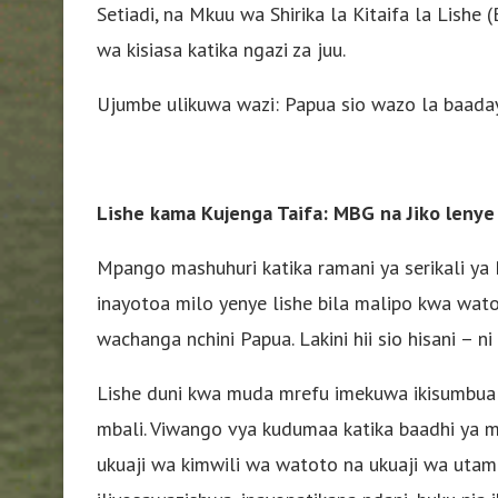
Setiadi, na Mkuu wa Shirika la Kitaifa la Lish
wa kisiasa katika ngazi za juu.
Ujumbe ulikuwa wazi: Papua sio wazo la baaday
Lishe kama Kujenga Taifa: MBG na Jiko lenye
Mpango mashuhuri katika ramani ya serikali y
inayotoa milo yenye lishe bila malipo kwa wat
wachanga nchini Papua. Lakini hii sio hisani – ni
Lishe duni kwa muda mrefu imekuwa ikisumbua
mbali. Viwango vya kudumaa katika baadhi ya m
ukuaji wa kimwili wa watoto na ukuaji wa utam