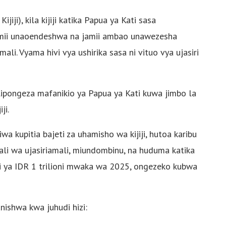
iji), kila kijiji katika Papua ya Kati sasa
amii unaoendeshwa na jamii ambao unawezesha
mali. Vyama hivi vya ushirika sasa ni vituo vya ujasiri
 alipongeza mafanikio ya Papua ya Kati kuwa jimbo la
ji.
 kupitia bajeti za uhamisho wa kijiji, hutoa karibu
amali wa ujasiriamali, miundombinu, na huduma katika
idi ya IDR 1 trilioni mwaka wa 2025, ongezeko kubwa
anishwa kwa juhudi hizi: