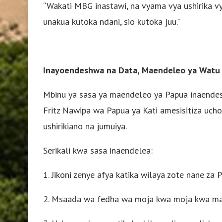
“Wakati MBG inastawi, na vyama vya ushirika vy
unakua kutoka ndani, sio kutoka juu.”
Inayoendeshwa na Data, Maendeleo ya Watu
Mbinu ya sasa ya maendeleo ya Papua inaendes
Fritz Nawipa wa Papua ya Kati amesisitiza ucho
ushirikiano na jumuiya.
Serikali kwa sasa inaendelea:
1. Jikoni zenye afya katika wilaya zote nane za 
2. Msaada wa fedha wa moja kwa moja kwa m