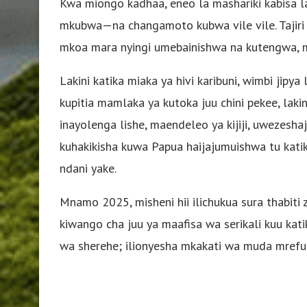
Kwa miongo kadhaa, eneo la mashariki kabisa l
mkubwa—na changamoto kubwa vile vile. Tajiri w
mkoa mara nyingi umebainishwa na kutengwa, 
Lakini katika miaka ya hivi karibuni, wimbi jipya
kupitia mamlaka ya kutoka juu chini pekee, laki
inayolenga lishe, maendeleo ya kijiji, uwezesha
kuhakikisha kuwa Papua haijajumuishwa tu katik
ndani yake.
Mnamo 2025, misheni hii ilichukua sura thabiti 
kiwango cha juu ya maafisa wa serikali kuu katik
wa sherehe; ilionyesha mkakati wa muda mrefu wa