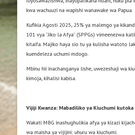
iliyosawazishwa, inayopatikana ndani, huku pi
kwa wachuuzi na wapishi wanawake wa Papua.
Kufikia Agosti 2025, 25% ya malengo ya kikand
101 vya “Jiko la Afya” (SPPGs) vimeenezwa katik
kitaifa. Majiko haya sio tu ya kulisha watoto la
kuendeleza uchumi mdogo.
Mbinu hii inachanganya lishe, uwezeshaji wa k
kimoja, kihalisi kabisa.
Vijiji Kwanza: Mabadiliko ya Kiuchumi kutoka 
Wakati MBG inashughulikia afya ya kizazi kij
wa maisha ya vijijini: uhuru wa kiuchumi.