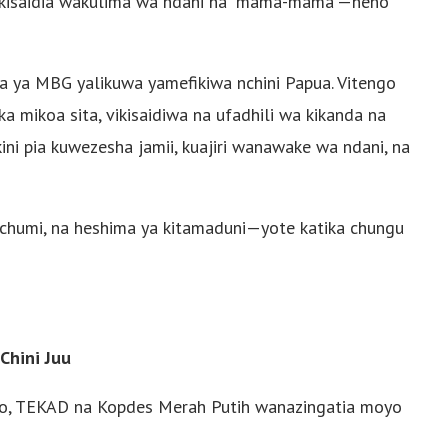
a ikisaidia wakulima wa ndani na “mama-mama”—neno
a ya MBG yalikuwa yamefikiwa nchini Papua. Vitengo
a mikoa sita, vikisaidiwa na ufadhili wa kikanda na
kini pia kuwezesha jamii, kuajiri wanawake wa ndani, na
iuchumi, na heshima ya kitamaduni—yote katika chungu
Chini Juu
acho, TEKAD na Kopdes Merah Putih wanazingatia moyo