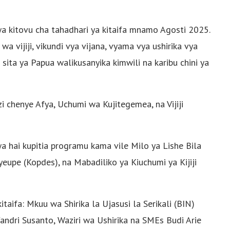
wa kitovu cha tahadhari ya kitaifa mnamo Agosti 2025.
a vijiji, vikundi vya vijana, vyama vya ushirika vya
ita ya Papua walikusanyika kimwili na karibu chini ya
i chenye Afya, Uchumi wa Kujitegemea, na Vijiji
wa hai kupitia programu kama vile Milo ya Lishe Bila
eupe (Kopdes), na Mabadiliko ya Kiuchumi ya Kijiji
ifa: Mkuu wa Shirika la Ujasusi la Serikali (BIN)
 Yandri Susanto, Waziri wa Ushirika na SMEs Budi Arie