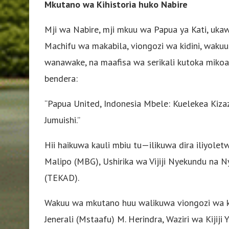
Mkutano wa Kihistoria huko Nabire
Mji wa Nabire, mji mkuu wa Papua ya Kati, uka
Machifu wa makabila, viongozi wa kidini, wakuu w
wanawake, na maafisa wa serikali kutoka mikoa s
bendera:
“Papua United, Indonesia Mbele: Kuelekea Kizaz
Jumuishi.”
Hii haikuwa kauli mbiu tu—ilikuwa dira iliyolet
Malipo (MBG), Ushirika wa Vijiji Nyekundu na Ny
(TEKAD).
Wakuu wa mkutano huu walikuwa viongozi wa kita
Jenerali (Mstaafu) M. Herindra, Waziri wa Kijiji