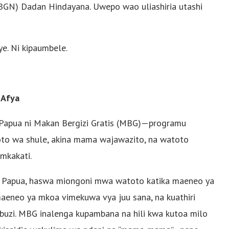
e (BGN) Dadan Hindayana. Uwepo wao uliashiria utashi
e. Ni kipaumbele.
 Afya
a Papua ni Makan Bergizi Gratis (MBG)—programu
oto wa shule, akina mama wajawazito, na watoto
 mkakati.
 Papua, haswa miongoni mwa watoto katika maeneo ya
aeneo ya mkoa vimekuwa vya juu sana, na kuathiri
buzi. MBG inalenga kupambana na hili kwa kutoa milo