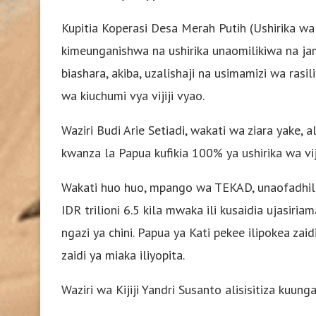
Kupitia Koperasi Desa Merah Putih (Ushirika wa Kij
kimeunganishwa na ushirika unaomilikiwa na j
biashara, akiba, uzalishaji na usimamizi wa rasili
wa kiuchumi vya vijiji vyao.
Waziri Budi Arie Setiadi, wakati wa ziara yake,
kwanza la Papua kufikia 100% ya ushirika wa viji
Wakati huo huo, mpango wa TEKAD, unaofadhiliwa
IDR trilioni 6.5 kila mwaka ili kusaidia ujasiri
ngazi ya chini. Papua ya Kati pekee ilipokea za
zaidi ya miaka iliyopita.
Waziri wa Kijiji Yandri Susanto alisisitiza kuung