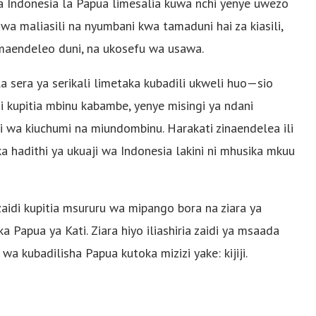
a Indonesia la Papua limesalia kuwa nchi yenye uwezo
a maliasili na nyumbani kwa tamaduni hai za kiasili,
maendeleo duni, na ukosefu wa usawa.
 la sera ya serikali limetaka kubadili ukweli huo—sio
ni kupitia mbinu kabambe, yenye misingi ya ndani
ji wa kiuchumi na miundombinu. Harakati zinaendelea ili
a hadithi ya ukuaji wa Indonesia lakini ni mhusika mkuu
zaidi kupitia msururu wa mipango bora na ziara ya
a Papua ya Kati. Ziara hiyo iliashiria zaidi ya msaada
 kubadilisha Papua kutoka mizizi yake: kijiji.