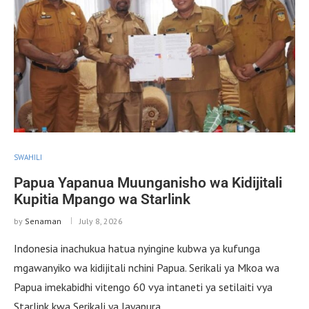
SWAHILI
Papua Yapanua Muunganisho wa Kidijitali
Kupitia Mpango wa Starlink
by
Senaman
July 8, 2026
Indonesia inachukua hatua nyingine kubwa ya kufunga
mgawanyiko wa kidijitali nchini Papua. Serikali ya Mkoa wa
Papua imekabidhi vitengo 60 vya intaneti ya setilaiti vya
Starlink kwa Serikali ya Jayapura …