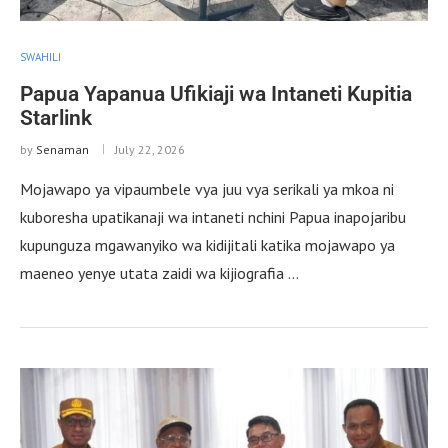
SWAHILI
Papua Yapanua Ufikiaji wa Intaneti Kupitia
Starlink
by
Senaman
July 22, 2026
Mojawapo ya vipaumbele vya juu vya serikali ya mkoa ni
kuboresha upatikanaji wa intaneti nchini Papua inapojaribu
kupunguza mgawanyiko wa kidijitali katika mojawapo ya
maeneo yenye utata zaidi wa kijiografia …