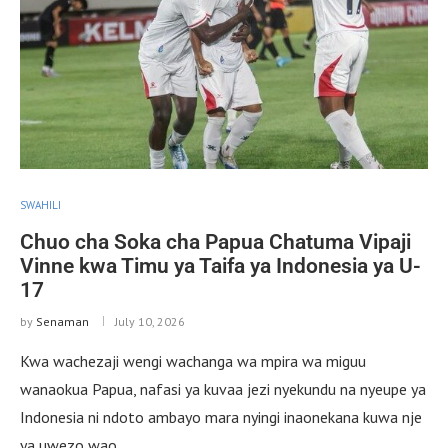
SWAHILI
Chuo cha Soka cha Papua Chatuma Vipaji
Vinne kwa Timu ya Taifa ya Indonesia ya U-
17
by
Senaman
July 10, 2026
Kwa wachezaji wengi wachanga wa mpira wa miguu
wanaokua Papua, nafasi ya kuvaa jezi nyekundu na nyeupe ya
Indonesia ni ndoto ambayo mara nyingi inaonekana kuwa nje
ya uwezo wao. …