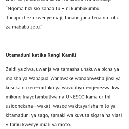
“Ngoma hizi sio sanaa tu – ni kumbukumbu.
Tunapocheza kwenye maji, tunaungana tena na roho
za mababu zetu.”
Utamaduni katika Rangi Kamili
Zaidi ya ziwa, uwanja wa tamasha unakuwa picha ya
maisha ya Wapapua. Wanawake wanaonyesha jinsi ya
kusuka noken—mifuko ya wavu iliyotengenezwa kwa
mikono inayotambuliwa na UNESCO kama urithi
usioonekana—wakati wazee wakitayarisha milo ya
kitamaduni ya sago, samaki wa kuvuta sigara na viazi
vitamu kwenye miali ya moto.