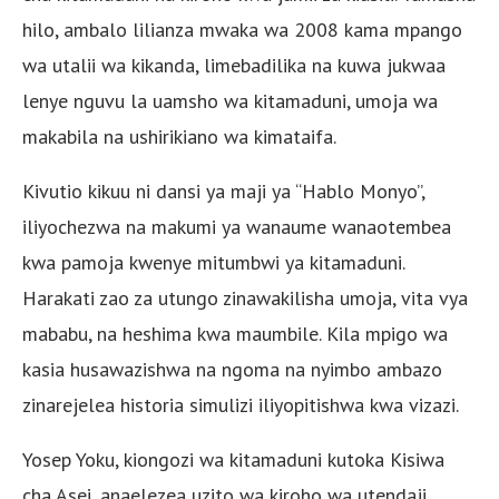
hilo, ambalo lilianza mwaka wa 2008 kama mpango
wa utalii wa kikanda, limebadilika na kuwa jukwaa
lenye nguvu la uamsho wa kitamaduni, umoja wa
makabila na ushirikiano wa kimataifa.
Kivutio kikuu ni dansi ya maji ya “Hablo Monyo”,
iliyochezwa na makumi ya wanaume wanaotembea
kwa pamoja kwenye mitumbwi ya kitamaduni.
Harakati zao za utungo zinawakilisha umoja, vita vya
mababu, na heshima kwa maumbile. Kila mpigo wa
kasia husawazishwa na ngoma na nyimbo ambazo
zinarejelea historia simulizi iliyopitishwa kwa vizazi.
Yosep Yoku, kiongozi wa kitamaduni kutoka Kisiwa
cha Asei, anaelezea uzito wa kiroho wa utendaji.