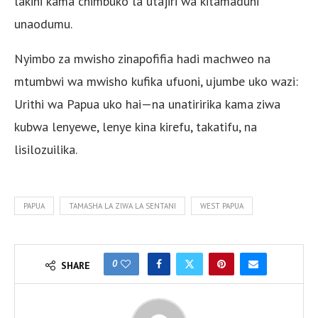
lakini kama chimbuko la utajiri wa kitamaduni
unaodumu.
Nyimbo za mwisho zinapofifia hadi machweo na
mtumbwi wa mwisho kufika ufuoni, ujumbe uko wazi:
Urithi wa Papua uko hai—na unatiririka kama ziwa
kubwa lenyewe, lenye kina kirefu, takatifu, na
lisilozuilika.
PAPUA
TAMASHA LA ZIWA LA SENTANI
WEST PAPUA
0
SHARE