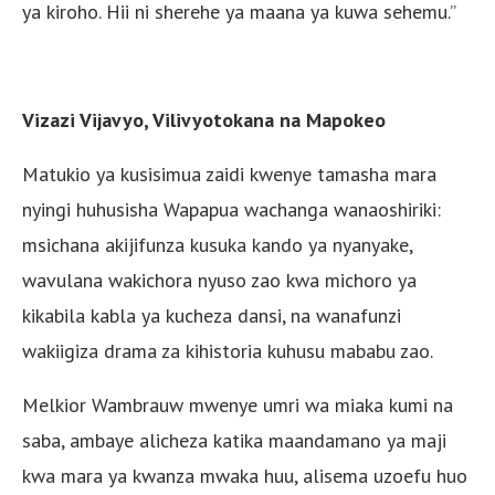
ya kiroho. Hii ni sherehe ya maana ya kuwa sehemu.”
Vizazi Vijavyo, Vilivyotokana na Mapokeo
Matukio ya kusisimua zaidi kwenye tamasha mara
nyingi huhusisha Wapapua wachanga wanaoshiriki:
msichana akijifunza kusuka kando ya nyanyake,
wavulana wakichora nyuso zao kwa michoro ya
kikabila kabla ya kucheza dansi, na wanafunzi
wakiigiza drama za kihistoria kuhusu mababu zao.
Melkior Wambrauw mwenye umri wa miaka kumi na
saba, ambaye alicheza katika maandamano ya maji
kwa mara ya kwanza mwaka huu, alisema uzoefu huo