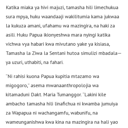
Katika miaka ya hivi majuzi, tamasha hili limechukua
sura mpya, huku waandaaji wakilitumia kama jukwaa
la kukuza amani, ufahamu wa mazingira, na haki za
asili. Huku Papua ikionyeshwa mara nyingi katika
vichwa vya habari kwa mivutano yake ya kisiasa,
Tamasha la Ziwa la Sentani hutoa simulizi mbadala—
ya uzuri, uthabiti, na fahari.
“Ni rahisi kuona Papua kupitia mtazamo wa
migogoro,” asema mwanaanthropolojia wa
kitamaduni Dakt. Maria Tumanggor. “Lakini kile
ambacho tamasha hili linafichua ni kwamba jumuiya
za Wapapua ni wachangamfu, wabunifu, na
wameunganishwa kwa kina na mazingira na hali yao