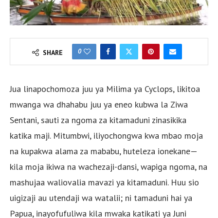
0
SHARE
Jua linapochomoza juu ya Milima ya Cyclops, likitoa
mwanga wa dhahabu juu ya eneo kubwa la Ziwa
Sentani, sauti za ngoma za kitamaduni zinasikika
katika maji. Mitumbwi, iliyochongwa kwa mbao moja
na kupakwa alama za mababu, huteleza ionekane—
kila moja ikiwa na wachezaji-dansi, wapiga ngoma, na
mashujaa waliovalia mavazi ya kitamaduni. Huu sio
uigizaji au utendaji wa watalii; ni tamaduni hai ya
Papua, inayofufuliwa kila mwaka katikati ya Juni