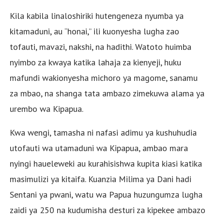
Kila kabila linaloshiriki hutengeneza nyumba ya
kitamaduni, au “honai,” ili kuonyesha lugha zao
tofauti, mavazi, nakshi, na hadithi. Watoto huimba
nyimbo za kwaya katika lahaja za kienyeji, huku
mafundi wakionyesha michoro ya magome, sanamu
za mbao, na shanga tata ambazo zimekuwa alama ya
urembo wa Kipapua.
Kwa wengi, tamasha ni nafasi adimu ya kushuhudia
utofauti wa utamaduni wa Kipapua, ambao mara
nyingi haueleweki au kurahisishwa kupita kiasi katika
masimulizi ya kitaifa. Kuanzia Milima ya Dani hadi
Sentani ya pwani, watu wa Papua huzungumza lugha
zaidi ya 250 na kudumisha desturi za kipekee ambazo