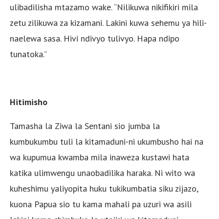
ulibadilisha mtazamo wake. “Nilikuwa nikifikiri mila
zetu zilikuwa za kizamani. Lakini kuwa sehemu ya hili-
naelewa sasa. Hivi ndivyo tulivyo. Hapa ndipo
tunatoka.”
Hitimisho
Tamasha la Ziwa la Sentani sio jumba la
kumbukumbu tuli la kitamaduni-ni ukumbusho hai na
wa kupumua kwamba mila inaweza kustawi hata
katika ulimwengu unaobadilika haraka. Ni wito wa
kuheshimu yaliyopita huku tukikumbatia siku zijazo,
kuona Papua sio tu kama mahali pa uzuri wa asili