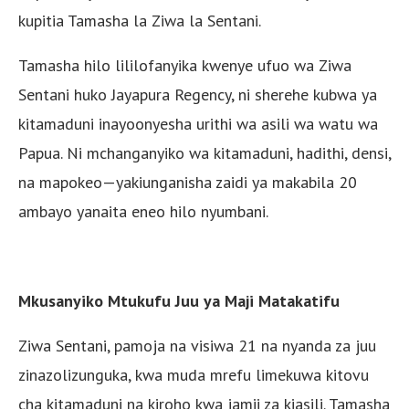
kupitia Tamasha la Ziwa la Sentani.
Tamasha hilo lililofanyika kwenye ufuo wa Ziwa
Sentani huko Jayapura Regency, ni sherehe kubwa ya
kitamaduni inayoonyesha urithi wa asili wa watu wa
Papua. Ni mchanganyiko wa kitamaduni, hadithi, densi,
na mapokeo—yakiunganisha zaidi ya makabila 20
ambayo yanaita eneo hilo nyumbani.
Mkusanyiko Mtukufu Juu ya Maji Matakatifu
Ziwa Sentani, pamoja na visiwa 21 na nyanda za juu
zinazolizunguka, kwa muda mrefu limekuwa kitovu
cha kitamaduni na kiroho kwa jamii za kiasili. Tamasha