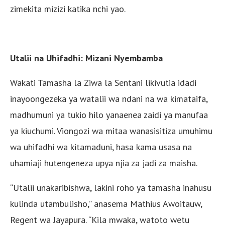
zimekita mizizi katika nchi yao.
Utalii na Uhifadhi: Mizani Nyembamba
Wakati Tamasha la Ziwa la Sentani likivutia idadi
inayoongezeka ya watalii wa ndani na wa kimataifa,
madhumuni ya tukio hilo yanaenea zaidi ya manufaa
ya kiuchumi. Viongozi wa mitaa wanasisitiza umuhimu
wa uhifadhi wa kitamaduni, hasa kama usasa na
uhamiaji hutengeneza upya njia za jadi za maisha.
“Utalii unakaribishwa, lakini roho ya tamasha inahusu
kulinda utambulisho,” anasema Mathius Awoitauw,
Regent wa Jayapura. “Kila mwaka, watoto wetu