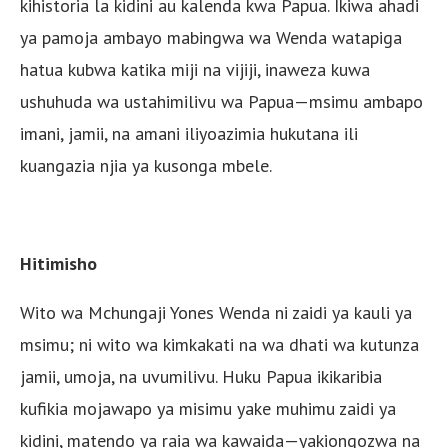
kihistoria la kidini au kalenda kwa Papua. Ikiwa ahadi
ya pamoja ambayo mabingwa wa Wenda watapiga
hatua kubwa katika miji na vijiji, inaweza kuwa
ushuhuda wa ustahimilivu wa Papua—msimu ambapo
imani, jamii, na amani iliyoazimia hukutana ili
kuangazia njia ya kusonga mbele.
Hitimisho
Wito wa Mchungaji Yones Wenda ni zaidi ya kauli ya
msimu; ni wito wa kimkakati na wa dhati wa kutunza
jamii, umoja, na uvumilivu. Huku Papua ikikaribia
kufikia mojawapo ya misimu yake muhimu zaidi ya
kidini, matendo ya raia wa kawaida—yakiongozwa na