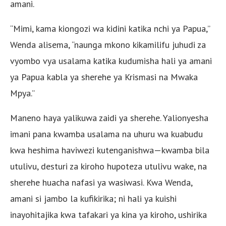
amani.
“Mimi, kama kiongozi wa kidini katika nchi ya Papua,”
Wenda alisema, “naunga mkono kikamilifu juhudi za
vyombo vya usalama katika kudumisha hali ya amani
ya Papua kabla ya sherehe ya Krismasi na Mwaka
Mpya.”
Maneno haya yalikuwa zaidi ya sherehe. Yalionyesha
imani pana kwamba usalama na uhuru wa kuabudu
kwa heshima haviwezi kutenganishwa—kwamba bila
utulivu, desturi za kiroho hupoteza utulivu wake, na
sherehe huacha nafasi ya wasiwasi. Kwa Wenda,
amani si jambo la kufikirika; ni hali ya kuishi
inayohitajika kwa tafakari ya kina ya kiroho, ushirika