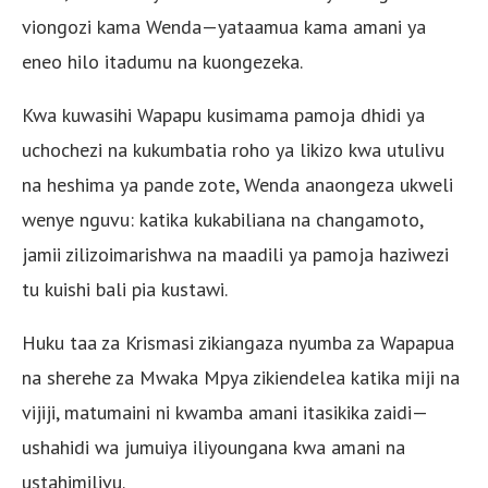
viongozi kama Wenda—yataamua kama amani ya
eneo hilo itadumu na kuongezeka.
Kwa kuwasihi Wapapu kusimama pamoja dhidi ya
uchochezi na kukumbatia roho ya likizo kwa utulivu
na heshima ya pande zote, Wenda anaongeza ukweli
wenye nguvu: katika kukabiliana na changamoto,
jamii zilizoimarishwa na maadili ya pamoja haziwezi
tu kuishi bali pia kustawi.
Huku taa za Krismasi zikiangaza nyumba za Wapapua
na sherehe za Mwaka Mpya zikiendelea katika miji na
vijiji, matumaini ni kwamba amani itasikika zaidi—
ushahidi wa jumuiya iliyoungana kwa amani na
ustahimilivu.