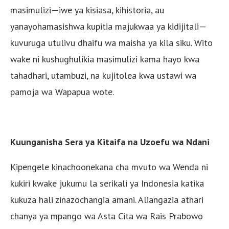
masimulizi—iwe ya kisiasa, kihistoria, au
yanayohamasishwa kupitia majukwaa ya kidijitali—
kuvuruga utulivu dhaifu wa maisha ya kila siku. Wito
wake ni kushughulikia masimulizi kama hayo kwa
tahadhari, utambuzi, na kujitolea kwa ustawi wa
pamoja wa Wapapua wote.
Kuunganisha Sera ya Kitaifa na Uzoefu wa Ndani
Kipengele kinachoonekana cha mvuto wa Wenda ni
kukiri kwake jukumu la serikali ya Indonesia katika
kukuza hali zinazochangia amani. Aliangazia athari
chanya ya mpango wa Asta Cita wa Rais Prabowo