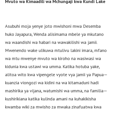
Mvuto wa Kimaadili wa Mchungaji kwa Kundi Lake
Asubuhi moja yenye joto mwishoni mwa Desemba
huko Jayapura, Wenda alisimama mbele ya mkutano
wa waandishi wa habari na wawakilishi wa jamii.
Mwenendo wake ulikuwa mtulivu lakini imara, mfano
wa mtu mwenye mvuto wa kiroho na wasiwasi wa
kidunia kwa ustawi wa umma. Katika hotuba yake,
alitoa wito kwa vipengele vyote vya jamii ya Papua—
kuanzia viongozi wa kidini na wa kitamaduni hadi
mashirika ya vijana, watumishi wa umma, na familia—
kushirikiana katika kulinda amani na kuhakikisha
kwamba wiki za mwisho za mwaka zinafuatwa kwa