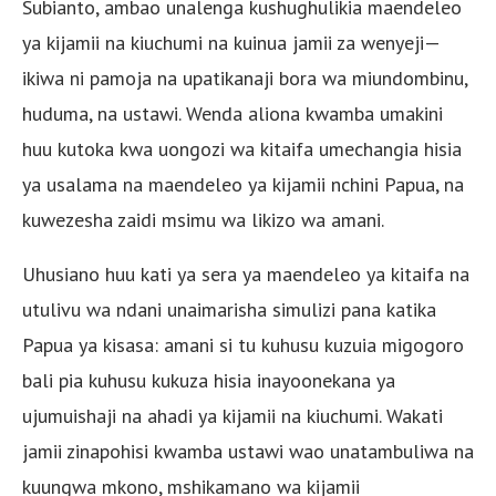
Subianto, ambao unalenga kushughulikia maendeleo
ya kijamii na kiuchumi na kuinua jamii za wenyeji—
ikiwa ni pamoja na upatikanaji bora wa miundombinu,
huduma, na ustawi. Wenda aliona kwamba umakini
huu kutoka kwa uongozi wa kitaifa umechangia hisia
ya usalama na maendeleo ya kijamii nchini Papua, na
kuwezesha zaidi msimu wa likizo wa amani.
Uhusiano huu kati ya sera ya maendeleo ya kitaifa na
utulivu wa ndani unaimarisha simulizi pana katika
Papua ya kisasa: amani si tu kuhusu kuzuia migogoro
bali pia kuhusu kukuza hisia inayoonekana ya
ujumuishaji na ahadi ya kijamii na kiuchumi. Wakati
jamii zinapohisi kwamba ustawi wao unatambuliwa na
kuungwa mkono, mshikamano wa kijamii