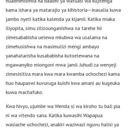
huadhimishwa na baadhi ya wafuasi wa kujitenga
kama ishara ya matarajio ya kihistoria—inasalia kuwa
jambo nyeti katika kalenda ya kijamii. Katika miaka
iliyopita, simu zilizounganishwa na tarehe hii
zimesababisha uelewa mkubwa wa usalama na
zimehusishwa na masimulizi mengi ambayo
yanahatarisha kusababisha kutoelewana na
mgawanyiko miongoni mwa jamii. Juhudi za wenyeji
zimesisitiza mara kwa mara kwamba uchochezi kama
huo haupaswi kuvuruga kuishi kwa amani au kugeuka
kuwa machafuko.
Kwa hivyo, ujumbe wa Wenda si wa kiroho tu bali pia
ni wa vitendo sana. Katika kuwasihi Wapapua
wasiache uchochezi, anakiri waziwazi nguvu halisi ya