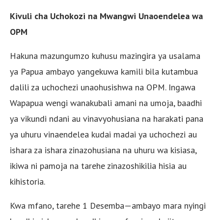
Kivuli cha Uchokozi na Mwangwi Unaoendelea wa
OPM
Hakuna mazungumzo kuhusu mazingira ya usalama
ya Papua ambayo yangekuwa kamili bila kutambua
dalili za uchochezi unaohusishwa na OPM. Ingawa
Wapapua wengi wanakubali amani na umoja, baadhi
ya vikundi ndani au vinavyohusiana na harakati pana
ya uhuru vinaendelea kudai madai ya uchochezi au
ishara za ishara zinazohusiana na uhuru wa kisiasa,
ikiwa ni pamoja na tarehe zinazoshikilia hisia au
kihistoria.
Kwa mfano, tarehe 1 Desemba—ambayo mara nyingi