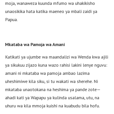
moja, wanaweza kuunda mfumo wa uhakikisho
unaosikika hata katika maeneo ya mbali zaidi ya
Papua.
Mkataba wa Pamoja wa Amani
Katikati ya ujumbe wa maandalizi wa Wenda kwa ajili
ya sikukuu zijazo kuna wazo rahisi lakini lenye nguvu:
amani ni mkataba wa pamoja ambao lazima
uheshimiwe kila siku, si tu wakati wa sherehe. Ni
mkataba unaotokana na heshima ya pande zote—
ahadi kati ya Wapapu ya kulinda usalama, utu, na
uhuru wa kila mmoja kuishi na kuabudu bila hofu.