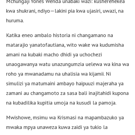
Mchungaji Yones Wenda unabaki wazi: kusherehekea
kwa shukrani, ndiyo—lakini pia kwa ujasiri, uwazi, na
huruma.
Katika eneo ambalo historia ni changamano na
matarajio yanatofautiana, wito wake wa kudumisha
amani na kubaki macho dhidi ya uchochezi
unaogawanya watu unazungumzia uelewa wa kina wa
roho ya mwanadamu na uhalisia wa kijamii. Ni
simulizi ya matumaini ambayo haipuuzi majeraha ya
zamani au changamoto za sasa bali inajitahidi kupona
na kubadilika kupitia umoja na kusudi la pamoja.
Mwishowe, msimu wa Krismasi na mapambazuko ya
mwaka mpya unaweza kuwa zaidi ya tukio la