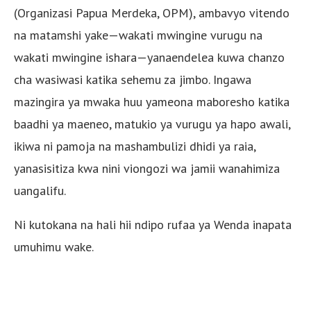
(Organizasi Papua Merdeka, OPM), ambavyo vitendo
na matamshi yake—wakati mwingine vurugu na
wakati mwingine ishara—yanaendelea kuwa chanzo
cha wasiwasi katika sehemu za jimbo. Ingawa
mazingira ya mwaka huu yameona maboresho katika
baadhi ya maeneo, matukio ya vurugu ya hapo awali,
ikiwa ni pamoja na mashambulizi dhidi ya raia,
yanasisitiza kwa nini viongozi wa jamii wanahimiza
uangalifu.
Ni kutokana na hali hii ndipo rufaa ya Wenda inapata
umuhimu wake.