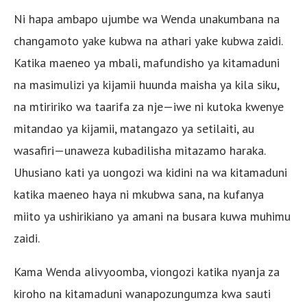
Ni hapa ambapo ujumbe wa Wenda unakumbana na
changamoto yake kubwa na athari yake kubwa zaidi.
Katika maeneo ya mbali, mafundisho ya kitamaduni
na masimulizi ya kijamii huunda maisha ya kila siku,
na mtiririko wa taarifa za nje—iwe ni kutoka kwenye
mitandao ya kijamii, matangazo ya setilaiti, au
wasafiri—unaweza kubadilisha mitazamo haraka.
Uhusiano kati ya uongozi wa kidini na wa kitamaduni
katika maeneo haya ni mkubwa sana, na kufanya
miito ya ushirikiano ya amani na busara kuwa muhimu
zaidi.
Kama Wenda alivyoomba, viongozi katika nyanja za
kiroho na kitamaduni wanapozungumza kwa sauti