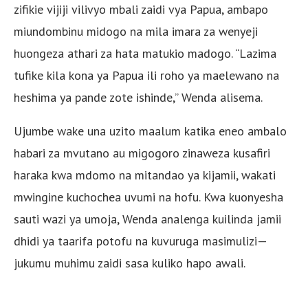
zifikie vijiji vilivyo mbali zaidi vya Papua, ambapo
miundombinu midogo na mila imara za wenyeji
huongeza athari za hata matukio madogo. “Lazima
tufike kila kona ya Papua ili roho ya maelewano na
heshima ya pande zote ishinde,” Wenda alisema.
Ujumbe wake una uzito maalum katika eneo ambalo
habari za mvutano au migogoro zinaweza kusafiri
haraka kwa mdomo na mitandao ya kijamii, wakati
mwingine kuchochea uvumi na hofu. Kwa kuonyesha
sauti wazi ya umoja, Wenda analenga kuilinda jamii
dhidi ya taarifa potofu na kuvuruga masimulizi—
jukumu muhimu zaidi sasa kuliko hapo awali.