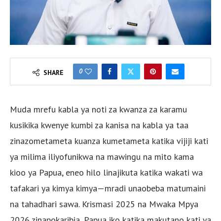
0
SHARE
Muda mrefu kabla ya noti za kwanza za karamu
kusikika kwenye kumbi za kanisa na kabla ya taa
zinazometameta kuanza kumetameta katika vijiji kati
ya milima iliyofunikwa na mawingu na mito kama
kioo ya Papua, eneo hilo linajikuta katika wakati wa
tafakari ya kimya kimya—mradi unaobeba matumaini
na tahadhari sawa. Krismasi 2025 na Mwaka Mpya
2026 zinapokaribia, Papua iko katika makutano kati ya