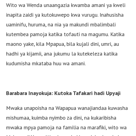
Wito wa Wenda unaangazia kwamba amani ya kweli
inapita zaidi ya kutokuwepo kwa vurugu. Inahusisha
uaminifu, huruma, na nia ya makundi mbalimbali
kutembea pamoja katika tofauti na magumu. Katika
maono yake, kila Mpapua, bila kujali dini, umri, au
hadhi ya kijamii, ana jukumu la kutekeleza katika
kudumisha mkataba huu wa amani.
Barabara Inayokuja: Kutoka Tafakari hadi Upyaji
Mwaka unapoisha na Wapapua wanajiandaa kuwasha
mishumaa, kuimba nyimbo za dini, na kukaribisha
mwaka mpya pamoja na familia na marafiki, wito wa