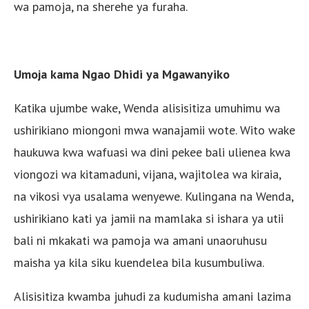
wa pamoja, na sherehe ya furaha.
Umoja kama Ngao Dhidi ya Mgawanyiko
Katika ujumbe wake, Wenda alisisitiza umuhimu wa
ushirikiano miongoni mwa wanajamii wote. Wito wake
haukuwa kwa wafuasi wa dini pekee bali ulienea kwa
viongozi wa kitamaduni, vijana, wajitolea wa kiraia,
na vikosi vya usalama wenyewe. Kulingana na Wenda,
ushirikiano kati ya jamii na mamlaka si ishara ya utii
bali ni mkakati wa pamoja wa amani unaoruhusu
maisha ya kila siku kuendelea bila kusumbuliwa.
Alisisitiza kwamba juhudi za kudumisha amani lazima