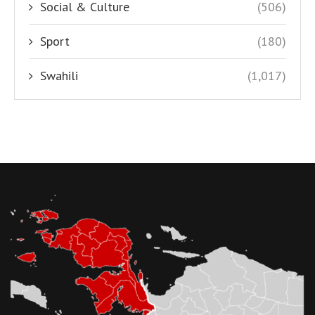
Social & Culture
(506)
Sport
(180)
Swahili
(1,017)