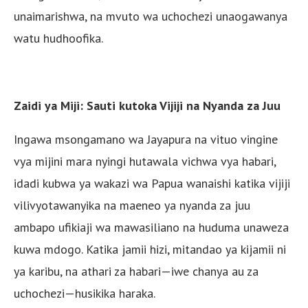
unaimarishwa, na mvuto wa uchochezi unaogawanya
watu hudhoofika.
Zaidi ya Miji: Sauti kutoka Vijiji na Nyanda za Juu
Ingawa msongamano wa Jayapura na vituo vingine
vya mijini mara nyingi hutawala vichwa vya habari,
idadi kubwa ya wakazi wa Papua wanaishi katika vijiji
vilivyotawanyika na maeneo ya nyanda za juu
ambapo ufikiaji wa mawasiliano na huduma unaweza
kuwa mdogo. Katika jamii hizi, mitandao ya kijamii ni
ya karibu, na athari za habari—iwe chanya au za
uchochezi—husikika haraka.