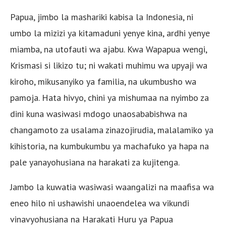
Papua, jimbo la mashariki kabisa la Indonesia, ni
umbo la mizizi ya kitamaduni yenye kina, ardhi yenye
miamba, na utofauti wa ajabu. Kwa Wapapua wengi,
Krismasi si likizo tu; ni wakati muhimu wa upyaji wa
kiroho, mikusanyiko ya familia, na ukumbusho wa
pamoja. Hata hivyo, chini ya mishumaa na nyimbo za
dini kuna wasiwasi mdogo unaosababishwa na
changamoto za usalama zinazojirudia, malalamiko ya
kihistoria, na kumbukumbu ya machafuko ya hapa na
pale yanayohusiana na harakati za kujitenga.
Jambo la kuwatia wasiwasi waangalizi na maafisa wa
eneo hilo ni ushawishi unaoendelea wa vikundi
vinavyohusiana na Harakati Huru ya Papua