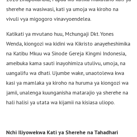
sherehe na wasiwasi, kati ya umoja wa kiroho na
vivuli vya migogoro vinavyoendelea.
Katikati ya mvutano huu, Mchungaji Dkt. Yones
Wenda, kiongozi wa kidini wa Kikristo anayeheshimika
na Katibu Mkuu wa Sinode Gereja Kingmi Indonesia,
ameibuka kama sauti inayohimiza utulivu, umoja, na
uangalifu wa dhati. Ujumbe wake, unaotolewa kwa
kasi ya mamlaka ya kiroho na huruma ya kiongozi wa
jamii, unalenga kuunganisha matarajio ya sherehe na
hali halisi ya utata wa kijamii na kisiasa uliopo.
Nchi Iliyowekwa Kati ya Sherehe na Tahadhari