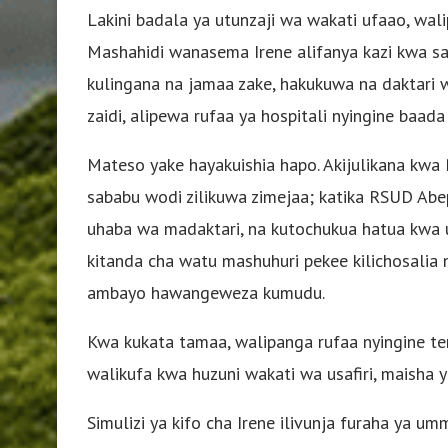
Lakini badala ya utunzaji wa wakati ufaao, wal
Mashahidi wanasema Irene alifanya kazi kwa saa ny
kulingana na jamaa zake, hakukuwa na daktari w
zaidi, alipewa rufaa ya hospitali nyingine baad
Mateso yake hayakuishia hapo. Akijulikana kwa
sababu wodi zilikuwa zimejaa; katika RSUD Abe
uhaba wa madaktari, na kutochukua hatua kwa
kitanda cha watu mashuhuri pekee kilichosalia 
ambayo hawangeweza kumudu.
Kwa kukata tamaa, walipanga rufaa nyingine te
walikufa kwa huzuni wakati wa usafiri, maisha y
Simulizi ya kifo cha Irene ilivunja furaha ya u