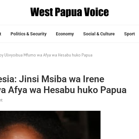
t
Politics & Security
Economy
Social & Culture
Sport
okoy Ulivyoibua Mfumo wa Afya wa Hesabu huko Papua
ia: Jinsi Msiba wa Irene
wa Afya wa Hesabu huko Papua
nt