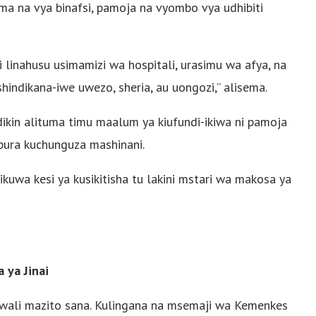
ma na vya binafsi, pamoja na vyombo vya udhibiti
 linahusu usimamizi wa hospitali, urasimu wa afya, na
shindikana-iwe uwezo, sheria, au uongozi,” alisema.
ikin alituma timu maalum ya kiufundi-ikiwa ni pamoja
pura kuchunguza mashinani.
ikuwa kesi ya kusikitisha tu lakini mstari wa makosa ya
 ya Jinai
swali mazito sana. Kulingana na msemaji wa Kemenkes