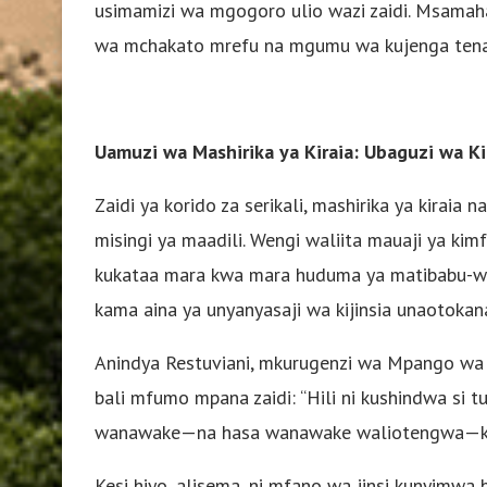
usimamizi wa mgogoro ulio wazi zaidi. Msamah
wa mchakato mrefu na mgumu wa kujenga tena
Uamuzi wa Mashirika ya Kiraia: Ubaguzi wa K
Zaidi ya korido za serikali, mashirika ya kiraia
misingi ya maadili. Wengi waliita mauaji ya ki
kukataa mara kwa mara huduma ya matibabu-wak
kama aina ya unyanyasaji wa kijinsia unaotokan
Anindya Restuviani, mkurugenzi wa Mpango wa K
bali mfumo mpana zaidi: “Hili ni kushindwa si 
wanawake—na hasa wanawake waliotengwa—kati
Kesi hiyo, alisema, ni mfano wa jinsi kunyimw