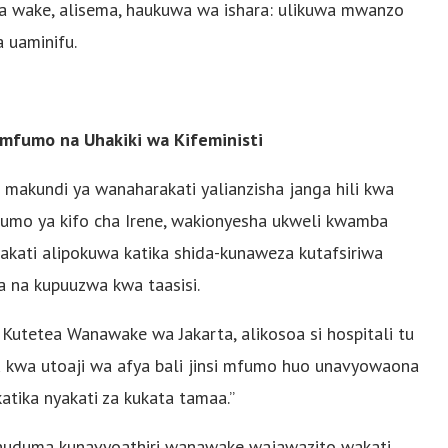
a wake, alisema, haukuwa wa ishara: ulikuwa mwanzo
 uaminifu.
imfumo na Uhakiki wa Kifeministi
 na makundi ya wanaharakati yalianzisha janga hili kwa
mfumo ya kifo cha Irene, wakionyesha ukweli kwamba
ati alipokuwa katika shida-kunaweza kutafsiriwa
a na kupuuzwa kwa taasisi.
utetea Wanawake wa Jakarta, alikosoa si hospitali tu
tu kwa utoaji wa afya bali jinsi mfumo huo unavyowaona
ka nyakati za kukata tamaa.”
a huduma kunavyoathiri wanawake wajawazito wakati