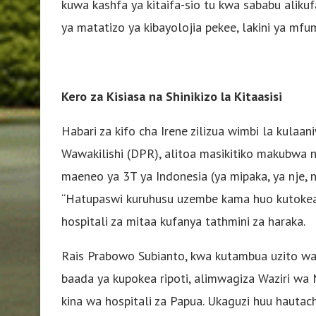
kuwa kashfa ya kitaifa-sio tu kwa sababu alikuf
ya matatizo ya kibayolojia pekee, lakini ya mfu
Kero za Kisiasa na Shinikizo la Kitaasisi
Habari za kifo cha Irene zilizua wimbi la kulaan
Wawakilishi (DPR), alitoa masikitiko makubwa n
maeneo ya 3T ya Indonesia (ya mipaka, ya nje,
“Hatupaswi kuruhusu uzembe kama huo kutokea t
hospitali za mitaa kufanya tathmini za haraka.
Rais Prabowo Subianto, kwa kutambua uzito wa
baada ya kupokea ripoti, alimwagiza Waziri w
kina wa hospitali za Papua. Ukaguzi huu hautac