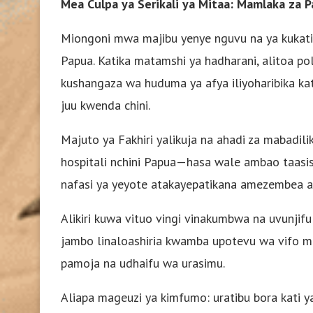
Mea Culpa ya Serikali ya Mitaa: Mamlaka za P
Miongoni mwa majibu yenye nguvu na ya kukati
Papua. Katika matamshi ya hadharani, alitoa pol
kushangaza wa huduma ya afya iliyoharibika kat
juu kwenda chini.
Majuto ya Fakhiri yalikuja na ahadi za mabadil
hospitali nchini Papua—hasa wale ambao taasis
nafasi ya yeyote atakayepatikana amezembea 
Alikiri kuwa vituo vingi vinakumbwa na uvunji
jambo linaloashiria kwamba upotevu wa vifo ma
pamoja na udhaifu wa urasimu.
Aliapa mageuzi ya kimfumo: uratibu bora kati ya h