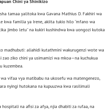
apuan Chini ya Shinikizo
sha tamaa yalitoka kwa Gavana Mathius D. Fakhiri wa
e kwa familia ya Irene, akiita tukio hilo “mfano wa
ika jimbo letu” na kukiri kushindwa kwa uongozi kutoka
iko madhubuti: aliahidi kutathmini wakurugenzi wote wa
i zao ziko chini ya usimamizi wa mkoa—na kuchukua
au kuzembea.
fu wa vifaa vya matibabu na ukosefu wa matengenezo,
ra nyingi hutokana na kupuuzwa kwa rasilimali
ospitali na afisi za afya, njia dhabiti za rufaa, na