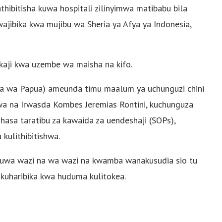
thibitisha kuwa hospitali zilinyimwa matibabu bila
wajibika kwa mujibu wa Sheria ya Afya ya Indonesia,
ikaji kwa uzembe wa maisha na kifo.
oa wa Papua) ameunda timu maalum ya uchunguzi chini
wa na Irwasda Kombes Jeremias Rontini, kuchunguza
-hasa taratibu za kawaida za uendeshaji (SOPs),
kulithibitishwa.
kuwa wazi na wa wazi na kwamba wanakusudia sio tu
uharibika kwa huduma kulitokea.