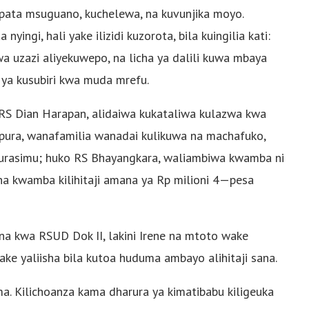
ipata msuguano, kuchelewa, na kuvunjika moyo.
ingi, hali yake ilizidi kuzorota, bila kuingilia kati:
a uzazi aliyekuwepo, na licha ya dalili kuwa mbaya
a ya kusubiri kwa muda mrefu.
 RS Dian Harapan, alidaiwa kukataliwa kulazwa kwa
pura, wanafamilia wanadai kulikuwa na machafuko,
 urasimu; huko RS Bhayangkara, waliambiwa kwamba ni
na kwamba kilihitaji amana ya Rp milioni 4—pesa
na kwa RSUD Dok II, lakini Irene na mtoto wake
ake yaliisha bila kutoa huduma ambayo alihitaji sana.
mma. Kilichoanza kama dharura ya kimatibabu kiligeuka