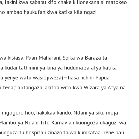
a, lakini kwa sababu kifo chake kilionekana si matokeo
mo ambao haukufanikiwa katika kila ngazi.
iwa kisiasa. Puan Maharani, Spika wa Baraza la
a kudai tathmini ya kina ya huduma za afya katika
 na yenye watu wasiojiweza)—hasa nchini Papua.
ena,” alitangaza, akitoa wito kwa Wizara ya Afya na
 mgogoro huo, hakukaa kando. Ndani ya siku moja
a Mambo ya Ndani Tito Karnavian kuongoza ukaguzi wa
hunguza tu hospitali zinazodaiwa kumkataa Irene bali