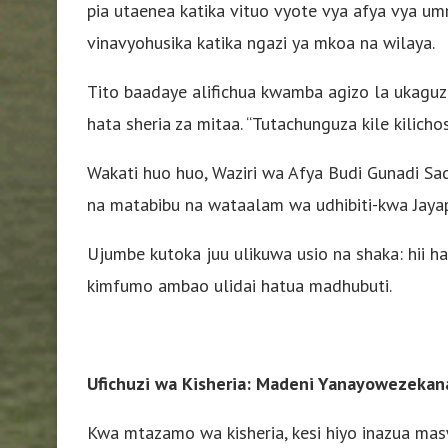
pia utaenea katika vituo vyote vya afya vya um
vinavyohusika katika ngazi ya mkoa na wilaya.
Tito baadaye alifichua kwamba agizo la ukaguzi
hata sheria za mitaa. “Tutachunguza kile kilicho
Wakati huo huo, Waziri wa Afya Budi Gunadi Sad
na matabibu na wataalam wa udhibiti-kwa Jaya
Ujumbe kutoka juu ulikuwa usio na shaka: hii ha
kimfumo ambao ulidai hatua madhubuti.
Ufichuzi wa Kisheria: Madeni Yanayowezekana
Kwa mtazamo wa kisheria, kesi hiyo inazua ma