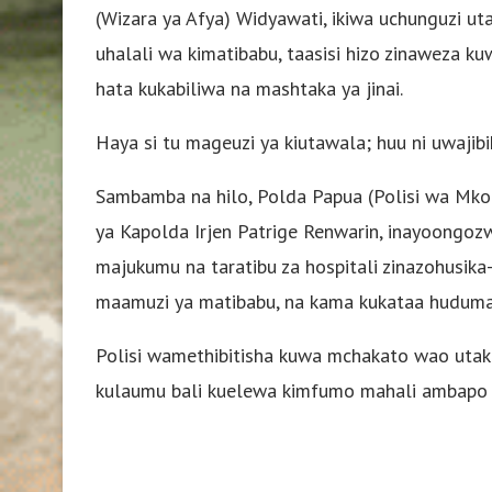
(Wizara ya Afya) Widyawati, ikiwa uchunguzi uta
uhalali wa kimatibabu, taasisi hizo zinaweza ku
hata kukabiliwa na mashtaka ya jinai.
Haya si tu mageuzi ya kiutawala; huu ni uwajib
Sambamba na hilo, Polda Papua (Polisi wa Mk
ya Kapolda Irjen Patrige Renwarin, inayoongoz
majukumu na taratibu za hospitali zinazohusika
maamuzi ya matibabu, na kama kukataa huduma 
Polisi wamethibitisha kuwa mchakato wao uta
kulaumu bali kuelewa kimfumo mahali ambapo k