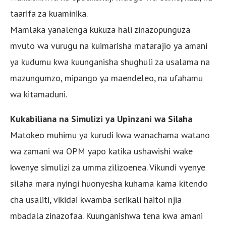
taarifa za kuaminika.
Mamlaka yanalenga kukuza hali zinazopunguza
mvuto wa vurugu na kuimarisha matarajio ya amani
ya kudumu kwa kuunganisha shughuli za usalama na
mazungumzo, mipango ya maendeleo, na ufahamu
wa kitamaduni.
Kukabiliana na Simulizi ya Upinzani wa Silaha
Matokeo muhimu ya kurudi kwa wanachama watano
wa zamani wa OPM yapo katika ushawishi wake
kwenye simulizi za umma zilizoenea. Vikundi vyenye
silaha mara nyingi huonyesha kuhama kama kitendo
cha usaliti, vikidai kwamba serikali haitoi njia
mbadala zinazofaa. Kuunganishwa tena kwa amani