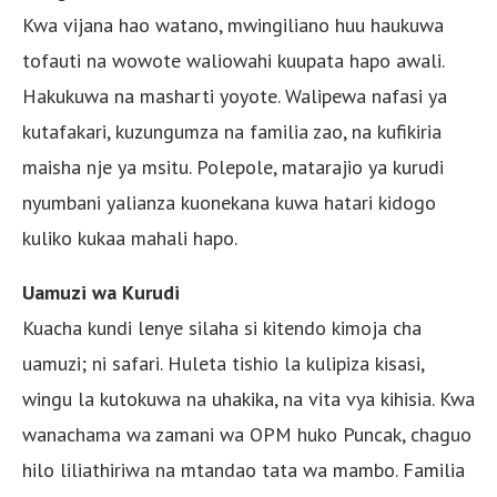
Kwa vijana hao watano, mwingiliano huu haukuwa
tofauti na wowote waliowahi kuupata hapo awali.
Hakukuwa na masharti yoyote. Walipewa nafasi ya
kutafakari, kuzungumza na familia zao, na kufikiria
maisha nje ya msitu. Polepole, matarajio ya kurudi
nyumbani yalianza kuonekana kuwa hatari kidogo
kuliko kukaa mahali hapo.
Uamuzi wa Kurudi
Kuacha kundi lenye silaha si kitendo kimoja cha
uamuzi; ni safari. Huleta tishio la kulipiza kisasi,
wingu la kutokuwa na uhakika, na vita vya kihisia. Kwa
wanachama wa zamani wa OPM huko Puncak, chaguo
hilo liliathiriwa na mtandao tata wa mambo. Familia