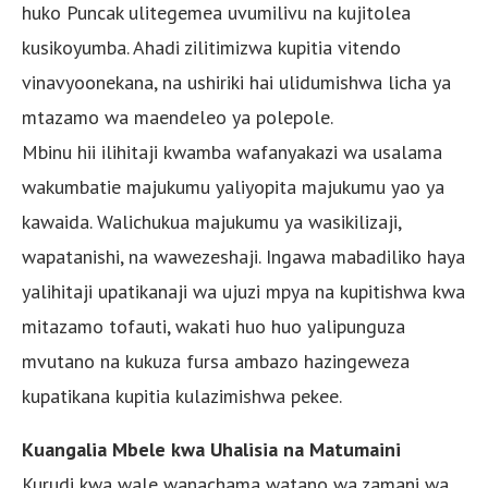
huko Puncak ulitegemea uvumilivu na kujitolea
kusikoyumba. Ahadi zilitimizwa kupitia vitendo
vinavyoonekana, na ushiriki hai ulidumishwa licha ya
mtazamo wa maendeleo ya polepole.
Mbinu hii ilihitaji kwamba wafanyakazi wa usalama
wakumbatie majukumu yaliyopita majukumu yao ya
kawaida. Walichukua majukumu ya wasikilizaji,
wapatanishi, na wawezeshaji. Ingawa mabadiliko haya
yalihitaji upatikanaji wa ujuzi mpya na kupitishwa kwa
mitazamo tofauti, wakati huo huo yalipunguza
mvutano na kukuza fursa ambazo hazingeweza
kupatikana kupitia kulazimishwa pekee.
Kuangalia Mbele kwa Uhalisia na Matumaini
Kurudi kwa wale wanachama watano wa zamani wa