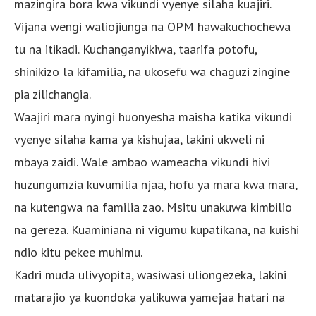
mazingira bora kwa vikundi vyenye silaha kuajiri.
Vijana wengi waliojiunga na OPM hawakuchochewa
tu na itikadi. Kuchanganyikiwa, taarifa potofu,
shinikizo la kifamilia, na ukosefu wa chaguzi zingine
pia zilichangia.
Waajiri mara nyingi huonyesha maisha katika vikundi
vyenye silaha kama ya kishujaa, lakini ukweli ni
mbaya zaidi. Wale ambao wameacha vikundi hivi
huzungumzia kuvumilia njaa, hofu ya mara kwa mara,
na kutengwa na familia zao. Msitu unakuwa kimbilio
na gereza. Kuaminiana ni vigumu kupatikana, na kuishi
ndio kitu pekee muhimu.
Kadri muda ulivyopita, wasiwasi uliongezeka, lakini
matarajio ya kuondoka yalikuwa yamejaa hatari na