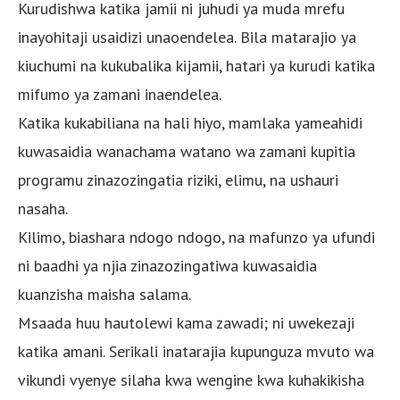
Kurudishwa katika jamii ni juhudi ya muda mrefu
inayohitaji usaidizi unaoendelea. Bila matarajio ya
kiuchumi na kukubalika kijamii, hatari ya kurudi katika
mifumo ya zamani inaendelea.
Katika kukabiliana na hali hiyo, mamlaka yameahidi
kuwasaidia wanachama watano wa zamani kupitia
programu zinazozingatia riziki, elimu, na ushauri
nasaha.
Kilimo, biashara ndogo ndogo, na mafunzo ya ufundi
ni baadhi ya njia zinazozingatiwa kuwasaidia
kuanzisha maisha salama.
Msaada huu hautolewi kama zawadi; ni uwekezaji
katika amani. Serikali inatarajia kupunguza mvuto wa
vikundi vyenye silaha kwa wengine kwa kuhakikisha