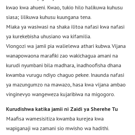
kwao kwa ahueni. Kwao, tukio hilo halikuwa kuhusu
siasa; lilikuwa kuhusu kuungana tena.
Miaka ya wasiwasi na shaka ilitoa nafasi kwa nafasi
ya kurekebisha uhusiano wa kifamilia.
Viongozi wa jamii pia walielewa athari kubwa. Vijana
wanapowaona marafiki zao wakichagua amani na
kurudi nyumbani bila madhara, inadhoofisha dhana
kwamba vurugu ndiyo chaguo pekee. Inaunda nafasi
ya mazungumzo na mawazo, hasa kwa vijana ambao
vinginevyo wangeweza kujaribiwa na migogoro.
Kurudishwa katika jamii ni Zaidi ya Sherehe Tu
Maafisa wamesisitiza kwamba kurejea kwa
wapiganaji wa zamani sio mwisho wa hadithi.