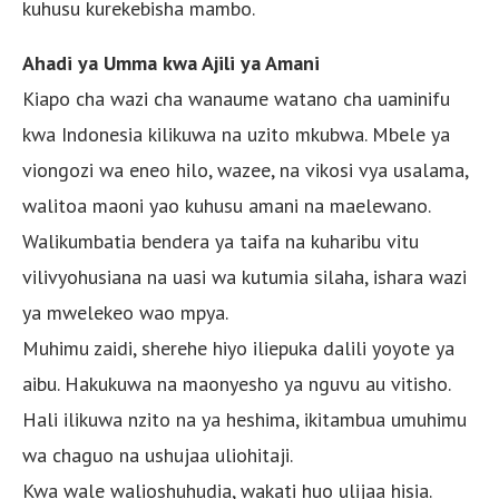
kuhusu kurekebisha mambo.
Ahadi ya Umma kwa Ajili ya Amani
Kiapo cha wazi cha wanaume watano cha uaminifu
kwa Indonesia kilikuwa na uzito mkubwa. Mbele ya
viongozi wa eneo hilo, wazee, na vikosi vya usalama,
walitoa maoni yao kuhusu amani na maelewano.
Walikumbatia bendera ya taifa na kuharibu vitu
vilivyohusiana na uasi wa kutumia silaha, ishara wazi
ya mwelekeo wao mpya.
Muhimu zaidi, sherehe hiyo iliepuka dalili yoyote ya
aibu. Hakukuwa na maonyesho ya nguvu au vitisho.
Hali ilikuwa nzito na ya heshima, ikitambua umuhimu
wa chaguo na ushujaa uliohitaji.
Kwa wale walioshuhudia, wakati huo ulijaa hisia.