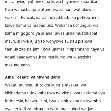
mara nyingi yalionekana kuwa hayawezi kupatikana.
Kwa wanachama watano wa zamani waliokuwa
wakiishi Puncak, nafasi hizi zilibadilika polepole na
kuwa hamu ya mabadiliko. Walianza uchunguzi wa
kama migogoro ya silaha iliwasilisha mustakabali
mzuri, si kwa ajili yao wenyewe tu bali pia kwa
familia zao na jamii kwa ujumla. Mapambano haya ya
ndani baadaye yalitoa msukumo wa kuanzisha
mazungumzo.
Aina Tofauti ya Mwingiliano
Wakati muhimu ulitokea kupitia mkakati wa
kibinadamu uliokumbatiwa na vikosi vya usalama vya
Indonesia, haswa jeshi, kwa kushirikiana na vyombo
vya serikali za mitaa na watu mashuhuri wa jamii.