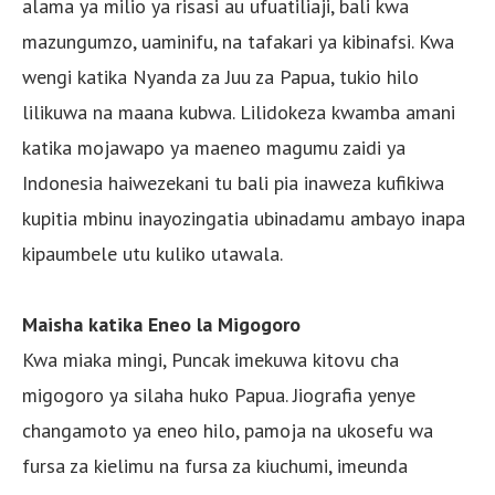
alama ya milio ya risasi au ufuatiliaji, bali kwa
mazungumzo, uaminifu, na tafakari ya kibinafsi. Kwa
wengi katika Nyanda za Juu za Papua, tukio hilo
lilikuwa na maana kubwa. Lilidokeza kwamba amani
katika mojawapo ya maeneo magumu zaidi ya
Indonesia haiwezekani tu bali pia inaweza kufikiwa
kupitia mbinu inayozingatia ubinadamu ambayo inapa
kipaumbele utu kuliko utawala.
Maisha katika Eneo la Migogoro
Kwa miaka mingi, Puncak imekuwa kitovu cha
migogoro ya silaha huko Papua. Jiografia yenye
changamoto ya eneo hilo, pamoja na ukosefu wa
fursa za kielimu na fursa za kiuchumi, imeunda