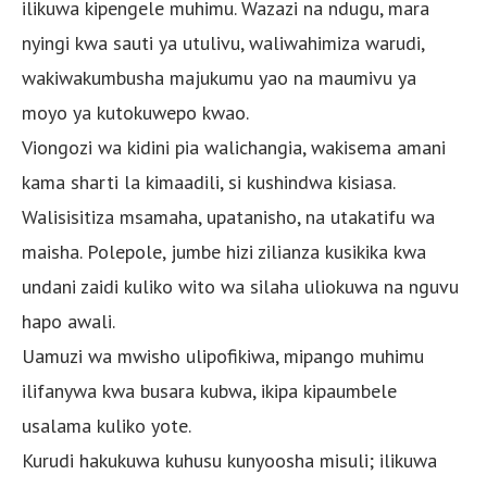
ilikuwa kipengele muhimu. Wazazi na ndugu, mara
nyingi kwa sauti ya utulivu, waliwahimiza warudi,
wakiwakumbusha majukumu yao na maumivu ya
moyo ya kutokuwepo kwao.
Viongozi wa kidini pia walichangia, wakisema amani
kama sharti la kimaadili, si kushindwa kisiasa.
Walisisitiza msamaha, upatanisho, na utakatifu wa
maisha. Polepole, jumbe hizi zilianza kusikika kwa
undani zaidi kuliko wito wa silaha uliokuwa na nguvu
hapo awali.
Uamuzi wa mwisho ulipofikiwa, mipango muhimu
ilifanywa kwa busara kubwa, ikipa kipaumbele
usalama kuliko yote.
Kurudi hakukuwa kuhusu kunyoosha misuli; ilikuwa