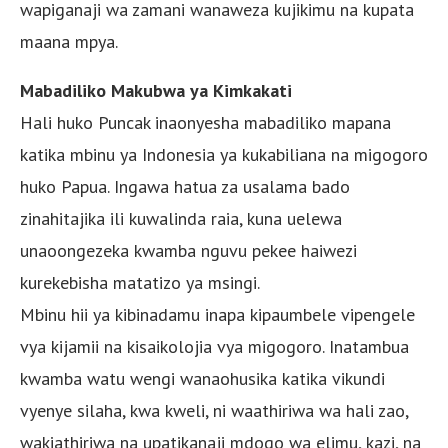
wapiganaji wa zamani wanaweza kujikimu na kupata
maana mpya.
Mabadiliko Makubwa ya Kimkakati
Hali huko Puncak inaonyesha mabadiliko mapana
katika mbinu ya Indonesia ya kukabiliana na migogoro
huko Papua. Ingawa hatua za usalama bado
zinahitajika ili kuwalinda raia, kuna uelewa
unaoongezeka kwamba nguvu pekee haiwezi
kurekebisha matatizo ya msingi.
Mbinu hii ya kibinadamu inapa kipaumbele vipengele
vya kijamii na kisaikolojia vya migogoro. Inatambua
kwamba watu wengi wanaohusika katika vikundi
vyenye silaha, kwa kweli, ni waathiriwa wa hali zao,
wakiathiriwa na upatikanaji mdogo wa elimu, kazi, na