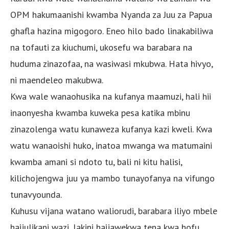
OPM hakumaanishi kwamba Nyanda za Juu za Papua
ghafla hazina migogoro. Eneo hilo bado linakabiliwa
na tofauti za kiuchumi, ukosefu wa barabara na
huduma zinazofaa, na wasiwasi mkubwa. Hata hivyo,
ni maendeleo makubwa.
Kwa wale wanaohusika na kufanya maamuzi, hali hii
inaonyesha kwamba kuweka pesa katika mbinu
zinazolenga watu kunaweza kufanya kazi kweli. Kwa
watu wanaoishi huko, inatoa mwanga wa matumaini
kwamba amani si ndoto tu, bali ni kitu halisi,
kilichojengwa juu ya mambo tunayofanya na vifungo
tunavyounda.
Kuhusu vijana watano waliorudi, barabara iliyo mbele
haijulikani wazi, lakini haijawekwa tena kwa hofu.