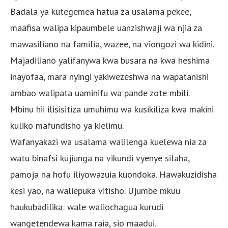
Badala ya kutegemea hatua za usalama pekee,
maafisa walipa kipaumbele uanzishwaji wa njia za
mawasiliano na familia, wazee, na viongozi wa kidini.
Majadiliano yalifanywa kwa busara na kwa heshima
inayofaa, mara nyingi yakiwezeshwa na wapatanishi
ambao walipata uaminifu wa pande zote mbili.
Mbinu hii ilisisitiza umuhimu wa kusikiliza kwa makini
kuliko mafundisho ya kielimu.
Wafanyakazi wa usalama walilenga kuelewa nia za
watu binafsi kujiunga na vikundi vyenye silaha,
pamoja na hofu iliyowazuia kuondoka. Hawakuzidisha
kesi yao, na waliepuka vitisho. Ujumbe mkuu
haukubadilika: wale waliochagua kurudi
wangetendewa kama raia, sio maadui.