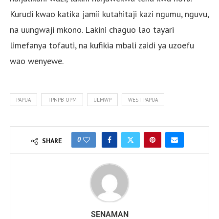
Kurudi kwao katika jamii kutahitaji kazi ngumu, nguvu,
na uungwaji mkono. Lakini chaguo lao tayari
limefanya tofauti, na kufikia mbali zaidi ya uzoefu
wao wenyewe.
PAPUA
TPNPB OPM
ULMWP
WEST PAPUA
0
SHARE
SENAMAN