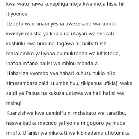
kwa watu hawa kunapinga moja kwa moja hisia hii
iliyoenea.
Uzoefu wao unaonyesha uwezekano wa kurudi
kwenye maisha ya kiraia na utayari wa serikali
kushiriki kwa huruma. Ingawa hii haibatilishi
malalamiko yaliyopo au muktadha wa kihistoria,
inatoa mfano halisi wa mbinu mbadala.
Habari za vyombo vya habari kuhusu tukio hilo
zimesambaza zaidi ujumbe huu, zikipanua ufikiaji wake
zaidi ya Papua na kukuza uelewa wa hali halisi wa
msingi.
Kuanzishwa kwa uaminifu ni mchakato wa taratibu,
haswa katika maeneo yaliyo na migogoro ya muda
mrefu. Ufanisi wa mkakati wa kibinadamu uliotumika