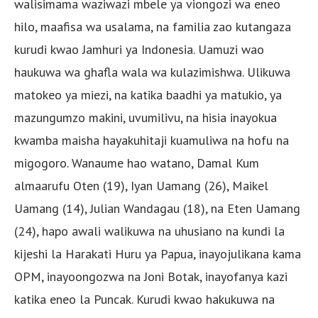
walisimama waziwazi mbele ya viongozi wa eneo
hilo, maafisa wa usalama, na familia zao kutangaza
kurudi kwao Jamhuri ya Indonesia. Uamuzi wao
haukuwa wa ghafla wala wa kulazimishwa. Ulikuwa
matokeo ya miezi, na katika baadhi ya matukio, ya
mazungumzo makini, uvumilivu, na hisia inayokua
kwamba maisha hayakuhitaji kuamuliwa na hofu na
migogoro. Wanaume hao watano, Damal Kum
almaarufu Oten (19), Iyan Uamang (26), Maikel
Uamang (14), Julian Wandagau (18), na Eten Uamang
(24), hapo awali walikuwa na uhusiano na kundi la
kijeshi la Harakati Huru ya Papua, inayojulikana kama
OPM, inayoongozwa na Joni Botak, inayofanya kazi
katika eneo la Puncak. Kurudi kwao hakukuwa na