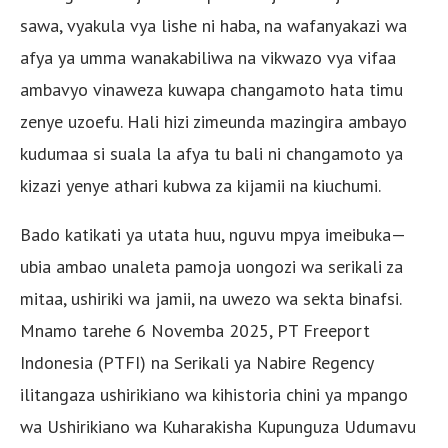
sawa, vyakula vya lishe ni haba, na wafanyakazi wa
afya ya umma wanakabiliwa na vikwazo vya vifaa
ambavyo vinaweza kuwapa changamoto hata timu
zenye uzoefu. Hali hizi zimeunda mazingira ambayo
kudumaa si suala la afya tu bali ni changamoto ya
kizazi yenye athari kubwa za kijamii na kiuchumi.
Bado katikati ya utata huu, nguvu mpya imeibuka—
ubia ambao unaleta pamoja uongozi wa serikali za
mitaa, ushiriki wa jamii, na uwezo wa sekta binafsi.
Mnamo tarehe 6 Novemba 2025, PT Freeport
Indonesia (PTFI) na Serikali ya Nabire Regency
ilitangaza ushirikiano wa kihistoria chini ya mpango
wa Ushirikiano wa Kuharakisha Kupunguza Udumavu