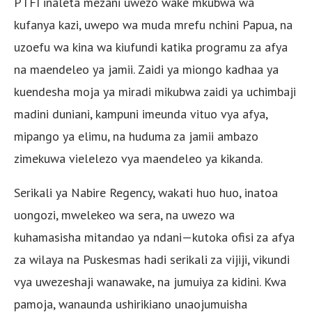
PTFI inaleta mezani uwezo wake mkubwa wa
kufanya kazi, uwepo wa muda mrefu nchini Papua, na
uzoefu wa kina wa kiufundi katika programu za afya
na maendeleo ya jamii. Zaidi ya miongo kadhaa ya
kuendesha moja ya miradi mikubwa zaidi ya uchimbaji
madini duniani, kampuni imeunda vituo vya afya,
mipango ya elimu, na huduma za jamii ambazo
zimekuwa vielelezo vya maendeleo ya kikanda.
Serikali ya Nabire Regency, wakati huo huo, inatoa
uongozi, mwelekeo wa sera, na uwezo wa
kuhamasisha mitandao ya ndani—kutoka ofisi za afya
za wilaya na Puskesmas hadi serikali za vijiji, vikundi
vya uwezeshaji wanawake, na jumuiya za kidini. Kwa
pamoja, wanaunda ushirikiano unaojumuisha