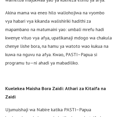
Akina mama wa eneo hilo waliohojiwa na vyombo
vya habari vya kikanda walishiriki hadithi za
mapambano na matumaini yao: umbali mrefu hadi
kwenye vituo vya afya, upatikanaji mdogo wa chakula
chenye lishe bora, na hamu ya watoto wao kukua na
kuwa na nguvu na afya. Kwao, PASTI–Papua si
programu tu—ni ahadi ya mabadiliko.
Kuelekea Maisha Bora Zaidi: Athari za Kitaifa na
Zaidi
Ujumuishaji wa Nabire katika PASTI–Papua