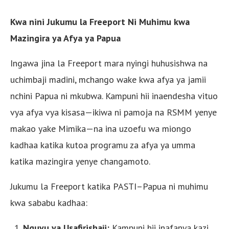
Kwa nini Jukumu la Freeport Ni Muhimu kwa
Mazingira ya Afya ya Papua
Ingawa jina la Freeport mara nyingi huhusishwa na
uchimbaji madini, mchango wake kwa afya ya jamii
nchini Papua ni mkubwa. Kampuni hii inaendesha vituo
vya afya vya kisasa—ikiwa ni pamoja na RSMM yenye
makao yake Mimika—na ina uzoefu wa miongo
kadhaa katika kutoa programu za afya ya umma
katika mazingira yenye changamoto.
Jukumu la Freeport katika PASTI–Papua ni muhimu
kwa sababu kadhaa:
Nguvu ya Usafirishaji:
Kampuni hii inafanya kazi