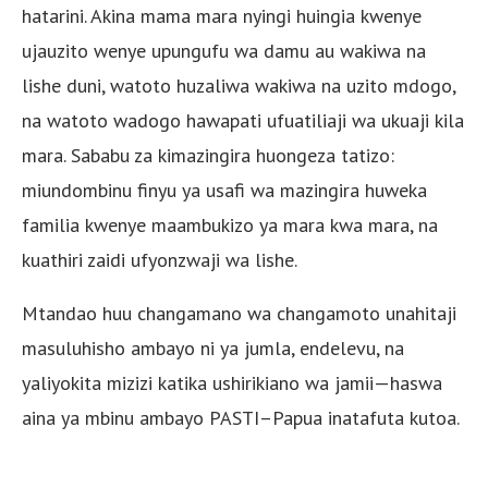
hatarini. Akina mama mara nyingi huingia kwenye
ujauzito wenye upungufu wa damu au wakiwa na
lishe duni, watoto huzaliwa wakiwa na uzito mdogo,
na watoto wadogo hawapati ufuatiliaji wa ukuaji kila
mara. Sababu za kimazingira huongeza tatizo:
miundombinu finyu ya usafi wa mazingira huweka
familia kwenye maambukizo ya mara kwa mara, na
kuathiri zaidi ufyonzwaji wa lishe.
Mtandao huu changamano wa changamoto unahitaji
masuluhisho ambayo ni ya jumla, endelevu, na
yaliyokita mizizi katika ushirikiano wa jamii—haswa
aina ya mbinu ambayo PASTI–Papua inatafuta kutoa.