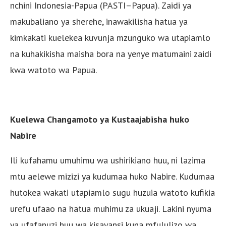
nchini Indonesia-Papua (PASTI–Papua). Zaidi ya
makubaliano ya sherehe, inawakilisha hatua ya
kimkakati kuelekea kuvunja mzunguko wa utapiamlo
na kuhakikisha maisha bora na yenye matumaini zaidi
kwa watoto wa Papua.
Kuelewa Changamoto ya Kustaajabisha huko
Nabire
Ili kufahamu umuhimu wa ushirikiano huu, ni lazima
mtu aelewe mizizi ya kudumaa huko Nabire. Kudumaa
hutokea wakati utapiamlo sugu huzuia watoto kufikia
urefu ufaao na hatua muhimu za ukuaji. Lakini nyuma
ya ufafanuzi huu wa kisayansi kuna mfululizo wa