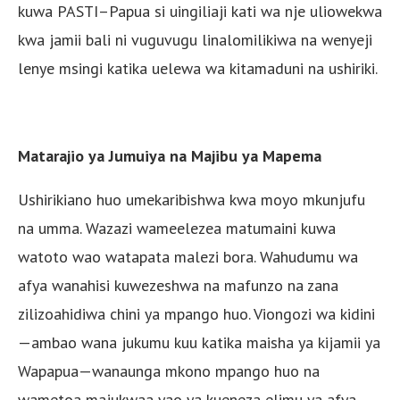
kuwa PASTI–Papua si uingiliaji kati wa nje uliowekwa
kwa jamii bali ni vuguvugu linalomilikiwa na wenyeji
lenye msingi katika uelewa wa kitamaduni na ushiriki.
Matarajio ya Jumuiya na Majibu ya Mapema
Ushirikiano huo umekaribishwa kwa moyo mkunjufu
na umma. Wazazi wameelezea matumaini kuwa
watoto wao watapata malezi bora. Wahudumu wa
afya wanahisi kuwezeshwa na mafunzo na zana
zilizoahidiwa chini ya mpango huo. Viongozi wa kidini
—ambao wana jukumu kuu katika maisha ya kijamii ya
Wapapua—wanaunga mkono mpango huo na
wametoa majukwaa yao ya kueneza elimu ya afya.