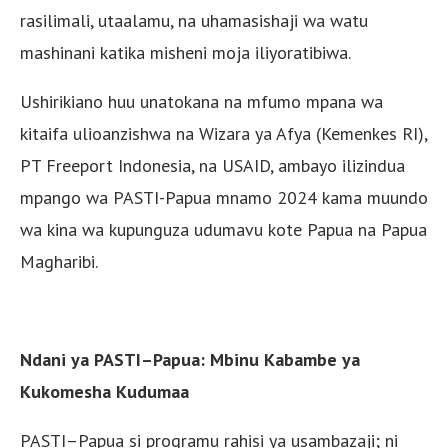
rasilimali, utaalamu, na uhamasishaji wa watu
mashinani katika misheni moja iliyoratibiwa.
Ushirikiano huu unatokana na mfumo mpana wa
kitaifa ulioanzishwa na Wizara ya Afya (Kemenkes RI),
PT Freeport Indonesia, na USAID, ambayo ilizindua
mpango wa PASTI-Papua mnamo 2024 kama muundo
wa kina wa kupunguza udumavu kote Papua na Papua
Magharibi.
Ndani ya PASTI–Papua: Mbinu Kabambe ya
Kukomesha Kudumaa
PASTI–Papua si programu rahisi ya usambazaji; ni