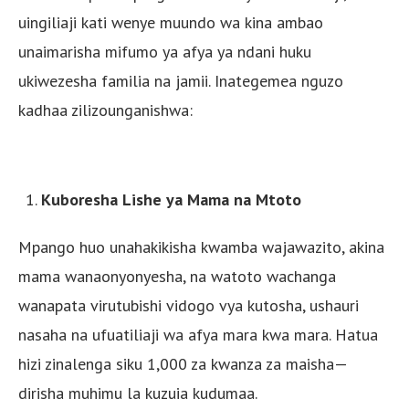
uingiliaji kati wenye muundo wa kina ambao
unaimarisha mifumo ya afya ya ndani huku
ukiwezesha familia na jamii. Inategemea nguzo
kadhaa zilizounganishwa:
Kuboresha Lishe ya Mama na Mtoto
Mpango huo unahakikisha kwamba wajawazito, akina
mama wanaonyonyesha, na watoto wachanga
wanapata virutubishi vidogo vya kutosha, ushauri
nasaha na ufuatiliaji wa afya mara kwa mara. Hatua
hizi zinalenga siku 1,000 za kwanza za maisha—
dirisha muhimu la kuzuia kudumaa.