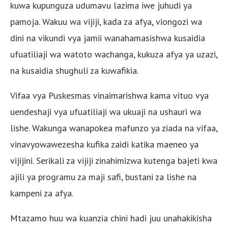
kuwa kupunguza udumavu lazima iwe juhudi ya
pamoja. Wakuu wa vijiji, kada za afya, viongozi wa
dini na vikundi vya jamii wanahamasishwa kusaidia
ufuatiliaji wa watoto wachanga, kukuza afya ya uzazi,
na kusaidia shughuli za kuwafikia.
Vifaa vya Puskesmas vinaimarishwa kama vituo vya
uendeshaji vya ufuatiliaji wa ukuaji na ushauri wa
lishe. Wakunga wanapokea mafunzo ya ziada na vifaa,
vinavyowawezesha kufika zaidi katika maeneo ya
vijijini. Serikali za vijiji zinahimizwa kutenga bajeti kwa
ajili ya programu za maji safi, bustani za lishe na
kampeni za afya.
Mtazamo huu wa kuanzia chini hadi juu unahakikisha