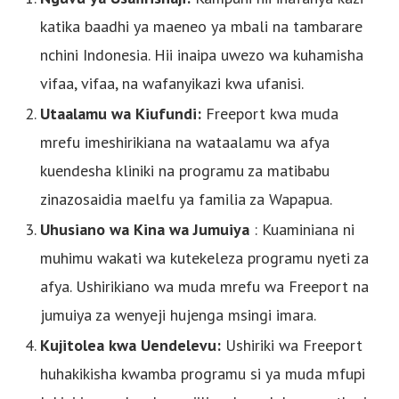
katika baadhi ya maeneo ya mbali na tambarare
nchini Indonesia. Hii inaipa uwezo wa kuhamisha
vifaa, vifaa, na wafanyikazi kwa ufanisi.
Utaalamu wa Kiufundi:
Freeport kwa muda
mrefu imeshirikiana na wataalamu wa afya
kuendesha kliniki na programu za matibabu
zinazosaidia maelfu ya familia za Wapapua.
Uhusiano wa Kina wa Jumuiya
: Kuaminiana ni
muhimu wakati wa kutekeleza programu nyeti za
afya. Ushirikiano wa muda mrefu wa Freeport na
jumuiya za wenyeji hujenga msingi imara.
Kujitolea kwa Uendelevu:
Ushiriki wa Freeport
huhakikisha kwamba programu si ya muda mfupi