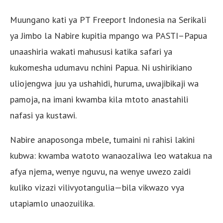
Muungano kati ya PT Freeport Indonesia na Serikali
ya Jimbo la Nabire kupitia mpango wa PASTI–Papua
unaashiria wakati mahususi katika safari ya
kukomesha udumavu nchini Papua. Ni ushirikiano
uliojengwa juu ya ushahidi, huruma, uwajibikaji wa
pamoja, na imani kwamba kila mtoto anastahili
nafasi ya kustawi.
Nabire anaposonga mbele, tumaini ni rahisi lakini
kubwa: kwamba watoto wanaozaliwa leo watakua na
afya njema, wenye nguvu, na wenye uwezo zaidi
kuliko vizazi vilivyotangulia—bila vikwazo vya
utapiamlo unaozuilika.