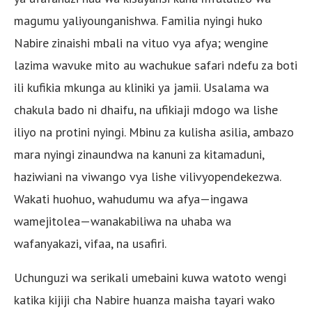
magumu yaliyounganishwa. Familia nyingi huko
Nabire zinaishi mbali na vituo vya afya; wengine
lazima wavuke mito au wachukue safari ndefu za boti
ili kufikia mkunga au kliniki ya jamii. Usalama wa
chakula bado ni dhaifu, na ufikiaji mdogo wa lishe
iliyo na protini nyingi. Mbinu za kulisha asilia, ambazo
mara nyingi zinaundwa na kanuni za kitamaduni,
haziwiani na viwango vya lishe vilivyopendekezwa.
Wakati huohuo, wahudumu wa afya—ingawa
wamejitolea—wanakabiliwa na uhaba wa
wafanyakazi, vifaa, na usafiri.
Uchunguzi wa serikali umebaini kuwa watoto wengi
katika kijiji cha Nabire huanza maisha tayari wako