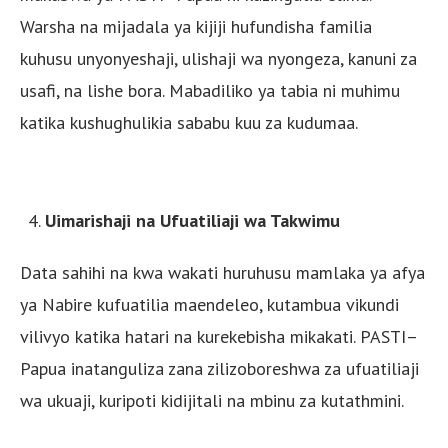
Warsha na mijadala ya kijiji hufundisha familia
kuhusu unyonyeshaji, ulishaji wa nyongeza, kanuni za
usafi, na lishe bora. Mabadiliko ya tabia ni muhimu
katika kushughulikia sababu kuu za kudumaa.
Uimarishaji na Ufuatiliaji wa Takwimu
Data sahihi na kwa wakati huruhusu mamlaka ya afya
ya Nabire kufuatilia maendeleo, kutambua vikundi
vilivyo katika hatari na kurekebisha mikakati. PASTI–
Papua inatanguliza zana zilizoboreshwa za ufuatiliaji
wa ukuaji, kuripoti kidijitali na mbinu za kutathmini.