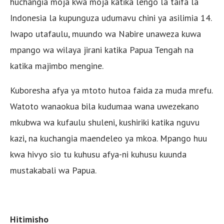
huchangia moja kwa moja katika lengo la taifa la
Indonesia la kupunguza udumavu chini ya asilimia 14.
Iwapo utafaulu, muundo wa Nabire unaweza kuwa
mpango wa wilaya jirani katika Papua Tengah na
katika majimbo mengine.
Kuboresha afya ya mtoto hutoa faida za muda mrefu.
Watoto wanaokua bila kudumaa wana uwezekano
mkubwa wa kufaulu shuleni, kushiriki katika nguvu
kazi, na kuchangia maendeleo ya mkoa. Mpango huu
kwa hivyo sio tu kuhusu afya-ni kuhusu kuunda
mustakabali wa Papua.
Hitimisho