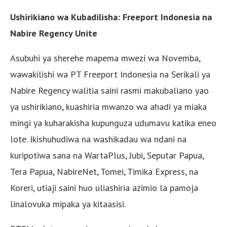
Ushirikiano wa Kubadilisha: Freeport Indonesia na
Nabire Regency Unite
Asubuhi ya sherehe mapema mwezi wa Novemba,
wawakilishi wa PT Freeport Indonesia na Serikali ya
Nabire Regency walitia saini rasmi makubaliano yao
ya ushirikiano, kuashiria mwanzo wa ahadi ya miaka
mingi ya kuharakisha kupunguza udumavu katika eneo
lote. Ikishuhudiwa na washikadau wa ndani na
kuripotiwa sana na WartaPlus, Jubi, Seputar Papua,
Tera Papua, NabireNet, Tomei, Timika Express, na
Koreri, utiaji saini huo uliashiria azimio la pamoja
linalovuka mipaka ya kitaasisi.