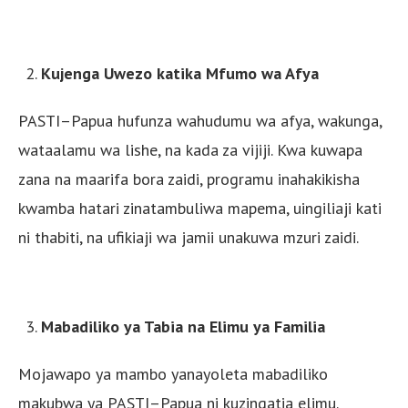
Kujenga Uwezo katika Mfumo wa Afya
PASTI–Papua hufunza wahudumu wa afya, wakunga,
wataalamu wa lishe, na kada za vijiji. Kwa kuwapa
zana na maarifa bora zaidi, programu inahakikisha
kwamba hatari zinatambuliwa mapema, uingiliaji kati
ni thabiti, na ufikiaji wa jamii unakuwa mzuri zaidi.
Mabadiliko ya Tabia na Elimu ya Familia
Mojawapo ya mambo yanayoleta mabadiliko
makubwa ya PASTI–Papua ni kuzingatia elimu.