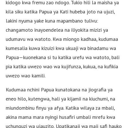
kidogo kwa fremu zao ndogo. Tukio hili la maisha ya
kila siku katika Papua ya Kati hubeba joto na ujuzi,
lakini nyuma yake kuna mapambano tulivu:
changamoto inayoendelea na iliyokita mizizi ya
udumavu wa watoto. Kwa miongo kadhaa, kudumaa
kumesalia kuwa kizuizi kwa ukuaji wa binadamu wa
Papua—kuonekana si tu katika urefu wa watoto, bali
pia katika uwezo wao wa kujifunza, kukua, na kufikia
uwezo wao kamili.
Kudumaa nchini Papua kunatokana na jiografia ya
eneo hilo, kutengwa, hali ya kijamii na kiuchumi, na
miundombinu finyu ya afya. Katika wilaya za mbali,
akina mama mara nyingi husafiri umbali mrefu kwa
uchunguzi wa ujauzito. Upatikanaji wa maji safi hauko