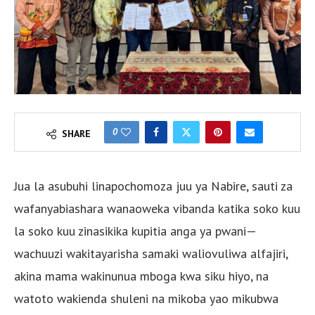
0
SHARE
Jua la asubuhi linapochomoza juu ya Nabire, sauti za
wafanyabiashara wanaoweka vibanda katika soko kuu
la soko kuu zinasikika kupitia anga ya pwani—
wachuuzi wakitayarisha samaki waliovuliwa alfajiri,
akina mama wakinunua mboga kwa siku hiyo, na
watoto wakienda shuleni na mikoba yao mikubwa