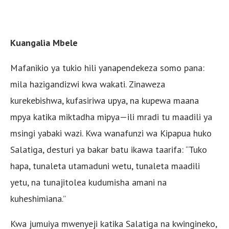
Kuangalia Mbele
Mafanikio ya tukio hili yanapendekeza somo pana:
mila hazigandizwi kwa wakati. Zinaweza
kurekebishwa, kufasiriwa upya, na kupewa maana
mpya katika miktadha mipya—ili mradi tu maadili ya
msingi yabaki wazi. Kwa wanafunzi wa Kipapua huko
Salatiga, desturi ya bakar batu ikawa taarifa: “Tuko
hapa, tunaleta utamaduni wetu, tunaleta maadili
yetu, na tunajitolea kudumisha amani na
kuheshimiana.”
Kwa jumuiya mwenyeji katika Salatiga na kwingineko,