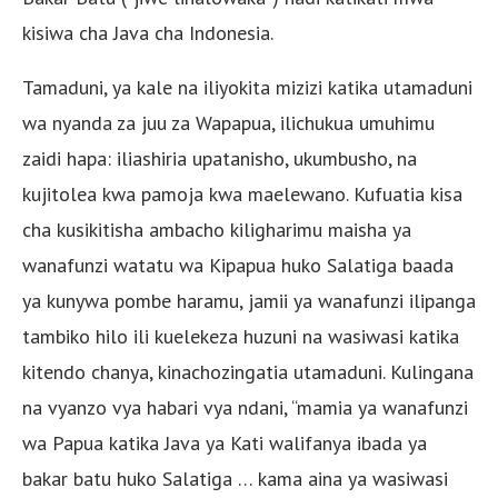
kisiwa cha Java cha Indonesia.
Tamaduni, ya kale na iliyokita mizizi katika utamaduni
wa nyanda za juu za Wapapua, ilichukua umuhimu
zaidi hapa: iliashiria upatanisho, ukumbusho, na
kujitolea kwa pamoja kwa maelewano. Kufuatia kisa
cha kusikitisha ambacho kiligharimu maisha ya
wanafunzi watatu wa Kipapua huko Salatiga baada
ya kunywa pombe haramu, jamii ya wanafunzi ilipanga
tambiko hilo ili kuelekeza huzuni na wasiwasi katika
kitendo chanya, kinachozingatia utamaduni. Kulingana
na vyanzo vya habari vya ndani, “mamia ya wanafunzi
wa Papua katika Java ya Kati walifanya ibada ya
bakar batu huko Salatiga … kama aina ya wasiwasi