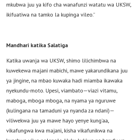
mkubwa juu ya kifo cha wanafunzi watatu wa UKSW,
ikifuatiwa na tamko la kupinga vileo.”
Mandhari katika Salatiga
Katika uwanja wa UKSW, shimo lilichimbwa na
kuwekewa majani mabichi, mawe yakarundikana juu
ya jingine, na mbao kuwaka hadi miamba ikawaka
nyekundu-moto. Upesi, viambato—viazi vitamu,
maboga, mboga mboga, na nyama ya nguruwe
(kulingana na tamaduni ya nyanda za ndani)—
viliwekwa juu ya mawe hayo yenye kung’aa,
vikafungwa kwa majani, kisha vikafunikwa na