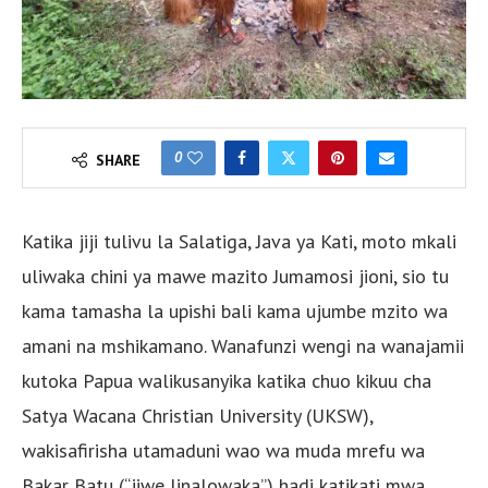
0
SHARE
Katika jiji tulivu la Salatiga, Java ya Kati, moto mkali
uliwaka chini ya mawe mazito Jumamosi jioni, sio tu
kama tamasha la upishi bali kama ujumbe mzito wa
amani na mshikamano. Wanafunzi wengi na wanajamii
kutoka Papua walikusanyika katika chuo kikuu cha
Satya Wacana Christian University (UKSW),
wakisafirisha utamaduni wao wa muda mrefu wa
Bakar Batu (“jiwe linalowaka”) hadi katikati mwa