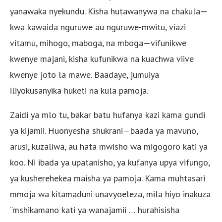
yanawaka nyekundu. Kisha hutawanywa na chakula—
kwa kawaida nguruwe au nguruwe-mwitu, viazi
vitamu, mihogo, maboga, na mboga—vifunikwe
kwenye majani, kisha kufunikwa na kuachwa viive
kwenye joto la mawe. Baadaye, jumuiya
iliyokusanyika huketi na kula pamoja.
Zaidi ya mlo tu, bakar batu hufanya kazi kama gundi
ya kijamii. Huonyesha shukrani—baada ya mavuno,
arusi, kuzaliwa, au hata mwisho wa migogoro kati ya
koo. Ni ibada ya upatanisho, ya kufanya upya vifungo,
ya kusherehekea maisha ya pamoja. Kama muhtasari
mmoja wa kitamaduni unavyoeleza, mila hiyo inakuza
“mshikamano kati ya wanajamii … hurahisisha