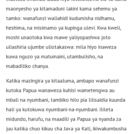
maonyesho ya kitamaduni lakini kama sehemu ya
tamko: wanafunzi waliahidi kudumisha nidhamu,
heshima, na misimamo ya kupinga ulevi. Kwa kweli,
moshi unaotoka kwa mawe yaliyopashwa joto
uliashiria ujumbe uliotakaswa: mila hiyo inaweza
kuwa nguzo ya matumaini, utambulisho, na
mabadiliko chanya.
Katika mazingira ya kitaaluma, ambapo wanafunzi
kutoka Papua wanaweza kuhisi wametengwa au
mbali na nyumbani, tambiko hilo pia lilisaidia kuunda
hali ya kutokuwa nyumbani-na-nyumbani. Ilileta
midundo, harufu, na maadili ya Papua ya nyanda za
juu katika chuo kikuu cha Java ya Kati, ikiwakumbusha