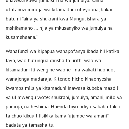
unaweza kuwa jumuishi na wa jumuiya. Kama
ufafanuzi mmoja wa kitamaduni ulivyoona, bakar
batu ni “aina ya shukrani kwa Mungu, ishara ya
mshikamano … njia ya mkusanyiko wa jumuiya na
kusameheana.”
Wanafunzi wa Kipapua wanapofanya ibada hii katika
Java, wao hufungua dirisha la urithi wao wa
kitamaduni ili wengine waone—na wakati huohuo,
wanajenga madaraja. Kitendo hicho kinaonyesha
kwamba mila ya kitamaduni inaweza kubeba maadili
ya ulimwengu wote: shukrani, jumuiya, amani, milo ya
pamoja, na heshima. Huenda hiyo ndiyo sababu tukio
la chuo kikuu lilisikika kama “ujumbe wa amani”
badala ya tamasha tu.