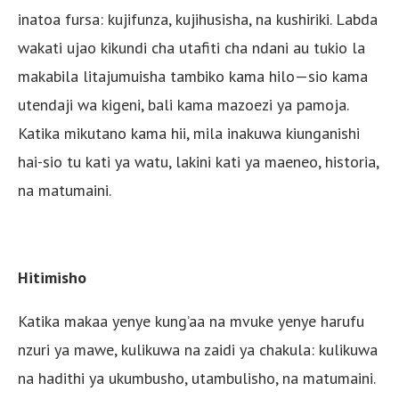
inatoa fursa: kujifunza, kujihusisha, na kushiriki. Labda
wakati ujao kikundi cha utafiti cha ndani au tukio la
makabila litajumuisha tambiko kama hilo—sio kama
utendaji wa kigeni, bali kama mazoezi ya pamoja.
Katika mikutano kama hii, mila inakuwa kiunganishi
hai-sio tu kati ya watu, lakini kati ya maeneo, historia,
na matumaini.
Hitimisho
Katika makaa yenye kung’aa na mvuke yenye harufu
nzuri ya mawe, kulikuwa na zaidi ya chakula: kulikuwa
na hadithi ya ukumbusho, utambulisho, na matumaini.