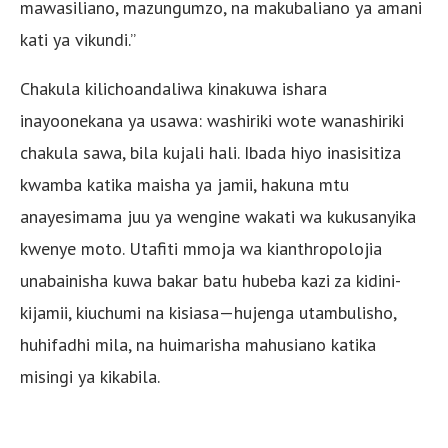
mawasiliano, mazungumzo, na makubaliano ya amani
kati ya vikundi.”
Chakula kilichoandaliwa kinakuwa ishara
inayoonekana ya usawa: washiriki wote wanashiriki
chakula sawa, bila kujali hali. Ibada hiyo inasisitiza
kwamba katika maisha ya jamii, hakuna mtu
anayesimama juu ya wengine wakati wa kukusanyika
kwenye moto. Utafiti mmoja wa kianthropolojia
unabainisha kuwa bakar batu hubeba kazi za kidini-
kijamii, kiuchumi na kisiasa—hujenga utambulisho,
huhifadhi mila, na huimarisha mahusiano katika
misingi ya kikabila.