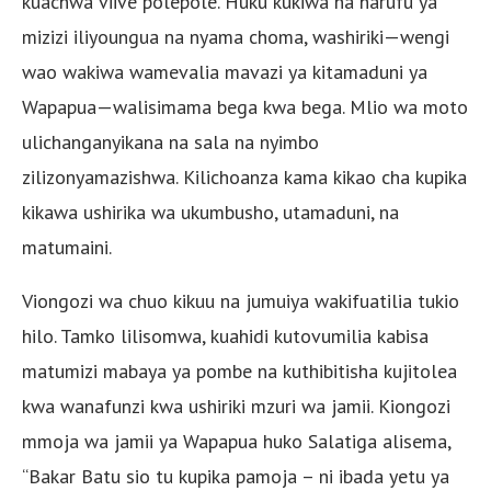
kuachwa viive polepole. Huku kukiwa na harufu ya
mizizi iliyoungua na nyama choma, washiriki—wengi
wao wakiwa wamevalia mavazi ya kitamaduni ya
Wapapua—walisimama bega kwa bega. Mlio wa moto
ulichanganyikana na sala na nyimbo
zilizonyamazishwa. Kilichoanza kama kikao cha kupika
kikawa ushirika wa ukumbusho, utamaduni, na
matumaini.
Viongozi wa chuo kikuu na jumuiya wakifuatilia tukio
hilo. Tamko lilisomwa, kuahidi kutovumilia kabisa
matumizi mabaya ya pombe na kuthibitisha kujitolea
kwa wanafunzi kwa ushiriki mzuri wa jamii. Kiongozi
mmoja wa jamii ya Wapapua huko Salatiga alisema,
“Bakar Batu sio tu kupika pamoja – ni ibada yetu ya