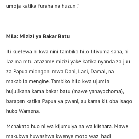
umoja katika furaha na huzuni.”
Mila: Mizizi ya Bakar Batu
Ili kuelewa ni kwa nini tambiko hilo lilivuma sana, ni
lazima mtu atazame mizizi yake katika nyanda za juu
za Papua miongoni mwa Dani, Lani, Damal, na
makabila mengine. Tambiko hilo kwa ujumla
hujulikana kama bakar batu (mawe yanayochoma),
barapen katika Papua ya pwani, au kama kit oba isago
huko Wamena.
Mchakato huo ni wa kijumuiya na wa kiishara. Mawe
makubwa huwashwa kwenye moto wazi hadi