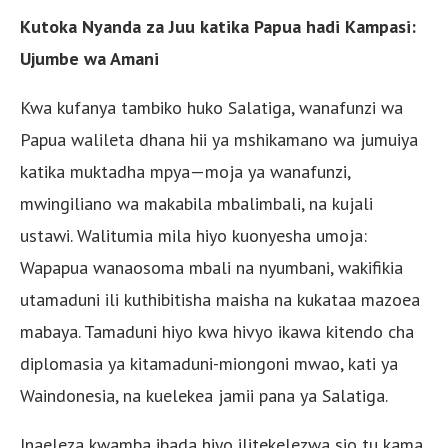
Kutoka Nyanda za Juu katika Papua hadi Kampasi:
Ujumbe wa Amani
Kwa kufanya tambiko huko Salatiga, wanafunzi wa
Papua walileta dhana hii ya mshikamano wa jumuiya
katika muktadha mpya—moja ya wanafunzi,
mwingiliano wa makabila mbalimbali, na kujali
ustawi. Walitumia mila hiyo kuonyesha umoja:
Wapapua wanaosoma mbali na nyumbani, wakifikia
utamaduni ili kuthibitisha maisha na kukataa mazoea
mabaya. Tamaduni hiyo kwa hivyo ikawa kitendo cha
diplomasia ya kitamaduni-miongoni mwao, kati ya
Waindonesia, na kuelekea jamii pana ya Salatiga.
Inaeleza kwamba ibada hiyo ilitekelezwa sio tu kama