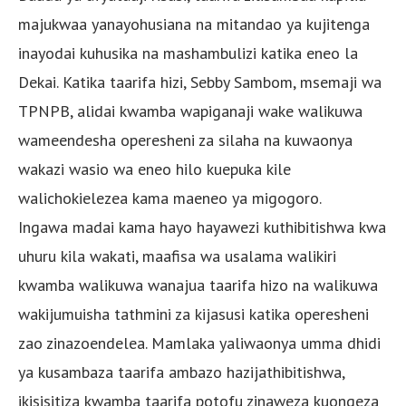
majukwaa yanayohusiana na mitandao ya kujitenga
inayodai kuhusika na mashambulizi katika eneo la
Dekai. Katika taarifa hizi, Sebby Sambom, msemaji wa
TPNPB, alidai kwamba wapiganaji wake walikuwa
wameendesha operesheni za silaha na kuwaonya
wakazi wasio wa eneo hilo kuepuka kile
walichokielezea kama maeneo ya migogoro.
Ingawa madai kama hayo hayawezi kuthibitishwa kwa
uhuru kila wakati, maafisa wa usalama walikiri
kwamba walikuwa wanajua taarifa hizo na walikuwa
wakijumuisha tathmini za kijasusi katika operesheni
zao zinazoendelea. Mamlaka yaliwaonya umma dhidi
ya kusambaza taarifa ambazo hazijathibitishwa,
ikisisitiza kwamba taarifa potofu zinaweza kuongeza