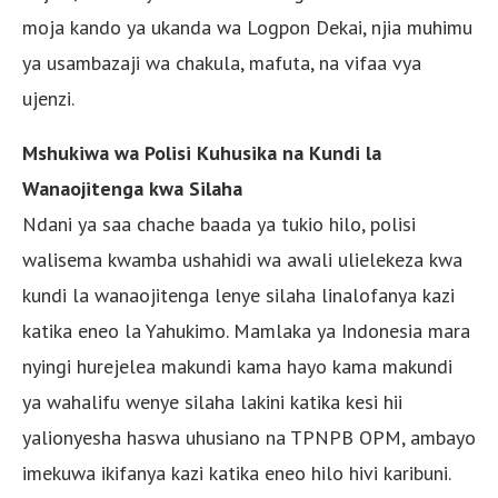
moja kando ya ukanda wa Logpon Dekai, njia muhimu
ya usambazaji wa chakula, mafuta, na vifaa vya
ujenzi.
Mshukiwa wa Polisi Kuhusika na Kundi la
Wanaojitenga kwa Silaha
Ndani ya saa chache baada ya tukio hilo, polisi
walisema kwamba ushahidi wa awali ulielekeza kwa
kundi la wanaojitenga lenye silaha linalofanya kazi
katika eneo la Yahukimo. Mamlaka ya Indonesia mara
nyingi hurejelea makundi kama hayo kama makundi
ya wahalifu wenye silaha lakini katika kesi hii
yalionyesha haswa uhusiano na TPNPB OPM, ambayo
imekuwa ikifanya kazi katika eneo hilo hivi karibuni.