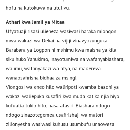
hofu na kutokuwa na utulivu.
Athari kwa Jamii ya Mitaa
Ufyatuaji risasi ulieneza wasiwasi haraka miongoni
mwa wakazi wa Dekai na vijiji vinavyozunguka.
Barabara ya Logpon ni muhimu kwa maisha ya kila
siku huko Yahukimo, inayotumiwa na wafanyabiashara,
walimu, wafanyakazi wa afya, na madereva
wanaosafirisha bidhaa za msingi.
Viongozi wa eneo hilo waliripoti kwamba baadhi ya
wakazi waliepuka kusafiri kwa muda katika njia hiyo
kufuatia tukio hilo, hasa alasiri. Biashara ndogo
ndogo zinazotegemea usafirishaji wa malori
zilionyesha wasiwasi kuhusu usumbufu unaoweza