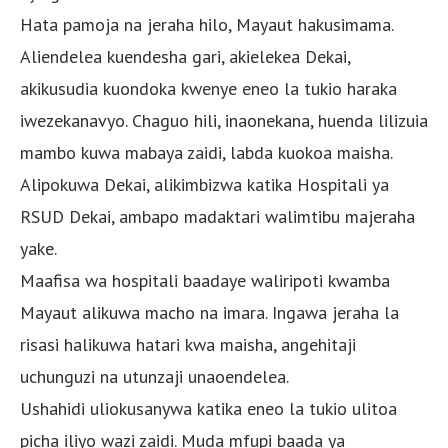
Hata pamoja na jeraha hilo, Mayaut hakusimama.
Aliendelea kuendesha gari, akielekea Dekai,
akikusudia kuondoka kwenye eneo la tukio haraka
iwezekanavyo. Chaguo hili, inaonekana, huenda lilizuia
mambo kuwa mabaya zaidi, labda kuokoa maisha.
Alipokuwa Dekai, alikimbizwa katika Hospitali ya
RSUD Dekai, ambapo madaktari walimtibu majeraha
yake.
Maafisa wa hospitali baadaye waliripoti kwamba
Mayaut alikuwa macho na imara. Ingawa jeraha la
risasi halikuwa hatari kwa maisha, angehitaji
uchunguzi na utunzaji unaoendelea.
Ushahidi uliokusanywa katika eneo la tukio ulitoa
picha iliyo wazi zaidi. Muda mfupi baada ya