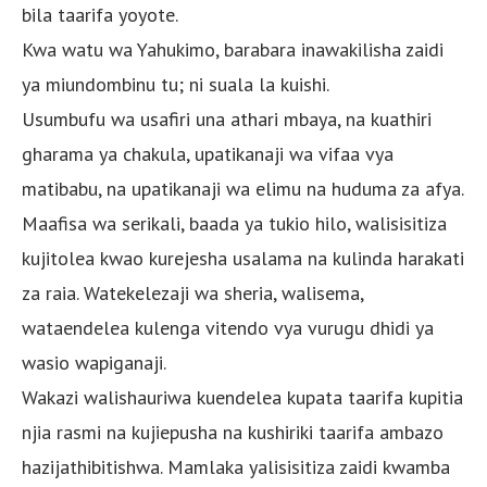
bila taarifa yoyote.
Kwa watu wa Yahukimo, barabara inawakilisha zaidi
ya miundombinu tu; ni suala la kuishi.
Usumbufu wa usafiri una athari mbaya, na kuathiri
gharama ya chakula, upatikanaji wa vifaa vya
matibabu, na upatikanaji wa elimu na huduma za afya.
Maafisa wa serikali, baada ya tukio hilo, walisisitiza
kujitolea kwao kurejesha usalama na kulinda harakati
za raia. Watekelezaji wa sheria, walisema,
wataendelea kulenga vitendo vya vurugu dhidi ya
wasio wapiganaji.
Wakazi walishauriwa kuendelea kupata taarifa kupitia
njia rasmi na kujiepusha na kushiriki taarifa ambazo
hazijathibitishwa. Mamlaka yalisisitiza zaidi kwamba