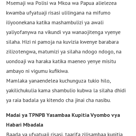
Msemaji wa Polisi wa Mkoa wa Papua alielezea
kwamba ufyatuaji risasi ulilingana na mifumo
iliyoonekana katika mashambulizi ya awali
yaliyofanywa na vikundi vya wanaojitenga vyenye
silaha. Hizi ni pamoja na kuvizia kwenye barabara
zilizotengwa, matumizi ya silaha ndogo ndogo, na
uondoaji wa haraka katika maeneo yenye misitu
ambayo ni vigumu kufikiwa.
Mamlaka yanaendelea kuchunguza tukio hilo,
yakilichukulia kama shambulio kubwa la silaha dhidi
ya raia badala ya kitendo cha jinai cha nasibu.
Madai ya TPNPB Yasambaa Kupitia Vyombo vya
Habari Mbadala
Baada ya ufyatuaji risasi, taarifa zilisambaa kupitia