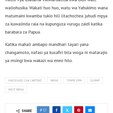
waliohusika. Wakati huo huo, watu wa Yahukimo wana
matumaini kwamba tukio hili litachochea juhudi mpya
za kuwalinda raia na kupunguza vurugu zaidi katika
barabara za Papua.
Katika mahali ambapo mandhari tayari yana
changamoto, nafasi ya kusafiri bila woga ni matarajio
ya msingi kwa wakazi wa eneo hilo.
KIKOSI KAZI CHA CARTENZ
PAPUA
TPNPB OPM
ULMWP
WEST PAPUA
0
SHARE