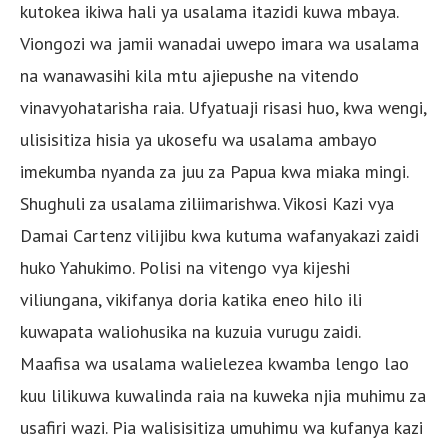
kutokea ikiwa hali ya usalama itazidi kuwa mbaya.
Viongozi wa jamii wanadai uwepo imara wa usalama
na wanawasihi kila mtu ajiepushe na vitendo
vinavyohatarisha raia. Ufyatuaji risasi huo, kwa wengi,
ulisisitiza hisia ya ukosefu wa usalama ambayo
imekumba nyanda za juu za Papua kwa miaka mingi.
Shughuli za usalama ziliimarishwa. Vikosi Kazi vya
Damai Cartenz vilijibu kwa kutuma wafanyakazi zaidi
huko Yahukimo. Polisi na vitengo vya kijeshi
viliungana, vikifanya doria katika eneo hilo ili
kuwapata waliohusika na kuzuia vurugu zaidi.
Maafisa wa usalama walielezea kwamba lengo lao
kuu lilikuwa kuwalinda raia na kuweka njia muhimu za
usafiri wazi. Pia walisisitiza umuhimu wa kufanya kazi