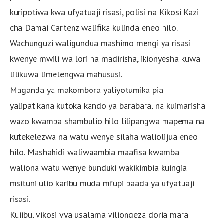
kuripotiwa kwa ufyatuaji risasi, polisi na Kikosi Kazi
cha Damai Cartenz walifika kulinda eneo hilo.
Wachunguzi waligundua mashimo mengi ya risasi
kwenye mwili wa lori na madirisha, ikionyesha kuwa
lilikuwa limelengwa mahususi.
Maganda ya makombora yaliyotumika pia
yalipatikana kutoka kando ya barabara, na kuimarisha
wazo kwamba shambulio hilo lilipangwa mapema na
kutekelezwa na watu wenye silaha waliolijua eneo
hilo. Mashahidi waliwaambia maafisa kwamba
waliona watu wenye bunduki wakikimbia kuingia
msituni ulio karibu muda mfupi baada ya ufyatuaji
risasi.
Kujibu, vikosi vya usalama viliongeza doria mara