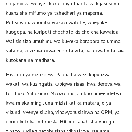
na jamii za wenyeji kukusanya taarifa za kijasusi na
kuanzisha mifumo ya tahadhari ya mapema.
Polisi wanawaomba wakazi watulie, waepuke
kuogopa, na kuripoti chochote kisicho cha kawaida.
Walisisitiza umuhimu wa kuweka barabara za umma
salama, kuzizuia kuwa eneo la vita, na kuwalinda raia
kutokana na madhara.
Historia ya mzozo wa Papua haiwezi kupuuzwa
wakati wa kuzingatia kupigwa risasi kwa dereva wa
lori huko Yahukimo. Mzozo huu, ambao umeendelea
kwa miaka mingi, una mizizi katika matarajio ya
vikundi vyenye silaha, vinavyohusishwa na OPM, ya
uhuru kutoka Indonesia. Hii imesababisha vurugu
zinazojirudia zinazohusisha vikosi vya usalama,