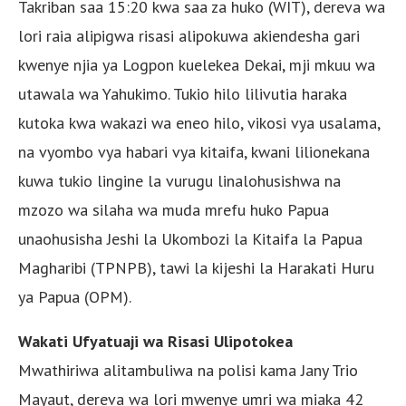
Takriban saa 15:20 kwa saa za huko (WIT), dereva wa
lori raia alipigwa risasi alipokuwa akiendesha gari
kwenye njia ya Logpon kuelekea Dekai, mji mkuu wa
utawala wa Yahukimo. Tukio hilo lilivutia haraka
kutoka kwa wakazi wa eneo hilo, vikosi vya usalama,
na vyombo vya habari vya kitaifa, kwani lilionekana
kuwa tukio lingine la vurugu linalohusishwa na
mzozo wa silaha wa muda mrefu huko Papua
unaohusisha Jeshi la Ukombozi la Kitaifa la Papua
Magharibi (TPNPB), tawi la kijeshi la Harakati Huru
ya Papua (OPM).
Wakati Ufyatuaji wa Risasi Ulipotokea
Mwathiriwa alitambuliwa na polisi kama Jany Trio
Mayaut, dereva wa lori mwenye umri wa miaka 42