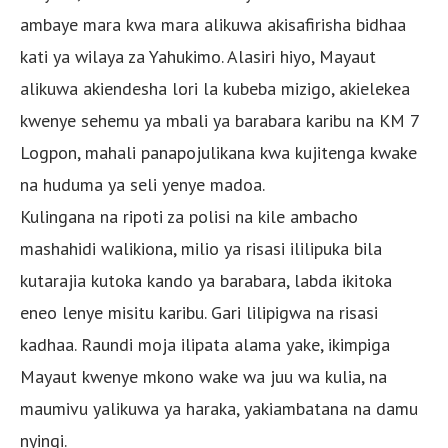
ambaye mara kwa mara alikuwa akisafirisha bidhaa
kati ya wilaya za Yahukimo. Alasiri hiyo, Mayaut
alikuwa akiendesha lori la kubeba mizigo, akielekea
kwenye sehemu ya mbali ya barabara karibu na KM 7
Logpon, mahali panapojulikana kwa kujitenga kwake
na huduma ya seli yenye madoa.
Kulingana na ripoti za polisi na kile ambacho
mashahidi walikiona, milio ya risasi ililipuka bila
kutarajia kutoka kando ya barabara, labda ikitoka
eneo lenye misitu karibu. Gari lilipigwa na risasi
kadhaa. Raundi moja ilipata alama yake, ikimpiga
Mayaut kwenye mkono wake wa juu wa kulia, na
maumivu yalikuwa ya haraka, yakiambatana na damu
nyingi.