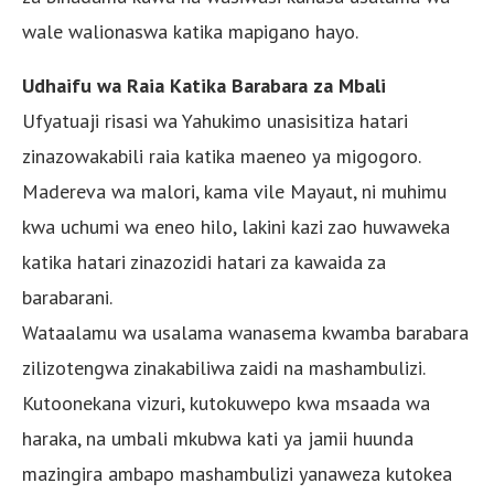
wale walionaswa katika mapigano hayo.
Udhaifu wa Raia Katika Barabara za Mbali
Ufyatuaji risasi wa Yahukimo unasisitiza hatari
zinazowakabili raia katika maeneo ya migogoro.
Madereva wa malori, kama vile Mayaut, ni muhimu
kwa uchumi wa eneo hilo, lakini kazi zao huwaweka
katika hatari zinazozidi hatari za kawaida za
barabarani.
Wataalamu wa usalama wanasema kwamba barabara
zilizotengwa zinakabiliwa zaidi na mashambulizi.
Kutoonekana vizuri, kutokuwepo kwa msaada wa
haraka, na umbali mkubwa kati ya jamii huunda
mazingira ambapo mashambulizi yanaweza kutokea