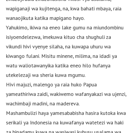
wapiganaji wa kujitenga, na, kwa bahati mbaya, raia
wanaojikuta katika mapigano hayo.
Yahukimo, ikiwa na eneo lake gumu na miundombinu
isiyoendelezwa, imekuwa kituo cha shughuli za
vikundi hivi vyenye silaha, na kuwapa uhuru wa
kiwango fulani. Misitu minene, milima, na idadi ya
watu waliotawanyika katika eneo hilo hufanya
utekelezaji wa sheria kuwa mgumu.
Hivi majuzi, malengo ya raia huko Papua
yameathiriwa zaidi, wakiwemo wafanyakazi wa ujenzi,
wachimbaji madini, na madereva.
Mashambulizi haya yamesababisha hasira kutoka kwa
serikali ya Indonesia na kuwafanya watetezi wa haki
za binadamu kuwa na wasiwasi kuhusu usalama wa