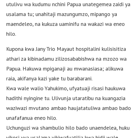
utulivu wa kudumu nchini Papua unategemea zaidi ya
usalama tu; unahitaji mazungumzo, mipango ya
maendeleo, na kukuza uaminifu na wakazi wa eneo
hilo.
Kupona kwa Jany Trio Mayaut hospitalini kulisisitiza
athari za kibinadamu zilizosababishwa na mzozo wa
Papua. Hakuwa mpiganaji au mwanasiasa; alikuwa
raia, akifanya kazi yake tu barabarani.
Kwa wale walio Yahukimo, ufyatuaji risasi haukuwa
hadithi nyingine tu. Ulivunja utaratibu na kuangazia
waziwazi mvutano ambao haujatatuliwa ambao bado
unafafanua eneo hilo.
Uchunguzi wa shambulio hilo bado unaendelea, huku
vikosi vya usalama vikiwafuatilia kwa bidii wale