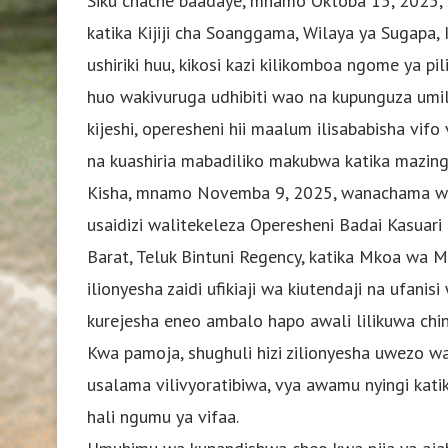
Siku chache baadaye, mnamo Oktoba 15, 2025, Sa
katika Kijiji cha Soanggama, Wilaya ya Sugapa,
ushiriki huu, kikosi kazi kilikomboa ngome ya p
huo wakivuruga udhibiti wao na kupunguza umili
kijeshi, operesheni hii maalum ilisababisha vi
na kuashiria mabadiliko makubwa katika mazing
Kisha, mnamo Novemba 9, 2025, wanachama wa Y
usaidizi walitekeleza Operesheni Badai Kasuari
Barat, Teluk Bintuni Regency, katika Mkoa wa M
ilionyesha zaidi ufikiaji wa kiutendaji na ufanis
kurejesha eneo ambalo hapo awali lilikuwa chini 
Kwa pamoja, shughuli hizi zilionyesha uwezo wa
usalama vilivyoratibiwa, vya awamu nyingi kati
hali ngumu ya vifaa.