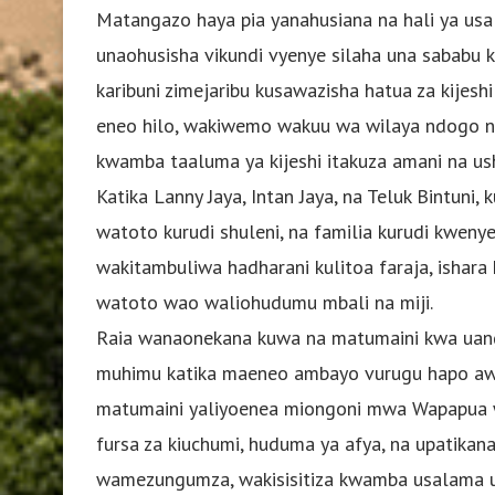
Matangazo haya pia yanahusiana na hali ya usa
unaohusisha vikundi vyenye silaha una sababu kub
karibuni zimejaribu kusawazisha hatua za kijesh
eneo hilo, wakiwemo wakuu wa wilaya ndogo 
kwamba taaluma ya kijeshi itakuza amani na ushir
Katika Lanny Jaya, Intan Jaya, na Teluk Bintuni
watoto kurudi shuleni, na familia kurudi kweny
wakitambuliwa hadharani kulitoa faraja, ishara 
watoto wao waliohudumu mbali na miji.
Raia wanaonekana kuwa na matumaini kwa uang
muhimu katika maeneo ambayo vurugu hapo awali
matumaini yaliyoenea miongoni mwa Wapapua 
fursa za kiuchumi, huduma ya afya, na upatikanaj
wamezungumza, wakisisitiza kwamba usalama 