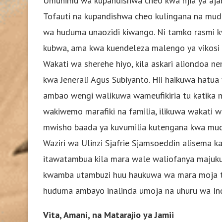
Umuhimu wa kupandishwa cheo kwa njia ya ajab
Tofauti na kupandishwa cheo kulingana na muda 
wa huduma unaozidi kiwango. Ni tamko rasmi 
kubwa, ama kwa kuendeleza malengo ya vikosi v
Wakati wa sherehe hiyo, kila askari aliondoa 
kwa Jenerali Agus Subiyanto. Hii haikuwa hatua y
ambao wengi walikuwa wameufikiria tu katika
wakiwemo marafiki na familia, ilikuwa wakati wa
mwisho baada ya kuvumilia kutengana kwa mud
Waziri wa Ulinzi Sjafrie Sjamsoeddin alisema k
itawatambua kila mara wale waliofanya majukum
kwamba utambuzi huu haukuwa wa mara moja tu;
huduma ambayo inalinda umoja na uhuru wa In
Vita, Amani, na Matarajio ya Jamii