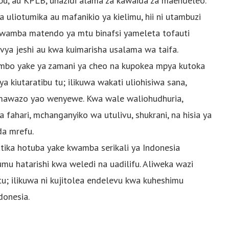
u, au KPLB, unazidi alama za kawaida za maendeleo.
uliotumika au mafanikio ya kielimu, hii ni utambuzi
kwamba matendo ya mtu binafsi yameleta tofauti
ya jeshi au kwa kuimarisha usalama wa taifa.
nembo yake ya zamani ya cheo na kupokea mpya kutoka
a kiutaratibu tu; ilikuwa wakati uliohisiwa sana,
 mawazo yao wenyewe. Kwa wale waliohudhuria,
 fahari, mchanganyiko wa utulivu, shukrani, na hisia ya
a mrefu.
atika hotuba yake kwamba serikali ya Indonesia
u hatarishi kwa weledi na uadilifu. Aliweka wazi
 ilikuwa ni kujitolea endelevu kwa kuheshimu
donesia.