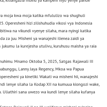
ka, kiliangazia mbinu ya kampeni hiyo yenye pande
 wa moja kwa moja katika mfululizo wa shughuli
 Operesheni hizi zilishuhudia vikosi vya Indonesia
itiwa na vikundi vyenye silaha, mara nyingi katika
za juu. Misheni ya wanajeshi ilienea zaidi ya
 jukumu la kurejesha utulivu, kuruhusu maisha ya raia
 muhimu. Mnamo Oktoba 5, 2025, Satgas Rajawali III
unabunggu, Lanny Jaya Regency, Mkoa wa Papua
 operesheni ya kinetiki. Wakati wa misheni hii, wanajeshi
ndi lenye silaha la Kodap XII na kumuua kiongozi wake,
 Uliathiri sana uwezo wa kundi lenye silaha kufanya