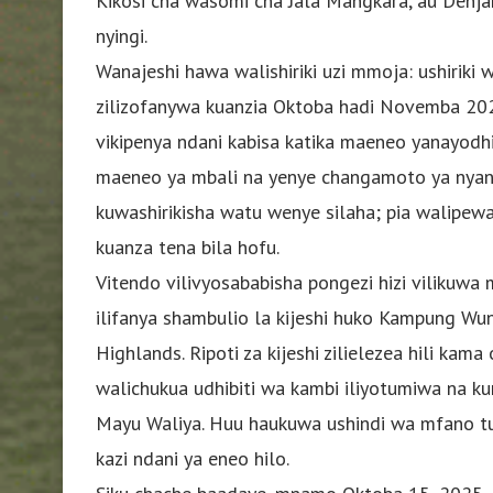
Kikosi cha wasomi cha Jala Mangkara, au Denja
nyingi.
Wanajeshi hawa walishiriki uzi mmoja: ushiriki
zilizofanywa kuanzia Oktoba hadi Novemba 2025.
vikipenya ndani kabisa katika maeneo yanayodhib
maeneo ya mbali na yenye changamoto ya nyanda 
kuwashirikisha watu wenye silaha; pia walipewa
kuanza tena bila hofu.
Vitendo vilivyosababisha pongezi hizi vilikuwa
ilifanya shambulio la kijeshi huko Kampung W
Highlands. Ripoti za kijeshi zilielezea hili kama
walichukua udhibiti wa kambi iliyotumiwa na ku
Mayu Waliya. Huu haukuwa ushindi wa mfano tu.
kazi ndani ya eneo hilo.