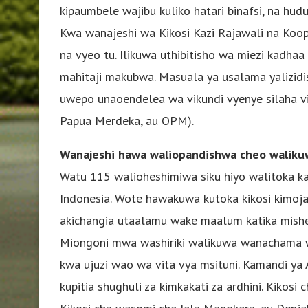
kipaumbele wajibu kuliko hatari binafsi, na hud
Kwa wanajeshi wa Kikosi Kazi Rajawali na Koop
na vyeo tu. Ilikuwa uthibitisho wa miezi kadha
mahitaji makubwa. Masuala ya usalama yalizidi
uwepo unaoendelea wa vikundi vyenye silaha vi
Papua Merdeka, au OPM).
Wanajeshi hawa waliopandishwa cheo walikuw
Watu 115 walioheshimiwa siku hiyo walitoka ka
Indonesia. Wote hawakuwa kutoka kikosi kimoja
akichangia utaalamu wake maalum katika mishen
Miongoni mwa washiriki walikuwa wanachama w
kwa ujuzi wao wa vita vya msituni. Kamandi ya Ak
kupitia shughuli za kimkakati za ardhini. Kikosi