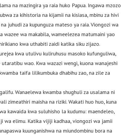
lama na mazingira ya raia huko Papua. Ingawa mzozo
wa za kihistoria na kijamii na kisiasa, mbinu za hivi
i na juhudi za kupunguza mateso ya raia. Viongozi wa
na wazee wa makabila, wameelezea matumaini yao
ikiano kwa uthabiti zaidi katika siku zijazo.
, kurejea kwa utulivu kuliruhusu masoko kufunguliwa,
e utaratibu wao. Kwa wazazi wengi, kuona wanajeshi
kwamba taifa lilikumbuka dhabihu zao, na zile za
alifu. Wanaelewa kwamba shughuli za usalama ni
 zimeathiri maisha na riziki. Wakati huo huo, kuna
wa kawaida kwa suluhisho la kudumu: maendeleo,
i wa elimu. Katika vijiji kadhaa, viongozi wa jamii
unapaswa kuunganishwa na miundombinu bora na