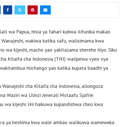
ti wa Papua, hisia ya fahari kubwa ilifunika makao
 Wanajeshi, wakiwa katika safu, walisimama kwa
ho wa kijeshi, macho yao yakitazama sherehe hiyo. Siku
ha Kitaifa cha Indonesia (TNI) walipewa vyeo vya
 wakitambua michango yao katika kupata baadhi ya
 Wanajeshi cha Kitaifa cha Indonesia, aliongoza
na Waziri wa Ulinzi Jenerali Mstaafu Sjafrie
u wa kijeshi. Hii haikuwa kupandishwa cheo kwa
ishara ya heshima kwa wale ambao walikuwa wameweka