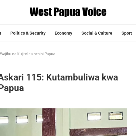
t
Politics & Security
Economy
Social & Culture
Sport
ajibu na Kujitolea nchini Papua
Askari 115: Kutambuliwa kwa
 Papua