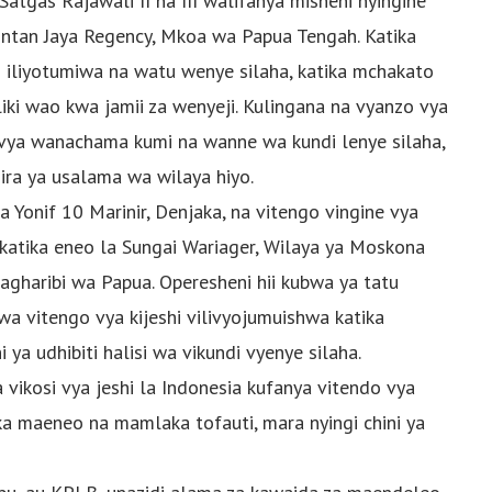
tgas Rajawali II na III walifanya misheni nyingine
 Intan Jaya Regency, Mkoa wa Papua Tengah. Katika
ili iliyotumiwa na watu wenye silaha, katika mchakato
ki wao kwa jamii za wenyeji. Kulingana na vyanzo vya
fo vya wanachama kumi na wanne wa kundi lenye silaha,
ira ya usalama wa wilaya hiyo.
onif 10 Marinir, Denjaka, na vitengo vingine vya
 katika eneo la Sungai Wariager, Wilaya ya Moskona
agharibi wa Papua. Operesheni hii kubwa ya tatu
i wa vitengo vya kijeshi vilivyojumuishwa katika
ya udhibiti halisi wa vikundi vyenye silaha.
 vikosi vya jeshi la Indonesia kufanya vitendo vya
ka maeneo na mamlaka tofauti, mara nyingi chini ya