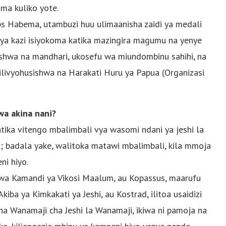
uma kuliko yote.
s Habema, utambuzi huu ulimaanisha zaidi ya medali
a ya kazi isiyokoma katika mazingira magumu na yenye
shwa na mandhari, ukosefu wa miundombinu sahihi, na
livyohusishwa na Harakati Huru ya Papua (Organizasi
a akina nani?
tika vitengo mbalimbali vya wasomi ndani ya jeshi la
; badala yake, walitoka matawi mbalimbali, kila mmoja
i hiyo.
a Kamandi ya Vikosi Maalum, au Kopassus, maarufu
iba ya Kimkakati ya Jeshi, au Kostrad, ilitoa usaidizi
 cha Wanamaji cha Jeshi la Wanamaji, ikiwa ni pamoja na