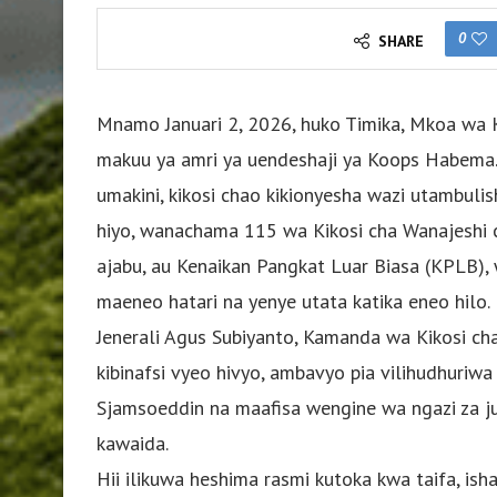
0
SHARE
Mnamo Januari 2, 2026, huko Timika, Mkoa wa Ka
makuu ya amri ya uendeshaji ya Koops Habema.
umakini, kikosi chao kikionyesha wazi utambulis
hiyo, wanachama 115 wa Kikosi cha Wanajeshi c
ajabu, au Kenaikan Pangkat Luar Biasa (KPLB),
maeneo hatari na yenye utata katika eneo hilo.
Jenerali Agus Subiyanto, Kamanda wa Kikosi cha
kibinafsi vyeo hivyo, ambavyo pia vilihudhuriwa 
Sjamsoeddin na maafisa wengine wa ngazi za ju
kawaida.
Hii ilikuwa heshima rasmi kutoka kwa taifa, 