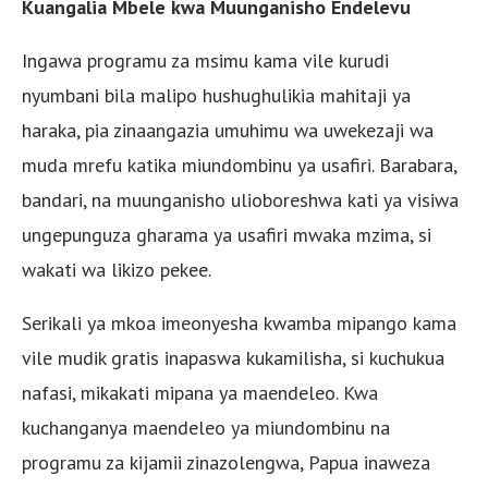
Kuangalia Mbele kwa Muunganisho Endelevu
Ingawa programu za msimu kama vile kurudi
nyumbani bila malipo hushughulikia mahitaji ya
haraka, pia zinaangazia umuhimu wa uwekezaji wa
muda mrefu katika miundombinu ya usafiri. Barabara,
bandari, na muunganisho ulioboreshwa kati ya visiwa
ungepunguza gharama ya usafiri mwaka mzima, si
wakati wa likizo pekee.
Serikali ya mkoa imeonyesha kwamba mipango kama
vile mudik gratis inapaswa kukamilisha, si kuchukua
nafasi, mikakati mipana ya maendeleo. Kwa
kuchanganya maendeleo ya miundombinu na
programu za kijamii zinazolengwa, Papua inaweza