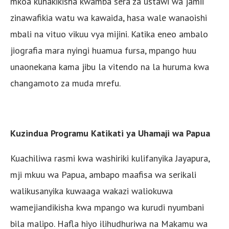
mkoa kuhakikisha kwamba sera za ustawi wa jamii
zinawafikia watu wa kawaida, hasa wale wanaoishi
mbali na vituo vikuu vya mijini. Katika eneo ambalo
jiografia mara nyingi huamua fursa, mpango huu
unaonekana kama jibu la vitendo na la huruma kwa
changamoto za muda mrefu.
Kuzindua Programu Katikati ya Uhamaji wa Papua
Kuachiliwa rasmi kwa washiriki kulifanyika Jayapura,
mji mkuu wa Papua, ambapo maafisa wa serikali
walikusanyika kuwaaga wakazi waliokuwa
wamejiandikisha kwa mpango wa kurudi nyumbani
bila malipo. Hafla hiyo ilihudhuriwa na Makamu wa