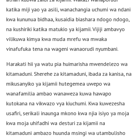
katika miji yao ya asili, wanachangia uchumi wa ndani
kwa kununua bidhaa, kusaidia biashara ndogo ndogo,
na kushiriki katika matukio ya kijamii. Vijiji ambavyo
vilikuwa kimya kwa muda mrefu wa mwaka
vinafufuka tena na wageni wanaorudi nyumbani.
Harakati hii ya watu pia huimarisha mwendelezo wa
kitamaduni. Sherehe za kitamaduni, ibada za kanisa, na
mikusanyiko ya kijamii hutegemea uwepo wa
wanafamilia ambao wanaweza kuwa hawapo
kutokana na vikwazo vya kiuchumi. Kwa kuwezesha
usafiri, serikali inaunga mkono kwa njia isiyo ya moja
kwa moja uhifadhi wa desturi za kijamii na
kitamaduni ambazo huunda msingi wa utambulisho