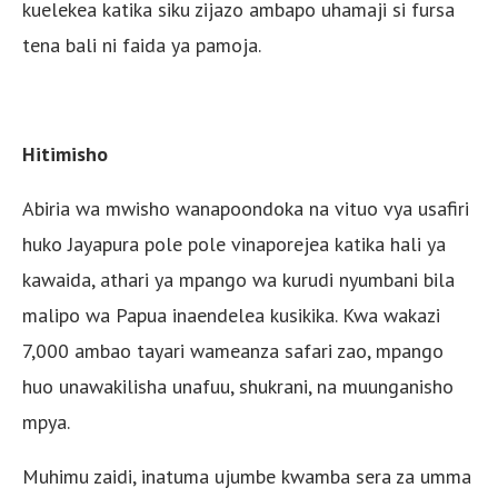
kuelekea katika siku zijazo ambapo uhamaji si fursa
tena bali ni faida ya pamoja.
Hitimisho
Abiria wa mwisho wanapoondoka na vituo vya usafiri
huko Jayapura pole pole vinaporejea katika hali ya
kawaida, athari ya mpango wa kurudi nyumbani bila
malipo wa Papua inaendelea kusikika. Kwa wakazi
7,000 ambao tayari wameanza safari zao, mpango
huo unawakilisha unafuu, shukrani, na muunganisho
mpya.
Muhimu zaidi, inatuma ujumbe kwamba sera za umma