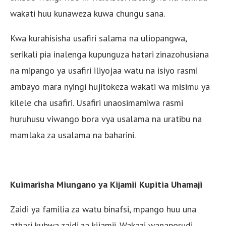
wakati huu kunaweza kuwa chungu sana.
Kwa kurahisisha usafiri salama na uliopangwa,
serikali pia inalenga kupunguza hatari zinazohusiana
na mipango ya usafiri iliyojaa watu na isiyo rasmi
ambayo mara nyingi hujitokeza wakati wa misimu ya
kilele cha usafiri. Usafiri unaosimamiwa rasmi
huruhusu viwango bora vya usalama na uratibu na
mamlaka za usalama na baharini.
Kuimarisha Miungano ya Kijamii Kupitia Uhamaji
Zaidi ya familia za watu binafsi, mpango huu una
athari kubwa zaidi za kijamii. Wakazi wanaporudi