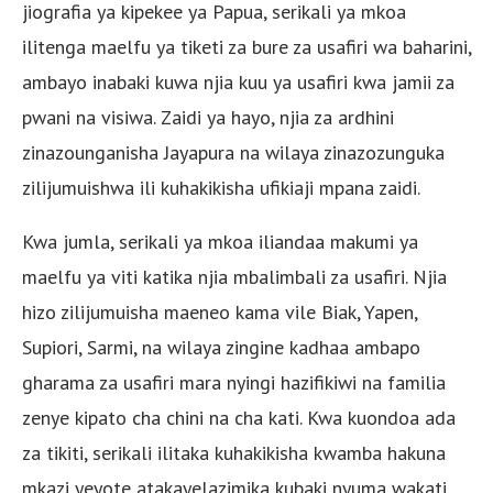
jiografia ya kipekee ya Papua, serikali ya mkoa
ilitenga maelfu ya tiketi za bure za usafiri wa baharini,
ambayo inabaki kuwa njia kuu ya usafiri kwa jamii za
pwani na visiwa. Zaidi ya hayo, njia za ardhini
zinazounganisha Jayapura na wilaya zinazozunguka
zilijumuishwa ili kuhakikisha ufikiaji mpana zaidi.
Kwa jumla, serikali ya mkoa iliandaa makumi ya
maelfu ya viti katika njia mbalimbali za usafiri. Njia
hizo zilijumuisha maeneo kama vile Biak, Yapen,
Supiori, Sarmi, na wilaya zingine kadhaa ambapo
gharama za usafiri mara nyingi hazifikiwi na familia
zenye kipato cha chini na cha kati. Kwa kuondoa ada
za tikiti, serikali ilitaka kuhakikisha kwamba hakuna
mkazi yeyote atakayelazimika kubaki nyuma wakati