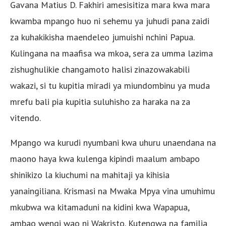
Gavana Matius D. Fakhiri amesisitiza mara kwa mara
kwamba mpango huo ni sehemu ya juhudi pana zaidi
za kuhakikisha maendeleo jumuishi nchini Papua.
Kulingana na maafisa wa mkoa, sera za umma lazima
zishughulikie changamoto halisi zinazowakabili
wakazi, si tu kupitia miradi ya miundombinu ya muda
mrefu bali pia kupitia suluhisho za haraka na za
vitendo.
Mpango wa kurudi nyumbani kwa uhuru unaendana na
maono haya kwa kulenga kipindi maalum ambapo
shinikizo la kiuchumi na mahitaji ya kihisia
yanaingiliana. Krismasi na Mwaka Mpya vina umuhimu
mkubwa wa kitamaduni na kidini kwa Wapapua,
ambao wengi wao ni Wakristo. Kutengwa na familia