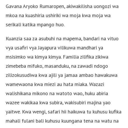
Gavana Aryoko Rumaropen, akiwakilisha uongozi wa
mkoa na kuashiria ushiriki wa moja kwa moja wa
serikali katika mpango huo.
Kuanzia saa za asubuhi na mapema, bandari na vituo
vya usafiri vya Jayapura vilikuwa mandhari ya
msisimko wa kimya kimya. Familia zilifika zikiwa
zimebeba mifuko, masanduku, na zawadi ndogo
zilizokusudiwa kwa ajili ya jamaa ambao hawakuwa
wamewaona kwa miezi au hata miaka. Wazazi
walishikana mikono na watoto wao, huku abiria
wazee wakikaa kwa subira, wakisubiri majina yao
yaitwe. Kwa wengi, safari hii haikuwa tu kuhusu kufika
mahali fulani bali kuhusu kuungana tena na watu na