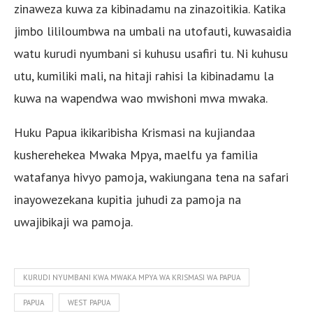
zinaweza kuwa za kibinadamu na zinazoitikia. Katika
jimbo lililoumbwa na umbali na utofauti, kuwasaidia
watu kurudi nyumbani si kuhusu usafiri tu. Ni kuhusu
utu, kumiliki mali, na hitaji rahisi la kibinadamu la
kuwa na wapendwa wao mwishoni mwa mwaka.
Huku Papua ikikaribisha Krismasi na kujiandaa
kusherehekea Mwaka Mpya, maelfu ya familia
watafanya hivyo pamoja, wakiungana tena na safari
inayowezekana kupitia juhudi za pamoja na
uwajibikaji wa pamoja.
KURUDI NYUMBANI KWA MWAKA MPYA WA KRISMASI WA PAPUA
PAPUA
WEST PAPUA