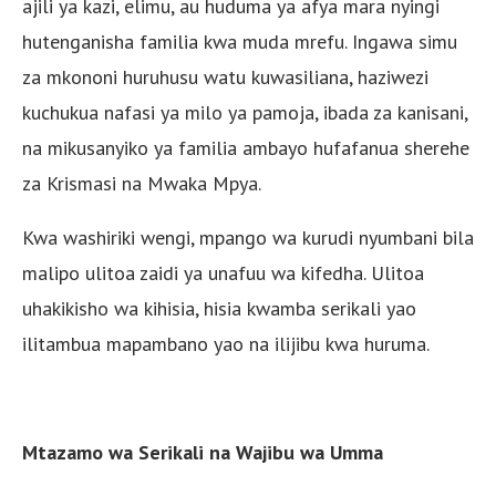
ajili ya kazi, elimu, au huduma ya afya mara nyingi
hutenganisha familia kwa muda mrefu. Ingawa simu
za mkononi huruhusu watu kuwasiliana, haziwezi
kuchukua nafasi ya milo ya pamoja, ibada za kanisani,
na mikusanyiko ya familia ambayo hufafanua sherehe
za Krismasi na Mwaka Mpya.
Kwa washiriki wengi, mpango wa kurudi nyumbani bila
malipo ulitoa zaidi ya unafuu wa kifedha. Ulitoa
uhakikisho wa kihisia, hisia kwamba serikali yao
ilitambua mapambano yao na ilijibu kwa huruma.
Mtazamo wa Serikali na Wajibu wa Umma