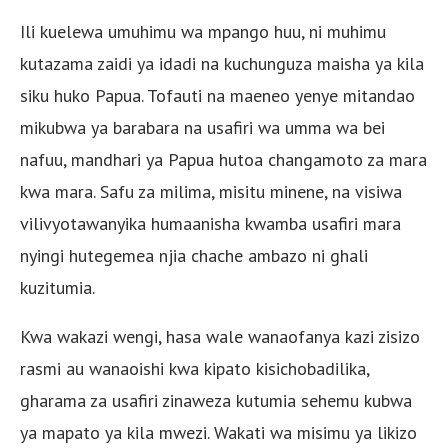
Ili kuelewa umuhimu wa mpango huu, ni muhimu
kutazama zaidi ya idadi na kuchunguza maisha ya kila
siku huko Papua. Tofauti na maeneo yenye mitandao
mikubwa ya barabara na usafiri wa umma wa bei
nafuu, mandhari ya Papua hutoa changamoto za mara
kwa mara. Safu za milima, misitu minene, na visiwa
vilivyotawanyika humaanisha kwamba usafiri mara
nyingi hutegemea njia chache ambazo ni ghali
kuzitumia.
Kwa wakazi wengi, hasa wale wanaofanya kazi zisizo
rasmi au wanaoishi kwa kipato kisichobadilika,
gharama za usafiri zinaweza kutumia sehemu kubwa
ya mapato ya kila mwezi. Wakati wa misimu ya likizo