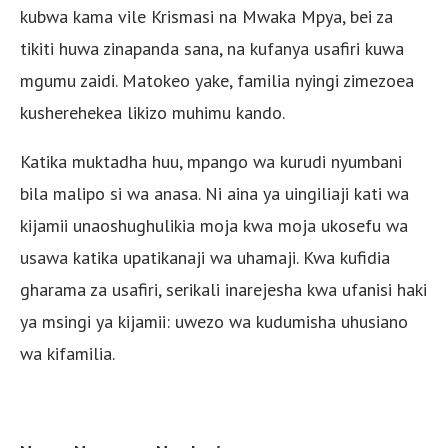
kubwa kama vile Krismasi na Mwaka Mpya, bei za
tikiti huwa zinapanda sana, na kufanya usafiri kuwa
mgumu zaidi. Matokeo yake, familia nyingi zimezoea
kusherehekea likizo muhimu kando.
Katika muktadha huu, mpango wa kurudi nyumbani
bila malipo si wa anasa. Ni aina ya uingiliaji kati wa
kijamii unaoshughulikia moja kwa moja ukosefu wa
usawa katika upatikanaji wa uhamaji. Kwa kufidia
gharama za usafiri, serikali inarejesha kwa ufanisi haki
ya msingi ya kijamii: uwezo wa kudumisha uhusiano
wa kifamilia.