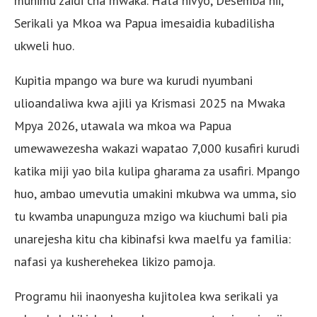
muhimu zaidi cha mwaka. Hata hivyo, Desemba hii,
Serikali ya Mkoa wa Papua imesaidia kubadilisha
ukweli huo.
Kupitia mpango wa bure wa kurudi nyumbani
ulioandaliwa kwa ajili ya Krismasi 2025 na Mwaka
Mpya 2026, utawala wa mkoa wa Papua
umewawezesha wakazi wapatao 7,000 kusafiri kurudi
katika miji yao bila kulipa gharama za usafiri. Mpango
huo, ambao umevutia umakini mkubwa wa umma, sio
tu kwamba unapunguza mzigo wa kiuchumi bali pia
unarejesha kitu cha kibinafsi kwa maelfu ya familia:
nafasi ya kusherehekea likizo pamoja.
Programu hii inaonyesha kujitolea kwa serikali ya