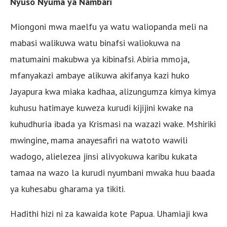
Nyuso Nyuma ya Nambari
Miongoni mwa maelfu ya watu waliopanda meli na
mabasi walikuwa watu binafsi waliokuwa na
matumaini makubwa ya kibinafsi. Abiria mmoja,
mfanyakazi ambaye alikuwa akifanya kazi huko
Jayapura kwa miaka kadhaa, alizungumza kimya kimya
kuhusu hatimaye kuweza kurudi kijijini kwake na
kuhudhuria ibada ya Krismasi na wazazi wake. Mshiriki
mwingine, mama anayesafiri na watoto wawili
wadogo, alielezea jinsi alivyokuwa karibu kukata
tamaa na wazo la kurudi nyumbani mwaka huu baada
ya kuhesabu gharama ya tikiti.
Hadithi hizi ni za kawaida kote Papua. Uhamiaji kwa