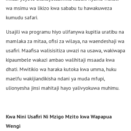
wa msimu wa likizo kwa sababu tu hawakuweza
kumudu safari.
Usajili wa programu hiyo ulifanywa kupitia uratibu na
mamlaka za mitaa, ofisi za wilaya, na waendeshaji wa
usafiri. Maafisa walisisitiza uwazi na usawa, wakiwapa
kipaumbele wakazi ambao walihitaji msaada kwa
dhati. Mwitikio wa haraka kutoka kwa umma, huku
maelfu wakijiandikisha ndani ya muda mfupi,
ulionyesha jinsi mahitaji hayo yalivyokuwa muhimu.
Kwa Nini Usafiri Ni Mzigo Mzito kwa Wapapua
Wengi