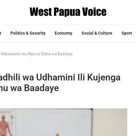
t
Politics & Security
Economy
Social & Culture
Sport
nga Wataalamu wa Afya na Elimu wa Baadaye
dhili wa Udhamini Ili Kujenga
mu wa Baadaye