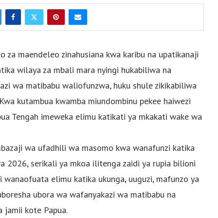
 za maendeleo zinahusiana kwa karibu na upatikanaji
tika wilaya za mbali mara nyingi hukabiliwa na
i wa matibabu waliofunzwa, huku shule zikikabiliwa
. Kwa kutambua kwamba miundombinu pekee haiwezi
pua Tengah imeweka elimu katikati ya mkakati wake wa
mbazaji wa ufadhili wa masomo kwa wanafunzi katika
26, serikali ya mkoa ilitenga zaidi ya rupia bilioni
 wanaofuata elimu katika ukunga, uuguzi, mafunzo ya
kuboresha ubora wa wafanyakazi wa matibabu na
 jamii kote Papua.