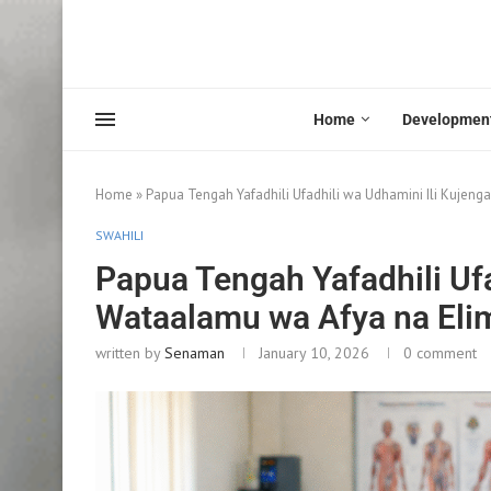
Home
Developmen
Home
»
Papua Tengah Yafadhili Ufadhili wa Udhamini Ili Kuje
SWAHILI
Papua Tengah Yafadhili Ufa
Wataalamu wa Afya na Eli
written by
Senaman
January 10, 2026
0 comment