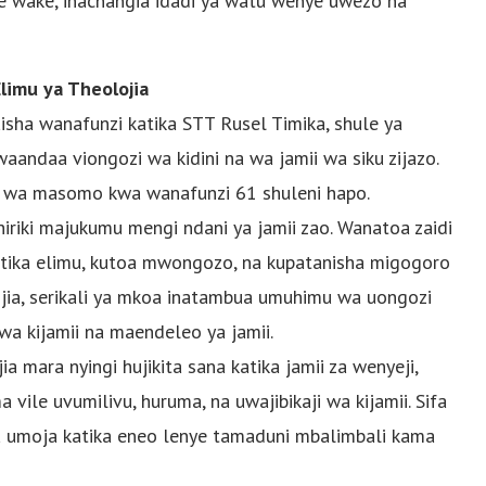
e wake, inachangia idadi ya watu wenye uwezo na
limu ya Theolojia
sha wanafunzi katika STT Rusel Timika, shule ya
andaa viongozi wa kidini na wa jamii wa siku zijazo.
hili wa masomo kwa wanafunzi 61 shuleni hapo.
hiriki majukumu mengi ndani ya jamii zao. Wanatoa zaidi
 katika elimu, kutoa mwongozo, na kupatanisha migogoro
ojia, serikali ya mkoa inatambua umuhimu wa uongozi
a kijamii na maendeleo ya jamii.
 mara nyingi hujikita sana katika jamii za wenyeji,
ile uvumilivu, huruma, na uwajibikaji wa kijamii. Sifa
 umoja katika eneo lenye tamaduni mbalimbali kama