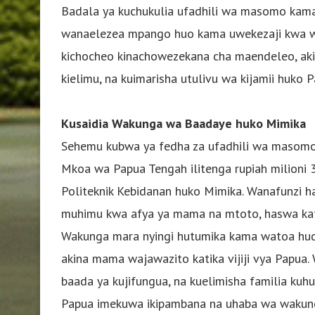
Badala ya kuchukulia ufadhili wa masomo kam
wanaelezea mpango huo kama uwekezaji kwa wa
kichocheo kinachowezekana cha maendeleo, aki
kielimu, na kuimarisha utulivu wa kijamii huko 
Kusaidia Wakunga wa Baadaye huko Mimika
Sehemu kubwa ya fedha za ufadhili wa masomo zi
Mkoa wa Papua Tengah ilitenga rupiah milioni
Politeknik Kebidanan huko Mimika. Wanafunzi 
muhimu kwa afya ya mama na mtoto, haswa katik
Wakunga mara nyingi hutumika kama watoa hud
akina mama wajawazito katika vijiji vya Papua
baada ya kujifungua, na kuelimisha familia kuhu
Papua imekuwa ikipambana na uhaba wa wakun