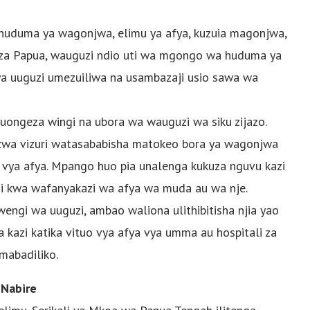
uduma ya wagonjwa, elimu ya afya, kuzuia magonjwa,
i za Papua, wauguzi ndio uti wa mgongo wa huduma ya
 ya uuguzi umezuiliwa na usambazaji usio sawa wa
uongeza wingi na ubora wa wauguzi wa siku zijazo.
zwa vizuri watasababisha matokeo bora ya wagonjwa
 vya afya. Mpango huo pia unalenga kukuza nguvu kazi
zi kwa wafanyakazi wa afya wa muda au wa nje.
engi wa uuguzi, ambao waliona ulithibitisha njia yao
 kazi katika vituo vya afya vya umma au hospitali za
mabadiliko.
 Nabire