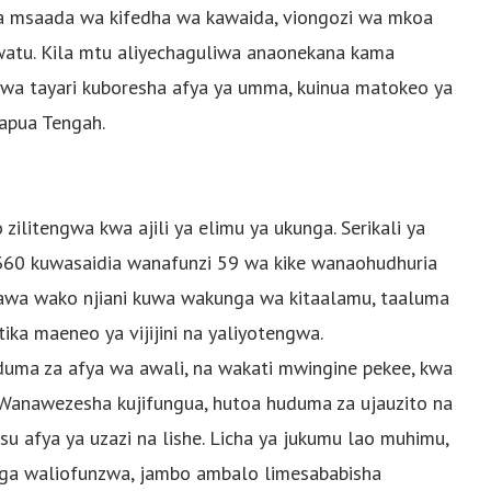
a msaada wa kifedha wa kawaida, viongozi wa mkoa
tu. Kila mtu aliyechaguliwa anaonekana kama
wa tayari kuboresha afya ya umma, kuinua matokeo ya
Papua Tengah.
litengwa kwa ajili ya elimu ya ukunga. Serikali ya
 360 kuwasaidia wanafunzi 59 wa kike wanaohudhuria
hawa wako njiani kuwa wakunga wa kitaalamu, taaluma
a maeneo ya vijijini na yaliyotengwa.
uma za afya wa awali, na wakati mwingine pekee, kwa
. Wanawezesha kujifungua, hutoa huduma za ujauzito na
su afya ya uzazi na lishe. Licha ya jukumu lao muhimu,
ga waliofunzwa, jambo ambalo limesababisha