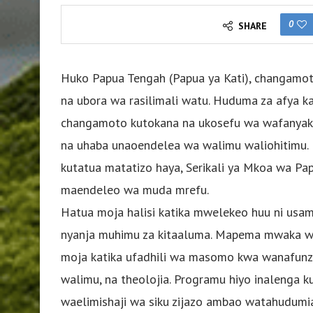
0
SHARE
Huko Papua Tengah (Papua ya Kati), changamoto
na ubora wa rasilimali watu. Huduma za afya ka
changamoto kutokana na ukosefu wa wafanyakaz
na uhaba unaoendelea wa walimu waliohitimu
kutatua matatizo haya, Serikali ya Mkoa wa Pa
maendeleo wa muda mrefu.
Hatua moja halisi katika mwelekeo huu ni usa
nyanja muhimu za kitaaluma. Mapema mwaka wa 20
moja katika ufadhili wa masomo kwa wanafunzi
walimu, na theolojia. Programu hiyo inalenga 
waelimishaji wa siku zijazo ambao watahudumia