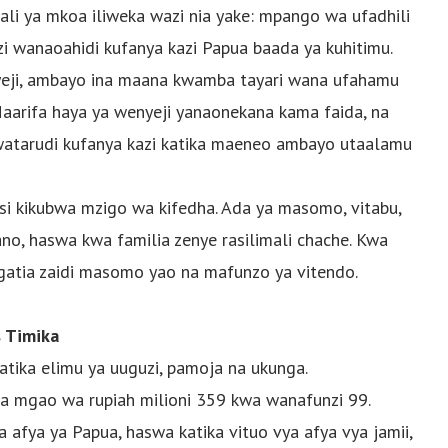
ali ya mkoa iliweka wazi nia yake: mpango wa ufadhili
anaoahidi kufanya kazi Papua baada ya kuhitimu.
yeji, ambayo ina maana kwamba tayari wana ufahamu
Maarifa haya ya wenyeji yanaonekana kama faida, na
tarudi kufanya kazi katika maeneo ambayo utaalamu
si kikubwa mzigo wa kifedha. Ada ya masomo, vitabu,
, haswa kwa familia zenye rasilimali chache. Kwa
gatia zaidi masomo yao na mafunzo ya vitendo.
s Timika
katika elimu ya uuguzi, pamoja na ukunga.
ea mgao wa rupiah milioni 359 kwa wanafunzi 99.
fya ya Papua, haswa katika vituo vya afya vya jamii,