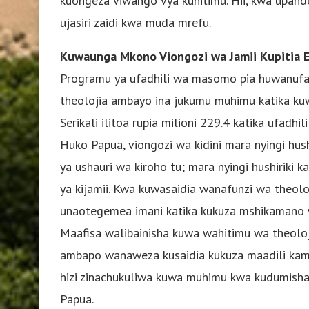
kuongeza viwango vya kuhitimu. Hii, kwa upand
ujasiri zaidi kwa muda mrefu.
Kuwaunga Mkono Viongozi wa Jamii Kupitia E
Programu ya ufadhili wa masomo pia huwanufai
theolojia ambayo ina jukumu muhimu katika kuwa
Serikali ilitoa rupia milioni 229.4 katika ufad
Huko Papua, viongozi wa kidini mara nyingi hus
ya ushauri wa kiroho tu; mara nyingi hushiriki
ya kijamii. Kwa kuwasaidia wanafunzi wa theol
unaotegemea imani katika kukuza mshikamano w
Maafisa walibainisha kuwa wahitimu wa theolojia
ambapo wanaweza kusaidia kukuza maadili kama v
hizi zinachukuliwa kuwa muhimu kwa kudumisha
Papua.