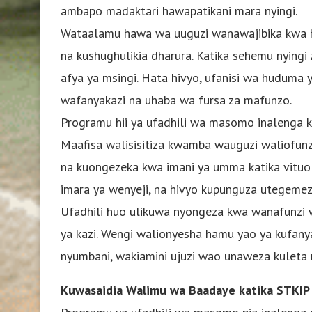
ambapo madaktari hawapatikani mara nyingi.
Wataalamu hawa wa uuguzi wanawajibika kwa h
na kushughulikia dharura. Katika sehemu nying
afya ya msingi. Hata hivyo, ufanisi wa huduma
wafanyakazi na uhaba wa fursa za mafunzo.
Programu hii ya ufadhili wa masomo inalenga k
Maafisa walisisitiza kwamba wauguzi waliofun
na kuongezeka kwa imani ya umma katika vituo
imara ya wenyeji, na hivyo kupunguza utegeme
Ufadhili huo ulikuwa nyongeza kwa wanafunzi w
ya kazi. Wengi walionyesha hamu yao ya kufanya
nyumbani, wakiamini ujuzi wao unaweza kuleta 
Kuwasaidia Walimu wa Baadaye katika STKIP