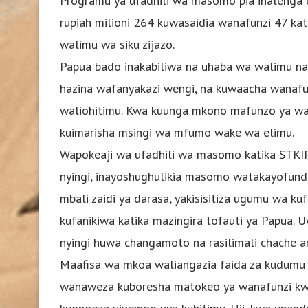
Programu ya ufadhili wa masomo pia inalenga e
rupiah milioni 264 kuwasaidia wanafunzi 47 kat
walimu wa siku zijazo.
Papua bado inakabiliwa na uhaba wa walimu na 
hazina wafanyakazi wengi, na kuwaacha wanafu
waliohitimu. Kwa kuunga mkono mafunzo ya wali
kuimarisha msingi wa mfumo wake wa elimu.
Wapokeaji wa ufadhili wa masomo katika STKIP
nyingi, inayoshughulikia masomo watakayofun
mbali zaidi ya darasa, yakisisitiza ugumu wa kufun
kufanikiwa katika mazingira tofauti ya Papua.
nyingi huwa changamoto na rasilimali chache a
Maafisa wa mkoa waliangazia faida za kudumu 
wanaweza kuboresha matokeo ya wanafunzi kwa