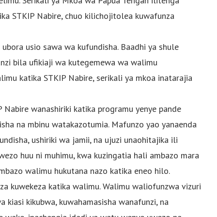
limu. Serikali ya Mkoa wa Papua Tengah ilitenga
ika STKIP Nabire, chuo kilichojitolea kuwafunza
ubora usio sawa wa kufundisha. Baadhi ya shule
nzi bila ufikiaji wa kutegemewa wa walimu
mu katika STKIP Nabire, serikali ya mkoa inatarajia
 Nabire wanashiriki katika programu yenye pande
disha na mbinu watakazotumia. Mafunzo yao yanaenda
disha, ushiriki wa jamii, na ujuzi unaohitajika ili
 Uwezo huu ni muhimu, kwa kuzingatia hali ambazo mara
mbazo walimu hukutana nazo katika eneo hilo.
za kuwekeza katika walimu. Walimu waliofunzwa vizuri
 kiasi kikubwa, kuwahamasisha wanafunzi, na