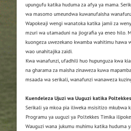
upungufu katika huduma za afya ya mama. Serik
wa masomo umeundwa kuwanufaisha wanafunzi w
Wapokeaji wengi wanatoka katika jamii za wen
mzuri wa utamaduni na jiografia ya eneo hilo. 
kuongeza uwezekano kwamba wahitimu hawa wa
wao unahitajika zaidi.
Kwa wanafunzi, ufadhili huo hupunguza kwa kia
na gharama za maisha zinaweza kuwa mapambano
msaada wa serikali, wanafunzi wanaweza kuzin
Kuendeleza Ujuzi wa Uuguzi katika Poltekke
Serikali ya mkoa pia iliweka msisitizo mkubwa 
Programu ya uuguzi ya Poltekkes Timika ilipok
Wauguzi wana jukumu muhimu katika huduma ya a