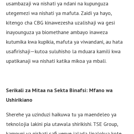
usambazaji wa nishati ya ndani na kupunguza
utegemezi wa nishati ya mafuta. Zaidi ya hayo,
kitengo cha CBG kinawezesha uzalishaji wa gesi
inayounguza ya biomethane ambayo inaweza
kutumika kwa kupikia, mafuta ya viwandani, au hata
usafirishaji—kutoa suluhisho la mduara kamili kwa
upatikanaji wa nishati katika mikoa ya mbali.
Serikali za Mitaa na Sekta Binafsi: Mfano wa
Ushirikiano
Sherehe ya uzinduzi haikuwa tu ya maendeleo ya
teknolojia lakini pia utawala shirikishi. TSE Group,
kampuni ya nishati safi yenye jalada linalokua kote