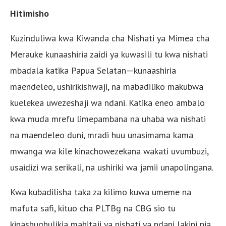
Hitimisho
Kuzinduliwa kwa Kiwanda cha Nishati ya Mimea cha
Merauke kunaashiria zaidi ya kuwasili tu kwa nishati
mbadala katika Papua Selatan—kunaashiria
maendeleo, ushirikishwaji, na mabadiliko makubwa
kuelekea uwezeshaji wa ndani. Katika eneo ambalo
kwa muda mrefu limepambana na uhaba wa nishati
na maendeleo duni, mradi huu unasimama kama
mwanga wa kile kinachowezekana wakati uvumbuzi,
usaidizi wa serikali, na ushiriki wa jamii unapolingana.
Kwa kubadilisha taka za kilimo kuwa umeme na
mafuta safi, kituo cha PLTBg na CBG sio tu
kinashughulikia mahitaji ya nishati ya ndani lakini pia