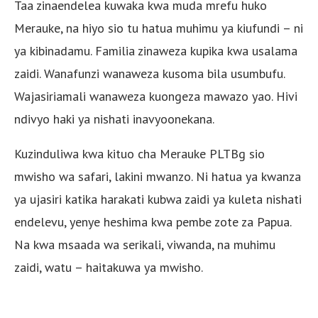
Taa zinaendelea kuwaka kwa muda mrefu huko
Merauke, na hiyo sio tu hatua muhimu ya kiufundi – ni
ya kibinadamu. Familia zinaweza kupika kwa usalama
zaidi. Wanafunzi wanaweza kusoma bila usumbufu.
Wajasiriamali wanaweza kuongeza mawazo yao. Hivi
ndivyo haki ya nishati inavyoonekana.
Kuzinduliwa kwa kituo cha Merauke PLTBg sio
mwisho wa safari, lakini mwanzo. Ni hatua ya kwanza
ya ujasiri katika harakati kubwa zaidi ya kuleta nishati
endelevu, yenye heshima kwa pembe zote za Papua.
Na kwa msaada wa serikali, viwanda, na muhimu
zaidi, watu – haitakuwa ya mwisho.