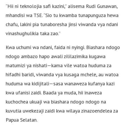
“Hii ni teknolojia safi kazini,” alisema Rudi Gunawan,
mhandisi wa TSE. “Sio tu kwamba tunapunguza hewa
chafu, lakini pia tunaboresha jinsi viwanda vya ndani
vinashughulikia taka zao.”
Kwa uchumi wa ndani, faida ni nyingi. Biashara ndogo
ndogo ambazo hapo awali zililazimika kugawa
matumizi ya nishati—kama vile watoa huduma za
hifadhi baridi, viwanda vya kusaga mchele, au watoa
huduma wa kidijitali—sasa wanaweza kufanya kazi
kwa ufanisi zaidi. Baada ya muda, hii inaweza
kuchochea ukuaji wa biashara ndogo ndogo na
kuvutia uwekezaji zaidi kwa wilaya zinazoendelea za
Papua Selatan.