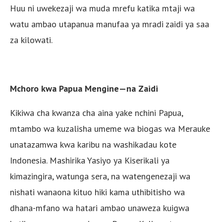
Huu ni uwekezaji wa muda mrefu katika mtaji wa
watu ambao utapanua manufaa ya mradi zaidi ya saa
za kilowati.
Mchoro kwa Papua Mengine—na Zaidi
Kikiwa cha kwanza cha aina yake nchini Papua,
mtambo wa kuzalisha umeme wa biogas wa Merauke
unatazamwa kwa karibu na washikadau kote
Indonesia. Mashirika Yasiyo ya Kiserikali ya
kimazingira, watunga sera, na watengenezaji wa
nishati wanaona kituo hiki kama uthibitisho wa
dhana-mfano wa hatari ambao unaweza kuigwa