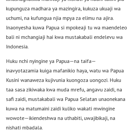
kupunguza madhara ya mazingira, kukuza ukuaji wa
uchumi, na kufungua njia mpya za elimu na ajira.
Inaonyesha kuwa Papua si mpokeaji tu wa maendeleo
bali ni mchangiaji hai kwa mustakabali endelevu wa
Indonesia.
Huku nchi nyingine ya Papua—na taifa—
inavyotazamia kuiga mafanikio haya, watu wa Papua
Kusini wanaweza kujivunia kuongoza uongozi. Huku
taa sasa zikiwaka kwa muda mrefu, angavu zaidi, na
safi zaidi, mustakabali wa Papua Selatan unaonekana
kuwa na matumaini zaidi kuliko wakati mwingine
wowote—ikiendeshwa na uthabiti, uwajibikaji, na
nishati mbadala.