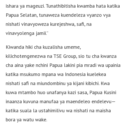
ishara ya mageuzi. Tunathibitisha kwamba hata katika
Papua Selatan, tunaweza kuendeleza vyanzo vya
nishati vinavyoweza kurejeshwa, safi, na
vinavyolenga jamii.”
Kiwanda hiki cha kuzalisha umeme,
kilichotengenezwa na TSE Group, sio tu cha kwanza
cha aina yake nchini Papua lakini pia mradi wa upainia
katika msukumo mpana wa Indonesia kuelekea
nishati safi na miundombinu ya kijani kibichi. Kwa
kuwa mtambo huo unafanya kazi sasa, Papua Kusini
inaanza kuvuna manufaa ya maendeleo endelevu—
katika suala la ustahimilivu wa nishati na maisha
bora ya watu wake.