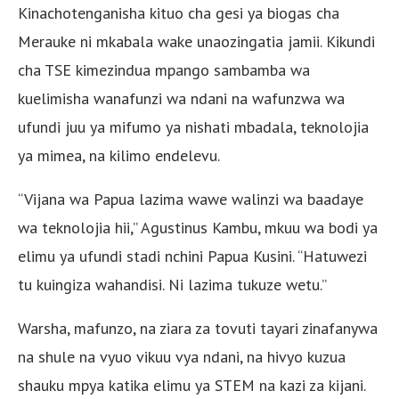
Kinachotenganisha kituo cha gesi ya biogas cha
Merauke ni mkabala wake unaozingatia jamii. Kikundi
cha TSE kimezindua mpango sambamba wa
kuelimisha wanafunzi wa ndani na wafunzwa wa
ufundi juu ya mifumo ya nishati mbadala, teknolojia
ya mimea, na kilimo endelevu.
“Vijana wa Papua lazima wawe walinzi wa baadaye
wa teknolojia hii,” Agustinus Kambu, mkuu wa bodi ya
elimu ya ufundi stadi nchini Papua Kusini. “Hatuwezi
tu kuingiza wahandisi. Ni lazima tukuze wetu.”
Warsha, mafunzo, na ziara za tovuti tayari zinafanywa
na shule na vyuo vikuu vya ndani, na hivyo kuzua
shauku mpya katika elimu ya STEM na kazi za kijani.