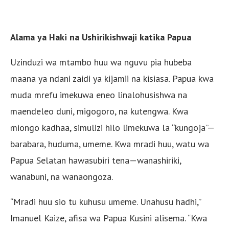
Alama ya Haki na Ushirikishwaji katika Papua
Uzinduzi wa mtambo huu wa nguvu pia hubeba
maana ya ndani zaidi ya kijamii na kisiasa. Papua kwa
muda mrefu imekuwa eneo linalohusishwa na
maendeleo duni, migogoro, na kutengwa. Kwa
miongo kadhaa, simulizi hilo limekuwa la “kungoja”—
barabara, huduma, umeme. Kwa mradi huu, watu wa
Papua Selatan hawasubiri tena—wanashiriki,
wanabuni, na wanaongoza.
“Mradi huu sio tu kuhusu umeme. Unahusu hadhi,”
Imanuel Kaize, afisa wa Papua Kusini alisema. “Kwa