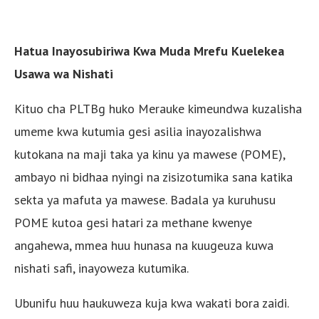
Hatua Inayosubiriwa Kwa Muda Mrefu Kuelekea
Usawa wa Nishati
Kituo cha PLTBg huko Merauke kimeundwa kuzalisha
umeme kwa kutumia gesi asilia inayozalishwa
kutokana na maji taka ya kinu ya mawese (POME),
ambayo ni bidhaa nyingi na zisizotumika sana katika
sekta ya mafuta ya mawese. Badala ya kuruhusu
POME kutoa gesi hatari za methane kwenye
angahewa, mmea huu hunasa na kuugeuza kuwa
nishati safi, inayoweza kutumika.
Ubunifu huu haukuweza kuja kwa wakati bora zaidi.