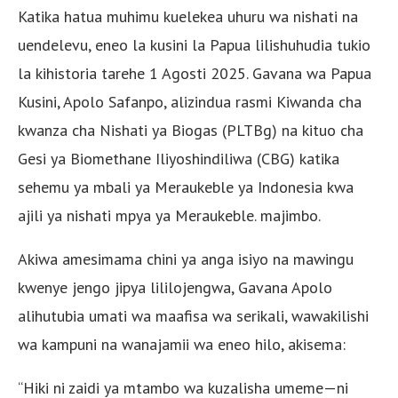
Katika hatua muhimu kuelekea uhuru wa nishati na
uendelevu, eneo la kusini la Papua lilishuhudia tukio
la kihistoria tarehe 1 Agosti 2025. Gavana wa Papua
Kusini, Apolo Safanpo, alizindua rasmi Kiwanda cha
kwanza cha Nishati ya Biogas (PLTBg) na kituo cha
Gesi ya Biomethane Iliyoshindiliwa (CBG) katika
sehemu ya mbali ya Meraukeble ya Indonesia kwa
ajili ya nishati mpya ya Meraukeble. majimbo.
Akiwa amesimama chini ya anga isiyo na mawingu
kwenye jengo jipya lililojengwa, Gavana Apolo
alihutubia umati wa maafisa wa serikali, wawakilishi
wa kampuni na wanajamii wa eneo hilo, akisema:
“Hiki ni zaidi ya mtambo wa kuzalisha umeme—ni