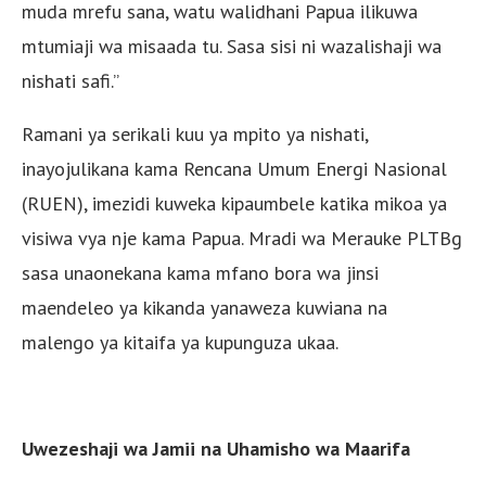
muda mrefu sana, watu walidhani Papua ilikuwa
mtumiaji wa misaada tu. Sasa sisi ni wazalishaji wa
nishati safi.”
Ramani ya serikali kuu ya mpito ya nishati,
inayojulikana kama Rencana Umum Energi Nasional
(RUEN), imezidi kuweka kipaumbele katika mikoa ya
visiwa vya nje kama Papua. Mradi wa Merauke PLTBg
sasa unaonekana kama mfano bora wa jinsi
maendeleo ya kikanda yanaweza kuwiana na
malengo ya kitaifa ya kupunguza ukaa.
Uwezeshaji wa Jamii na Uhamisho wa Maarifa