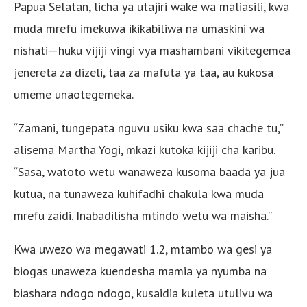
Papua Selatan, licha ya utajiri wake wa maliasili, kwa
muda mrefu imekuwa ikikabiliwa na umaskini wa
nishati—huku vijiji vingi vya mashambani vikitegemea
jenereta za dizeli, taa za mafuta ya taa, au kukosa
umeme unaotegemeka.
“Zamani, tungepata nguvu usiku kwa saa chache tu,”
alisema Martha Yogi, mkazi kutoka kijiji cha karibu.
“Sasa, watoto wetu wanaweza kusoma baada ya jua
kutua, na tunaweza kuhifadhi chakula kwa muda
mrefu zaidi. Inabadilisha mtindo wetu wa maisha.”
Kwa uwezo wa megawati 1.2, mtambo wa gesi ya
biogas unaweza kuendesha mamia ya nyumba na
biashara ndogo ndogo, kusaidia kuleta utulivu wa