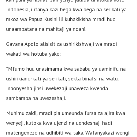
Indonesia, ilifanya kazi bega kwa bega na serikali ya
mkoa wa Papua Kusini ili kuhakikisha mradi huo
unaambatana na mahitaji ya ndani.
Gavana Apolo alisisitiza ushirikishwaji wa mradi
wakati wa hotuba yake:
“Mfumo huu unasimama kwa sababu ya uaminifu na
ushirikiano-kati ya serikali, sekta binafsi na watu.
Inaonyesha jinsi uwekezaji unaweza kwenda
sambamba na uwezeshaji.”
Muhimu zaidi, mradi pia umeunda fursa za ajira kwa
wenyeji, kutoka kwa ujenzi na uendeshaji hadi
matengenezo na udhibiti wa taka. Wafanyakazi wengi