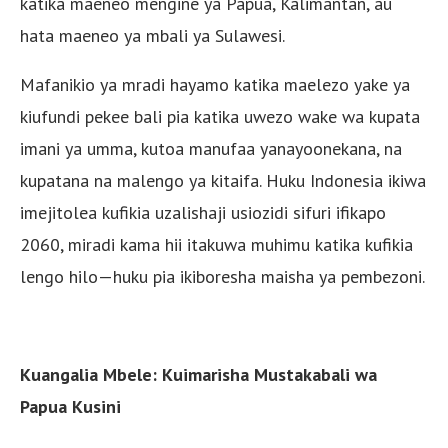
katika maeneo mengine ya Papua, Kalimantan, au
hata maeneo ya mbali ya Sulawesi.
Mafanikio ya mradi hayamo katika maelezo yake ya
kiufundi pekee bali pia katika uwezo wake wa kupata
imani ya umma, kutoa manufaa yanayoonekana, na
kupatana na malengo ya kitaifa. Huku Indonesia ikiwa
imejitolea kufikia uzalishaji usiozidi sifuri ifikapo
2060, miradi kama hii itakuwa muhimu katika kufikia
lengo hilo—huku pia ikiboresha maisha ya pembezoni.
Kuangalia Mbele: Kuimarisha Mustakabali wa
Papua Kusini