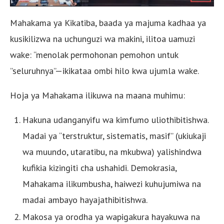
Mahakama ya Kikatiba, baada ya majuma kadhaa ya
kusikilizwa na uchunguzi wa makini, ilitoa uamuzi
wake: “menolak permohonan pemohon untuk
”seluruhnya”—ikikataa ombi hilo kwa ujumla wake.
Hoja ya Mahakama ilikuwa na maana muhimu:
Hakuna udanganyifu wa kimfumo uliothibitishwa.
Madai ya “terstruktur, sistematis, masif” (ukiukaji
wa muundo, utaratibu, na mkubwa) yalishindwa
kufikia kizingiti cha ushahidi. Demokrasia,
Mahakama ilikumbusha, haiwezi kuhujumiwa na
madai ambayo hayajathibitishwa.
Makosa ya orodha ya wapigakura hayakuwa na