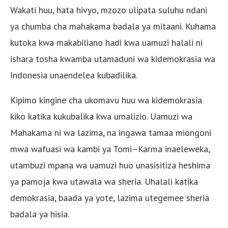
Wakati huu, hata hivyo, mzozo ulipata suluhu ndani
ya chumba cha mahakama badala ya mitaani. Kuhama
kutoka kwa makabiliano hadi kwa uamuzi halali ni
ishara tosha kwamba utamaduni wa kidemokrasia wa
Indonesia unaendelea kubadilika.
Kipimo kingine cha ukomavu huu wa kidemokrasia
kiko katika kukubalika kwa umalizio. Uamuzi wa
Mahakama ni wa lazima, na ingawa tamaa miongoni
mwa wafuasi wa kambi ya Tomi–Karma inaeleweka,
utambuzi mpana wa uamuzi huo unasisitiza heshima
ya pamoja kwa utawala wa sheria. Uhalali katika
demokrasia, baada ya yote, lazima utegemee sheria
badala ya hisia.