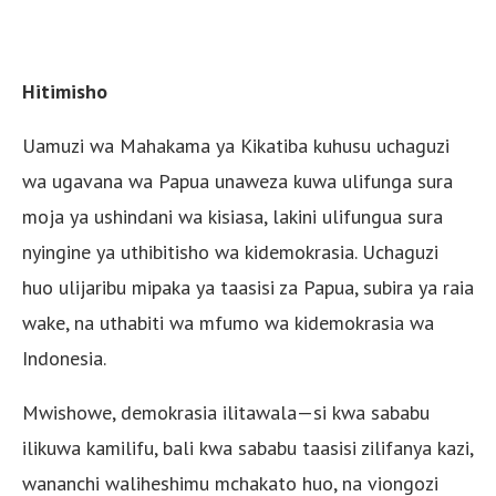
Hitimisho
Uamuzi wa Mahakama ya Kikatiba kuhusu uchaguzi
wa ugavana wa Papua unaweza kuwa ulifunga sura
moja ya ushindani wa kisiasa, lakini ulifungua sura
nyingine ya uthibitisho wa kidemokrasia. Uchaguzi
huo ulijaribu mipaka ya taasisi za Papua, subira ya raia
wake, na uthabiti wa mfumo wa kidemokrasia wa
Indonesia.
Mwishowe, demokrasia ilitawala—si kwa sababu
ilikuwa kamilifu, bali kwa sababu taasisi zilifanya kazi,
wananchi waliheshimu mchakato huo, na viongozi