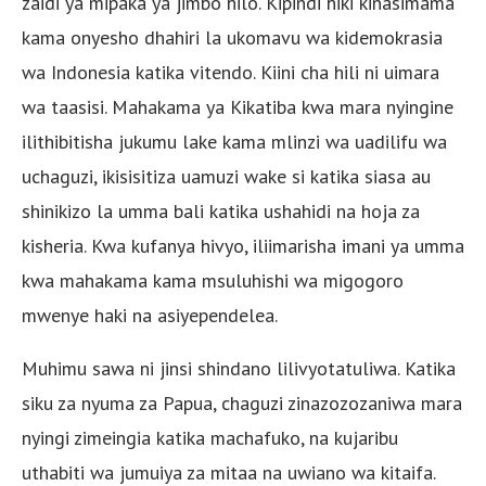
zaidi ya mipaka ya jimbo hilo. Kipindi hiki kinasimama
kama onyesho dhahiri la ukomavu wa kidemokrasia
wa Indonesia katika vitendo. Kiini cha hili ni uimara
wa taasisi. Mahakama ya Kikatiba kwa mara nyingine
ilithibitisha jukumu lake kama mlinzi wa uadilifu wa
uchaguzi, ikisisitiza uamuzi wake si katika siasa au
shinikizo la umma bali katika ushahidi na hoja za
kisheria. Kwa kufanya hivyo, iliimarisha imani ya umma
kwa mahakama kama msuluhishi wa migogoro
mwenye haki na asiyependelea.
Muhimu sawa ni jinsi shindano lilivyotatuliwa. Katika
siku za nyuma za Papua, chaguzi zinazozozaniwa mara
nyingi zimeingia katika machafuko, na kujaribu
uthabiti wa jumuiya za mitaa na uwiano wa kitaifa.