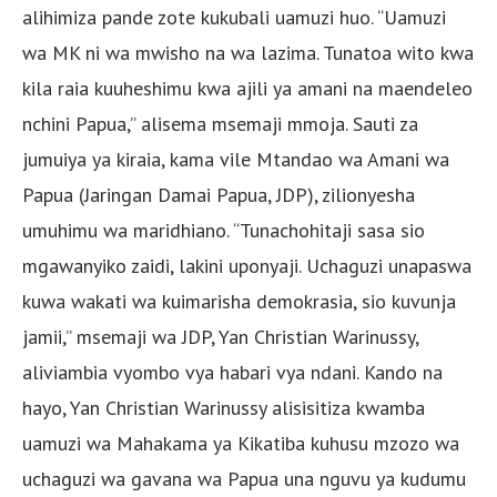
alihimiza pande zote kukubali uamuzi huo. “Uamuzi
wa MK ni wa mwisho na wa lazima. Tunatoa wito kwa
kila raia kuuheshimu kwa ajili ya amani na maendeleo
nchini Papua,” alisema msemaji mmoja. Sauti za
jumuiya ya kiraia, kama vile Mtandao wa Amani wa
Papua (Jaringan Damai Papua, JDP), zilionyesha
umuhimu wa maridhiano. “Tunachohitaji sasa sio
mgawanyiko zaidi, lakini uponyaji. Uchaguzi unapaswa
kuwa wakati wa kuimarisha demokrasia, sio kuvunja
jamii,” msemaji wa JDP, Yan Christian Warinussy,
aliviambia vyombo vya habari vya ndani. Kando na
hayo, Yan Christian Warinussy alisisitiza kwamba
uamuzi wa Mahakama ya Kikatiba kuhusu mzozo wa
uchaguzi wa gavana wa Papua una nguvu ya kudumu