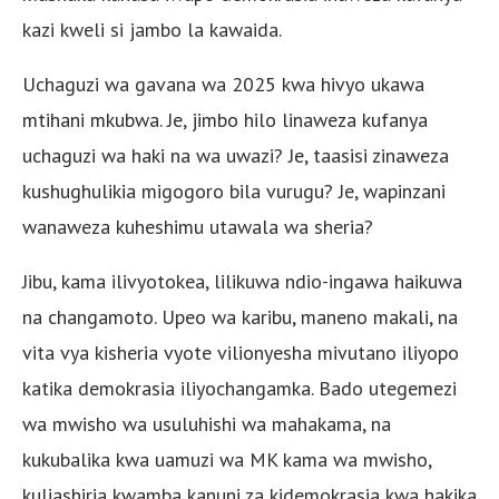
kazi kweli si jambo la kawaida.
Uchaguzi wa gavana wa 2025 kwa hivyo ukawa
mtihani mkubwa. Je, jimbo hilo linaweza kufanya
uchaguzi wa haki na wa uwazi? Je, taasisi zinaweza
kushughulikia migogoro bila vurugu? Je, wapinzani
wanaweza kuheshimu utawala wa sheria?
Jibu, kama ilivyotokea, lilikuwa ndio-ingawa haikuwa
na changamoto. Upeo wa karibu, maneno makali, na
vita vya kisheria vyote vilionyesha mivutano iliyopo
katika demokrasia iliyochangamka. Bado utegemezi
wa mwisho wa usuluhishi wa mahakama, na
kukubalika kwa uamuzi wa MK kama wa mwisho,
kuliashiria kwamba kanuni za kidemokrasia kwa hakika