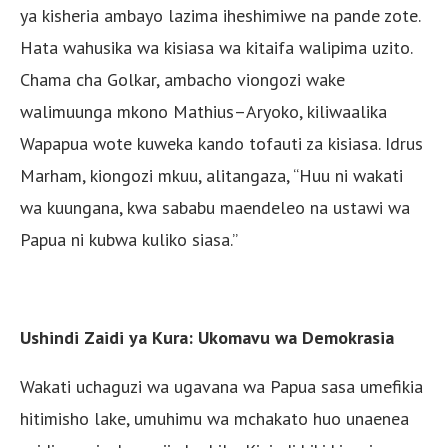
ya kisheria ambayo lazima iheshimiwe na pande zote.
Hata wahusika wa kisiasa wa kitaifa walipima uzito.
Chama cha Golkar, ambacho viongozi wake
walimuunga mkono Mathius–Aryoko, kiliwaalika
Wapapua wote kuweka kando tofauti za kisiasa. Idrus
Marham, kiongozi mkuu, alitangaza, “Huu ni wakati
wa kuungana, kwa sababu maendeleo na ustawi wa
Papua ni kubwa kuliko siasa.”
Ushindi Zaidi ya Kura: Ukomavu wa Demokrasia
Wakati uchaguzi wa ugavana wa Papua sasa umefikia
hitimisho lake, umuhimu wa mchakato huo unaenea