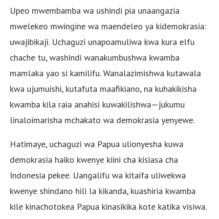
Upeo mwembamba wa ushindi pia unaangazia
mwelekeo mwingine wa maendeleo ya kidemokrasia:
uwajibikaji. Uchaguzi unapoamuliwa kwa kura elfu
chache tu, washindi wanakumbushwa kwamba
mamlaka yao si kamilifu. Wanalazimishwa kutawala
kwa ujumuishi, kutafuta maafikiano, na kuhakikisha
kwamba kila raia anahisi kuwakilishwa—jukumu
linaloimarisha mchakato wa demokrasia yenyewe.
Hatimaye, uchaguzi wa Papua ulionyesha kuwa
demokrasia haiko kwenye kiini cha kisiasa cha
Indonesia pekee. Uangalifu wa kitaifa uliwekwa
kwenye shindano hili la kikanda, kuashiria kwamba
kile kinachotokea Papua kinasikika kote katika visiwa.