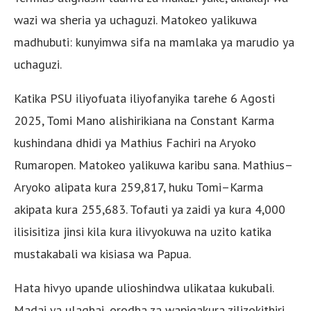
wazi wa sheria ya uchaguzi. Matokeo yalikuwa
madhubuti: kunyimwa sifa na mamlaka ya marudio ya
uchaguzi.
Katika PSU iliyofuata iliyofanyika tarehe 6 Agosti
2025, Tomi Mano alishirikiana na Constant Karma
kushindana dhidi ya Mathius Fachiri na Aryoko
Rumaropen. Matokeo yalikuwa karibu sana. Mathius–
Aryoko alipata kura 259,817, huku Tomi–Karma
akipata kura 255,683. Tofauti ya zaidi ya kura 4,000
ilisisitiza jinsi kila kura ilivyokuwa na uzito katika
mustakabali wa kisiasa wa Papua.
Hata hivyo upande ulioshindwa ulikataa kukubali.
Madai ya ulaghai, orodha za wapigakura zilizokithiri,