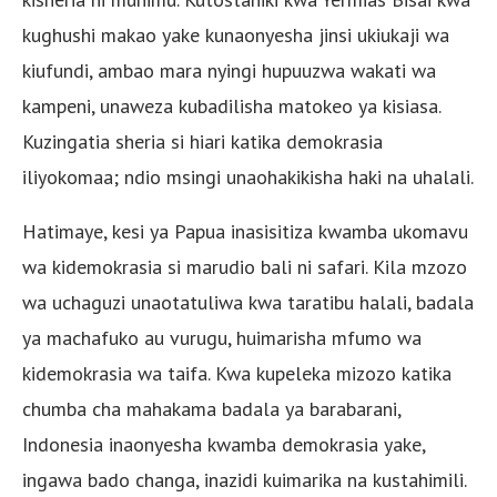
kughushi makao yake kunaonyesha jinsi ukiukaji wa
kiufundi, ambao mara nyingi hupuuzwa wakati wa
kampeni, unaweza kubadilisha matokeo ya kisiasa.
Kuzingatia sheria si hiari katika demokrasia
iliyokomaa; ndio msingi unaohakikisha haki na uhalali.
Hatimaye, kesi ya Papua inasisitiza kwamba ukomavu
wa kidemokrasia si marudio bali ni safari. Kila mzozo
wa uchaguzi unaotatuliwa kwa taratibu halali, badala
ya machafuko au vurugu, huimarisha mfumo wa
kidemokrasia wa taifa. Kwa kupeleka mizozo katika
chumba cha mahakama badala ya barabarani,
Indonesia inaonyesha kwamba demokrasia yake,
ingawa bado changa, inazidi kuimarika na kustahimili.