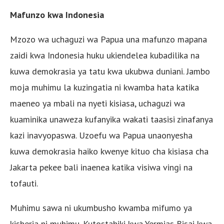
Mafunzo kwa Indonesia
Mzozo wa uchaguzi wa Papua una mafunzo mapana
zaidi kwa Indonesia huku ukiendelea kubadilika na
kuwa demokrasia ya tatu kwa ukubwa duniani. Jambo
moja muhimu la kuzingatia ni kwamba hata katika
maeneo ya mbali na nyeti kisiasa, uchaguzi wa
kuaminika unaweza kufanyika wakati taasisi zinafanya
kazi inavyopaswa. Uzoefu wa Papua unaonyesha
kuwa demokrasia haiko kwenye kituo cha kisiasa cha
Jakarta pekee bali inaenea katika visiwa vingi na
tofauti.
Muhimu sawa ni ukumbusho kwamba mifumo ya
kisheria ni muhimu. Kutostahiki kwa Yermias Bisai kwa