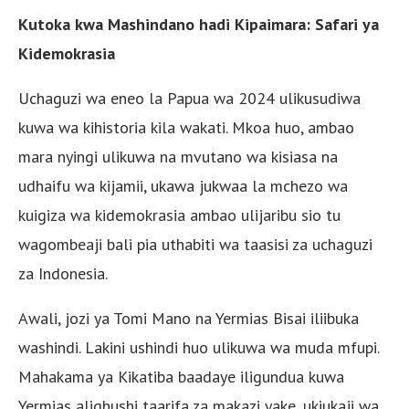
Kutoka kwa Mashindano hadi Kipaimara: Safari ya
Kidemokrasia
Uchaguzi wa eneo la Papua wa 2024 ulikusudiwa
kuwa wa kihistoria kila wakati. Mkoa huo, ambao
mara nyingi ulikuwa na mvutano wa kisiasa na
udhaifu wa kijamii, ukawa jukwaa la mchezo wa
kuigiza wa kidemokrasia ambao ulijaribu sio tu
wagombeaji bali pia uthabiti wa taasisi za uchaguzi
za Indonesia.
Awali, jozi ya Tomi Mano na Yermias Bisai iliibuka
washindi. Lakini ushindi huo ulikuwa wa muda mfupi.
Mahakama ya Kikatiba baadaye iligundua kuwa
Yermias alighushi taarifa za makazi yake, ukiukaji wa