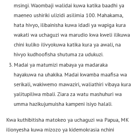
msingi. Waombaji walidai kuwa katika baadhi ya
maeneo ushiriki ulizidi asilimia 100. Mahakama,
hata hivyo, ilibainisha kuwa idadi ya wapiga kura
wakati wa uchaguzi wa marudio kwa kweli ilikuwa
chini kuliko ilivyokuwa katika kura ya awali, na
hivyo kudhoofisha shutuma za udukuzi.
Madai ya matumizi mabaya ya madaraka
hayakuwa na uhakika. Madai kwamba maafisa wa
serikali, wakiwemo mawaziri, waliathiri vibaya kura
yalitupiliwa mbali. Ziara za watu mashuhuri wa
umma hazikujumuisha kampeni isiyo halali.
Kwa kuthibitisha matokeo ya uchaguzi wa Papua, MK
ilionyesha kuwa mizozo ya kidemokrasia nchini