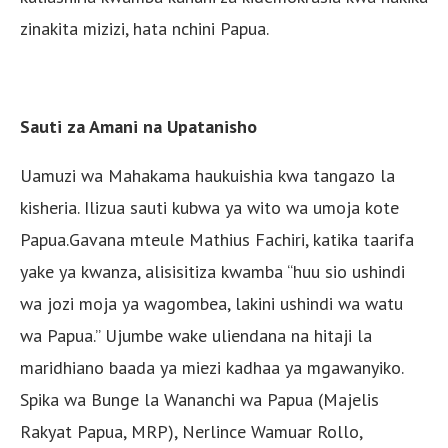
zinakita mizizi, hata nchini Papua.
Sauti za Amani na Upatanisho
Uamuzi wa Mahakama haukuishia kwa tangazo la
kisheria. Ilizua sauti kubwa ya wito wa umoja kote
Papua.Gavana mteule Mathius Fachiri, katika taarifa
yake ya kwanza, alisisitiza kwamba “huu sio ushindi
wa jozi moja ya wagombea, lakini ushindi wa watu
wa Papua.” Ujumbe wake uliendana na hitaji la
maridhiano baada ya miezi kadhaa ya mgawanyiko.
Spika wa Bunge la Wananchi wa Papua (Majelis
Rakyat Papua, MRP), Nerlince Wamuar Rollo,