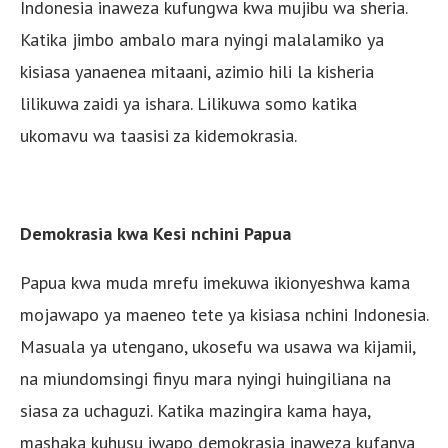
Indonesia inaweza kufungwa kwa mujibu wa sheria.
Katika jimbo ambalo mara nyingi malalamiko ya
kisiasa yanaenea mitaani, azimio hili la kisheria
lilikuwa zaidi ya ishara. Lilikuwa somo katika
ukomavu wa taasisi za kidemokrasia.
Demokrasia kwa Kesi nchini Papua
Papua kwa muda mrefu imekuwa ikionyeshwa kama
mojawapo ya maeneo tete ya kisiasa nchini Indonesia.
Masuala ya utengano, ukosefu wa usawa wa kijamii,
na miundomsingi finyu mara nyingi huingiliana na
siasa za uchaguzi. Katika mazingira kama haya,
mashaka kuhusu iwapo demokrasia inaweza kufanya