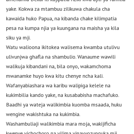
yake. Kokwa za mtambuu zilikuwa chakula cha
kawaida huko Papua, na kibanda chake kilimpatia
pesa na kumpa njia ya kuungana na maisha ya kila
siku ya mji.
Watu walioona ikitokea walisema kwamba utulivu
ulivunjwa ghafla na shambulio. Wanaume wawili
walikuja kibandani na, bila onyo, wakamchoma
mwanamke huyo kwa kitu chenye ncha kali.
Wafanyabiashara wa karibu walipiga kelele na
kukimbilia kando yake, na kusababisha machafuko.
Baadhi ya wateja walikimbia kuomba msaada, huku
wengine wakishtuka na kukimbia.
Washambuliaji walikimbia mara moja, wakijificha
kwenye vichochoro na vilima vinavyozunguka mji.