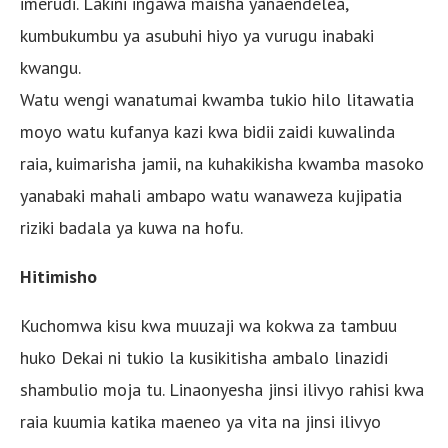
imerudi. Lakini ingawa maisha yanaendelea,
kumbukumbu ya asubuhi hiyo ya vurugu inabaki
kwangu.
Watu wengi wanatumai kwamba tukio hilo litawatia
moyo watu kufanya kazi kwa bidii zaidi kuwalinda
raia, kuimarisha jamii, na kuhakikisha kwamba masoko
yanabaki mahali ambapo watu wanaweza kujipatia
riziki badala ya kuwa na hofu.
Hitimisho
Kuchomwa kisu kwa muuzaji wa kokwa za tambuu
huko Dekai ni tukio la kusikitisha ambalo linazidi
shambulio moja tu. Linaonyesha jinsi ilivyo rahisi kwa
raia kuumia katika maeneo ya vita na jinsi ilivyo