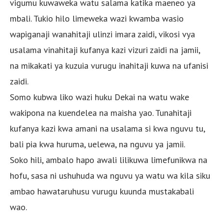
vigumu kuwaweka watu salama katika maeneo ya
mbali. Tukio hilo limeweka wazi kwamba wasio
wapiganaji wanahitaji ulinzi imara zaidi, vikosi vya
usalama vinahitaji kufanya kazi vizuri zaidi na jamii,
na mikakati ya kuzuia vurugu inahitaji kuwa na ufanisi
zaidi.
Somo kubwa liko wazi huku Dekai na watu wake
wakipona na kuendelea na maisha yao. Tunahitaji
kufanya kazi kwa amani na usalama si kwa nguvu tu,
bali pia kwa huruma, uelewa, na nguvu ya jamii.
Soko hili, ambalo hapo awali lilikuwa limefunikwa na
hofu, sasa ni ushuhuda wa nguvu ya watu wa kila siku
ambao hawataruhusu vurugu kuunda mustakabali
wao.