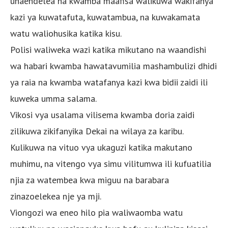
unaendelea na kwamba maafisa walikuwa wakifanya
kazi ya kuwatafuta, kuwatambua, na kuwakamata
watu waliohusika katika kisu.
Polisi waliweka wazi katika mikutano na waandishi
wa habari kwamba hawatavumilia mashambulizi dhidi
ya raia na kwamba watafanya kazi kwa bidii zaidi ili
kuweka umma salama.
Vikosi vya usalama vilisema kwamba doria zaidi
zilikuwa zikifanyika Dekai na wilaya za karibu.
Kulikuwa na vituo vya ukaguzi katika makutano
muhimu, na vitengo vya simu vilitumwa ili kufuatilia
njia za watembea kwa miguu na barabara
zinazoelekea nje ya mji.
Viongozi wa eneo hilo pia waliwaomba watu