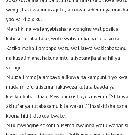
wengi, hakuwa muuzaji tu; alikuwa sehemu ya maisha
yao ya kila siku.
Marafiki na wafanyabiashara wengine waliposikia
kuhusu jeraha lake, wote walishtuka na kukasirika.
Katika mahali ambapo watu walikuwa wakitabasamu
na kusalimiana, hakuna mtu aliyetarajia aina hii ya
vurugu.
Muuzaji mmoja ambaye alikuwa na kampuni hiyo kwa
muda mrefu alisema hakuweza kulala baada ya
kusikia habari hizo. Mwanamke huyo alisema, “Alikuwa
akitufanya tutabasamu kila wakati.” “Inasikitisha sana
kuona hili likitokea kwake.”
Mtu mwingine sokoni alisema kwamba watu wanahisi
kuwa salama kidogo sasa. “Tulikuwa tunakuja hapa