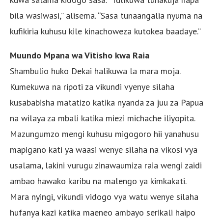
bila wasiwasi,” alisema. “Sasa tunaangalia nyuma na
kufikiria kuhusu kile kinachoweza kutokea baadaye.”
Muundo Mpana wa Vitisho kwa Raia
Shambulio huko Dekai halikuwa la mara moja.
Kumekuwa na ripoti za vikundi vyenye silaha
kusababisha matatizo katika nyanda za juu za Papua
na wilaya za mbali katika miezi michache iliyopita.
Mazungumzo mengi kuhusu migogoro hii yanahusu
mapigano kati ya waasi wenye silaha na vikosi vya
usalama, lakini vurugu zinawaumiza raia wengi zaidi
ambao hawako karibu na malengo ya kimkakati.
Mara nyingi, vikundi vidogo vya watu wenye silaha
hufanya kazi katika maeneo ambayo serikali haipo