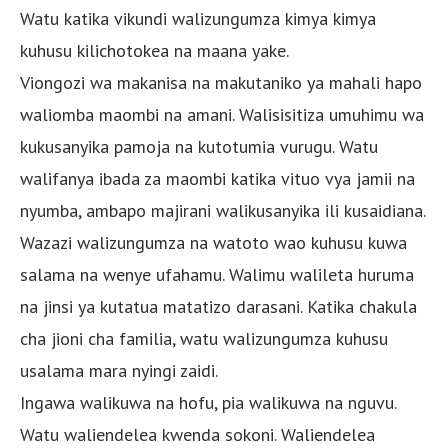
Watu katika vikundi walizungumza kimya kimya
kuhusu kilichotokea na maana yake.
Viongozi wa makanisa na makutaniko ya mahali hapo
waliomba maombi na amani. Walisisitiza umuhimu wa
kukusanyika pamoja na kutotumia vurugu. Watu
walifanya ibada za maombi katika vituo vya jamii na
nyumba, ambapo majirani walikusanyika ili kusaidiana.
Wazazi walizungumza na watoto wao kuhusu kuwa
salama na wenye ufahamu. Walimu walileta huruma
na jinsi ya kutatua matatizo darasani. Katika chakula
cha jioni cha familia, watu walizungumza kuhusu
usalama mara nyingi zaidi.
Ingawa walikuwa na hofu, pia walikuwa na nguvu.
Watu waliendelea kwenda sokoni. Waliendelea