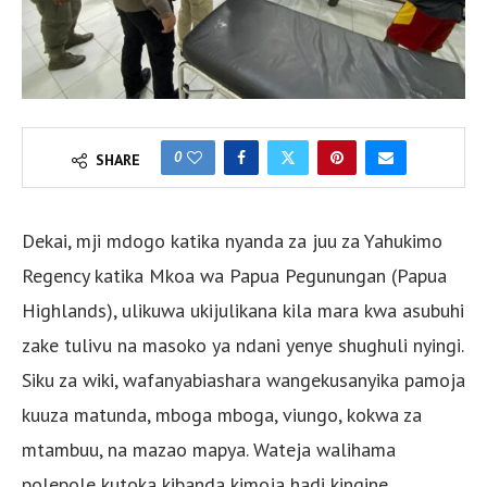
0
SHARE
Dekai, mji mdogo katika nyanda za juu za Yahukimo
Regency katika Mkoa wa Papua Pegunungan (Papua
Highlands), ulikuwa ukijulikana kila mara kwa asubuhi
zake tulivu na masoko ya ndani yenye shughuli nyingi.
Siku za wiki, wafanyabiashara wangekusanyika pamoja
kuuza matunda, mboga mboga, viungo, kokwa za
mtambuu, na mazao mapya. Wateja walihama
polepole kutoka kibanda kimoja hadi kingine,