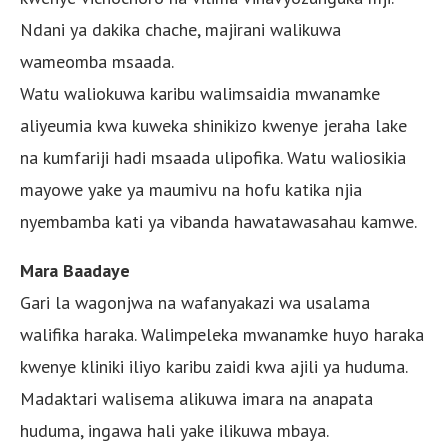
Ndani ya dakika chache, majirani walikuwa
wameomba msaada.
Watu waliokuwa karibu walimsaidia mwanamke
aliyeumia kwa kuweka shinikizo kwenye jeraha lake
na kumfariji hadi msaada ulipofika. Watu waliosikia
mayowe yake ya maumivu na hofu katika njia
nyembamba kati ya vibanda hawatawasahau kamwe.
Mara Baadaye
Gari la wagonjwa na wafanyakazi wa usalama
walifika haraka. Walimpeleka mwanamke huyo haraka
kwenye kliniki iliyo karibu zaidi kwa ajili ya huduma.
Madaktari walisema alikuwa imara na anapata
huduma, ingawa hali yake ilikuwa mbaya.