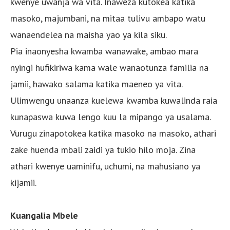
kwenye uwanja wa vita. Inaweza kutokea katika
masoko, majumbani, na mitaa tulivu ambapo watu
wanaendelea na maisha yao ya kila siku.
Pia inaonyesha kwamba wanawake, ambao mara
nyingi hufikiriwa kama wale wanaotunza familia na
jamii, hawako salama katika maeneo ya vita.
Ulimwengu unaanza kuelewa kwamba kuwalinda raia
kunapaswa kuwa lengo kuu la mipango ya usalama.
Vurugu zinapotokea katika masoko na masoko, athari
zake huenda mbali zaidi ya tukio hilo moja. Zina
athari kwenye uaminifu, uchumi, na mahusiano ya
kijamii.
Kuangalia Mbele