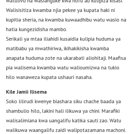
watulivu na wasianguke kwa hofu au kulipiza kisasi.
Walisisitiza kwamba njia pekee ya kupata haki ni
kupitia sheria, na kwamba kuwaadhibu watu wasio na
hatia kungezidisha mambo.
Serikali ya mtaa iliahidi kusaidia kulipia huduma ya
matibabu ya mwathiriwa, ikihakikisha kwamba
anapata huduma zote na ukarabati aliohitaji. Maafisa
pia walisema kwamba watu walioumizwa na tukio
hilo wanaweza kupata ushauri nasaha.
Kile Jamii Ilisema
Soko lilirudi kwenye biashara siku chache baada ya
shambulio hilo, lakini hali ilikuwa ya chini. Marafiki
walisalimiana kwa uangalifu katika sauti zao. Watu
walikuwa waangalifu zaidi walipotazamana machoni.