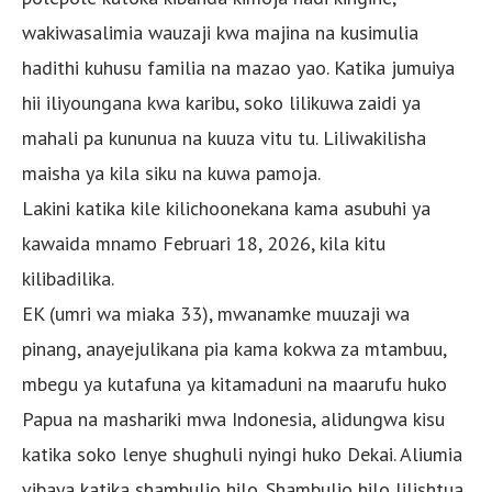
wakiwasalimia wauzaji kwa majina na kusimulia
hadithi kuhusu familia na mazao yao. Katika jumuiya
hii iliyoungana kwa karibu, soko lilikuwa zaidi ya
mahali pa kununua na kuuza vitu tu. Liliwakilisha
maisha ya kila siku na kuwa pamoja.
Lakini katika kile kilichoonekana kama asubuhi ya
kawaida mnamo Februari 18, 2026, kila kitu
kilibadilika.
EK (umri wa miaka 33), mwanamke muuzaji wa
pinang, anayejulikana pia kama kokwa za mtambuu,
mbegu ya kutafuna ya kitamaduni na maarufu huko
Papua na mashariki mwa Indonesia, alidungwa kisu
katika soko lenye shughuli nyingi huko Dekai. Aliumia
vibaya katika shambulio hilo. Shambulio hilo lilishtua