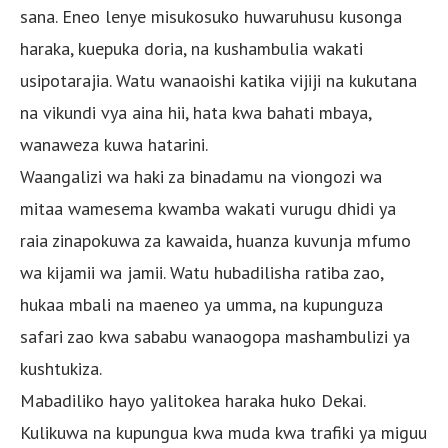
sana. Eneo lenye misukosuko huwaruhusu kusonga
haraka, kuepuka doria, na kushambulia wakati
usipotarajia. Watu wanaoishi katika vijiji na kukutana
na vikundi vya aina hii, hata kwa bahati mbaya,
wanaweza kuwa hatarini.
Waangalizi wa haki za binadamu na viongozi wa
mitaa wamesema kwamba wakati vurugu dhidi ya
raia zinapokuwa za kawaida, huanza kuvunja mfumo
wa kijamii wa jamii. Watu hubadilisha ratiba zao,
hukaa mbali na maeneo ya umma, na kupunguza
safari zao kwa sababu wanaogopa mashambulizi ya
kushtukiza.
Mabadiliko hayo yalitokea haraka huko Dekai.
Kulikuwa na kupungua kwa muda kwa trafiki ya miguu