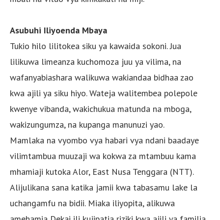
Asubuhi Iliyoenda Mbaya
Tukio hilo lilitokea siku ya kawaida sokoni. Jua
lilikuwa limeanza kuchomoza juu ya vilima, na
wafanyabiashara walikuwa wakiandaa bidhaa zao
kwa ajili ya siku hiyo. Wateja walitembea polepole
kwenye vibanda, wakichukua matunda na mboga,
wakizungumza, na kupanga manunuzi yao.
Mamlaka na vyombo vya habari vya ndani baadaye
vilimtambua muuzaji wa kokwa za mtambuu kama
mhamiaji kutoka Alor, East Nusa Tenggara (NTT).
Alijulikana sana katika jamii kwa tabasamu lake la
uchangamfu na bidii. Miaka iliyopita, alikuwa
amehamia Dekai ili kujipatia riziki kwa ajili ya familia