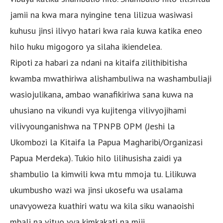
jamii na kwa mara nyingine tena lilizua wasiwasi
kuhusu jinsi ilivyo hatari kwa raia kuwa katika eneo
hilo huku migogoro ya silaha ikiendelea.
Ripoti za habari za ndani na kitaifa zilithibitisha
kwamba mwathiriwa alishambuliwa na washambuliaji
wasiojulikana, ambao wanafikiriwa sana kuwa na
uhusiano na vikundi vya kujitenga vilivyojihami
vilivyounganishwa na TPNPB OPM (Jeshi la
Ukombozi la Kitaifa la Papua Magharibi/Organizasi
Papua Merdeka). Tukio hilo lilihusisha zaidi ya
shambulio la kimwili kwa mtu mmoja tu. Lilikuwa
ukumbusho wazi wa jinsi ukosefu wa usalama
unavyoweza kuathiri watu wa kila siku wanaoishi
mbali na vituo vya kimkakati na miji.