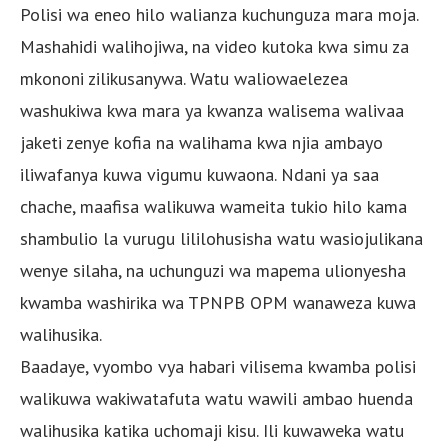
Polisi wa eneo hilo walianza kuchunguza mara moja.
Mashahidi walihojiwa, na video kutoka kwa simu za
mkononi zilikusanywa. Watu waliowaelezea
washukiwa kwa mara ya kwanza walisema walivaa
jaketi zenye kofia na walihama kwa njia ambayo
iliwafanya kuwa vigumu kuwaona. Ndani ya saa
chache, maafisa walikuwa wameita tukio hilo kama
shambulio la vurugu lililohusisha watu wasiojulikana
wenye silaha, na uchunguzi wa mapema ulionyesha
kwamba washirika wa TPNPB OPM wanaweza kuwa
walihusika.
Baadaye, vyombo vya habari vilisema kwamba polisi
walikuwa wakiwatafuta watu wawili ambao huenda
walihusika katika uchomaji kisu. Ili kuwaweka watu