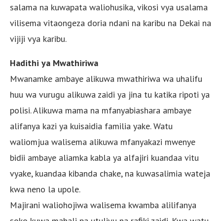
salama na kuwapata waliohusika, vikosi vya usalama
vilisema vitaongeza doria ndani na karibu na Dekai na
vijiji vya karibu.
Hadithi ya Mwathiriwa
Mwanamke ambaye alikuwa mwathiriwa wa uhalifu
huu wa vurugu alikuwa zaidi ya jina tu katika ripoti ya
polisi. Alikuwa mama na mfanyabiashara ambaye
alifanya kazi ya kuisaidia familia yake. Watu
waliomjua walisema alikuwa mfanyakazi mwenye
bidii ambaye aliamka kabla ya alfajiri kuandaa vitu
vyake, kuandaa kibanda chake, na kuwasalimia wateja
kwa neno la upole.
Majirani waliohojiwa walisema kwamba alilifanya
soko kuwa mahali pa utulivu na rafiki zaidi. Kwa watu