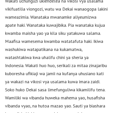
Wakati uchunguzi ukiendelea na vikosi vya usalama
vikifuatilia viongozi, watu wa Dekai wanaogopa lakini
wameazimia. Wanataka mwanamke aliyeumizwa
apate haki. Wanataka kuwajibika. Pia wanataka kujua
kwamba maisha yao ya kila siku yatakuwa salama.
Maafisa wamesema kwamba watatafuta haki. Ikiwa
washukiwa watapatikana na kukamatwa,
watashtakiwa kwa uhalifu chini ya sheria ya
Indonesia. Wakati huo huo, serikali za mitaa zinajaribu
kuboresha ufikiaji wa jamii na kufanya uhusiano kati
ya wakazi na vikosi vya usalama kuwa imara zaidi.
Soko huko Dekai sasa limefunguliwa kikamilifu tena.
Wamiliki wa vibanda huweka mahema yao, husafisha
vibanda vyao, na hutoa mazao yao. Sauti ya biashara