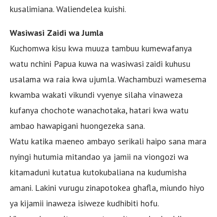
kusalimiana. Waliendelea kuishi.
Wasiwasi Zaidi wa Jumla
Kuchomwa kisu kwa muuza tambuu kumewafanya
watu nchini Papua kuwa na wasiwasi zaidi kuhusu
usalama wa raia kwa ujumla. Wachambuzi wamesema
kwamba wakati vikundi vyenye silaha vinaweza
kufanya chochote wanachotaka, hatari kwa watu
ambao hawapigani huongezeka sana.
Watu katika maeneo ambayo serikali haipo sana mara
nyingi hutumia mitandao ya jamii na viongozi wa
kitamaduni kutatua kutokubaliana na kudumisha
amani. Lakini vurugu zinapotokea ghafla, miundo hiyo
ya kijamii inaweza isiweze kudhibiti hofu.