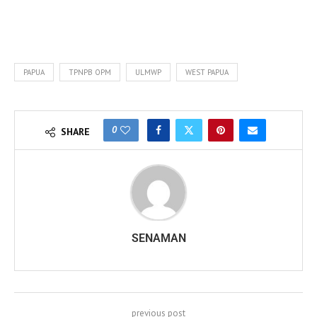
PAPUA
TPNPB OPM
ULMWP
WEST PAPUA
0
SHARE
SENAMAN
previous post