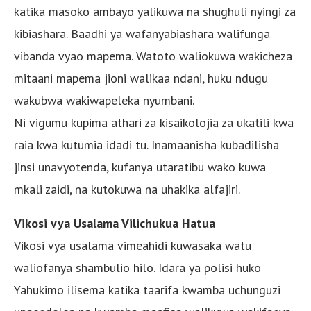
katika masoko ambayo yalikuwa na shughuli nyingi za
kibiashara. Baadhi ya wafanyabiashara walifunga
vibanda vyao mapema. Watoto waliokuwa wakicheza
mitaani mapema jioni walikaa ndani, huku ndugu
wakubwa wakiwapeleka nyumbani.
Ni vigumu kupima athari za kisaikolojia za ukatili kwa
raia kwa kutumia idadi tu. Inamaanisha kubadilisha
jinsi unavyotenda, kufanya utaratibu wako kuwa
mkali zaidi, na kutokuwa na uhakika alfajiri.
Vikosi vya Usalama Vilichukua Hatua
Vikosi vya usalama vimeahidi kuwasaka watu
waliofanya shambulio hilo. Idara ya polisi huko
Yahukimo ilisema katika taarifa kwamba uchunguzi