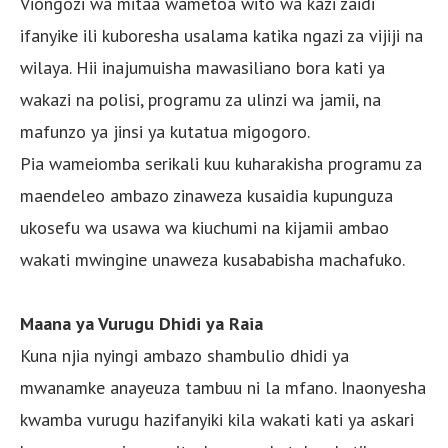
Viongozi wa mitaa wametoa wito wa kazi zaidi
ifanyike ili kuboresha usalama katika ngazi za vijiji na
wilaya. Hii inajumuisha mawasiliano bora kati ya
wakazi na polisi, programu za ulinzi wa jamii, na
mafunzo ya jinsi ya kutatua migogoro.
Pia wameiomba serikali kuu kuharakisha programu za
maendeleo ambazo zinaweza kusaidia kupunguza
ukosefu wa usawa wa kiuchumi na kijamii ambao
wakati mwingine unaweza kusababisha machafuko.
Maana ya Vurugu Dhidi ya Raia
Kuna njia nyingi ambazo shambulio dhidi ya
mwanamke anayeuza tambuu ni la mfano. Inaonyesha
kwamba vurugu hazifanyiki kila wakati kati ya askari