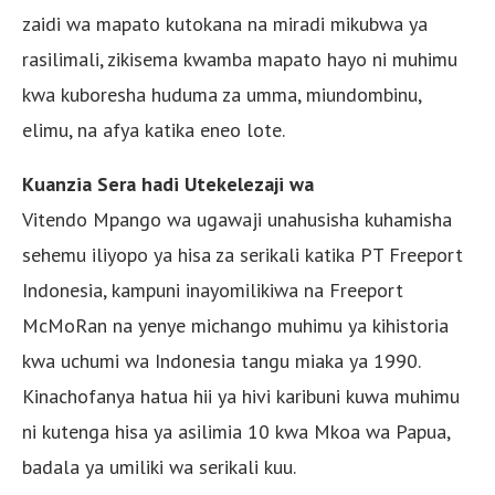
zaidi wa mapato kutokana na miradi mikubwa ya
rasilimali, zikisema kwamba mapato hayo ni muhimu
kwa kuboresha huduma za umma, miundombinu,
elimu, na afya katika eneo lote.
Kuanzia Sera hadi Utekelezaji wa
Vitendo Mpango wa ugawaji unahusisha kuhamisha
sehemu iliyopo ya hisa za serikali katika PT Freeport
Indonesia, kampuni inayomilikiwa na Freeport
McMoRan na yenye michango muhimu ya kihistoria
kwa uchumi wa Indonesia tangu miaka ya 1990.
Kinachofanya hatua hii ya hivi karibuni kuwa muhimu
ni kutenga hisa ya asilimia 10 kwa Mkoa wa Papua,
badala ya umiliki wa serikali kuu.