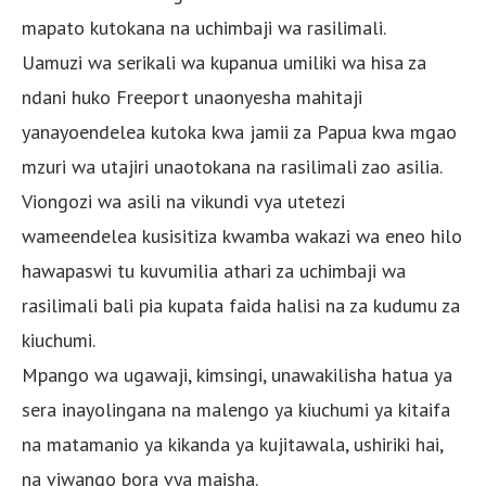
mapato kutokana na uchimbaji wa rasilimali.
Uamuzi wa serikali wa kupanua umiliki wa hisa za
ndani huko Freeport unaonyesha mahitaji
yanayoendelea kutoka kwa jamii za Papua kwa mgao
mzuri wa utajiri unaotokana na rasilimali zao asilia.
Viongozi wa asili na vikundi vya utetezi
wameendelea kusisitiza kwamba wakazi wa eneo hilo
hawapaswi tu kuvumilia athari za uchimbaji wa
rasilimali bali pia kupata faida halisi na za kudumu za
kiuchumi.
Mpango wa ugawaji, kimsingi, unawakilisha hatua ya
sera inayolingana na malengo ya kiuchumi ya kitaifa
na matamanio ya kikanda ya kujitawala, ushiriki hai,
na viwango bora vya maisha.