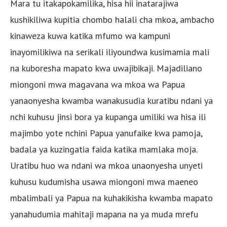
Mara tu itakapokamilika, hisa hii inatarajiwa
kushikiliwa kupitia chombo halali cha mkoa, ambacho
kinaweza kuwa katika mfumo wa kampuni
inayomilikiwa na serikali iliyoundwa kusimamia mali
na kuboresha mapato kwa uwajibikaji. Majadiliano
miongoni mwa magavana wa mkoa wa Papua
yanaonyesha kwamba wanakusudia kuratibu ndani ya
nchi kuhusu jinsi bora ya kupanga umiliki wa hisa ili
majimbo yote nchini Papua yanufaike kwa pamoja,
badala ya kuzingatia faida katika mamlaka moja.
Uratibu huo wa ndani wa mkoa unaonyesha unyeti
kuhusu kudumisha usawa miongoni mwa maeneo
mbalimbali ya Papua na kuhakikisha kwamba mapato
yanahudumia mahitaji mapana na ya muda mrefu