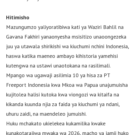
Hitimisho
Mazungumzo yaliyoratibiwa kati ya Waziri Bahlil na
Gavana Fakhiri yanaonyesha msisitizo unaoongezeka
juu ya utawala shirikishi wa kiuchumi nchini Indonesia,
haswa katika maeneo ambayo kihistoria yamehisi
kutengwa na ustawi unaotokana na rasilimali.
Mpango wa ugawaji asilimia 10 ya hisa za PT
Freeport Indonesia kwa Mkoa wa Papua unajumuisha
kujitolea halisi kutoka kwa viongozi wa kitaifa na
kikanda kuunda njia za faida ya kiuchumi ya ndani,
uhuru zaidi, na maendeleo jumuishi.
Huku mchakato ukielekea kukamilika kwake
kunakotarajiwa mwaka wa 2026, macho ya jamii huko