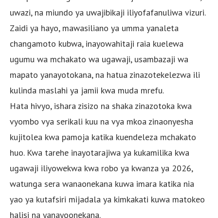
uwazi, na miundo ya uwajibikaji iliyofafanuliwa vizuri.
Zaidi ya hayo, mawasiliano ya umma yanaleta
changamoto kubwa, inayowahitaji raia kuelewa
ugumu wa mchakato wa ugawaji, usambazaji wa
mapato yanayotokana, na hatua zinazotekelezwa ili
kulinda maslahi ya jamii kwa muda mrefu.
Hata hivyo, ishara zisizo na shaka zinazotoka kwa
vyombo vya serikali kuu na vya mkoa zinaonyesha
kujitolea kwa pamoja katika kuendeleza mchakato
huo. Kwa tarehe inayotarajiwa ya kukamilika kwa
ugawaji iliyowekwa kwa robo ya kwanza ya 2026,
watunga sera wanaonekana kuwa imara katika nia
yao ya kutafsiri mijadala ya kimkakati kuwa matokeo
halisi na yanayoonekana.