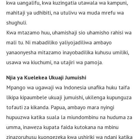
kwa uangalifu, kwa kuzingatia utawala wa kampuni,
mahitaji ya udhibiti, na utulivu wa muda mrefu wa
shughuli.
Kwa mtazamo huu, uhamishaji sio uhamisho rahisi wa
mali tu. Ni mabadiliko yaliyojadiliwa ambayo
yanaonyesha mitazamo inayobadilika kuhusu umiliki,
usawa wa kiuchumi, na utajiri wa pamoja.
Njia ya Kuelekea Ukuaji Jumuishi
Mpango wa ugawaji wa Indonesia unafika huku taifa
likipa kipaumbele ukuaji jumuishi, ukilenga kupunguza
tofauti za kikanda. Papua, ambayo mara nyingi
hupuuzwa katika suala la miundombinu na huduma za
umma, inaweza kupata faida kutokana na mbinu
zinazoruhusu kuongezeka kwa ushiriki wa ndani katika