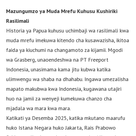
Mazungumzo ya Muda Mrefu Kuhusu Kushiriki
Rasilimali
Historia ya Papua kuhusu uchimbaji wa rasilimali kwa
muda mrefu imekuwa kitendo cha kusawazisha, ikitoa
faida ya kiuchumi na changamoto za kijamii. Mgodi
wa Grasberg, unaoendeshwa na PT Freeport
Indonesia, unasimama kama jitu kubwa katika
ulimwengu wa shaba na dhahabu. Ingawa umezalisha
mapato makubwa kwa Indonesia, kugawana utajiri
huo na jamii za wenyeji kumekuwa chanzo cha
mjadala wa mara kwa mara.
Katikati ya Desemba 2025, katika mkutano maarufu
huko Istana Negara huko Jakarta, Rais Prabowo