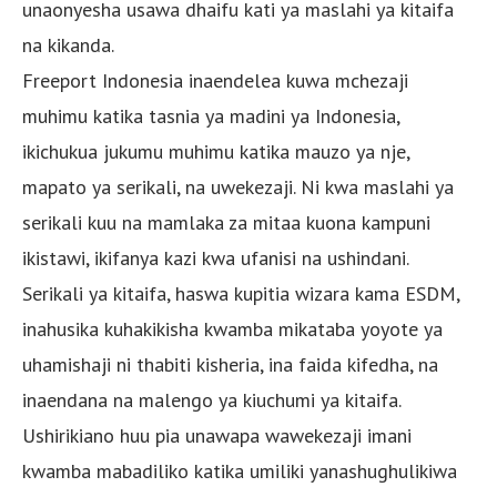
unaonyesha usawa dhaifu kati ya maslahi ya kitaifa
na kikanda.
Freeport Indonesia inaendelea kuwa mchezaji
muhimu katika tasnia ya madini ya Indonesia,
ikichukua jukumu muhimu katika mauzo ya nje,
mapato ya serikali, na uwekezaji. Ni kwa maslahi ya
serikali kuu na mamlaka za mitaa kuona kampuni
ikistawi, ikifanya kazi kwa ufanisi na ushindani.
Serikali ya kitaifa, haswa kupitia wizara kama ESDM,
inahusika kuhakikisha kwamba mikataba yoyote ya
uhamishaji ni thabiti kisheria, ina faida kifedha, na
inaendana na malengo ya kiuchumi ya kitaifa.
Ushirikiano huu pia unawapa wawekezaji imani
kwamba mabadiliko katika umiliki yanashughulikiwa