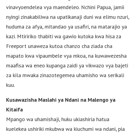
vinavyoendelea vya maendeleo. Nchini Papua, jamii
nyingi zinakabiliwa na upatikanaji duni wa elimu nzuri,
huduma za afya, mitandao ya usafiri, na matarajio ya
kazi. Mtiririko thabiti wa gawio kutoka kwa hisa za
Freeport unaweza kutoa chanzo cha ziada cha
mapato kwa vipaumbele vya mkoa, na kuwawezesha
maafisa wa eneo kupanga zaidi ya vikwazo vya bajeti
za kila mwaka zinazotegemea uhamisho wa serikali
kuu.
Kusawazisha Maslahi ya Ndani na Malengo ya
Kitaifa
Mpango wa uhamishaji, huku ukiashiria hatua
kuelekea ushiriki mkubwa wa kiuchumi wa ndani, pia