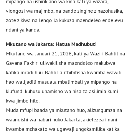
mipango na ushirikiano wa kina kati ya wizara,
viongozi wa majimbo, na pande zingine zinazohusika,
zote zikiwa na lengo la kukuza maendeleo endelevu
ndani ya kanda.
Mkutano wa Jakarta: Hatua Madhubuti
Mkutano wa Januari 21, 2026, kati ya Waziri Bahlil na
Gavana Fakhiri uliwakilisha maendeleo makubwa
katika mradi huu. Bahlil alithibitisha kwamba wawili
hao walijadili masuala mbalimbali ya mipango na
kiufundi kuhusu uhamisho wa hisa za asilimia kumi
kwa jimbo hilo.
Muda mfupi baada ya mkutano huo, alizungumza na
waandishi wa habari huko Jakarta, akielezea imani
kwamba mchakato wa ugawaji ungekamilika katika