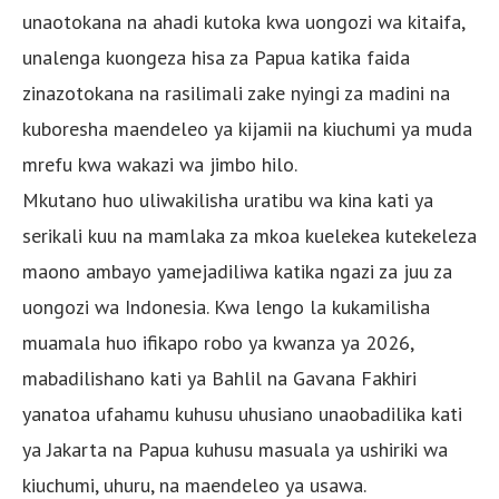
unaotokana na ahadi kutoka kwa uongozi wa kitaifa,
unalenga kuongeza hisa za Papua katika faida
zinazotokana na rasilimali zake nyingi za madini na
kuboresha maendeleo ya kijamii na kiuchumi ya muda
mrefu kwa wakazi wa jimbo hilo.
Mkutano huo uliwakilisha uratibu wa kina kati ya
serikali kuu na mamlaka za mkoa kuelekea kutekeleza
maono ambayo yamejadiliwa katika ngazi za juu za
uongozi wa Indonesia. Kwa lengo la kukamilisha
muamala huo ifikapo robo ya kwanza ya 2026,
mabadilishano kati ya Bahlil na Gavana Fakhiri
yanatoa ufahamu kuhusu uhusiano unaobadilika kati
ya Jakarta na Papua kuhusu masuala ya ushiriki wa
kiuchumi, uhuru, na maendeleo ya usawa.