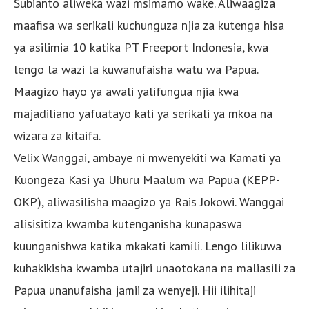
Subianto aliweka wazi msimamo wake. Aliwaagiza
maafisa wa serikali kuchunguza njia za kutenga hisa
ya asilimia 10 katika PT Freeport Indonesia, kwa
lengo la wazi la kuwanufaisha watu wa Papua.
Maagizo hayo ya awali yalifungua njia kwa
majadiliano yafuatayo kati ya serikali ya mkoa na
wizara za kitaifa.
Velix Wanggai, ambaye ni mwenyekiti wa Kamati ya
Kuongeza Kasi ya Uhuru Maalum wa Papua (KEPP-
OKP), aliwasilisha maagizo ya Rais Jokowi. Wanggai
alisisitiza kwamba kutenganisha kunapaswa
kuunganishwa katika mkakati kamili. Lengo lilikuwa
kuhakikisha kwamba utajiri unaotokana na maliasili za
Papua unanufaisha jamii za wenyeji. Hii ilihitaji