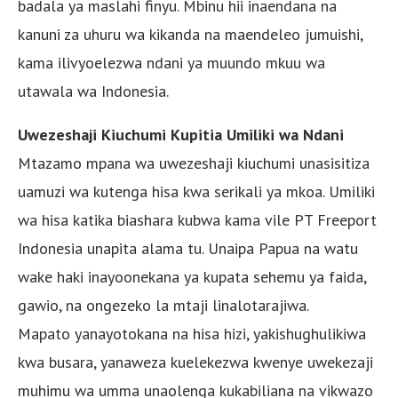
badala ya maslahi finyu. Mbinu hii inaendana na
kanuni za uhuru wa kikanda na maendeleo jumuishi,
kama ilivyoelezwa ndani ya muundo mkuu wa
utawala wa Indonesia.
Uwezeshaji Kiuchumi Kupitia Umiliki wa Ndani
Mtazamo mpana wa uwezeshaji kiuchumi unasisitiza
uamuzi wa kutenga hisa kwa serikali ya mkoa. Umiliki
wa hisa katika biashara kubwa kama vile PT Freeport
Indonesia unapita alama tu. Unaipa Papua na watu
wake haki inayoonekana ya kupata sehemu ya faida,
gawio, na ongezeko la mtaji linalotarajiwa.
Mapato yanayotokana na hisa hizi, yakishughulikiwa
kwa busara, yanaweza kuelekezwa kwenye uwekezaji
muhimu wa umma unaolenga kukabiliana na vikwazo