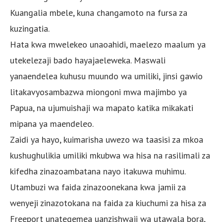
Kuangalia mbele, kuna changamoto na fursa za
kuzingatia.
Hata kwa mwelekeo unaoahidi, maelezo maalum ya
utekelezaji bado hayajaeleweka. Maswali
yanaendelea kuhusu muundo wa umiliki, jinsi gawio
litakavyosambazwa miongoni mwa majimbo ya
Papua, na ujumuishaji wa mapato katika mikakati
mipana ya maendeleo.
Zaidi ya hayo, kuimarisha uwezo wa taasisi za mkoa
kushughulikia umiliki mkubwa wa hisa na rasilimali za
kifedha zinazoambatana nayo itakuwa muhimu.
Utambuzi wa faida zinazoonekana kwa jamii za
wenyeji zinazotokana na faida za kiuchumi za hisa za
Freeport unategemea uanzishwaji wa utawala bora,