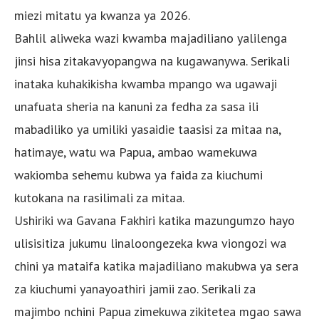
miezi mitatu ya kwanza ya 2026.
Bahlil aliweka wazi kwamba majadiliano yalilenga
jinsi hisa zitakavyopangwa na kugawanywa. Serikali
inataka kuhakikisha kwamba mpango wa ugawaji
unafuata sheria na kanuni za fedha za sasa ili
mabadiliko ya umiliki yasaidie taasisi za mitaa na,
hatimaye, watu wa Papua, ambao wamekuwa
wakiomba sehemu kubwa ya faida za kiuchumi
kutokana na rasilimali za mitaa.
Ushiriki wa Gavana Fakhiri katika mazungumzo hayo
ulisisitiza jukumu linaloongezeka kwa viongozi wa
chini ya mataifa katika majadiliano makubwa ya sera
za kiuchumi yanayoathiri jamii zao. Serikali za
majimbo nchini Papua zimekuwa zikitetea mgao sawa