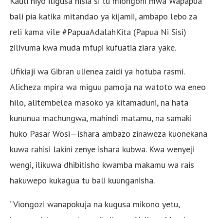
Kauli hiyo iligusa hisia si tu miongoni mwa Wapapua
bali pia katika mitandao ya kijamii, ambapo lebo za
reli kama vile #PapuaAdalahKita (Papua Ni Sisi)
zilivuma kwa muda mfupi kufuatia ziara yake.
Ufikiaji wa Gibran ulienea zaidi ya hotuba rasmi.
Alicheza mpira wa miguu pamoja na watoto wa eneo
hilo, alitembelea masoko ya kitamaduni, na hata
kununua machungwa, mahindi matamu, na samaki
huko Pasar Wosi—ishara ambazo zinaweza kuonekana
kuwa rahisi lakini zenye ishara kubwa. Kwa wenyeji
wengi, ilikuwa dhibitisho kwamba makamu wa rais
hakuwepo kukagua tu bali kuunganisha.
“Viongozi wanapokuja na kugusa mikono yetu,