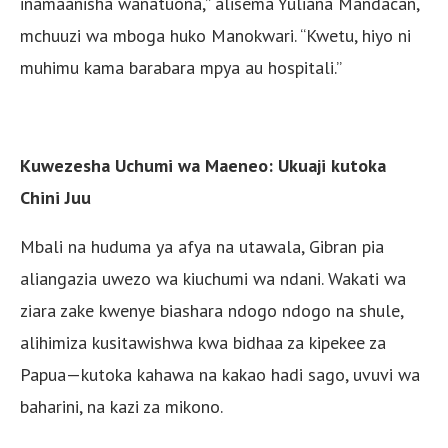
inamaanisha wanatuona,” alisema Yuliana Mandacan,
mchuuzi wa mboga huko Manokwari. “Kwetu, hiyo ni
muhimu kama barabara mpya au hospitali.”
Kuwezesha Uchumi wa Maeneo: Ukuaji kutoka
Chini Juu
Mbali na huduma ya afya na utawala, Gibran pia
aliangazia uwezo wa kiuchumi wa ndani. Wakati wa
ziara zake kwenye biashara ndogo ndogo na shule,
alihimiza kusitawishwa kwa bidhaa za kipekee za
Papua—kutoka kahawa na kakao hadi sago, uvuvi wa
baharini, na kazi za mikono.