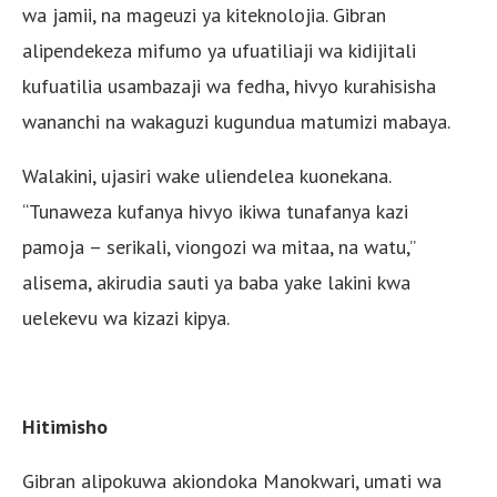
wa jamii, na mageuzi ya kiteknolojia. Gibran
alipendekeza mifumo ya ufuatiliaji wa kidijitali
kufuatilia usambazaji wa fedha, hivyo kurahisisha
wananchi na wakaguzi kugundua matumizi mabaya.
Walakini, ujasiri wake uliendelea kuonekana.
“Tunaweza kufanya hivyo ikiwa tunafanya kazi
pamoja – serikali, viongozi wa mitaa, na watu,”
alisema, akirudia sauti ya baba yake lakini kwa
uelekevu wa kizazi kipya.
Hitimisho
Gibran alipokuwa akiondoka Manokwari, umati wa