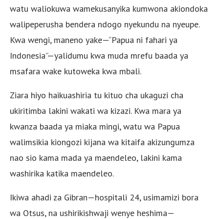
watu waliokuwa wamekusanyika kumwona akiondoka
walipeperusha bendera ndogo nyekundu na nyeupe.
Kwa wengi, maneno yake—“Papua ni fahari ya
Indonesia”—yalidumu kwa muda mrefu baada ya
msafara wake kutoweka kwa mbali.
Ziara hiyo haikuashiria tu kituo cha ukaguzi cha
ukiritimba lakini wakati wa kizazi. Kwa mara ya
kwanza baada ya miaka mingi, watu wa Papua
walimsikia kiongozi kijana wa kitaifa akizungumza
nao sio kama mada ya maendeleo, lakini kama
washirika katika maendeleo.
Ikiwa ahadi za Gibran—hospitali 24, usimamizi bora
wa Otsus, na ushirikishwaji wenye heshima—