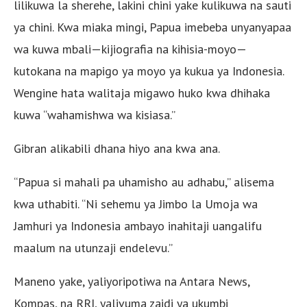
lilikuwa la sherehe, lakini chini yake kulikuwa na sauti
ya chini. Kwa miaka mingi, Papua imebeba unyanyapaa
wa kuwa mbali—kijiografia na kihisia-moyo—
kutokana na mapigo ya moyo ya kukua ya Indonesia.
Wengine hata walitaja migawo huko kwa dhihaka
kuwa “wahamishwa wa kisiasa.”
Gibran alikabili dhana hiyo ana kwa ana.
“Papua si mahali pa uhamisho au adhabu,” alisema
kwa uthabiti. “Ni sehemu ya Jimbo la Umoja wa
Jamhuri ya Indonesia ambayo inahitaji uangalifu
maalum na utunzaji endelevu.”
Maneno yake, yaliyoripotiwa na Antara News,
Kompas, na RRI, yalivuma zaidi ya ukumbi