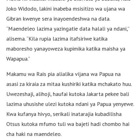
Joko Widodo, lakini inabeba msisitizo wa ujana wa
Gibran kwenye sera inayoendeshwa na data.
“Maendeleo lazima yazingatie data halali ya ndani,”
alisema. “Kila rupia lazima itafsiriwe katika
maboresho yanayoweza kupimika katika maisha ya
Wapapua.”
Makamu wa Rais pia alialika vijana wa Papua na
asasi za kiraia za mitaa kushiriki katika mchakato huu.
Uwezeshaji, alihoji, haufai kutoka Jakarta pekee bali
lazima uhusishe ulezi kutoka ndani ya Papua yenyewe.
Kwa kufanya hivyo, serikali inatarajia kubadilisha
Otsus kutoka mfumo tuli wa bajeti hadi chombo hai
cha haki na maendeleo.