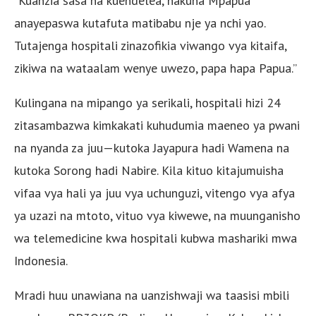
“Kuanzia sasa na kuendelea, hakuna Mpapua
anayepaswa kutafuta matibabu nje ya nchi yao.
Tutajenga hospitali zinazofikia viwango vya kitaifa,
zikiwa na wataalam wenye uwezo, papa hapa Papua.”
Kulingana na mipango ya serikali, hospitali hizi 24
zitasambazwa kimkakati kuhudumia maeneo ya pwani
na nyanda za juu—kutoka Jayapura hadi Wamena na
kutoka Sorong hadi Nabire. Kila kituo kitajumuisha
vifaa vya hali ya juu vya uchunguzi, vitengo vya afya
ya uzazi na mtoto, vituo vya kiwewe, na muunganisho
wa telemedicine kwa hospitali kubwa mashariki mwa
Indonesia.
Mradi huu unawiana na uanzishwaji wa taasisi mbili