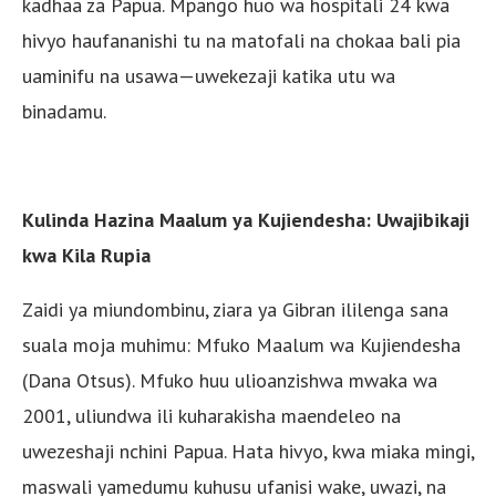
kadhaa za Papua. Mpango huo wa hospitali 24 kwa
hivyo haufananishi tu na matofali na chokaa bali pia
uaminifu na usawa—uwekezaji katika utu wa
binadamu.
Kulinda Hazina Maalum ya Kujiendesha: Uwajibikaji
kwa Kila Rupia
Zaidi ya miundombinu, ziara ya Gibran ililenga sana
suala moja muhimu: Mfuko Maalum wa Kujiendesha
(Dana Otsus). Mfuko huu ulioanzishwa mwaka wa
2001, uliundwa ili kuharakisha maendeleo na
uwezeshaji nchini Papua. Hata hivyo, kwa miaka mingi,
maswali yamedumu kuhusu ufanisi wake, uwazi, na