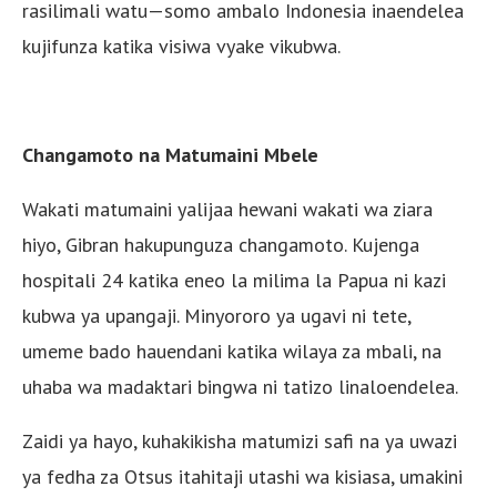
rasilimali watu—somo ambalo Indonesia inaendelea
kujifunza katika visiwa vyake vikubwa.
Changamoto na Matumaini Mbele
Wakati matumaini yalijaa hewani wakati wa ziara
hiyo, Gibran hakupunguza changamoto. Kujenga
hospitali 24 katika eneo la milima la Papua ni kazi
kubwa ya upangaji. Minyororo ya ugavi ni tete,
umeme bado hauendani katika wilaya za mbali, na
uhaba wa madaktari bingwa ni tatizo linaloendelea.
Zaidi ya hayo, kuhakikisha matumizi safi na ya uwazi
ya fedha za Otsus itahitaji utashi wa kisiasa, umakini