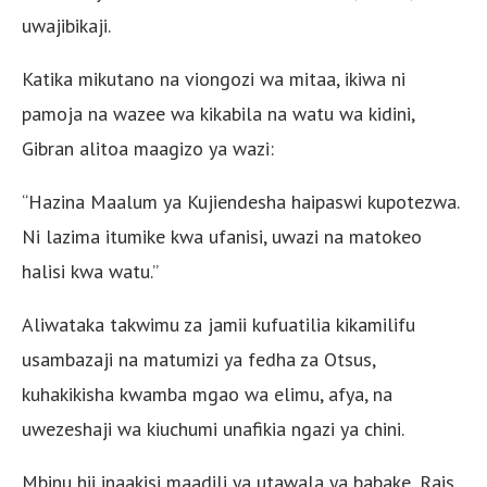
uwajibikaji.
Katika mikutano na viongozi wa mitaa, ikiwa ni
pamoja na wazee wa kikabila na watu wa kidini,
Gibran alitoa maagizo ya wazi:
“Hazina Maalum ya Kujiendesha haipaswi kupotezwa.
Ni lazima itumike kwa ufanisi, uwazi na matokeo
halisi kwa watu.”
Aliwataka takwimu za jamii kufuatilia kikamilifu
usambazaji na matumizi ya fedha za Otsus,
kuhakikisha kwamba mgao wa elimu, afya, na
uwezeshaji wa kiuchumi unafikia ngazi ya chini.
Mbinu hii inaakisi maadili ya utawala ya babake, Rais