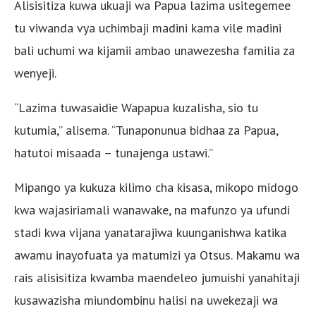
Alisisitiza kuwa ukuaji wa Papua lazima usitegemee
tu viwanda vya uchimbaji madini kama vile madini
bali uchumi wa kijamii ambao unawezesha familia za
wenyeji.
“Lazima tuwasaidie Wapapua kuzalisha, sio tu
kutumia,” alisema. “Tunaponunua bidhaa za Papua,
hatutoi misaada – tunajenga ustawi.”
Mipango ya kukuza kilimo cha kisasa, mikopo midogo
kwa wajasiriamali wanawake, na mafunzo ya ufundi
stadi kwa vijana yanatarajiwa kuunganishwa katika
awamu inayofuata ya matumizi ya Otsus. Makamu wa
rais alisisitiza kwamba maendeleo jumuishi yanahitaji
kusawazisha miundombinu halisi na uwekezaji wa