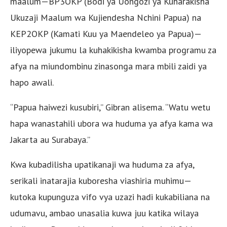
maalum—BP3OKP (Bodi ya Uongozi ya Kuharakisha
Ukuzaji Maalum wa Kujiendesha Nchini Papua) na
KEP2OKP (Kamati Kuu ya Maendeleo ya Papua)—
iliyopewa jukumu la kuhakikisha kwamba programu za
afya na miundombinu zinasonga mara mbili zaidi ya
hapo awali.
“Papua haiwezi kusubiri,” Gibran alisema. “Watu wetu
hapa wanastahili ubora wa huduma ya afya kama wa
Jakarta au Surabaya.”
Kwa kubadilisha upatikanaji wa huduma za afya,
serikali inatarajia kuboresha viashiria muhimu—
kutoka kupunguza vifo vya uzazi hadi kukabiliana na
udumavu, ambao unasalia kuwa juu katika wilaya