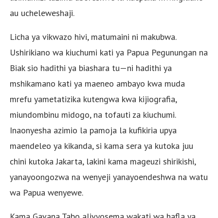
au ucheleweshaji.
Licha ya vikwazo hivi, matumaini ni makubwa.
Ushirikiano wa kiuchumi kati ya Papua Pegunungan na
Biak sio hadithi ya biashara tu—ni hadithi ya
mshikamano kati ya maeneo ambayo kwa muda
mrefu yametatizika kutengwa kwa kijiografia,
miundombinu midogo, na tofauti za kiuchumi.
Inaonyesha azimio la pamoja la kufikiria upya
maendeleo ya kikanda, si kama sera ya kutoka juu
chini kutoka Jakarta, lakini kama mageuzi shirikishi,
yanayoongozwa na wenyeji yanayoendeshwa na watu
wa Papua wenyewe.
Kama Gavana Tabo alivyosema wakati wa hafla ya