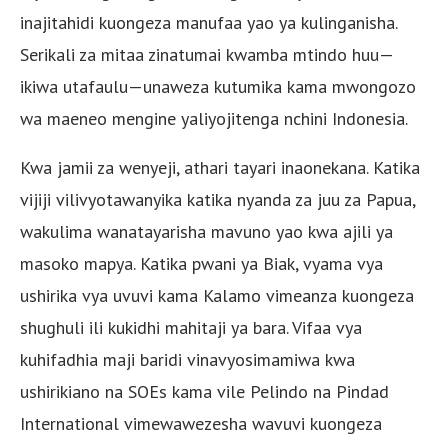
inajitahidi kuongeza manufaa yao ya kulinganisha.
Serikali za mitaa zinatumai kwamba mtindo huu—
ikiwa utafaulu—unaweza kutumika kama mwongozo
wa maeneo mengine yaliyojitenga nchini Indonesia.
Kwa jamii za wenyeji, athari tayari inaonekana. Katika
vijiji vilivyotawanyika katika nyanda za juu za Papua,
wakulima wanatayarisha mavuno yao kwa ajili ya
masoko mapya. Katika pwani ya Biak, vyama vya
ushirika vya uvuvi kama Kalamo vimeanza kuongeza
shughuli ili kukidhi mahitaji ya bara. Vifaa vya
kuhifadhia maji baridi vinavyosimamiwa kwa
ushirikiano na SOEs kama vile Pelindo na Pindad
International vimewawezesha wavuvi kuongeza