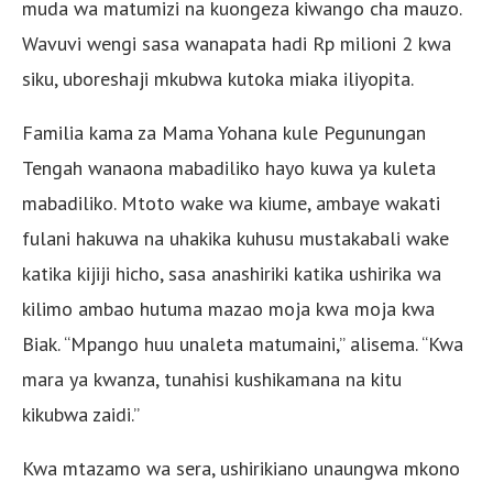
muda wa matumizi na kuongeza kiwango cha mauzo.
Wavuvi wengi sasa wanapata hadi Rp milioni 2 kwa
siku, uboreshaji mkubwa kutoka miaka iliyopita.
Familia kama za Mama Yohana kule Pegunungan
Tengah wanaona mabadiliko hayo kuwa ya kuleta
mabadiliko. Mtoto wake wa kiume, ambaye wakati
fulani hakuwa na uhakika kuhusu mustakabali wake
katika kijiji hicho, sasa anashiriki katika ushirika wa
kilimo ambao hutuma mazao moja kwa moja kwa
Biak. “Mpango huu unaleta matumaini,” alisema. “Kwa
mara ya kwanza, tunahisi kushikamana na kitu
kikubwa zaidi.”
Kwa mtazamo wa sera, ushirikiano unaungwa mkono