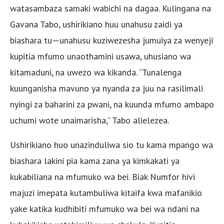
watasambaza samaki wabichi na dagaa. Kulingana na
Gavana Tabo, ushirikiano huu unahusu zaidi ya
biashara tu—unahusu kuziwezesha jumuiya za wenyeji
kupitia mfumo unaothamini usawa, uhusiano wa
kitamaduni, na uwezo wa kikanda. “Tunalenga
kuunganisha mavuno ya nyanda za juu na rasilimali
nyingi za baharini za pwani, na kuunda mfumo ambapo
uchumi wote unaimarisha,” Tabo alielezea.
Ushirikiano huo unazinduliwa sio tu kama mpango wa
biashara lakini pia kama zana ya kimkakati ya
kukabiliana na mfumuko wa bei. Biak Numfor hivi
majuzi imepata kutambuliwa kitaifa kwa mafanikio
yake katika kudhibiti mfumuko wa bei wa ndani na