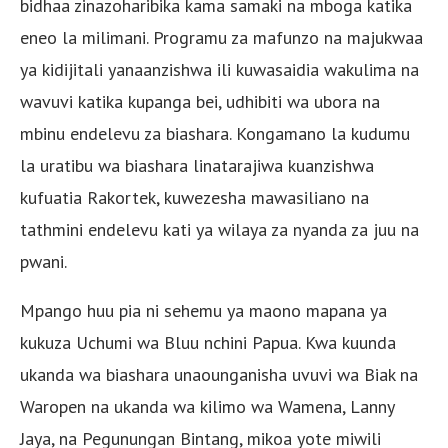
bidhaa zinazoharibika kama samaki na mboga katika
eneo la milimani. Programu za mafunzo na majukwaa
ya kidijitali yanaanzishwa ili kuwasaidia wakulima na
wavuvi katika kupanga bei, udhibiti wa ubora na
mbinu endelevu za biashara. Kongamano la kudumu
la uratibu wa biashara linatarajiwa kuanzishwa
kufuatia Rakortek, kuwezesha mawasiliano na
tathmini endelevu kati ya wilaya za nyanda za juu na
pwani.
Mpango huu pia ni sehemu ya maono mapana ya
kukuza Uchumi wa Bluu nchini Papua. Kwa kuunda
ukanda wa biashara unaounganisha uvuvi wa Biak na
Waropen na ukanda wa kilimo wa Wamena, Lanny
Jaya, na Pegunungan Bintang, mikoa yote miwili