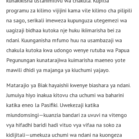
kuhakikisha ustahimilivu wa chakula. Kupitia
programu za kilimo vijijini kama vile kilimo cha pilipili
na sago, serikali imeweza kupunguza utegemezi wa
uagizaji bidhaa kutoka nje huku ikiimarisha bei za
ndani. Kuunganisha mfumo huu na usambazaji wa
chakula kutoka kwa udongo wenye rutuba wa Papua
Pegunungan kunatarajiwa kuimarisha maeneo yote
mawili dhidi ya majanga ya kiuchumi yajayo.
Matarajio ya Biak hayaishii kwenye biashara ya ndani.
Jumuiya hiyo inakua kitovu cha uchumi wa baharini
katika eneo la Pasifiki. Uwekezaji katika
miundomsingi—kuanzia bandari za uvuvi na vitengo
vya hifadhi baridi hadi vituo vya vifaa na soko za
kidijitali—umekuza uchumi wa ndani na kuongeza