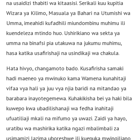
na usaidizi thabiti wa kitaasisi. Serikali kuu kupitia
Wizara ya Kilimo, Masuala ya Bahari na Utumishi wa
Umma, imeahidi kufadhili miundombinu muhimu ili
kuendeleza mtindo huo. Ushirikiano wa sekta ya
umma na binafsi pia utakuwa na jukumu muhimu,
hasa katika usafirishaji na usindikaji wa chakula.
Hata hivyo, changamoto bado. Kusafirisha samaki
hadi maeneo ya mwinuko kama Wamena kunahitaji
vifaa vya hali ya juu vya njia baridi na mitandao ya
barabara inayotegemewa. Kuhakikisha bei ya haki bila
kuwepo kwa ubadilishanaji wa fedha inahitaji
ufuatiliaji mkali na mifumo ya uwazi. Zaidi ya hayo,
uratibu wa mashirika katika ngazi mbalimbali za
usimamizi lazima uboreshwe ili kuepuka mwingiliano