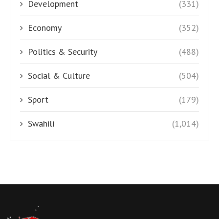
Development
(331)
Economy
(352)
Politics & Security
(488)
Social & Culture
(504)
Sport
(179)
Swahili
(1,014)