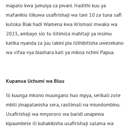
mapato kwa jumuiya za pwani. Hadithi kuu ya
mafanikio ilikuwa usafirishaji wa tani 10 za tuna safi
kutoka Biak hadi Wamena kwa Krismasi mwaka wa
2023, ambayo sio tu ilitimiza mahitaji ya msimu
katika nyanda za juu lakini pia ilithibitisha uwezekano
wa vifaa vya biashara kati ya mikoa nchini Papua.
Kupanua Uchumi wa Bluu
Ili kuunga mkono muungano huo mpya, serikali zote
mbili zinapatanisha sera, rasilimali na miundombinu.
Usafirishaji wa mnyororo wa baridi unapewa
kipaumbele ili kuhakikisha usafirishaji salama wa