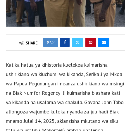
0
SHARE
Katika hatua ya kihistoria kuelekea kuimarisha
ushirikiano wa kiuchumi wa kikanda, Serikali ya Mkoa
wa Papua Pegunungan imeanza ushirikiano wa msingi
na Biak Numfor Regency ili kuimarisha biashara kati
ya kikanda na usalama wa chakula. Gavana John Tabo
aliongoza wajumbe kutoka nyanda za juu hadi Biak
mnamo Julai 14, 2025, akianzisha mkutano wa siku
tatu wa uratibu (Rakortek) ambao unalenga