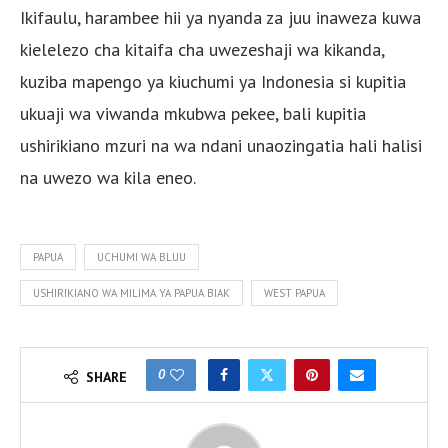
Ikifaulu, harambee hii ya nyanda za juu inaweza kuwa
kielelezo cha kitaifa cha uwezeshaji wa kikanda,
kuziba mapengo ya kiuchumi ya Indonesia si kupitia
ukuaji wa viwanda mkubwa pekee, bali kupitia
ushirikiano mzuri na wa ndani unaozingatia hali halisi
na uwezo wa kila eneo.
PAPUA
UCHUMI WA BLUU
USHIRIKIANO WA MILIMA YA PAPUA BIAK
WEST PAPUA
0
SHARE