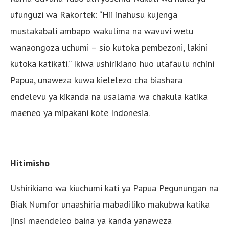
ufunguzi wa Rakortek: “Hii inahusu kujenga
mustakabali ambapo wakulima na wavuvi wetu
wanaongoza uchumi – sio kutoka pembezoni, lakini
kutoka katikati.” Ikiwa ushirikiano huo utafaulu nchini
Papua, unaweza kuwa kielelezo cha biashara
endelevu ya kikanda na usalama wa chakula katika
maeneo ya mipakani kote Indonesia.
Hitimisho
Ushirikiano wa kiuchumi kati ya Papua Pegunungan na
Biak Numfor unaashiria mabadiliko makubwa katika
jinsi maendeleo baina ya kanda yanaweza