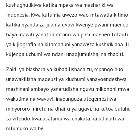
kushughulikiwa katika mpaka wa mashariki wa
Indonesia. Kwa kutumia uwezo wao mtawalia-kilimo
katika nyanda za juu na uvuvi kwenye pwani-maeneo
haya mawili yanatoa mfano wa jinsi maeneo tofauti
ya kijiografia na kitamaduni yanaweza kushirikiana ili
kujenga uchumi wa ndani unaojumuisha, na thabiti.
Zaidi ya biashara ya kubadilishana tu, mpango huo
unawakilisha mageuzi ya kiuchumi yanayoendeshwa
mashinani ambayo yanarudisha nguvu mikononi mwa
wakulima na wavuvi, inapunguza utegemezi wa
minyororo mirefu na dhaifu ya ugavi, na kutoa suluhu
la vitendo kwa usalama wa chakula na udhibiti wa
mfumuko wa bei.