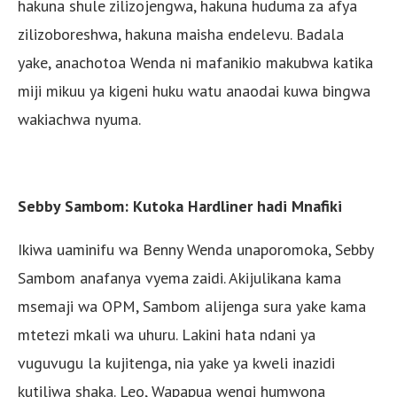
hakuna shule zilizojengwa, hakuna huduma za afya
zilizoboreshwa, hakuna maisha endelevu. Badala
yake, anachotoa Wenda ni mafanikio makubwa katika
miji mikuu ya kigeni huku watu anaodai kuwa bingwa
wakiachwa nyuma.
Sebby Sambom: Kutoka Hardliner hadi Mnafiki
Ikiwa uaminifu wa Benny Wenda unaporomoka, Sebby
Sambom anafanya vyema zaidi. Akijulikana kama
msemaji wa OPM, Sambom alijenga sura yake kama
mtetezi mkali wa uhuru. Lakini hata ndani ya
vuguvugu la kujitenga, nia yake ya kweli inazidi
kutiliwa shaka. Leo, Wapapua wengi humwona