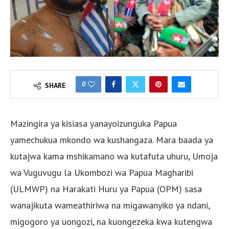
0
SHARE
Mazingira ya kisiasa yanayoizunguka Papua
yamechukua mkondo wa kushangaza. Mara baada ya
kutajwa kama mshikamano wa kutafuta uhuru, Umoja
wa Vuguvugu la Ukombozi wa Papua Magharibi
(ULMWP) na Harakati Huru ya Papua (OPM) sasa
wanajikuta wameathiriwa na migawanyiko ya ndani,
migogoro ya uongozi, na kuongezeka kwa kutengwa