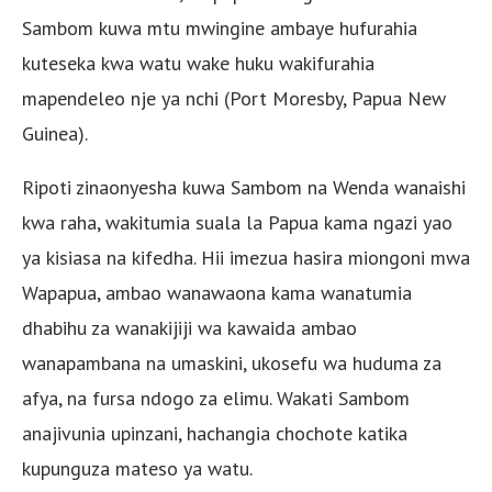
Sambom kuwa mtu mwingine ambaye hufurahia
kuteseka kwa watu wake huku wakifurahia
mapendeleo nje ya nchi (Port Moresby, Papua New
Guinea).
Ripoti zinaonyesha kuwa Sambom na Wenda wanaishi
kwa raha, wakitumia suala la Papua kama ngazi yao
ya kisiasa na kifedha. Hii imezua hasira miongoni mwa
Wapapua, ambao wanawaona kama wanatumia
dhabihu za wanakijiji wa kawaida ambao
wanapambana na umaskini, ukosefu wa huduma za
afya, na fursa ndogo za elimu. Wakati Sambom
anajivunia upinzani, hachangia chochote katika
kupunguza mateso ya watu.