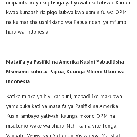
mapambano ya kujitenga yaliyowahi kutolewa. Kurudi
kwao kunaashiria pigo kubwa kwa uaminifu wa OPM
na kuimarisha ushirikiano wa Papua ndani ya mfumo
huru wa Indonesia.
Mataifa ya Pasifiki na Amerika Kusini Yabadilisha
Msimamo kuhusu Papua, Kuunga Mkono Ukuu wa
Indonesia
Katika miaka ya hivi karibuni, mabadiliko makubwa
yameibuka kati ya mataifa ya Pasifiki na Amerika
Kusini ambayo yaliwahi kuunga mkono OPM na
msukumo wake wa uhuru. Nchi kama vile Tonga,
Vanuatu, Visiwa vya Solomon, Visiwa vya Marshall,