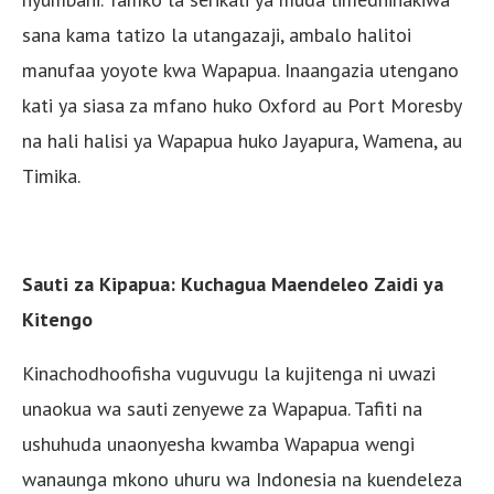
sana kama tatizo la utangazaji, ambalo halitoi
manufaa yoyote kwa Wapapua. Inaangazia utengano
kati ya siasa za mfano huko Oxford au Port Moresby
na hali halisi ya Wapapua huko Jayapura, Wamena, au
Timika.
Sauti za Kipapua: Kuchagua Maendeleo Zaidi ya
Kitengo
Kinachodhoofisha vuguvugu la kujitenga ni uwazi
unaokua wa sauti zenyewe za Wapapua. Tafiti na
ushuhuda unaonyesha kwamba Wapapua wengi
wanaunga mkono uhuru wa Indonesia na kuendeleza