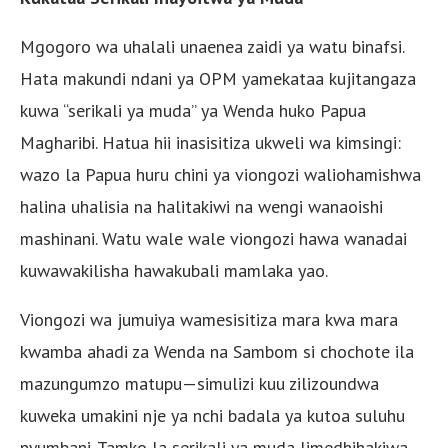
Mgogoro wa uhalali unaenea zaidi ya watu binafsi.
Hata makundi ndani ya OPM yamekataa kujitangaza
kuwa “serikali ya muda” ya Wenda huko Papua
Magharibi. Hatua hii inasisitiza ukweli wa kimsingi:
wazo la Papua huru chini ya viongozi waliohamishwa
halina uhalisia na halitakiwi na wengi wanaoishi
mashinani. Watu wale wale viongozi hawa wanadai
kuwawakilisha hawakubali mamlaka yao.
Viongozi wa jumuiya wamesisitiza mara kwa mara
kwamba ahadi za Wenda na Sambom si chochote ila
mazungumzo matupu—simulizi kuu zilizoundwa
kuweka umakini nje ya nchi badala ya kutoa suluhu
nyumbani. Tamko la serikali ya muda limedhihakiwa