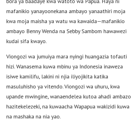
bora ya baadaye kwa watoto wa Papua. Haya ni
mafanikio yanayoonekana ambayo yanaathiri moja
kwa moja maisha ya watu wa kawaida—mafanikio
ambayo Benny Wenda na Sebby Sambom hawawezi
kudai sifa kwayo.
Viongozi wa jumuiya mara nyingi huangazia tofauti
hizi. Wanasema kuwa mbinu ya Indonesia inaweza
isiwe kamilifu, lakini ni njia iliyojikita katika
masuluhisho ya vitendo. Viongozi wa uhuru, kwa
upande mwingine, wanaendelea kutoa ahadi ambazo
hazitekelezeki, na kuwaacha Wapapua wakizidi kuwa
na mashaka na nia yao.