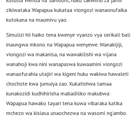
kususia Wenda na Sambom, huku takwimu za jamii
zikiwataka Wapapua kukataa viongozi wanaonufaika
kutokana na maumivu yao.
Simulizi hii haiko tena kwenye vyanzo vya serikali bali
inaungwa mkono na Wapapua wenyewe. Wanakijiji,
viongozi wa makanisa, na wawakilishi wa vijana
wanahoji kwa nini wanapaswa kuwaamini viongozi
wanaofurahia utajiri wa kigeni huku wakiwa hawaleti
chochote kwa jumuiya zao. Kukatishwa tamaa
kunakozidi kudhihirisha mabadiliko makubwa:
Wapapua hawako tayari tena kuwa vibaraka katika
mchezo wa kisiasa unaochezwa na wasomi ng’ambo.