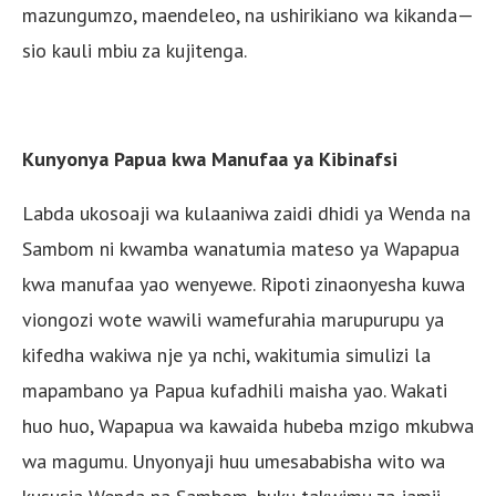
mazungumzo, maendeleo, na ushirikiano wa kikanda—
sio kauli mbiu za kujitenga.
Kunyonya Papua kwa Manufaa ya Kibinafsi
Labda ukosoaji wa kulaaniwa zaidi dhidi ya Wenda na
Sambom ni kwamba wanatumia mateso ya Wapapua
kwa manufaa yao wenyewe. Ripoti zinaonyesha kuwa
viongozi wote wawili wamefurahia marupurupu ya
kifedha wakiwa nje ya nchi, wakitumia simulizi la
mapambano ya Papua kufadhili maisha yao. Wakati
huo huo, Wapapua wa kawaida hubeba mzigo mkubwa
wa magumu. Unyonyaji huu umesababisha wito wa