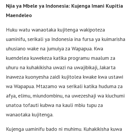
Njia ya Mbele ya Indonesia: Kujenga Imani Kupitia
Maendeleo
Huku watu wanaotaka kujitenga wakipoteza
uaminifu, serikali ya Indonesia ina fursa ya kuimarisha
uhusiano wake na jumuiya za Wapapua. Kwa
kuendelea kuwekeza katika programu maalum za
uhuru na kuhakikisha uwazi na uwajibikaji, Jakarta
inaweza kuonyesha zaidi kujitolea kwake kwa ustawi
wa Wapapua. Mtazamo wa serikali katika huduma za
afya, elimu, miundombinu, na uwezeshaji wa kiuchumi
unatoa tofauti kubwa na kauli mbiu tupu za
wanaotaka kujitenga.
Kujenga uaminifu bado ni muhimu. Kuhakikisha kuwa