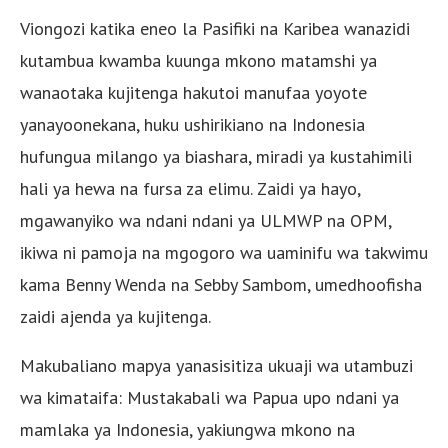
Viongozi katika eneo la Pasifiki na Karibea wanazidi
kutambua kwamba kuunga mkono matamshi ya
wanaotaka kujitenga hakutoi manufaa yoyote
yanayoonekana, huku ushirikiano na Indonesia
hufungua milango ya biashara, miradi ya kustahimili
hali ya hewa na fursa za elimu. Zaidi ya hayo,
mgawanyiko wa ndani ndani ya ULMWP na OPM,
ikiwa ni pamoja na mgogoro wa uaminifu wa takwimu
kama Benny Wenda na Sebby Sambom, umedhoofisha
zaidi ajenda ya kujitenga.
Makubaliano mapya yanasisitiza ukuaji wa utambuzi
wa kimataifa: Mustakabali wa Papua upo ndani ya
mamlaka ya Indonesia, yakiungwa mkono na