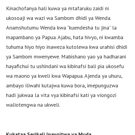
Kinachofanya hali kuwa ya mtafaruku zaidi ni
ukosoaji wa wazi wa Sambom dhidi ya Wenda.
Anamshutumu Wenda kwa “kuendesha tu jina” la
mapambano ya Papua. Ajabu, hata hivyo, ni kwamba
tuhuma hiyo hiyo inaweza kutolewa kwa urahisi dhidi
ya Sambom mwenyewe. Mabishano yao ya hadharani
hayafichui tu ushindani wa kibinafsi bali pia ukosefu
wa maono ya kweli kwa Wapapua. Ajenda ya uhuru,
ambayo iliwahi kutajwa kuwa bora, imepunguzwa
hadi jukwaa la vita vya kibinafsi kati ya viongozi
waliotengwa na ukweli.
Kukataa Serikali Inayoitwa ya Muda