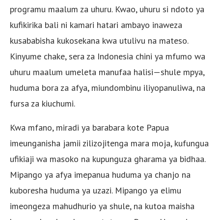
programu maalum za uhuru. Kwao, uhuru si ndoto ya
kufikirika bali ni kamari hatari ambayo inaweza
kusababisha kukosekana kwa utulivu na mateso.
Kinyume chake, sera za Indonesia chini ya mfumo wa
uhuru maalum umeleta manufaa halisi—shule mpya,
huduma bora za afya, miundombinu iliyopanuliwa, na
fursa za kiuchumi.
Kwa mfano, miradi ya barabara kote Papua
imeunganisha jamii zilizojitenga mara moja, kufungua
ufikiaji wa masoko na kupunguza gharama ya bidhaa.
Mipango ya afya imepanua huduma ya chanjo na
kuboresha huduma ya uzazi. Mipango ya elimu
imeongeza mahudhurio ya shule, na kutoa maisha