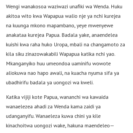
Wengi wanakosoa waziwazi unafiki wa Wenda. Huku
akitoa wito kwa Wapapua walio nje ya nchi kurejea
na kuunga mkono mapambano, yeye mwenyewe
anakataa kurejea Papua. Badala yake, anaendelea
kuishi kwa raha huko Uropa, mbali na changamoto za
kila siku zinazowakabili Wapapua katika nchi yao.
Mkanganyiko huu umeondoa uaminifu wowote
aliokuwa nao hapo awali, na kuacha nyuma sifa ya
ubadhirifu badala ya uongozi wa kweli.
Katika vijiji kote Papua, wananchi wa kawaida
wanaelezea ahadi za Wenda kama zaidi ya
udanganyifu. Wanaeleza kuwa chini ya kile
kinachoitwa uongozi wake, hakuna maendeleo—