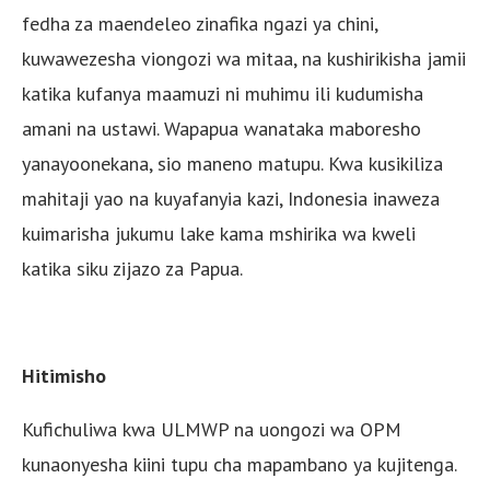
fedha za maendeleo zinafika ngazi ya chini,
kuwawezesha viongozi wa mitaa, na kushirikisha jamii
katika kufanya maamuzi ni muhimu ili kudumisha
amani na ustawi. Wapapua wanataka maboresho
yanayoonekana, sio maneno matupu. Kwa kusikiliza
mahitaji yao na kuyafanyia kazi, Indonesia inaweza
kuimarisha jukumu lake kama mshirika wa kweli
katika siku zijazo za Papua.
Hitimisho
Kufichuliwa kwa ULMWP na uongozi wa OPM
kunaonyesha kiini tupu cha mapambano ya kujitenga.