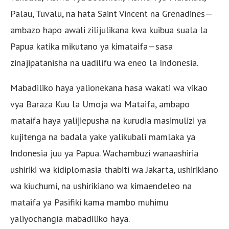
Palau, Tuvalu, na hata Saint Vincent na Grenadines—
ambazo hapo awali zilijulikana kwa kuibua suala la
Papua katika mikutano ya kimataifa—sasa
zinajipatanisha na uadilifu wa eneo la Indonesia.
Mabadiliko haya yalionekana hasa wakati wa vikao
vya Baraza Kuu la Umoja wa Mataifa, ambapo
mataifa haya yalijiepusha na kurudia masimulizi ya
kujitenga na badala yake yalikubali mamlaka ya
Indonesia juu ya Papua. Wachambuzi wanaashiria
ushiriki wa kidiplomasia thabiti wa Jakarta, ushirikiano
wa kiuchumi, na ushirikiano wa kimaendeleo na
mataifa ya Pasifiki kama mambo muhimu
yaliyochangia mabadiliko haya.