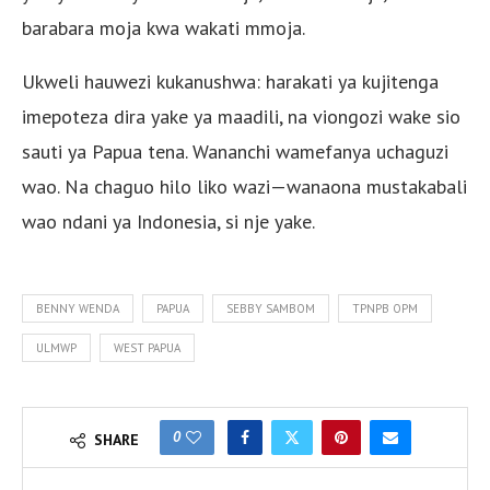
barabara moja kwa wakati mmoja.
Ukweli hauwezi kukanushwa: harakati ya kujitenga
imepoteza dira yake ya maadili, na viongozi wake sio
sauti ya Papua tena. Wananchi wamefanya uchaguzi
wao. Na chaguo hilo liko wazi—wanaona mustakabali
wao ndani ya Indonesia, si nje yake.
BENNY WENDA
PAPUA
SEBBY SAMBOM
TPNPB OPM
ULMWP
WEST PAPUA
0
SHARE