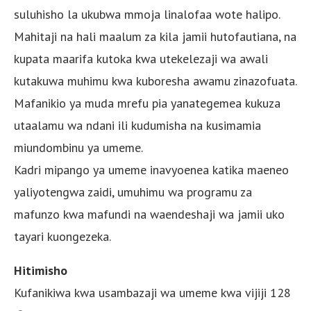
suluhisho la ukubwa mmoja linalofaa wote halipo.
Mahitaji na hali maalum za kila jamii hutofautiana, na
kupata maarifa kutoka kwa utekelezaji wa awali
kutakuwa muhimu kwa kuboresha awamu zinazofuata.
Mafanikio ya muda mrefu pia yanategemea kukuza
utaalamu wa ndani ili kudumisha na kusimamia
miundombinu ya umeme.
Kadri mipango ya umeme inavyoenea katika maeneo
yaliyotengwa zaidi, umuhimu wa programu za
mafunzo kwa mafundi na waendeshaji wa jamii uko
tayari kuongezeka.
Hitimisho
Kufanikiwa kwa usambazaji wa umeme kwa vijiji 128