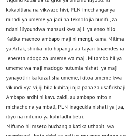
kukabiliana na vikwazo hivi, PLN imechanganya
miradi ya umeme ya jadi na teknolojia bunifu, za
ndani iliyoundwa mahsusi kwa ajili ya eneo hilo.
Katika maeneo ambapo maji ni mengi, kama Milima
ya Arfak, shirika hilo hupanga au tayari linaendesha
jenereta ndogo za umeme wa maji. Mitambo hii ya
umeme wa maji madogo hutumia nishati ya maji
yanayotiririka kuzalisha umeme, ikitoa umeme kwa
vikundi vya vijiji bila kuhitaji njia pana za usafirishaji.
Ambapo ardhi ni kavu zaidi, au ambapo mito ni
michache na ya mbali, PLN inageukia nishati ya jua,
iliyo na mifumo ya kuhifadhi betri.
Mifumo hii mseto huchangia katika uthabiti wa
usambazaji, hata chini ya hali ya mwanga mdogo wa