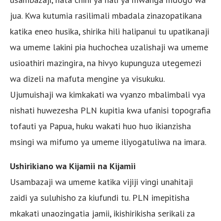
jua. Kwa kutumia rasilimali mbadala zinazopatikana
katika eneo husika, shirika hili halipanui tu upatikanaji
wa umeme lakini pia huchochea uzalishaji wa umeme
usioathiri mazingira, na hivyo kupunguza utegemezi
wa dizeli na mafuta mengine ya visukuku.
Ujumuishaji wa kimkakati wa vyanzo mbalimbali vya
nishati huwezesha PLN kupitia kwa ufanisi topografia
tofauti ya Papua, huku wakati huo huo ikianzisha
msingi wa mifumo ya umeme iliyogatuliwa na imara.
Ushirikiano wa Kijamii na Kijamii
Usambazaji wa umeme katika vijiji vingi unahitaji
zaidi ya suluhisho za kiufundi tu. PLN imepitisha
mkakati unaozingatia jamii, ikishirikisha serikali za