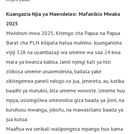
Kuangazia Njia ya Maendeleo: Mafanikio Mwaka
2025
Mwishoni mwa 2025, Kitengo cha Papua na Papua
Barat cha PLN kilipata hatua muhimu: kuunganisha
vijiji 128 na usambazaji wa umeme wa saa 24 kwa
mara ya kwanza kabisa. Jamii nyingi kati ya hizi
zilikosa umeme unaoendelea, badala yake
zikitegemea paneli ndogo za jua, jenereta, au, katika
baadhi ya matukio, bila umeme wowote. Umeme huu
mpya, usioingiliwa umeondoa giza baada ya jioni, na
kuruhusu mwanga, jokofu, na mawasiliano baada ya
jua kutua.
Maafisa wa serikali walipongeza mpango huo kama