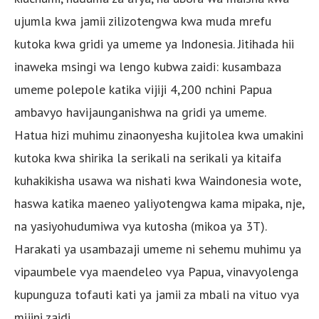
ujumla kwa jamii zilizotengwa kwa muda mrefu
kutoka kwa gridi ya umeme ya Indonesia. Jitihada hii
inaweka msingi wa lengo kubwa zaidi: kusambaza
umeme polepole katika vijiji 4,200 nchini Papua
ambavyo havijaunganishwa na gridi ya umeme.
Hatua hizi muhimu zinaonyesha kujitolea kwa umakini
kutoka kwa shirika la serikali na serikali ya kitaifa
kuhakikisha usawa wa nishati kwa Waindonesia wote,
haswa katika maeneo yaliyotengwa kama mipaka, nje,
na yasiyohudumiwa vya kutosha (mikoa ya 3T).
Harakati ya usambazaji umeme ni sehemu muhimu ya
vipaumbele vya maendeleo vya Papua, vinavyolenga
kupunguza tofauti kati ya jamii za mbali na vituo vya
mijini zaidi.