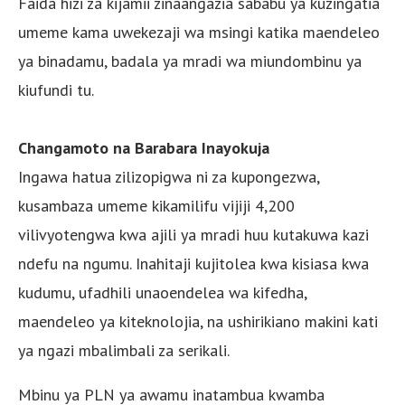
Faida hizi za kijamii zinaangazia sababu ya kuzingatia
umeme kama uwekezaji wa msingi katika maendeleo
ya binadamu, badala ya mradi wa miundombinu ya
kiufundi tu.
Changamoto na Barabara Inayokuja
Ingawa hatua zilizopigwa ni za kupongezwa,
kusambaza umeme kikamilifu vijiji 4,200
vilivyotengwa kwa ajili ya mradi huu kutakuwa kazi
ndefu na ngumu. Inahitaji kujitolea kwa kisiasa kwa
kudumu, ufadhili unaoendelea wa kifedha,
maendeleo ya kiteknolojia, na ushirikiano makini kati
ya ngazi mbalimbali za serikali.
Mbinu ya PLN ya awamu inatambua kwamba