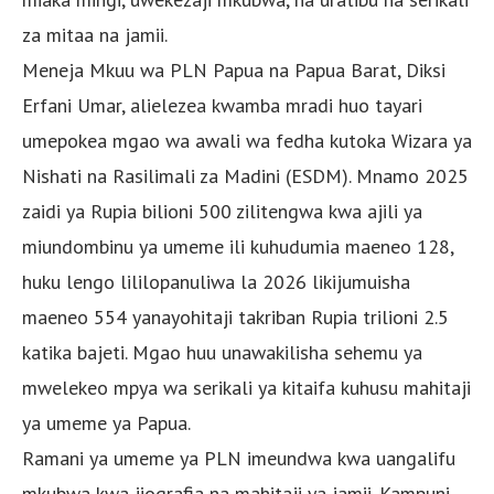
za mitaa na jamii.
Meneja Mkuu wa PLN Papua na Papua Barat, Diksi
Erfani Umar, alielezea kwamba mradi huo tayari
umepokea mgao wa awali wa fedha kutoka Wizara ya
Nishati na Rasilimali za Madini (ESDM). Mnamo 2025
zaidi ya Rupia bilioni 500 zilitengwa kwa ajili ya
miundombinu ya umeme ili kuhudumia maeneo 128,
huku lengo lililopanuliwa la 2026 likijumuisha
maeneo 554 yanayohitaji takriban Rupia trilioni 2.5
katika bajeti. Mgao huu unawakilisha sehemu ya
mwelekeo mpya wa serikali ya kitaifa kuhusu mahitaji
ya umeme ya Papua.
Ramani ya umeme ya PLN imeundwa kwa uangalifu
mkubwa kwa jiografia na mahitaji ya jamii. Kampuni