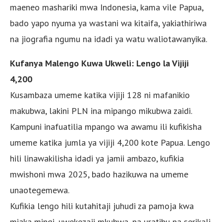
maeneo mashariki mwa Indonesia, kama vile Papua,
bado yapo nyuma ya wastani wa kitaifa, yakiathiriwa
na jiografia ngumu na idadi ya watu waliotawanyika.
Kufanya Malengo Kuwa Ukweli: Lengo la Vijiji
4,200
Kusambaza umeme katika vijiji 128 ni mafanikio
makubwa, lakini PLN ina mipango mikubwa zaidi.
Kampuni inafuatilia mpango wa awamu ili kufikisha
umeme katika jumla ya vijiji 4,200 kote Papua. Lengo
hili linawakilisha idadi ya jamii ambazo, kufikia
mwishoni mwa 2025, bado hazikuwa na umeme
unaotegemewa.
Kufikia lengo hili kutahitaji juhudi za pamoja kwa
miaka mingi, uwekezaji mkubwa, na uratibu na serikali