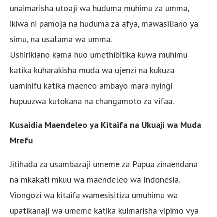
unaimarisha utoaji wa huduma muhimu za umma,
ikiwa ni pamoja na huduma za afya, mawasiliano ya
simu, na usalama wa umma.
Ushirikiano kama huo umethibitika kuwa muhimu
katika kuharakisha muda wa ujenzi na kukuza
uaminifu katika maeneo ambayo mara nyingi
hupuuzwa kutokana na changamoto za vifaa.
Kusaidia Maendeleo ya Kitaifa na Ukuaji wa Muda
Mrefu
Jitihada za usambazaji umeme za Papua zinaendana
na mkakati mkuu wa maendeleo wa Indonesia.
Viongozi wa kitaifa wamesisitiza umuhimu wa
upatikanaji wa umeme katika kuimarisha vipimo vya