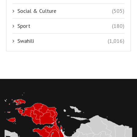
Social & Culture
(505)
Sport
(180)
Swahili
(1,016)