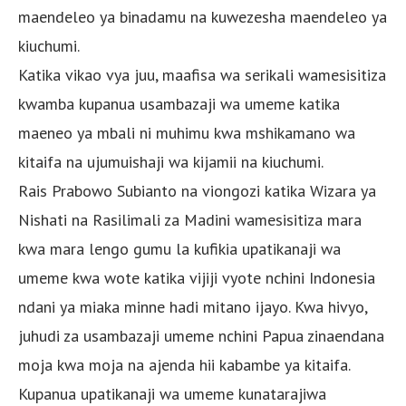
maendeleo ya binadamu na kuwezesha maendeleo ya
kiuchumi.
Katika vikao vya juu, maafisa wa serikali wamesisitiza
kwamba kupanua usambazaji wa umeme katika
maeneo ya mbali ni muhimu kwa mshikamano wa
kitaifa na ujumuishaji wa kijamii na kiuchumi.
Rais Prabowo Subianto na viongozi katika Wizara ya
Nishati na Rasilimali za Madini wamesisitiza mara
kwa mara lengo gumu la kufikia upatikanaji wa
umeme kwa wote katika vijiji vyote nchini Indonesia
ndani ya miaka minne hadi mitano ijayo. Kwa hivyo,
juhudi za usambazaji umeme nchini Papua zinaendana
moja kwa moja na ajenda hii kabambe ya kitaifa.
Kupanua upatikanaji wa umeme kunatarajiwa