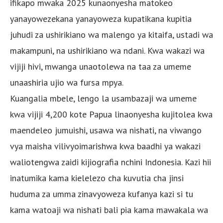
ifikapo mwaka 2025 kunaonyesha matokeo
yanayowezekana yanayoweza kupatikana kupitia
juhudi za ushirikiano wa malengo ya kitaifa, ustadi wa
makampuni, na ushirikiano wa ndani. Kwa wakazi wa
vijiji hivi, mwanga unaotolewa na taa za umeme
unaashiria ujio wa fursa mpya.
Kuangalia mbele, lengo la usambazaji wa umeme
kwa vijiji 4,200 kote Papua linaonyesha kujitolea kwa
maendeleo jumuishi, usawa wa nishati, na viwango
vya maisha vilivyoimarishwa kwa baadhi ya wakazi
waliotengwa zaidi kijiografia nchini Indonesia. Kazi hii
inatumika kama kielelezo cha kuvutia cha jinsi
huduma za umma zinavyoweza kufanya kazi si tu
kama watoaji wa nishati bali pia kama mawakala wa