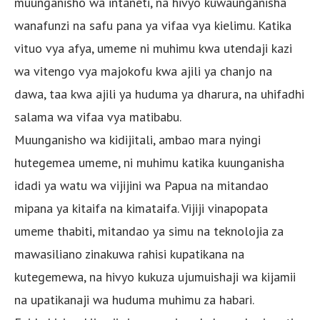
muunganisho wa intaneti, na hivyo kuwaunganisha
wanafunzi na safu pana ya vifaa vya kielimu. Katika
vituo vya afya, umeme ni muhimu kwa utendaji kazi
wa vitengo vya majokofu kwa ajili ya chanjo na
dawa, taa kwa ajili ya huduma ya dharura, na uhifadhi
salama wa vifaa vya matibabu.
Muunganisho wa kidijitali, ambao mara nyingi
hutegemea umeme, ni muhimu katika kuunganisha
idadi ya watu wa vijijini wa Papua na mitandao
mipana ya kitaifa na kimataifa. Vijiji vinapopata
umeme thabiti, mitandao ya simu na teknolojia za
mawasiliano zinakuwa rahisi kupatikana na
kutegemewa, na hivyo kukuza ujumuishaji wa kijamii
na upatikanaji wa huduma muhimu za habari.