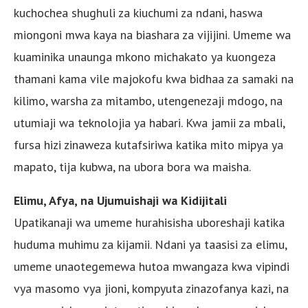
kuchochea shughuli za kiuchumi za ndani, haswa
miongoni mwa kaya na biashara za vijijini. Umeme wa
kuaminika unaunga mkono michakato ya kuongeza
thamani kama vile majokofu kwa bidhaa za samaki na
kilimo, warsha za mitambo, utengenezaji mdogo, na
utumiaji wa teknolojia ya habari. Kwa jamii za mbali,
fursa hizi zinaweza kutafsiriwa katika mito mipya ya
mapato, tija kubwa, na ubora bora wa maisha.
Elimu, Afya, na Ujumuishaji wa Kidijitali
Upatikanaji wa umeme hurahisisha uboreshaji katika
huduma muhimu za kijamii. Ndani ya taasisi za elimu,
umeme unaotegemewa hutoa mwangaza kwa vipindi
vya masomo vya jioni, kompyuta zinazofanya kazi, na