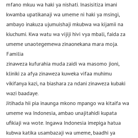
mfano mkuu wa haki ya nishati. Inasisitiza imani
kwamba upatikanaji wa umeme ni haki ya msingi,
ambayo inakuza ujumuishaji mkubwa wa kijamii na
kiuchumi. Kwa watu wa vijiji hivi vya mbali, faida za
umeme unaotegemewa zinaonekana mara moja.
Familia
zinaweza kufurahia muda zaidi wa masomo jioni,
kliniki za afya zinaweza kuweka vifaa muhimu
vikifanya kazi, na biashara za ndani zinaweza kubaki
wazi baadaye.
Jitihada hii pia inaunga mkono mpango wa kitaifa wa
umeme wa Indonesia, ambao unajitahidi kupata
ufikiaji wa wote. Ingawa Indonesia imepiga hatua
kubwa katika usambazaji wa umeme, baadhi ya