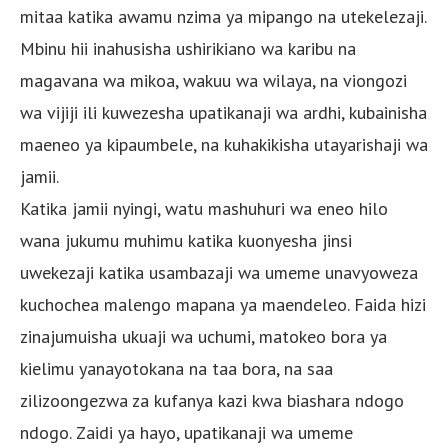
mitaa katika awamu nzima ya mipango na utekelezaji.
Mbinu hii inahusisha ushirikiano wa karibu na
magavana wa mikoa, wakuu wa wilaya, na viongozi
wa vijiji ili kuwezesha upatikanaji wa ardhi, kubainisha
maeneo ya kipaumbele, na kuhakikisha utayarishaji wa
jamii.
Katika jamii nyingi, watu mashuhuri wa eneo hilo
wana jukumu muhimu katika kuonyesha jinsi
uwekezaji katika usambazaji wa umeme unavyoweza
kuchochea malengo mapana ya maendeleo. Faida hizi
zinajumuisha ukuaji wa uchumi, matokeo bora ya
kielimu yanayotokana na taa bora, na saa
zilizoongezwa za kufanya kazi kwa biashara ndogo
ndogo. Zaidi ya hayo, upatikanaji wa umeme