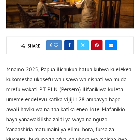
0
SHARE
Mnamo 2025, Papua ilichukua hatua kubwa kuelekea
kukomesha ukosefu wa usawa wa nishati wa muda
mrefu wakati PT PLN (Persero) ilifanikiwa kuleta
umeme endelevu katika vijiji 128 ambavyo hapo
awali havikuwa na taa katika eneo lote. Mafanikio
haya yanawakilisha zaidi ya waya na nguzo.
Yanaashiria matumaini ya elimu bora, fursa za
kiuchumi, huduma za afya, na ubora wa maisha kwa