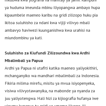
ya huduma imeunda mbinu iliyopangwa ambayo hupa
kipaumbele maeneo karibu na gridi zilizopo huku pia
ikitoa suluhisho za ndani kwa vijiji vilivyo mbali
ambavyo haviwezi kuunganishwa kwa urahisi na
miundombinu ya kati.
Suluhisho za Kiufundi Zilizoundwa kwa Ardhi
Mbalimbali ya Papua
Ardhi ya Papua ni utafiti katika maeneo yaliyokithiri,
mchanganyiko wa mandhari mbalimbali za Indonesia.
Fikiria milima mirefu, misitu ya mvua isiyopenyeka,
visiwa vilivyotawanyika, na mabonde ya nyanda za
juu yaliyotengwa. Hali hizi za kijiografia hufanya iwe
vigumu kupanua tu gridi ya umeme iliyopo. Ili