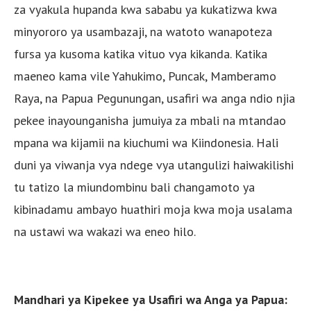
za vyakula hupanda kwa sababu ya kukatizwa kwa
minyororo ya usambazaji, na watoto wanapoteza
fursa ya kusoma katika vituo vya kikanda. Katika
maeneo kama vile Yahukimo, Puncak, Mamberamo
Raya, na Papua Pegunungan, usafiri wa anga ndio njia
pekee inayounganisha jumuiya za mbali na mtandao
mpana wa kijamii na kiuchumi wa Kiindonesia. Hali
duni ya viwanja vya ndege vya utangulizi haiwakilishi
tu tatizo la miundombinu bali changamoto ya
kibinadamu ambayo huathiri moja kwa moja usalama
na ustawi wa wakazi wa eneo hilo.
Mandhari ya Kipekee ya Usafiri wa Anga ya Papua: