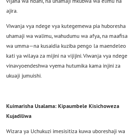
vijana wa ndani, na uhamaji mkubwa wa elimu na
ajira.
Viwanja vya ndege vya kutegemewa pia huboresha
uhamaji wa walimu, wahudumu wa afya, na maafisa
wa umma—na kusaidia kuziba pengo la maendeleo
kati ya wilaya za mijini na vijijini. Viwanja vya ndege
vinavyoendeshwa vyema hutumika kama injini za
ukuaji jumuishi.
Kuimarisha Usalama: Kipaumbele Kisichoweza
Kujadiliwa
Wizara ya Uchukuzi imesisitiza kuwa uboreshaji wa