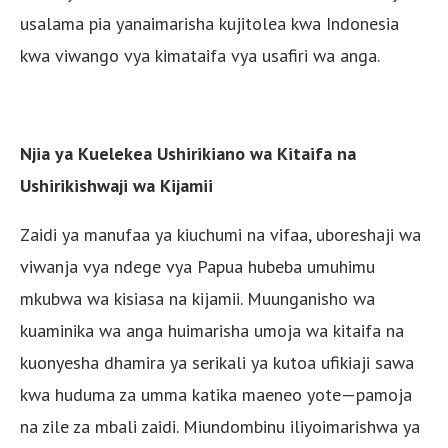
usalama pia yanaimarisha kujitolea kwa Indonesia
kwa viwango vya kimataifa vya usafiri wa anga.
Njia ya Kuelekea Ushirikiano wa Kitaifa na
Ushirikishwaji wa Kijamii
Zaidi ya manufaa ya kiuchumi na vifaa, uboreshaji wa
viwanja vya ndege vya Papua hubeba umuhimu
mkubwa wa kisiasa na kijamii. Muunganisho wa
kuaminika wa anga huimarisha umoja wa kitaifa na
kuonyesha dhamira ya serikali ya kutoa ufikiaji sawa
kwa huduma za umma katika maeneo yote—pamoja
na zile za mbali zaidi. Miundombinu iliyoimarishwa ya