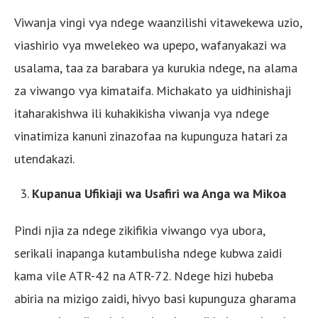
Viwanja vingi vya ndege waanzilishi vitawekewa uzio,
viashirio vya mwelekeo wa upepo, wafanyakazi wa
usalama, taa za barabara ya kurukia ndege, na alama
za viwango vya kimataifa. Michakato ya uidhinishaji
itaharakishwa ili kuhakikisha viwanja vya ndege
vinatimiza kanuni zinazofaa na kupunguza hatari za
utendakazi.
Kupanua Ufikiaji wa Usafiri wa Anga wa Mikoa
Pindi njia za ndege zikifikia viwango vya ubora,
serikali inapanga kutambulisha ndege kubwa zaidi
kama vile ATR-42 na ATR-72. Ndege hizi hubeba
abiria na mizigo zaidi, hivyo basi kupunguza gharama