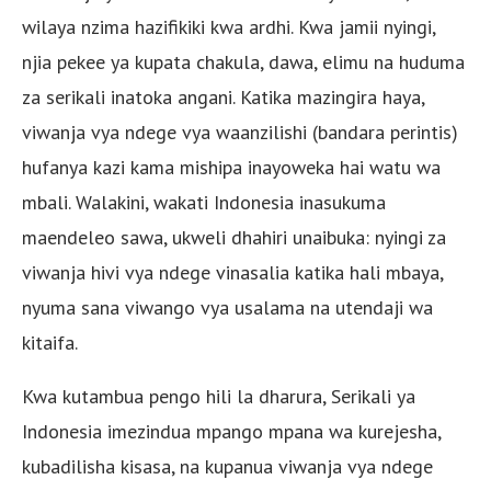
wilaya nzima hazifikiki kwa ardhi. Kwa jamii nyingi,
njia pekee ya kupata chakula, dawa, elimu na huduma
za serikali inatoka angani. Katika mazingira haya,
viwanja vya ndege vya waanzilishi (bandara perintis)
hufanya kazi kama mishipa inayoweka hai watu wa
mbali. Walakini, wakati Indonesia inasukuma
maendeleo sawa, ukweli dhahiri unaibuka: nyingi za
viwanja hivi vya ndege vinasalia katika hali mbaya,
nyuma sana viwango vya usalama na utendaji wa
kitaifa.
Kwa kutambua pengo hili la dharura, Serikali ya
Indonesia imezindua mpango mpana wa kurejesha,
kubadilisha kisasa, na kupanua viwanja vya ndege