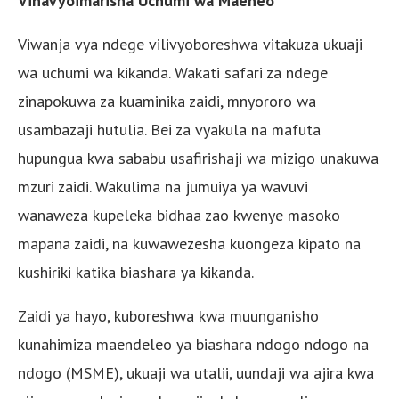
Vinavyoimarisha Uchumi wa Maeneo
Viwanja vya ndege vilivyoboreshwa vitakuza ukuaji
wa uchumi wa kikanda. Wakati safari za ndege
zinapokuwa za kuaminika zaidi, mnyororo wa
usambazaji hutulia. Bei za vyakula na mafuta
hupungua kwa sababu usafirishaji wa mizigo unakuwa
mzuri zaidi. Wakulima na jumuiya ya wavuvi
wanaweza kupeleka bidhaa zao kwenye masoko
mapana zaidi, na kuwawezesha kuongeza kipato na
kushiriki katika biashara ya kikanda.
Zaidi ya hayo, kuboreshwa kwa muunganisho
kunahimiza maendeleo ya biashara ndogo ndogo na
ndogo (MSME), ukuaji wa utalii, uundaji wa ajira kwa