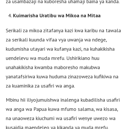
za usambazaji na kuboresha uhamaji baina ya kanda.
Kuimarisha Uratibu wa Mikoa na Mitaa
Serikali za mikoa zitafanya kazi kwa karibu na tawala
za serikali kuunda vifaa vya uwanja wa ndege,
kudumisha utayari wa kufanya kazi, na kuhakikisha
uendelevu wa muda mrefu. Ushirikiano huu
unahakikisha kwamba maboresho makubwa
yanatafsiriwa kuwa huduma zinazoweza kufikiwa na
za kuaminika za usafiri wa anga.
Mbinu hii iliyojumuishwa inalenga kubadilisha usafiri
wa anga wa Papua kuwa mfumo salama, wa kisasa,
na unaoweza kiuchumi wa usafiri wenye uwezo wa
kusaidia maendeleo ya kikanda ya muda mrefu.