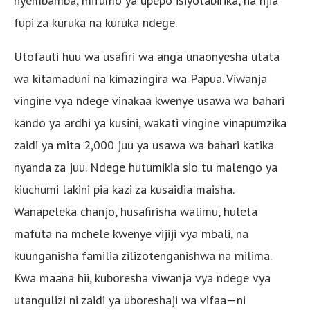
nyembamba, mifumo ya upepo isiyotabirika, na njia
fupi za kuruka na kuruka ndege.
Utofauti huu wa usafiri wa anga unaonyesha utata
wa kitamaduni na kimazingira wa Papua. Viwanja
vingine vya ndege vinakaa kwenye usawa wa bahari
kando ya ardhi ya kusini, wakati vingine vinapumzika
zaidi ya mita 2,000 juu ya usawa wa bahari katika
nyanda za juu. Ndege hutumikia sio tu malengo ya
kiuchumi lakini pia kazi za kusaidia maisha.
Wanapeleka chanjo, husafirisha walimu, huleta
mafuta na mchele kwenye vijiji vya mbali, na
kuunganisha familia zilizotenganishwa na milima.
Kwa maana hii, kuboresha viwanja vya ndege vya
utangulizi ni zaidi ya uboreshaji wa vifaa—ni