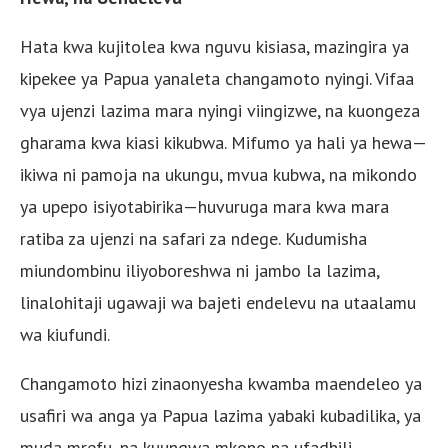
Hata kwa kujitolea kwa nguvu kisiasa, mazingira ya
kipekee ya Papua yanaleta changamoto nyingi. Vifaa
vya ujenzi lazima mara nyingi viingizwe, na kuongeza
gharama kwa kiasi kikubwa. Mifumo ya hali ya hewa—
ikiwa ni pamoja na ukungu, mvua kubwa, na mikondo
ya upepo isiyotabirika—huvuruga mara kwa mara
ratiba za ujenzi na safari za ndege. Kudumisha
miundombinu iliyoboreshwa ni jambo la lazima,
linalohitaji ugawaji wa bajeti endelevu na utaalamu
wa kiufundi.
Changamoto hizi zinaonyesha kwamba maendeleo ya
usafiri wa anga ya Papua lazima yabaki kubadilika, ya
muda mrefu, na kuungwa mkono na ufadhili