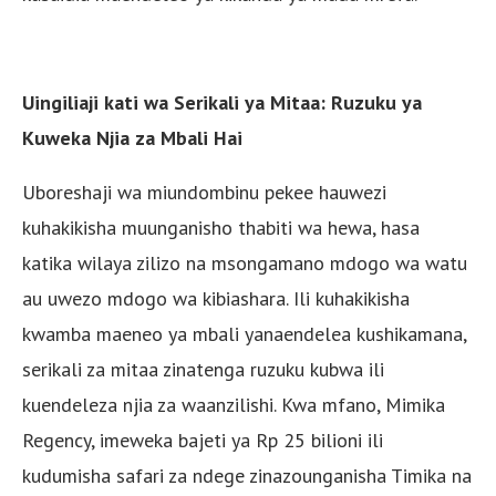
Uingiliaji kati wa Serikali ya Mitaa: Ruzuku ya
Kuweka Njia za Mbali Hai
Uboreshaji wa miundombinu pekee hauwezi
kuhakikisha muunganisho thabiti wa hewa, hasa
katika wilaya zilizo na msongamano mdogo wa watu
au uwezo mdogo wa kibiashara. Ili kuhakikisha
kwamba maeneo ya mbali yanaendelea kushikamana,
serikali za mitaa zinatenga ruzuku kubwa ili
kuendeleza njia za waanzilishi. Kwa mfano, Mimika
Regency, imeweka bajeti ya Rp 25 bilioni ili
kudumisha safari za ndege zinazounganisha Timika na