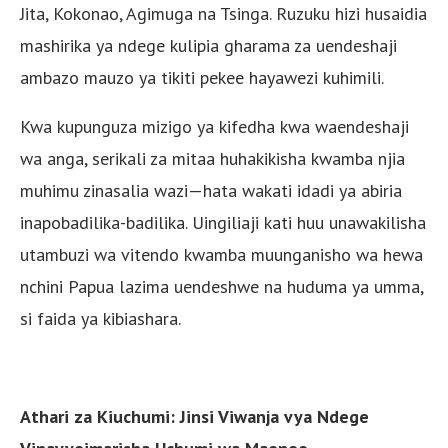
Jita, Kokonao, Agimuga na Tsinga. Ruzuku hizi husaidia
mashirika ya ndege kulipia gharama za uendeshaji
ambazo mauzo ya tikiti pekee hayawezi kuhimili.
Kwa kupunguza mizigo ya kifedha kwa waendeshaji
wa anga, serikali za mitaa huhakikisha kwamba njia
muhimu zinasalia wazi—hata wakati idadi ya abiria
inapobadilika-badilika. Uingiliaji kati huu unawakilisha
utambuzi wa vitendo kwamba muunganisho wa hewa
nchini Papua lazima uendeshwe na huduma ya umma,
si faida ya kibiashara.
Athari za Kiuchumi: Jinsi Viwanja vya Ndege