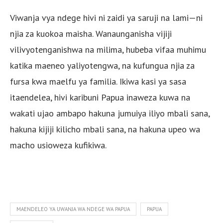
Viwanja vya ndege hivi ni zaidi ya saruji na lami—ni
njia za kuokoa maisha. Wanaunganisha vijiji
vilivyotenganishwa na milima, hubeba vifaa muhimu
katika maeneo yaliyotengwa, na kufungua njia za
fursa kwa maelfu ya familia. Ikiwa kasi ya sasa
itaendelea, hivi karibuni Papua inaweza kuwa na
wakati ujao ambapo hakuna jumuiya iliyo mbali sana,
hakuna kijiji kilicho mbali sana, na hakuna upeo wa
macho usioweza kufikiwa.
MAENDELEO YA UWANJA WA NDEGE WA PAPUA
PAPUA