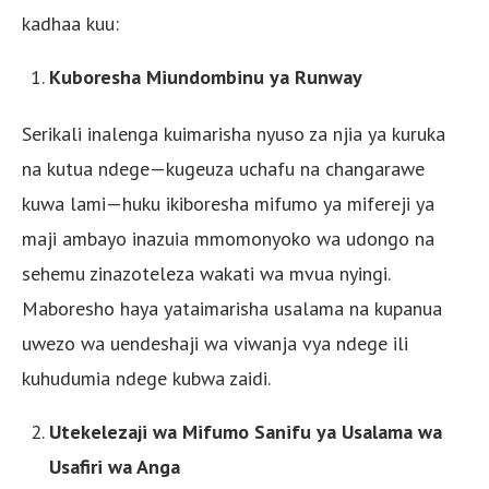
kadhaa kuu:
Kuboresha Miundombinu ya Runway
Serikali inalenga kuimarisha nyuso za njia ya kuruka
na kutua ndege—kugeuza uchafu na changarawe
kuwa lami—huku ikiboresha mifumo ya mifereji ya
maji ambayo inazuia mmomonyoko wa udongo na
sehemu zinazoteleza wakati wa mvua nyingi.
Maboresho haya yataimarisha usalama na kupanua
uwezo wa uendeshaji wa viwanja vya ndege ili
kuhudumia ndege kubwa zaidi.
Utekelezaji wa Mifumo Sanifu ya Usalama wa
Usafiri wa Anga