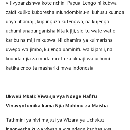
vilivyoanzishwa kote nchini Papua. Lengo ni kubwa
zaidi kuliko kuboresha miundombinu-ni kuhusu kuunda
upya uhamaji, kupunguza kutengwa, na kujenga
uchumi unaounganisha kila kijiji, sio tu wale walio
karibu na miji mikubwa. Ni dhamira ya kuimarisha
uwepo wa jimbo, kujenga uaminifu wa kijamii, na
kuunda njia za muda mrefu za ukuaji wa uchumi
katika eneo la mashariki mwa Indonesia.
Ukweli Mkali: Viwanja vya Ndege Hafifu
Vinavyotumika kama Njia Muhimu za Maisha
Tathmini ya hivi majuzi ya Wizara ya Uchukuzi
inaonyesha kuwa viwanja vya ndege kadhaa vya