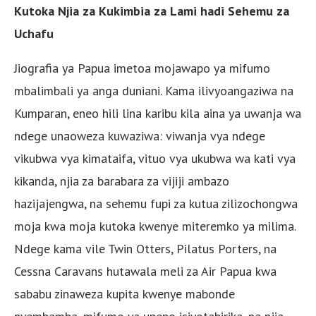
Kutoka Njia za Kukimbia za Lami hadi Sehemu za
Uchafu
Jiografia ya Papua imetoa mojawapo ya mifumo
mbalimbali ya anga duniani. Kama ilivyoangaziwa na
Kumparan, eneo hili lina karibu kila aina ya uwanja wa
ndege unaoweza kuwaziwa: viwanja vya ndege
vikubwa vya kimataifa, vituo vya ukubwa wa kati vya
kikanda, njia za barabara za vijiji ambazo
hazijajengwa, na sehemu fupi za kutua zilizochongwa
moja kwa moja kutoka kwenye miteremko ya milima.
Ndege kama vile Twin Otters, Pilatus Porters, na
Cessna Caravans hutawala meli za Air Papua kwa
sababu zinaweza kupita kwenye mabonde