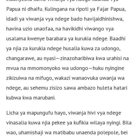
Papua ni dhaifu. Kulingana na ripoti ya Fajar Papua,
idadi ya viwanja vya ndege bado havijaidhinishwa,
havina uzio unaofaa, na havikidhi viwango vya
usalama kwenye barabara ya kurukia ndege. Baadhi
ya njia za kurukia ndege husalia kuwa za udongo,
changarawe, au nyasi—zinazoharibiwa kwa urahisi na
mvua na mmomonyoko wa udongo—huku nyingine
zikizuiwa na mifugo, wakazi wanaovuka uwanja wa
ndege, au sehemu zisizo sawa ambazo huleta hatari
kubwa kwa marubani.
Licha ya mapungufu hayo, viwanja hivi vya ndege
vinasalia kuwa njia pekee ya kufikia wilaya nyingi. Bila
wao, uhamishaji wa matibabu unaenda polepole, bei