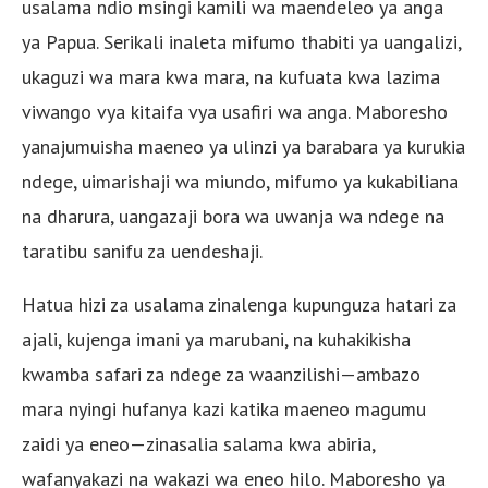
usalama ndio msingi kamili wa maendeleo ya anga
ya Papua. Serikali inaleta mifumo thabiti ya uangalizi,
ukaguzi wa mara kwa mara, na kufuata kwa lazima
viwango vya kitaifa vya usafiri wa anga. Maboresho
yanajumuisha maeneo ya ulinzi ya barabara ya kurukia
ndege, uimarishaji wa miundo, mifumo ya kukabiliana
na dharura, uangazaji bora wa uwanja wa ndege na
taratibu sanifu za uendeshaji.
Hatua hizi za usalama zinalenga kupunguza hatari za
ajali, kujenga imani ya marubani, na kuhakikisha
kwamba safari za ndege za waanzilishi—ambazo
mara nyingi hufanya kazi katika maeneo magumu
zaidi ya eneo—zinasalia salama kwa abiria,
wafanyakazi na wakazi wa eneo hilo. Maboresho ya