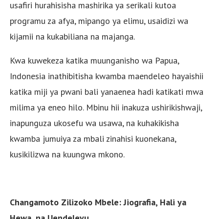
usafiri hurahisisha mashirika ya serikali kutoa
programu za afya, mipango ya elimu, usaidizi wa
kijamii na kukabiliana na majanga.
Kwa kuwekeza katika muunganisho wa Papua,
Indonesia inathibitisha kwamba maendeleo hayaishii
katika miji ya pwani bali yanaenea hadi katikati mwa
milima ya eneo hilo. Mbinu hii inakuza ushirikishwaji,
inapunguza ukosefu wa usawa, na kuhakikisha
kwamba jumuiya za mbali zinahisi kuonekana,
kusikilizwa na kuungwa mkono.
Changamoto Zilizoko Mbele: Jiografia, Hali ya
Hewa, na Uendelevu