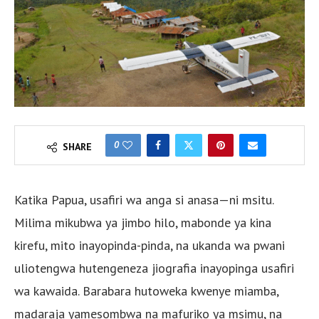
0
SHARE
Katika Papua, usafiri wa anga si anasa—ni msitu.
Milima mikubwa ya jimbo hilo, mabonde ya kina
kirefu, mito inayopinda-pinda, na ukanda wa pwani
uliotengwa hutengeneza jiografia inayopinga usafiri
wa kawaida. Barabara hutoweka kwenye miamba,
madaraja yamesombwa na mafuriko ya msimu, na