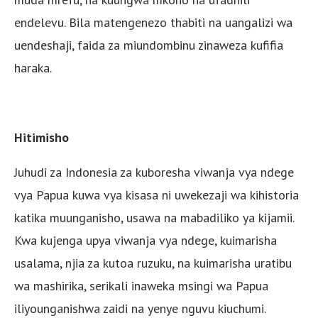
endelevu. Bila matengenezo thabiti na uangalizi wa
uendeshaji, faida za miundombinu zinaweza kufifia
haraka.
Hitimisho
Juhudi za Indonesia za kuboresha viwanja vya ndege
vya Papua kuwa vya kisasa ni uwekezaji wa kihistoria
katika muunganisho, usawa na mabadiliko ya kijamii.
Kwa kujenga upya viwanja vya ndege, kuimarisha
usalama, njia za kutoa ruzuku, na kuimarisha uratibu
wa mashirika, serikali inaweka msingi wa Papua
iliyounganishwa zaidi na yenye nguvu kiuchumi.